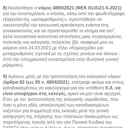
8)
Ακολούθησε ο
νόμος 4800/2021 (ΦΕΚ 81/Α/21-5-2021)
για την συνεπιμέλεια, ο οποίος, κάτω από την ψευδεπίγραφη
εξαγγελία της «μεταρρύθμισης», προσπάθησε να
οικειοποιηθεί την κοινωνική αγανάκτηση ενάντια στις
γυναικοκτονίες και να προσεταιρισθεί το κίνημα me too”,
αλλά ουσιαστικά ικανοποιεί απαιτήσεις μιας συγκεκριμένης
πολιτικής και εκλογικής πελατείας (βλ. αναφορά μου σε
κείμενο από 24.03.2021 με τίτλο
«Νομοσχέδιο για
μεταρρυθμίσεις σχετικά με τις σχέσεις γονέων και τέκνων :
Από την υποχρεωτική συνεπιμέλεια στην δυνητική γονική
μέριμνα»).
9)
Αμέσως μετά, με την τροποποίηση του εκλογικού νόμου
(
άρθρα 92 έως 95 ν. 4804/2021
), επέτρεψε ακόμα και στους
καταδικασμένους σε κακούργημα για την υπόθεση
Χ.Α. να
είναι υποψήφιοι στις εκλογές,
αρκεί να μην είναι αρχηγοί.
Ετσι, με την τροποποίηση της εκλογικής νομοθεσίας, που
ήταν η μόνη οδός αποκλεισμού των καταδικασμένων
ναζιστών για συμμετοχή στις εκλογές μετά την γενική
κατάργηση της στέρησης των πολιτικών δικαιωμάτων ως
παρεπόμενης ποινής από τον νέο Ποινικό Κώδικα του
ΣΥΡΙΖΑ (που ούτως ή άλλως, όμως, απαιτούσε αμετάκλητη