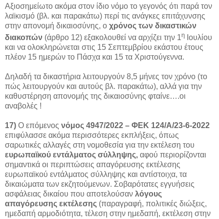
Αξιοσημείωτο ακόμα στον ίδιο νόμο το γεγονός ότι παρά τον
λαϊκισμό (βλ. και παρακάτω) περί τις ανάγκες επιτάχυνσης
στην απονομή δικαιοσύνης, ο
χρόνος των δικαστικών
η
διακοπών
(άρθρο 12) εξακολουθεί να αρχίζει την 1
Ιουλίου
και να ολοκληρώνεται στις 15 Σεπτεμβρίου εκάστου έτους
πλέον 15 ημερών το Πάσχα και 15 τα Χριστούγεννα.
Δηλαδή τα δικαστήρια λειτουργούν 8,5 μήνες τον χρόνο (το
πώς λειτουργούν και αυτούς βλ. παρακάτω), αλλά για την
καθυστέρηση απονομής της δικαιοσύνης φταίνε….οι
αναβολές !
17)
Ο επόμενος
νόμος 4947/2022 – ΦΕΚ 124/Α/23-6-2022
επιφύλασσε ακόμα περισσότερες εκπλήξεις, όπως
σαρωτικές αλλαγές στη νομοθεσία για την εκτέλεση του
ευρωπαϊκού εντάλματος σύλληψης,
αφού περιορίζονται
σημαντικά οι περιπτώσεις απαγόρευσης εκτέλεσης
ευρωπαϊκού εντάλματος σύλληψης και αντίστοιχα, τα
δικαιώματα των εκζητούμενων. Σοβαρότατες εγγυήσεις
ασφάλειας δικαίου που αποτελούσαν
λόγους
απαγόρευσης εκτέλεσης
(παραγραφή, πολιτικές διώξεις,
ημεδαπή αρμοδιότητα, τέλεση στην ημεδαπή, εκτέλεση στην