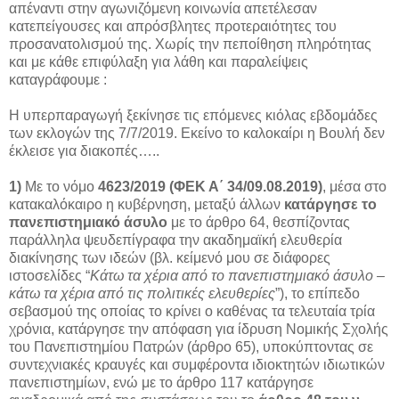
απέναντι στην αγωνιζόμενη κοινωνία απετέλεσαν
κατεπείγουσες και απρόσβλητες προτεραιότητες του
προσανατολισμού της. Χωρίς την πεποίθηση πληρότητας
και με κάθε επιφύλαξη για λάθη και παραλείψεις
καταγράφουμε :
Η υπερπαραγωγή ξεκίνησε τις επόμενες κιόλας εβδομάδες
των εκλογών της 7/7/2019. Εκείνο το καλοκαίρι η Βουλή δεν
έκλεισε για διακοπές…..
1)
Με το νόμο
4623/2019 (ΦΕΚ Α΄ 34/09.08.2019)
, μέσα στο
κατακαλόκαιρο η κυβέρνηση, μεταξύ άλλων
κατάργησε το
πανεπιστημιακό άσυλο
με το άρθρο 64, θεσπίζοντας
παράλληλα ψευδεπίγραφα την ακαδημαϊκή ελευθερία
διακίνησης των ιδεών (βλ. κείμενό μου σε διάφορες
ιστοσελίδες “
Κάτω τα χέρια από το πανεπιστημιακό άσυλο –
κάτω τα χέρια από τις πολιτικές ελευθερίες
”), το επίπεδο
σεβασμού της οποίας το κρίνει ο καθένας τα τελευταία τρία
χρόνια, κατάργησε την απόφαση για ίδρυση Νομικής Σχολής
του Πανεπιστημίου Πατρών (άρθρο 65), υποκύπτοντας σε
συντεχνιακές κραυγές και συμφέροντα ιδιοκτητών ιδιωτικών
πανεπιστημίων, ενώ με το άρθρο 117 κατάργησε