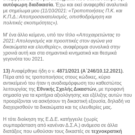
αυτόφωρη διαδικασία.
Έχω και εκεί αναφερθεί αναλυτικά
με σημείωμα μου
(11/10/2021: «Τροποποιήσεις Π.Κ. και
Κ.Π.Δ.: Αποπροσανατολισμός, οπισθοδρόμηση και
πολιτικές σκοπιμότητες»).
Μ’ ένα άλλο κείμενο, υπό τον τίτλο «
Αποχαιρετώντας το
2021: Απολογισμός και προοπτικές στον αγώνα για
δικαιώματα και ελευθερίες»,
αναφέρομαι συνολικά στην
χρονιά αυτή και στα σημαντικά κινηματικά και θεσμικά
γεγονότα του 2021.
13)
Αναφέρθηκε ήδη ο ν.
4871/2021
(Α΄246/10.12.2021).
Πέρα από τις τροποποιήσεις στους κώδικες, κύριο
αντικείμενό του ήταν η αναδιαμόρφωση του καθεστώτος
λειτουργίας της
Εθνικής Σχολής Δικαστών,
με προφανή
σημασία για τα κριτήρια αξιολόγησης και εξέλιξης αυτών που
προορίζονται να ασκήσουν τη δικαστική εξουσία, δηλαδή να
διαχειρισθούν τα δικαιώματα και τις ελευθερίες μας.
Η τότε διοίκηση της Ε.Δ.Ε. κατήγγειλε (χωρίς
συμπαράσταση από κανέναν Δ.Σ.Α.) ανάμεσα σε άλλα
διατάξεις που ωθούσαν τους δικαστές σε
τεχνοκρατική