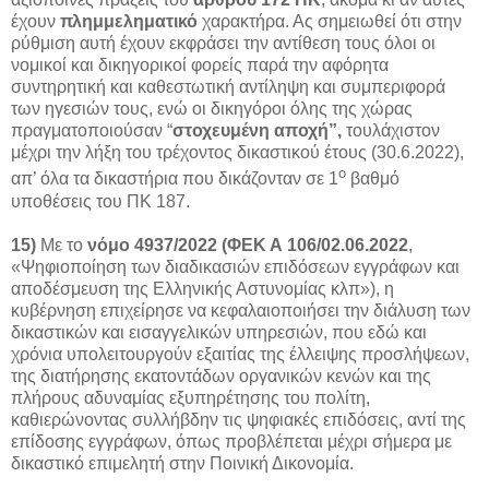
έχουν
πλημμεληματικό
χαρακτήρα. Ας σημειωθεί ότι στην
ρύθμιση αυτή έχουν εκφράσει την αντίθεση τους όλοι οι
νομικοί και δικηγορικοί φορείς παρά την αφόρητα
συντηρητική και καθεστωτική αντίληψη και συμπεριφορά
των ηγεσιών τους, ενώ οι δικηγόροι όλης της χώρας
πραγματοποιούσαν “
στοχευμένη αποχή”,
τουλάχιστον
μέχρι την λήξη του τρέχοντος δικαστικού έτους (30.6.2022),
ο
απ’ όλα τα δικαστήρια που δικάζονταν σε 1
βαθμό
υποθέσεις του ΠΚ 187.
15)
Με το
νόμο 493
7/
2022 (ΦΕΚ Α 106/02.06.2022
,
«Ψηφιοποίηση των διαδικασιών επιδόσεων εγγράφων και
αποδέσμευση της Ελληνικής Αστυνομίας κλπ»), η
κυβέρνηση επιχείρησε να κεφαλαιοποιήσει την διάλυση των
δικαστικών και εισαγγελικών υπηρεσιών, που εδώ και
χρόνια υπολειτουργούν εξαιτίας της έλλειψης προσλήψεων,
της διατήρησης εκατοντάδων οργανικών κενών και της
πλήρους αδυναμίας εξυπηρέτησης του πολίτη,
καθιερώνοντας συλλήβδην τις ψηφιακές επιδόσεις, αντί της
επίδοσης εγγράφων, όπως προβλέπεται μέχρι σήμερα με
δικαστικό επιμελητή στην Ποινική Δικονομία.