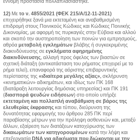
έννομη προστασία πολλαπλασιάστηκε.
12)
Με
το ν. 4855/2021 (ΦΕΚ 215/Α/12-11-2021)
επιχειρήθηκε ξανά μια εκτεταμένη και αναβαθμισμένη
επιδρομή στους Ποινικούς Κώδικες και Κώδικες Ποινικής
Δικονομίας, με αφορμή τις πυρκαγιές στην Εύβοια και αλλού
και σκοπό την αυστηροποίηση των ποινών για εμπρησμούς,
αθρόα
μεταβολή εγκλημάτων
βλάβης ή συγκεκριμένης
διακινδύνευσης σε
εγκλήματα αφηρημένης
διακινδύνευσης
, αλλαγή προς όφελος των βιαστών σε
σχετική διάταξη (αντικατάσταση του ρήματος επιχειρεί με το
ρήμα τελεί), επαναφορά της αόριστης επιβαρυντικής
περίστασης της
«ιδιαίτερα μεγάλης αξίας»,
σκλήρυνση
«κινηματικών» αδικημάτων, και ιδίως των ΠΚ 168
(διατάραξη λειτουργίας δημόσιας υπηρεσίας) και ΠΚ 191
(
διασπορά ψευδών ειδήσεων
) στο οποίο υπήρξε
εκτεταμένη και πολλαπλή αναβάθμιση σε βάρος της
ελευθερίας έκφρασης
και τύπου, διεύρυνση της
δυνατότητας εφαρμογής του άρθρου 285 ΠΚ περί
παραβίασης μέτρων για την πρόληψη ασθενειών και, μεταξύ
άλλων, εξαίρεση των διατάξεων κατοχύρωσης των
δικαιωμάτων των κατηγορουμένων
κατά την λήψη και
επεξεργασία
DNA
για αδικήματα που διώκονται με την