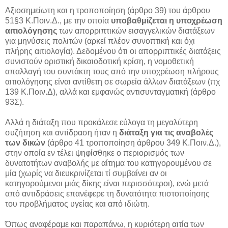
Αξιοσημείωτη και η τροποποίηση (άρθρο 39) του άρθρου
51§3 Κ.Ποιν.Δ., με την οποία
υποβαθμίζεται η υποχρέωση
αιτιολόγησης
των απορριπτικών εισαγγελικών διατάξεων
για μηνύσεις πολιτών (αρκεί πλέον συνοπτική και όχι
πλήρης αιτιολογία). Δεδομένου ότι οι απορριπτικές διατάξεις
συνιστούν οριστική δικαιοδοτική κρίση, η νομοθετική
απαλλαγή του συντάκτη τους από την υποχρέωση πλήρους
αιτιολόγησης είναι αντίθετη σε σωρεία άλλων διατάξεων (πχ
139 Κ.Ποιν.Δ), αλλά και εμφανώς αντισυνταγματική (άρθρο
93Σ).
Αλλά η διάταξη που προκάλεσε εύλογα τη μεγαλύτερη
συζήτηση και αντίδραση ήταν η
διάταξη για τις αναβολές
των δικών
(άρθρο 41 τροποποίηση άρθρου 349 Κ.Ποιν.Δ.),
στην οποία εν τέλει ψηφίσθηκε ο περιορισμός των
δυνατοτήτων αναβολής με αίτημα του κατηγορουμένου σε
μία (χωρίς να διευκρινίζεται τί συμβαίνει αν οι
κατηγορούμενοι μιάς δίκης είναι περισσότεροι), ενώ μετά
από αντιδράσεις επανέφερε τη δυνατότητα πιστοποίησης
του προβλήματος υγείας και από ιδιώτη.
Όπως αναφέραμε και παραπάνω, η κυριότερη αιτία των