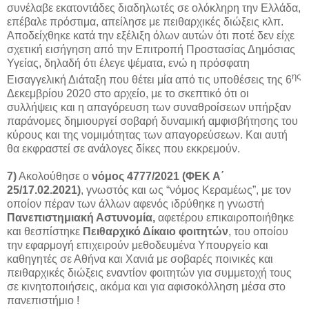
συνέλαβε εκατοντάδες διαδηλωτές σε ολόκληρη την Ελλάδα,
επέβαλε πρόστιμα, απείλησε με πειθαρχικές διώξεις κλπ.
Αποδείχθηκε κατά την εξέλιξη όλων αυτών ότι ποτέ δεν είχε
σχετική εισήγηση από την Επιτροπή Προστασίας Δημόσιας
Υγείας, δηλαδή ότι έλεγε ψέματα, ενώ η πρόσφατη
ης
Εισαγγελική Διάταξη που θέτει μία από τις υποθέσεις της 6
Δεκεμβρίου 2020 στο αρχείο, με το σκεπτικό ότι οι
συλλήψεις και η απαγόρευση των συναθροίσεων υπήρξαν
παράνομες δημιουργεί σοβαρή δυναμική αμφισβήτησης του
κύρους και της νομιμότητας των απαγορεύσεων. Και αυτή
θα εκφραστεί σε ανάλογες δίκες που εκκρεμούν.
7)
Ακολούθησε ο
νόμος 4777/2021 (ΦΕΚ Α΄
25/17.02.2021)
, γνωστός και ως “νόμος Κεραμέως”, με τον
οποίον πέραν των άλλων αφενός ιδρύθηκε η γνωστή
Πανεπιστημιακή Αστυνομία,
αφετέρου επικαιροποιήθηκε
και θεσπίστηκε
Πειθαρχικό Δίκαιο φοιτητών
, του οποίου
την εφαρμογή επιχειρούν μεθοδευμένα Υπουργείο και
καθηγητές σε Αθήνα και Χανιά με σοβαρές ποινικές και
πειθαρχικές διώξεις εναντίον φοιτητών για συμμετοχή τους
σε κινητοποιήσεις, ακόμα και για αφισοκόλληση μέσα στο
πανεπιστήμιο !