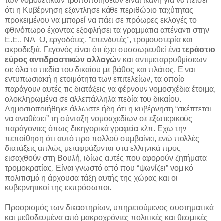
των νομοθετικών τροποποιήσεων είναι ικανή για να πείσει
ότι η Κυβέρνηση εξάντλησε κάθε περιθώριο ταχύτητας
προκειμένου να μπορεί να πάει σε πρόωρες εκλογές το
φθινόπωρο έχοντας εξοφλήσει τα γραμμάτια απέναντι στην
Ε.Ε., ΝΑΤΟ, εργοδότες, “επενδυτές”, τρομοϋστερία και
ακροδεξιά. Γεγονός είναι ότι έχει συσσωρευθεί ένα
τεράστιο
εύρος αντιδραστικών αλλαγώ
ν και αντιμεταρρυθμίσεων
σε όλα τα πεδία του δικαίου με βάθος και πλάτος. Είναι
εντυπωσιακή η ετοιμότητα των επιτελείων, τα οποία
παράγουν αυτές τις διατάξεις να φέρνουν νομοσχέδια έτοιμα,
ολοκληρωμένα σε αλλεπάλληλα πεδία του δικαίου.
Δημοσιοποιήθηκε άλλωστε ήδη ότι η κυβέρνηση “σκέπτεται
να αναθέσει” τη σύνταξη νομοσχεδίων σε εξωτερικούς
παράγοντες όπως δικηγορικά γραφεία κλπ. Εχω την
πεποίθηση ότι αυτό προ πολλού συμβαίνει, ενώ πολλές
διατάξεις απλώς μεταφράζονται στα ελληνικά προς
εισαχθούν στη Βουλή, ιδίως αυτές που αφορούν ζητήματα
τρομοκρατίας. Είναι γνωστό από που “ψωνίζει” νομικό
πολιτισμό η άρχουσα τάξη αυτής της χώρας και οι
κυβερνητικοί της εκπρόσωποι.
Προορισμός των δικαστηρίων, υπηρετούμενος συστηματικά
και μεθοδευμένα από μακροχρόνιες πολιτικές και θεσμικές