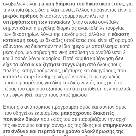
αναβολών είναι η
μικρή διάρκεια του δικαστικού έτους
, για
την οποία όμως δεν μιλάει κανείς. Άλλος παράγοντας είναι ο
μικρός αριθμός
δικαστών, γραμματέων κλπ και η
υπερφόρτωση των πινακίων
(στην οποία συνέβαλε
σημαντικά και η μεγάλης διάρκειας αναστολή λειτουργίας
των δικαστηρίων λόγω της πανδημίας), αλλά και η
κάκιστη
κατανομή τους,
με δεκάδες υποθέσεις που είναι εξ’ ορισμού
αδύνατον να δικαστούν την ίδια ημέρα με αποτέλεσμα, κατά
μέσο όρο, μια σοβαρή ποινική υπόθεση να αναβάλλεται 2
και 3 φορές λόγω ωραρίου. Ποτέ καμμία κυβέρνηση
δεν
είχε τα κότσια να ζητήσει συγγνώμη
από όλους τους
πολίτες, κατηγορούμενους, μάρτυρες και δικηγόρους που
καταταλαιπωρεί καθημερινά, φέρνοντάς τους αγχωδώς
προετοιμασμένους για δίκη και διώχνοντάς τους μετά το
πέρας του ωραρίου εξαιτίας του ότι η υπόθεση δεν πρόλαβε
να εκφωνηθεί, και να τους αποζημιώσει.
Επίσης ο ανύπαρκτος προγραμματισμός και συντονισμός
που οδηγεί σε εκτεταμένες
μακρόχρονες διακοπές
ποινικών δικών
που εκτός του ότι παραβιάζουν την αρχή
της οικονομίας και της συνέχειας της δίκης και
επιμηκύνουν
επικίνδυνα και περιττά τον χρόνο ολοκλήρωσής της