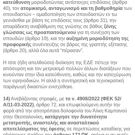
κατεύθυνση
μοριοδοτώντας αντίστοιχες επιδόσεις (άρθρο
40), τον
ατομικισμό, ανταγωνισμό και τη βαθμοθηρία
των
σπουδαστών – ομαδοποίηση των σπουδαστών εν τω
γεννάσθαι με βάση τις επιδόσεις τους (άρθρο 31), την
απαράδεκτη αναβάθμιση της γνώσης σε βάθος
ξένης
γλώσσας ως προαπαιτούμενου
για τη συνέχιση των
σπουδών (άρθρο 19), και την
αυξημένη μοριοδότηση της
προφορικής
συνέντευξης σε βάρος της γραπτής εξέτασης
(άρθρο 20), αλλά όλα αυτά “πέρασαν”.
Η τότε (ήδη απελθούσα) διοίκηση της ΕΔΕ πέτυχε την
απόσυρση και τον μετριασμό πολλών άλλων διατάξεων που
κινούνταν στην ίδια κατεύθυνση, καθώς και την κατοχύρωση
των ειρηνοδικών. Η αλλά η συντηρητική και τεχνοκρατική
παράγωγή δικαστών ενισχύθηκε.
14)
Ανεβάζοντας στροφές, με
το ν. 4908/2022 (ΦΕΚ 52/
Α/11-03-2022)
, άρθρο 72, και επωφελούμενη αυτήν την
φορά από την αποτρόπαια δολοφονία του Άλκη Καμπανού
στην Θεσσαλονίκη,
κατάργησε την δυνατότητα
μετατροπής, αναστολής και ανασταλτικού
αποτελέσματος της έφεσης
σε περιπτώσεις καταδίκης για
αξιόποινες πράξεις του
άρθρου 172 ΠΚ
, ακόμα κι αν αυτές