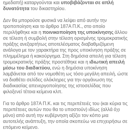
ημεδαπή) καταργούνται και
υποβιβάζονται σε απλή
δυνατότητα
του δικαστηρίου.
Δεν θα μπορούσε φυσικά να λείψει από αυτήν την
τροποποίηση και το άρθρο 187Α Π.Κ., στο οποίο
περιλήφθηκε και η
ποινικοποίηση της υποκίνησης
άλλου
σε τέλεση ή συμβολή στην τέλεση ορισμένης τρομοκρατικής
πράξης ανεξαρτήτως αποτελέσματος διαβαθμιζόμενη
ανάλογα με τον χαρακτήρα της προς υποκίνηση πράξης σε
πλημμέλημα ή κακούργημα. Στη δημόσια απειλή για τέλεση
τρομοκρατικής πράξης προστέθηκε και η
ιδιωτική απειλή
μέσω του διαδικτύου,
ενώ η δημόσια υποκίνηση
λαμβάνεται από τον νομοθέτη ως τόσο μεγάλη απειλή, ώστε
να διαθέτει σελίδες ολόκληρες για την οργάνωση της
διαδικασίας απενεργοποίησης της ιστοσελίδας που
φιλοξενεί τέτοια κείμενα κλπ.
Για το άρθρο 187Α Π.Κ. και τις περιπέτειές του (και κύρια τις
περιπέτειες αυτών που θα το υποστούν) ιδίως (αλλά όχι
μόνο) από αυτή την κυβέρνηση αξίζει τον κόπο μια
αυτοτελής ανάπτυξη, την οποία σκοπεύω να επιχειρήσω σε
επόμενο κείμενο.