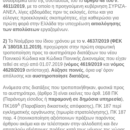
αναδρομικά από της συστάσεως του το
άρθρο 48 του ν.
4611/2019
, με το οποίο η προηγούμενη κυβέρνηση ΣΥΡΙΖΑ-
ΑΝΕΛ, λίγες εβδομάδες πριν τις εκλογές, έστω και για
εύλογες προεκλογικές σκοπιμότητες, είχε καθιερώσει για
πρώτη φορά στην Ελλάδα την υποχρέωση
αιτιολόγησης
των απολύσεων
εργαζομένων.
2)
Το Νοέμβριο του ίδιου χρόνου με το
ν. 4637/2019
(ΦΕΚ
Α΄180/18.11.2019)
, προχώρησε στην πρώτη σαρωτική
τροποποίηση προς το αυστηρότερο διατάξεων του νέου
Ποινικού Κώδικα και Κώδικα Ποινικής Δικονομίας που είχαν
τεθεί σε ισχύ από 01.07.2019 (
νόμος 4619/2019
και
νόμος
4620/2019
αντίστοιχα).
Αύξησε ποινές
, όρια υφ’ όρον
απόλυσης και
αυστηροποίησε διατάξεις.
Ανάμεσα στις διατάξεις που τροποποιήθηκαν, φυσικά προς
το αυστηρότερο, (άρθρο 3) είναι εκείνες του άρθ. 168 ΠΚ
(Παράνομη είσοδος ή
παραμονή σε δημόσια υπηρεσία
),
Α
ΠΚ169
(Παραβίαση δικαστικής απόφασης), ΠΚ 187 περί
εγκληματικής οργάνωσης (τιμωρία στρατολόγησης), ΠΚ 187
παρ. 4 (ποινικοποίηση αξιόποινων πράξεων παρόντος
άρθρου ακόμα και αν τελέστηκαν στην αλλοδαπή και δεν
αποτελούν αξιόποινες πράξεις κατά τους νόμους της χώρας