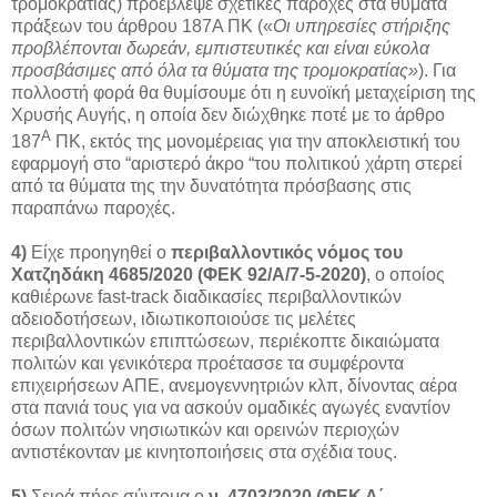
τρομοκρατίας) προέβλεψε σχετικές παροχές στα θύματα
πράξεων του άρθρου 187Α ΠΚ («
Οι υπηρεσίες στήριξης
προβλέπονται δωρεάν, εμπιστευτικές και είναι εύκολα
προσβάσιμες από όλα τα θύματα της τρομοκρατίας»
). Για
πολλοστή φορά θα θυμίσουμε ότι η ευνοϊκή μεταχείριση της
Χρυσής Αυγής, η οποία δεν διώχθηκε ποτέ με το άρθρο
Α
187
ΠΚ, εκτός της μονομέρειας για την αποκλειστική του
εφαρμογή στο “αριστερό άκρο “του πολιτικού χάρτη στερεί
από τα θύματα της την δυνατότητα πρόσβασης στις
παραπάνω παροχές.
4)
Είχε προηγηθεί ο
περιβαλλοντικός νόμος του
Χατζηδάκη 4685/2020 (ΦΕΚ 92/Α/7-5-2020)
, ο οποίος
καθιέρωνε fast-track διαδικασίες περιβαλλοντικών
αδειοδοτήσεων, ιδιωτικοποιούσε τις μελέτες
περιβαλλοντικών επιπτώσεων, περιέκοπτε δικαιώματα
πολιτών και γενικότερα προέτασσε τα συμφέροντα
επιχειρήσεων ΑΠΕ, ανεμογεννητριών κλπ, δίνοντας αέρα
στα πανιά τους για να ασκούν ομαδικές αγωγές εναντίον
όσων πολιτών νησιωτικών και ορεινών περιοχών
αντιστέκονταν με κινητοποιήσεις στα σχέδια τους.
5)
Σειρά πήρε σύντομα ο
ν. 4703/2020 (ΦΕΚ Α΄