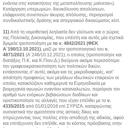
ενάντια στις κατακτήσεις της μεταπολίτευσης μαίνεται»).
Κατάργηση υπερωριών, διευκόλυνση απολύσεων,
ελάφρυνση συνεπειών άκυρης απόλυσης, περιορισμοί
συνδικαλιστικής δράσης και απεργιακού δικαιώματος κλπ.
11)
Από τη νομοθετική λεηλασία δεν γλύτωσε και ο χώρος
της Πολιτικής Δικονομίας, που υπέστη και αυτός μία σχετικά
δριμεία τροποποίηση με
το ν. 4842/2021 (ΦΕΚ
Α΄190/13.10.2021)
, μαζί με τον τροποποιητικό του
ν.
4871/2021
(Α΄246/10.12.2021), ο οποίος (τροποποίησε και
διατάξεις Π.Κ. και Κ.Ποιν.Δ.) διεύρυνε ακόμα περισσότερο
την γραφειοκρατικοποίηση των πολιτικών δικών,
εντάσσοντας σ’ αυτές ακόμα και τις μικροδιαφορές, κατ’
απαίτηση προφανώς των μεγάλων ιδιωτικών εταιρειών οι
οποίες κατακλύζουν καθημερινά τα Ειρηνοδικεία με
βιομηχανία αγωγών εναντίον καταναλωτών, περιόρισε τον
αριθμό των ενόρκων βεβαιώσεων διαδίκων και
οριστικοποίησε τις αλλαγές που είχαν επέλθει με το
ν.
4335/2015
από 01/01/2016 επί ΣΥΡΙΖΑ, καταργώντας
ουσιαστικά την αμεσότητα στις αστικές δίκες και
σπρώχνοντας τους πολίτες στην αποδοχή της αδικίας, αφού
και επιτάχυνση δεν επήλθε, και το κόστος πρόσβασης στην