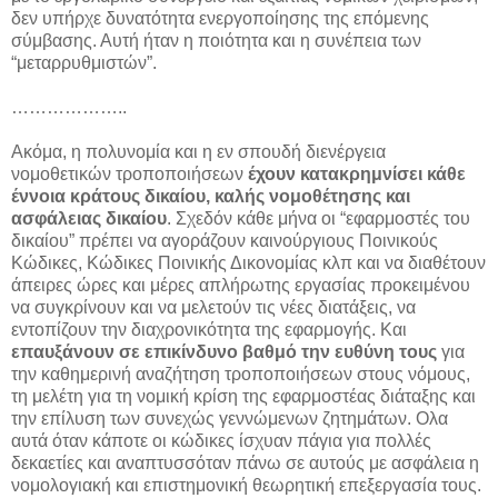
δεν υπήρχε δυνατότητα ενεργοποίησης της επόμενης
σύμβασης. Αυτή ήταν η ποιότητα και η συνέπεια των
“μεταρρυθμιστών”.
………………..
Ακόμα, η πολυνομία και η εν σπουδή διενέργεια
νομοθετικών τροποποιήσεων
έχουν κατακρημνίσει κάθε
έννοια κράτους δικαίου, καλής νομοθέτησης και
ασφάλειας δικαίου
. Σχεδόν κάθε μήνα οι “εφαρμοστές του
δικαίου” πρέπει να αγοράζουν καινούργιους Ποινικούς
Κώδικες, Κώδικες Ποινικής Δικονομίας κλπ και να διαθέτουν
άπειρες ώρες και μέρες απλήρωτης εργασίας προκειμένου
να συγκρίνουν και να μελετούν τις νέες διατάξεις, να
εντοπίζουν την διαχρονικότητα της εφαρμογής. Και
επαυξάνουν σε επικίνδυνο βαθμό την ευθύνη τους
για
την καθημερινή αναζήτηση τροποποιήσεων στους νόμους,
τη μελέτη για τη νομική κρίση της εφαρμοστέας διάταξης και
την επίλυση των συνεχώς γεννώμενων ζητημάτων. Ολα
αυτά όταν κάποτε οι κώδικες ίσχυαν πάγια για πολλές
δεκαετίες και αναπτυσσόταν πάνω σε αυτούς με ασφάλεια η
νομολογιακή και επιστημονική θεωρητική επεξεργασία τους.