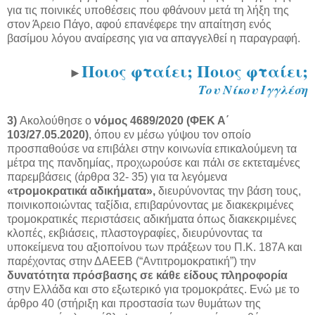
για τις ποινικές υποθέσεις που φθάνουν μετά τη λήξη της
στον Άρειο Πάγο, αφού επανέφερε την απαίτηση ενός
βασίμου λόγου αναίρεσης για να απαγγελθεί η παραγραφή.
Ποιος φταίει; Ποιος φταίει;
►
Του Νίκου Ιγγλέση
3)
Ακολούθησε ο
νόμος 4689/2020 (ΦΕΚ Α΄
103/27.05.2020)
, όπου εν μέσω γύψου τον οποίο
προσπαθούσε να επιβάλει στην κοινωνία επικαλούμενη τα
μέτρα της πανδημίας, προχωρούσε και πάλι σε εκτεταμένες
παρεμβάσεις (άρθρα 32- 35) για τα λεγόμενα
«τρομοκρατικά αδικήματα»,
διευρύνοντας την βάση τους,
ποινικοποιώντας ταξίδια, επιβαρύνοντας με διακεκριμένες
τρομοκρατικές περιστάσεις αδικήματα όπως διακεκριμένες
κλοπές, εκβιάσεις, πλαστογραφίες, διευρύνοντας τα
υποκείμενα του αξιοποίνου των πράξεων του Π.Κ. 187Α και
παρέχοντας στην ΔΑΕΕΒ (“Αντιτρομοκρατική”) την
δυνατότητα πρόσβασης σε κάθε είδους πληροφορία
στην Ελλάδα και στο εξωτερικό για τρομοκράτες. Ενώ με το
άρθρο 40 (στήριξη και προστασία των θυμάτων της