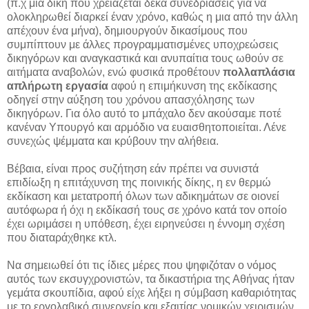
(π.χ μια δίκη που χρειάζεται δέκα συνεδριάσεις για να
ολοκληρωθεί διαρκεί έναν χρόνο, καθώς η μια από την άλλη
απέχουν ένα μήνα), δημιουργούν δικασίμους που
συμπίπτουν με άλλες προγραμματισμένες υποχρεώσεις
δικηγόρων και αναγκαστικά και ανυπαίτια τους ωθούν σε
αιτήματα αναβολών, ενώ φυσικά προθέτουν
πολλαπλάσια
απλήρωτη εργασία
αφού η επιμήκυνση της εκδίκασης
οδηγεί στην αύξηση του χρόνου απασχόλησης των
δικηγόρων. Για όλο αυτό το μπάχαλο δεν ακούσαμε ποτέ
κανέναν Υπουργό και αρμόδιο να ευαισθητοποιείται. Λένε
συνεχώς ψέμματα και κρύβουν την αλήθεια.
Βέβαια, είναι προς συζήτηση εάν πρέπει να συνιστά
επιδίωξη η επιτάχυνση της ποινικής δίκης, η εν θερμώ
εκδίκαση και μετατροπή όλων των αδικημάτων σε οιονεί
αυτόφωρα ή όχι η εκδίκασή τους σε χρόνο κατά τον οποίο
έχει ωριμάσει η υπόθεση, έχει ειρηνεύσει η έννομη σχέση
που διαταράχθηκε κτλ.
Να σημειωθεί ότι τις ίδιες μέρες που ψηφιζόταν ο νόμος
αυτός των εκσυγχρονιστών, τα δικαστήρια της Αθήνας ήταν
γεμάτα σκουπίδια, αφού είχε λήξει η σύμβαση καθαριότητας
με το εργολαβικό συνεργείο και εξαιτίας νομικών χειρισμών,