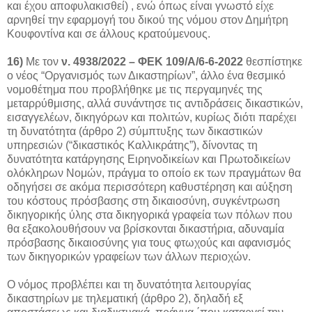
και έχου αποφυλακισθεί) , ενώ όπως είναι γνωστό είχε
αρνηθεί την εφαρμογή του δικού της νόμου στον Δημήτρη
Κουφοντίνα και σε άλλους κρατούμενους.
16)
Με τον
ν. 4938/2022 – ΦΕΚ 109/Α/6-6-2022
θεσπίστηκε
ο νέος “Οργανισμός των Δικαστηρίων”, άλλο ένα θεσμικό
νομοθέτημα που προβλήθηκε με τις περγαμηνές της
μεταρρύθμισης, αλλά συνάντησε τις αντιδράσεις δικαστικών,
εισαγγελέων, δικηγόρων και πολιτών, κυρίως διότι παρέχει
τη δυνατότητα (άρθρο 2) σύμπτυξης των δικαστικών
υπηρεσιών (“δικαστικός Καλλικράτης”), δίνοντας τη
δυνατότητα κατάργησης Ειρηνοδικείων και Πρωτοδικείων
ολόκληρων Νομών, πράγμα το οποίο εκ των πραγμάτων θα
οδηγήσει σε ακόμα περισσότερη καθυστέρηση και αύξηση
του κόστους πρόσβασης στη δικαιοσύνη, συγκέντρωση
δικηγορικής ύλης στα δικηγορικά γραφεία των πόλων που
θα εξακολουθήσουν να βρίσκονται δικαστήρια, αδυναμία
πρόσβασης δικαιοσύνης για τους φτωχούς και αφανισμός
των δικηγορικών γραφείων των άλλων περιοχών.
Ο νόμος προβλέπει και τη δυνατότητα λειτουργίας
δικαστηρίων με τηλεματική (άρθρο 2), δηλαδή εξ