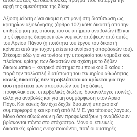
αποστάσεως και διαδικτυακά, πράγμα ΄που καταργεί την
αρχή της αμεσότητας της δίκης.
Αξιοσημείωτη είναι ακόμα η επιμονή στη διατύπωση ως
κριτηρίων αξιολόγησης (άρθρο 102) κάθε δικαστή από την
επιθεώρηση της στάσης του σε αιτήματα αναβολών (!!!) και
της έκφρασης διαφορετικών νομικών απόψεων από αυτές
του Αρείου Πάγου (η ποιότητα του έργου του δικαστή
κρίνεται από την τυχόν μετέπειτα αναίρεση αποφάσεών του).
Στέκομαι εδώ για να τονίσω την υποκρισία του νομοθετικού
πλαίσιου κρίσης των δικαστών σε σχέση με το δήθεν
δικαιωματικο – κεντρικό σύστημα του ποινικού δικαίου :
παρά την πολλαπλή διατύπωση του τεκμηρίου αθωότητας
κανείς δικαστής δεν προβλέπεται να κρίνεται για την
αυστηρότητα
των αποφάσεών του (πχ άδικες
προφυλακίσεις, υπερβολικές διώξεις, δυσανάλογες ποινές),
αλλά για αναβολές και για μη συμμόρφωση στον Αρειο
Πάγο. Και κανείς δεν έχει δεχθεί δυσμενή υπηρεσιακή
συμπεριφορά η και κριτική από Μ.Μ.Ε. για τέτοιους λόγους.
Μόνο όσοι αθωώνουν η δεν προφυλακίζουν η αναβάλλουν
βρίσκονται πάντα στο στόχαστρο. Μόνο οι επιεικείς
δικαστικές κρίσεις ενοχοποιούνται, ποτέ οι αυστηρές.