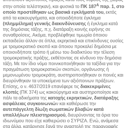
Α
στην οποία τελέστηκαν), και φυσικά το
ΠΚ 187
παρ. 1, στο
οποίο προστέθηκαν ως βασικά εγκλήματά του,
εκτός
από τα κακουργήματα, και οποιοδήποτε έγκλημα
(πλημμέλημα) γενικής διακινδύνευσης
ή έγκλημα κατά
της δημόσιας τάξης, π.χ. διατάραξη κοινής ειρήνης σε
συναθροίσεις. Ακόμα, προβλέφθηκε τιμωρία όποιου
εκπαιδεύει άλλον σε όπλα, εκρηκτικά και επικίνδυνες ουσίες
με τρομοκρατικό σκοπό και όποιου προκαλεί δημόσια με
οποιονδήποτε τρόπο ή μέσω του διαδικτύου την τέλεση
τρομοκρατικής πράξης, εκθέτοντας σε κίνδυνο την δημόσια
τάξη. Με τον ίδιο νόμο ποινικοποιήθηκαν τα ταξίδια για την
πραγμάτωση τρομοκρατικών σκοπών, οργάνωσης ή
μεμονωμένου τρομοκράτη, αυστηροποιήθηκαν οι ποινές και
διευρύνθηκαν τα υποκείμενα των αξιόποινων πράξεων.
Επίσης, ο ν. 4637/2019 επανέφερε τις
διακεκριμένες
κλοπές
(ΠΚ 374) ως κακούργημα και αυστηροποίησε και
πάλι τα αδικήματα της
κατοχής εκρηκτικών, διατάραξης
ασφάλειας συγκοινωνιώ
ν και καθιέρωσε την
αυτεπάγγελτη δίωξη σωματικών βλαβών κατά
υπαλλήλων πλειστηριασμού,
διευρύνοντας τα όρια του
ιδιωνύμου που είχε καθιερώσει ο ΣΥΡΙΖΑ. Ενώ, ανάμεσα
στα άλλα, κατάργησε ξανά την αναστολή της παραγραφής