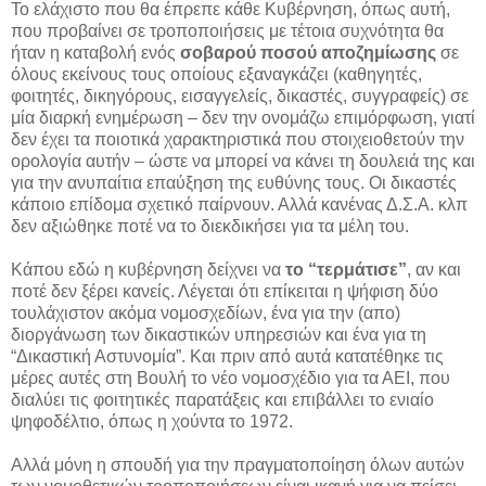
Το ελάχιστο που θα έπρεπε κάθε Κυβέρνηση, όπως αυτή,
που προβαίνει σε τροποποιήσεις με τέτοια συχνότητα θα
ήταν η καταβολή ενός
σοβαρού ποσού αποζημίωσης
σε
όλους εκείνους τους οποίους εξαναγκάζει (καθηγητές,
φοιτητές, δικηγόρους, εισαγγελείς, δικαστές, συγγραφείς) σε
μία διαρκή ενημέρωση – δεν την ονομάζω επιμόρφωση, γιατί
δεν έχει τα ποιοτικά χαρακτηριστικά που στοιχειοθετούν την
ορολογία αυτήν – ώστε να μπορεί να κάνει τη δουλειά της και
για την ανυπαίτια επαύξηση της ευθύνης τους. Οι δικαστές
κάποιο επίδομα σχετικό παίρνουν. Αλλά κανένας Δ.Σ.Α. κλπ
δεν αξιώθηκε ποτέ να το διεκδικήσει για τα μέλη του.
Κάπου εδώ η κυβέρνηση δείχνει να
το “τερμάτισε”
, αν και
ποτέ δεν ξέρει κανείς. Λέγεται ότι επίκειται η ψήφιση δύο
τουλάχιστον ακόμα νομοσχεδίων, ένα για την (απο)
διοργάνωση των δικαστικών υπηρεσιών και ένα για τη
“Δικαστική Αστυνομία”. Και πριν από αυτά κατατέθηκε τις
μέρες αυτές στη Βουλή το νέο νομοσχέδιο για τα ΑΕΙ, που
διαλύει τις φοιτητικές παρατάξεις και επιβάλλει το ενιαίο
ψηφοδέλτιο, όπως η χούντα το 1972.
Αλλά μόνη η σπουδή για την πραγματοποίηση όλων αυτών