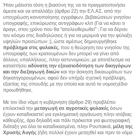
Ήταν μάλιστα τόση η βιασύνη της να τα πραγματοποιήσει
άμεσα και να απαλλάξει (άρθρο 22) την ΕΛ.ΑΣ. από την
υποχρέωση κοινοποίησης εγγράφων, βεβαιώσεων γνησίου
υπογραφής, επικύρωσης αντιγράφων κλπ (Για να κάνει τι
άραγε, στον χρόνο που θα “απελευθερωθεί” ; Για να δέρνει
τον κόσμο στις διαδηλώσεις ή για να μεριμνά για την φύλαξη
υψηλών προσώπων ;), ώστε αμέσως δημιουργήθηκε
πρόβλημα στις φυλακές
, που η θεώρηση του γνησίου της
υπογραφής των κρατουμένων δεν μπορεί να γίνει από
άλλους υπαλλήλους, πλην αστυνομικών, με αποτέλεσμα να
καταστήσει
αδύνατη την εξουσιοδότηση των δικηγόρων
και την διεξαγωγή δικών
και την άσκηση δικαιωμάτων των
δηκατηγορουμένων, αφού δεν υπήρξε σχετική πρόβλεψη,
εξαιτίας της σπουδής με την οποία και αυτό το νομοσχέδιο
προωθήθηκε.
Με τον ίδιο νόμο η κυβέρνηση (άρθρο 29) προβλέπει
επιλεκτικά την
μεταγωγή σε αγροτικές φυλακές
όσων
έχουν καταδικαστεί για εγκληματική οργάνωση πλην ισόβιας
κάθειρξης, άρα δηλαδή και πάλι πρόκειται για φωτογραφική
διάταξη για όλα τα καταδικασμένα, πλην Ρουπακιά,
μέλη της
Χρυσής Αυγής
(ήδη πολλοί έχουν μεταχθεί και πριν το νόμο