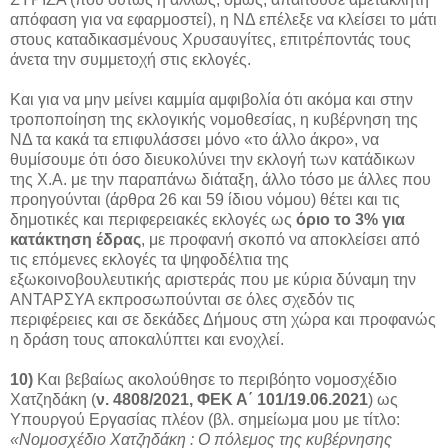
απόφαση για να εφαρμοστεί), η ΝΔ επέλεξε να κλείσει το μάτι
στους καταδικασμένους Χρυσαυγίτες, επιτρέποντάς τους
άνετα την συμμετοχή στις εκλογές.
Και για να μην μείνει καμμία αμφιβολία ότι ακόμα και στην
τροποποίηση της εκλογικής νομοθεσίας, η κυβέρνηση της
ΝΔ τα κακά τα επιφυλάσσει μόνο «το άλλο άκρο», να
θυμίσουμε ότι όσο διευκολύνει την εκλογή των κατάδικων
της Χ.Α. με την παραπάνω διάταξη, άλλο τόσο με άλλες που
προηγούνται (άρθρα 26 και 59 ίδιου νόμου) θέτει και τις
δημοτικές και περιφερειακές εκλογές ως
όριο το 3% για
κατάκτηση έδρας
, με προφανή σκοπό να αποκλείσει από
τις επόμενες εκλογές τα ψηφοδέλτια της
εξωκοινοβουλευτικής αριστεράς που με κύρια δύναμη την
ΑΝΤΑΡΣΥΑ εκπροσωπούνται σε όλες σχεδόν τις
περιφέρειες και σε δεκάδες Δήμους στη χώρα και προφανώς
η δράση τους αποκαλύπτει και ενοχλεί.
10)
Και βεβαίως ακολούθησε το περιβόητο νομοσχέδιο
Χατζηδάκη (
ν. 4808/2021, ΦΕΚ Α΄ 101/19.06.2021
) ως
Υπουργού Εργασίας πλέον (βλ. σημείωμα μου με τίτλο:
«Νομοσχέδιο Χατζηδάκη : Ο πόλεμος της κυβέρνησης