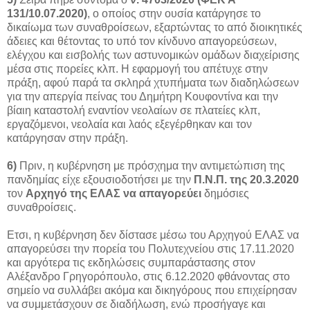
131/10.07.2020)
, ο οποίος στην ουσία κατάργησε το
δικαίωμα των συναθροίσεων, εξαρτώντας το από διοικητικές
άδειες και θέτοντας το υπό τον κίνδυνο απαγορεύσεων,
ελέγχου και εισβολής των αστυνομικών ομάδων διαχείρισης
μέσα στις πορείες κλπ. Η εφαρμογή του απέτυχε στην
πράξη, αφού παρά τα σκληρά χτυπήματα των διαδηλώσεων
για την απεργία πείνας του Δημήτρη Κουφοντίνα και την
βίαιη καταστολή εναντίον νεολαίων σε πλατείες κλπ,
εργαζόμενοι, νεολαία και λαός εξεγέρθηκαν και τον
κατάργησαν στην πράξη.
6)
Πριν, η κυβέρνηση με πρόσχημα την αντιμετώπιση της
πανδημίας είχε εξουσιοδοτήσει με την
Π.Ν.Π. της 20.3.2020
τον
Αρχηγό της ΕΛΑΣ να απαγορεύει
δημόσιες
συναθροίσεις.
Ετσι, η κυβέρνηση δεν δίστασε μέσω του Αρχηγού ΕΛΑΣ να
απαγορεύσει την πορεία του Πολυτεχνείου στις 17.11.2020
και αργότερα τις εκδηλώσεις συμπαράστασης στον
Αλέξανδρο Γρηγορόπουλο, στις 6.12.2020 φθάνοντας στο
σημείο να συλλάβει ακόμα και δικηγόρους που επιχείρησαν
να συμμετάσχουν σε διαδήλωση, ενώ προσήγαγε και