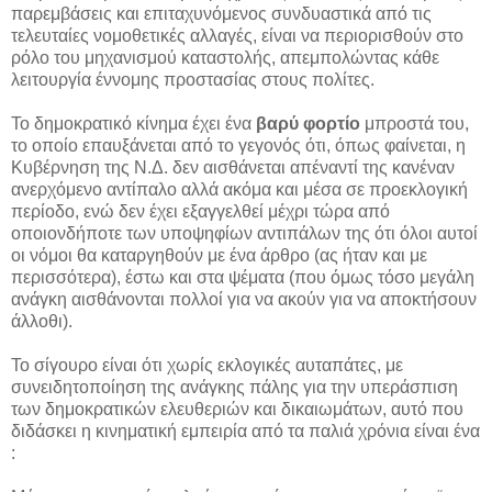
παρεμβάσεις και επιταχυνόμενος συνδυαστικά από τις
τελευταίες νομοθετικές αλλαγές, είναι να περιορισθούν στο
ρόλο του μηχανισμού καταστολής, απεμπολώντας κάθε
λειτουργία έννομης προστασίας στους πολίτες.
Το δημοκρατικό κίνημα έχει ένα
βαρύ φορτίο
μπροστά του,
το οποίο επαυξάνεται από το γεγονός ότι, όπως φαίνεται, η
Κυβέρνηση της Ν.Δ. δεν αισθάνεται απέναντί της κανέναν
ανερχόμενο αντίπαλο αλλά ακόμα και μέσα σε προεκλογική
περίοδο, ενώ δεν έχει εξαγγελθεί μέχρι τώρα από
οποιονδήποτε των υποψηφίων αντιπάλων της ότι όλοι αυτοί
οι νόμοι θα καταργηθούν με ένα άρθρο (ας ήταν και με
περισσότερα), έστω και στα ψέματα (που όμως τόσο μεγάλη
ανάγκη αισθάνονται πολλοί για να ακούν για να αποκτήσουν
άλλοθι).
Το σίγουρο είναι ότι χωρίς εκλογικές αυταπάτες, με
συνειδητοποίηση της ανάγκης πάλης για την υπεράσπιση
των δημοκρατικών ελευθεριών και δικαιωμάτων, αυτό που
διδάσκει η κινηματική εμπειρία από τα παλιά χρόνια είναι ένα
: