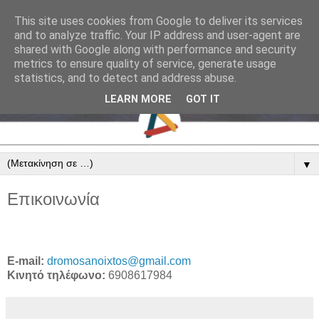
This site uses cookies from Google to deliver its services
and to analyze traffic. Your IP address and user-agent are
shared with Google along with performance and security
metrics to ensure quality of service, generate usage
statistics, and to detect and address abuse.
LEARN MORE
GOT IT
▼
Επικοινωνία
E-mail:
dromosanoixtos@gmail.com
Κινητό τηλέφωνο:
6908617984