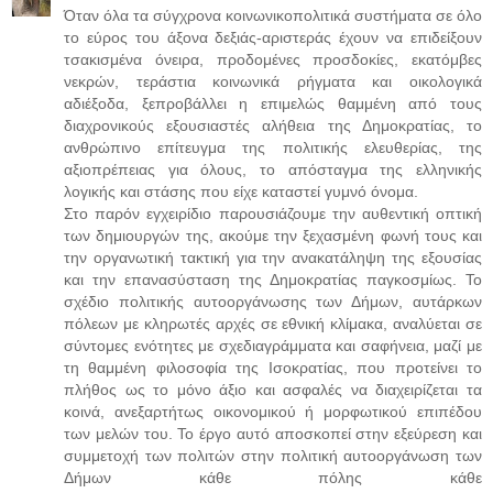
Όταν όλα τα σύγχρονα κοινωνικοπολιτικά συστήματα σε όλο
το εύρος του άξονα δεξιάς-αριστεράς έχουν να επιδείξουν
τσακισμένα όνειρα, προδομένες προσδοκίες, εκατόμβες
νεκρών, τεράστια κοινωνικά ρήγματα και οικολογικά
αδιέξοδα, ξεπροβάλλει η επιμελώς θαμμένη από τους
διαχρονικούς εξουσιαστές αλήθεια της Δημοκρατίας, το
ανθρώπινο επίτευγμα της πολιτικής ελευθερίας, της
αξιοπρέπειας για όλους, το απόσταγμα της ελληνικής
λογικής και στάσης που είχε καταστεί γυμνό όνομα.
Στο παρόν εγχειρίδιο παρουσιάζουμε την αυθεντική οπτική
των δημιουργών της, ακούμε την ξεχασμένη φωνή τους και
την οργανωτική τακτική για την ανακατάληψη της εξουσίας
και την επανασύσταση της Δημοκρατίας παγκοσμίως. Το
σχέδιο πολιτικής αυτοοργάνωσης των Δήμων, αυτάρκων
πόλεων με κληρωτές αρχές σε εθνική κλίμακα, αναλύεται σε
σύντομες ενότητες με σχεδιαγράμματα και σαφήνεια, μαζί με
τη θαμμένη φιλοσοφία της Ισοκρατίας, που προτείνει το
πλήθος ως το μόνο άξιο και ασφαλές να διαχειρίζεται τα
κοινά, ανεξαρτήτως οικονομικού ή μορφωτικού επιπέδου
των μελών του. Το έργο αυτό αποσκοπεί στην εξεύρεση και
συμμετοχή των πολιτών στην πολιτική αυτοοργάνωση των
Δήμων κάθε πόλης κάθε