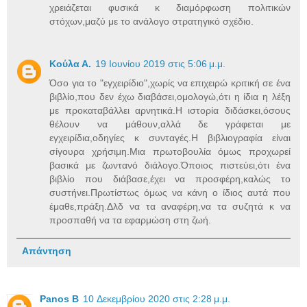
χρειάζεται φυσικά κ διαμόρφωση πολιτικών
στόχων,μαζύ με το ανάλογο στρατηγικό σχέδιο.
Κούλα Α.
19 Ιουνίου 2019 στις 5:06 μ.μ.
Όσο για το "εγχειρίδιο",χωρίς να επιχειρώ κριτική σε ένα
βιβλίο,που δεν έχω διαβάσει,ομολογώ,ότι η ίδια η λέξη
με προκαταβάλλει αρνητικά.Η ιστορία διδάσκει,όσους
θέλουν να μάθουν,αλλά δε γράφεται με
εγχειρίδια,οδηγίες κ συνταγές.Η βιβλιογραφία είναι
σίγουρα χρήσιμη.Μια πρωτοβουλία όμως προχωρεί
βασικά με ζωντανό διάλογο.Όποιος πιστεύει,ότι ένα
βιβλίο που διάβασε,έχει να προσφέρη,καλώς το
συστήνει.Πρωτίστως όμως να κάνη ο ίδιος αυτά που
έμαθε,πράξη.Δλδ να τα αναφέρη,να τα συζητά κ να
προσπαθή να τα εφαρμώση στη ζωή.
Απάντηση
Panos B
10 Δεκεμβρίου 2020 στις 2:28 μ.μ.