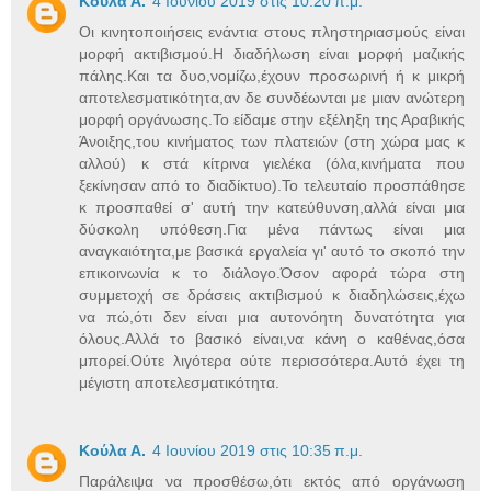
Κούλα Α.
4 Ιουνίου 2019 στις 10:20 π.μ.
Οι κινητοποιήσεις ενάντια στους πληστηριασμούς είναι
μορφή ακτιβισμού.Η διαδήλωση είναι μορφή μαζικής
πάλης.Και τα δυο,νομίζω,έχουν προσωρινή ή κ μικρή
αποτελεσματικότητα,αν δε συνδέωνται με μιαν ανώτερη
μορφή οργάνωσης.Το είδαμε στην εξέληξη της Αραβικής
Άνοιξης,του κινήματος των πλατειών (στη χώρα μας κ
αλλού) κ στά κίτρινα γιελέκα (όλα,κινήματα που
ξεκίνησαν από το διαδίκτυο).Το τελευταίο προσπάθησε
κ προσπαθεί σ' αυτή την κατεύθυνση,αλλά είναι μια
δύσκολη υπόθεση.Για μένα πάντως είναι μια
αναγκαιότητα,με βασικά εργαλεία γι' αυτό το σκοπό την
επικοινωνία κ το διάλογο.Όσον αφορά τώρα στη
συμμετοχή σε δράσεις ακτιβισμού κ διαδηλώσεις,έχω
να πώ,ότι δεν είναι μια αυτονόητη δυνατότητα για
όλους.Αλλά το βασικό είναι,να κάνη ο καθένας,όσα
μπορεί.Ούτε λιγότερα ούτε περισσότερα.Αυτό έχει τη
μέγιστη αποτελεσματικότητα.
Κούλα Α.
4 Ιουνίου 2019 στις 10:35 π.μ.
Παράλειψα να προσθέσω,ότι εκτός από οργάνωση