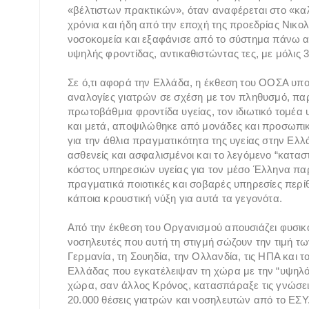
«βέλτιστων πρακτικών», όταν αναφέρεται στο «κα
χρόνια και ήδη από την εποχή της προεδρίας Νικο
νοσοκομεία και εξαφάνισε από το σύστημα πάνω από
υψηλής φροντίδας, αντικαθιστώντας τες, με μόλις
Σε ό,τι αφορά την Ελλάδα, η έκθεση του ΟΟΣΑ υπογ
αναλογίες γιατρών σε σχέση με τον πληθυσμό, πα
πρωτοβάθμια φροντίδα υγείας, τον ιδιωτικό τομέα 
και μετά, αποψιλώθηκε από μονάδες και προσωπικό.
για την άθλια πραγματικότητα της υγείας στην Ελλ
ασθενείς και ασφαλισμένοι και το λεγόμενο “κατασ
κόστος υπηρεσιών υγείας για τον μέσο Έλληνα παρ
πραγματικά ποιοτικές και σοβαρές υπηρεσίες περί
κάποια κρουστική νύξη για αυτά τα γεγονότα.
Από την έκθεση του Οργανισμού απουσιάζει φυσικά
νοσηλευτές που αυτή τη στιγμή σώζουν την τιμή τ
Γερμανία, τη Σουηδία, την Ολλανδία, τις ΗΠΑ και τ
Ελλάδας που εγκατέλειψαν τη χώρα με την “υψηλότ
χώρα, σαν άλλος Κρόνος, κατασπάραξε τις γνώσεις
20.000 θέσεις γιατρών και νοσηλευτών από το ΕΣΥ