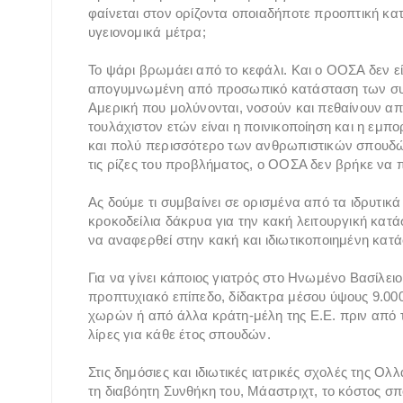
φαίνεται στον ορίζοντα οποιαδήποτε προοπτική κ
υγειονομικά μέτρα;
Το ψάρι βρωμάει από το κεφάλι. Και ο ΟΟΣΑ δεν εί
απογυμνωμένη από προσωπικό κατάσταση των συστ
Αμερική που μολύνονται, νοσούν και πεθαίνουν απ
τουλάχιστον ετών είναι η ποινικοποίηση και η εμ
και πολύ περισσότερο των ανθρωπιστικών σπουδών
τις ρίζες του προβλήματος, ο ΟΟΣΑ δεν βρήκε να πε
Ας δούμε τι συμβαίνει σε ορισμένα από τα ιδρυτι
κροκοδείλια δάκρυα για την κακή λειτουργική κατ
να αναφερθεί στην κακή και ιδιωτικοποιημένη κατ
Για να γίνει κάποιος γιατρός στο Ηνωμένο Βασίλειο
προπτυχιακό επίπεδο, δίδακτρα μέσου ύψους 9.000
χωρών ή από άλλα κράτη-μέλη της Ε.Ε. πριν από το
λίρες για κάθε έτος σπουδών.
Στις δημόσιες και ιδιωτικές ιατρικές σχολές της Ολ
τη διαβόητη Συνθήκη του, Μάαστριχτ, το κόστος σ