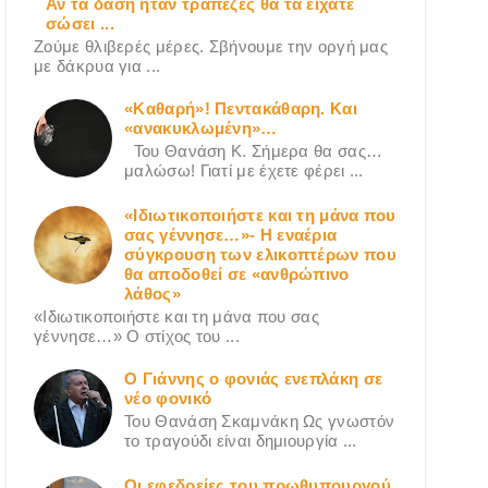
Αν τα δάση ήταν τράπεζες θα τα είχατε
σώσει ...
Ζούμε θλιβερές μέρες. Σβήνουμε την οργή μας
με δάκρυα για ...
«Καθαρή»! Πεντακάθαρη. Και
«ανακυκλωμένη»…
Του Θανάση Κ. Σήμερα θα σας…
μαλώσω! Γιατί με έχετε φέρει ...
«Ιδιωτικοποιήστε και τη μάνα που
σας γέννησε…»- Η εναέρια
σύγκρουση των ελικοπτέρων που
θα αποδοθεί σε «ανθρώπινο
λάθος»
«Ιδιωτικοποιήστε και τη μάνα που σας
γέννησε…» Ο στίχος του ...
Ο Γιάννης ο φονιάς ενεπλάκη σε
νέο φονικό
Του Θανάση Σκαμνάκη Ως γνωστόν
το τραγούδι είναι δημιουργία ...
Οι εφεδρείες του πρωθυπουργού