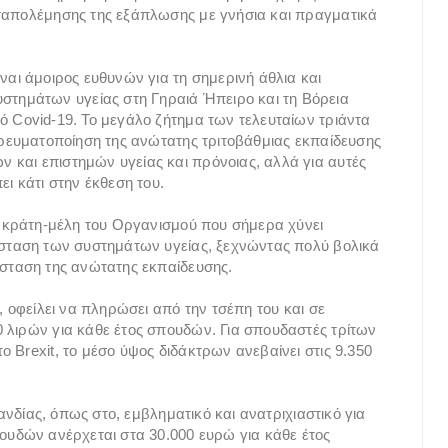
αταπολέμησης της εξάπλωσης με γνήσια και πραγματικά
ναι άμοιρος ευθυνών για τη σημερινή άθλια και
ημάτων υγείας στη Γηραιά Ήπειρο και τη Βόρεια
ό Covid-19. Το μεγάλο ζήτημα των τελευταίων τριάντα
πορευματοποίηση της ανώτατης τριτοβάθμιας εκπαίδευσης
 και επιστημών υγείας και πρόνοιας, αλλά για αυτές
ι κάτι στην έκθεση του.
κά κράτη-μέλη του Οργανισμού που σήμερα χύνει
άσταση των συστημάτων υγείας, ξεχνώντας πολύ βολικά
άσταση της ανώτατης εκπαίδευσης.
, οφείλει να πληρώσει από την τσέπη του και σε
 λιρών για κάθε έτος σπουδών. Για σπουδαστές τρίτων
 Brexit, το μέσο ύψος διδάκτρων ανεβαίνει στις 9.350
λανδίας, όπως στο, εμβληματικό και ανατριχιαστικό για
πουδών ανέρχεται στα 30.000 ευρώ για κάθε έτος