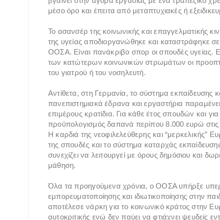
βγαίνει στην αγορά εργασίας με ένα τραπεζικό χρ
μέσο όρο και έπειτα από μεταπτυχιακές ή εξειδικε
Το ασανσέρ της κοινωνικής και επαγγελματικής κιν
της υγείας αποδιοργανώθηκε και καταστράφηκε σε 
ΟΟΣΑ. Είναι πανάκριβο σπορ οι σπουδές υγείας. Ε
των κατώτερων κοινωνικών στρωμάτων οι προοπτ
του γιατρού ή του νοσηλευτή.
Αντίθετα, στη Γερμανία, το σύστημα εκπαίδευσης 
πανεπιστημιακά έδρανα και εργαστήρια παραμένει
επιμέρους κρατίδια. Για κάθε έτος σπουδών και για
προϋπολογισμός δαπανά περίπου 8.000 ευρώ στις επ
Η καρδιά της νεοφιλελεύθερης και “μερκελικής” Ευ
της σπουδές και το σύστημα καταρχάς εκπαίδευσης
συνεχίζει να λειτουργεί με όρους δημόσιου και δω
μάθηση.
Όλα τα προηγούμενα χρόνια, ο ΟΟΣΑ υπήρξε υπερα
εμπορευματοποίησης και ιδιωτικοποίησης στην παιδ
αποτέλεσε νάρκη για το κοινωνικό κράτος στην Ευρ
αυτοκριτικής ενώ δεν παύει να φτιάχνει ψευδείς ε