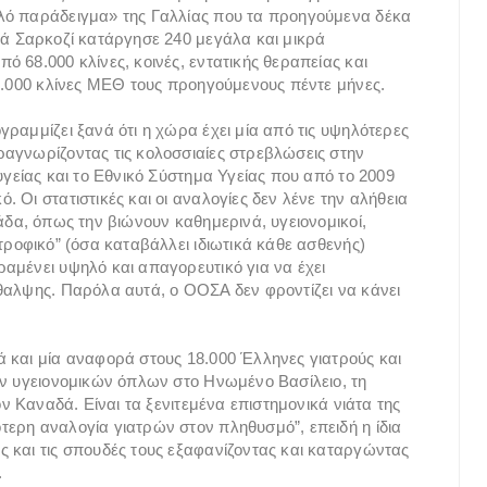
λό παράδειγμα» της Γαλλίας που τα προηγούμενα δέκα
λά Σαρκοζί κατάργησε 240 μεγάλα και μικρά
 68.000 κλίνες, κοινές, εντατικής θεραπείας και
 3.000 κλίνες ΜΕΘ τους προηγούμενους πέντε μήνες.
ραμμίζει ξανά ότι η χώρα έχει μία από τις υψηλότερες
ραγνωρίζοντας τις κολοσσιαίες στρεβλώσεις στην
υγείας και το Εθνικό Σύστημα Υγείας που από το 2009
 Οι στατιστικές και οι αναλογίες δεν λένε την αλήθεια
άδα, όπως την βιώνουν καθημερινά, υγειονομικοί,
τροφικό” (όσα καταβάλλει ιδιωτικά κάθε ασθενής)
αμένει υψηλό και απαγορευτικό για να έχει
θαλψης. Παρόλα αυτά, ο ΟΟΣΑ δεν φροντίζει να κάνει
 και μία αναφορά στους 18.000 Έλληνες γιατρούς και
ων υγειονομικών όπλων στο Ηνωμένο Βασίλειο, τη
ον Καναδά. Είναι τα ξενιτεμένα επιστημονικά νιάτα της
ερη αναλογία γιατρών στον πληθυσμό”, επειδή η ίδια
 και τις σπουδές τους εξαφανίζοντας και καταργώντας
.