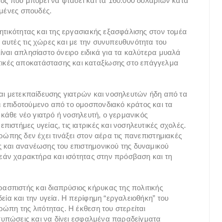
έος που μπορεί να φτάσει και τα 160.000 δολαρίων κατά
υμένες σπουδές.
ητικότητας και της εργασιακής εξασφάλισης στον τομέα
αυτές τις χώρες και με την συνυπευθυνότητα του
ίναι απλησίαστο όνειρο ειδικά για τα καλύτερα μυαλά
ικές αποκατάστασης και καταξίωσης στο επάγγελμα
και μετεκπαίδευσης γιατρών και νοσηλευτών ήδη από τα
 επιδοτούμενο από το ομοσπονδιακό κράτος και τα
 κάθε νέο γιατρό ή νοσηλευτή, ο γερμανικός
ιστήμες υγείας, τις ιατρικές και νοσηλευτικές σχολές.
ρώπης δεν έχει τινάξει στον αέρα τις πανεπιστημιακές
 και ανανέωσης του επιστημονικού της δυναμικού
ρεάν χαρακτήρα και ισότητας στην πρόσβαση και τη
σπιστής και διαπρύσιος κήρυκας της πολιτικής
εία και την υγεία. Η περίφημη “εργαλειοθήκη” του
ώπη της λιτότητας. Η έκθεση του στερείται
ντυπώσεις και να δίνει εσφαλμένα παραδείγματα