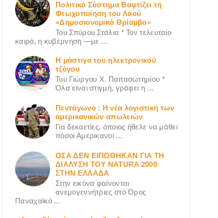
Πολιτικό Σύστημα Βαφτίζει τη
Φτωχοποίηση του Λαού
«Δημοσιονομικό Θρίαμβο»
Του Σπύρου Στάλια * Τον τελευταίο
καιρό, η κυβέρνηση —με ...
Η μάστιγα του ηλεκτρονικού
τζόγου
Του Γιώργου X. Παπασωτηρίου *
Όλα είναι στιγμή, γράφει η ...
Πεντάγωνο : Η νέα λογιστική των
αμερικανικών απωλειών
Για δεκαετίες, όποιος ήθελε να μάθει
πόσοι Αμερικανοί ...
ΟΣΑ ΔΕN ΕΙΠΩΘΗΚΑΝ ΓΙΑ ΤΗ
ΔΙΑΛΥΣΗ ΤΟΥ NATURA 2000
ΣΤΗΝ ΕΛΛΑΔΑ
Στην εικόνα φαίνονται
ανεμογεννήτριες στο Όρος
Παναχαϊκό ...