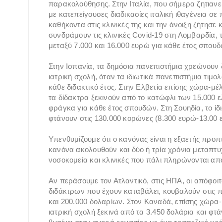
παρακολούθησης. Στην Ιταλία, που σήμερα ζητιανεύ
με κατεπείγουσες διαδικασίες ιταλική ιθαγένεια σ
καθήκοντα στις κλινικές της και την άνοιξη ζήτησ
συνδράμουν τις κλινικές Covid-19 στη Λομβαρδία, 
μεταξύ 7.000 και 16.000 ευρώ για κάθε έτος σπουδ
Στην Ισπανία, τα δημόσια πανεπιστήμια χρεώνουν 
ιατρική σχολή, όταν τα ιδιωτικά πανεπιστήμια τιμο
κάθε διδακτικό έτος. Στην Ελβετία επίσης χώρα-μέ
τα δίδακτρα ξεκινούν από το κατώφλι των 15.000 
φράγκα για κάθε έτος σπουδών. Στη Σουηδία, το ίδι
φτάνουν στις 130.000 κορώνες (8.300 ευρώ-13.00 ε
Υπενθυμίζουμε ότι ο κανόνας είναι η εξαετής προπ
κανόνα ακολουθούν και δύο ή τρία χρόνια μεταπτ
νοσοκομεία και κλινικές που πάλι πληρώνονται α
Αν περάσουμε τον Ατλαντικό, στις ΗΠΑ, οι απόφοι
διδάκτρων που έχουν καταβάλει, κουβαλούν στις π
και 200.000 δολαρίων. Στον Καναδά, επίσης χώρα
ιατρική σχολή ξεκινά από τα 3.450 δολάρια και φτ