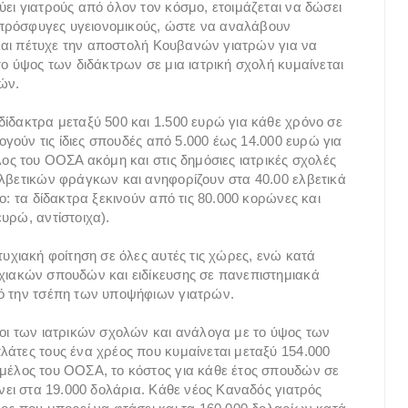
ει γιατρούς από όλον τον κόσμο, ετοιμάζεται να δώσει
ε πρόσφυγες υγειονομικούς, ώστε να αναλάβουν
ε και πέτυχε την αποστολή Κουβανών γιατρών για να
το ύψος των διδάκτρων σε μια ιατρική σχολή κυμαίνεται
ών.
δίδακτρα μεταξύ 500 και 1.500 ευρώ για κάθε χρόνο σε
λογούν τις ίδιες σπουδές από 5.000 έως 14.000 ευρώ για
λος του ΟΟΣΑ ακόμη και στις δημόσιες ιατρικές σχολές
ελβετικών φράγκων και ανηφορίζουν στα 40.00 ελβετικά
ο: τα δίδακτρα ξεκινούν από τις 80.000 κορώνες και
υρώ, αντίστοιχα).
τυχιακή φοίτηση σε όλες αυτές τις χώρες, ενώ κατά
υχιακών σπουδών και ειδίκευσης σε πανεπιστημιακά
πό την τσέπη των υποψήφιων γιατρών.
τοι των ιατρικών σχολών και ανάλογα με το ύψος των
λάτες τους ένα χρέος που κυμαίνεται μεταξύ 154.000
-μέλος του ΟΟΣΑ, το κόστος για κάθε έτος σπουδών σε
άνει στα 19.000 δολάρια. Κάθε νέος Καναδός γιατρός