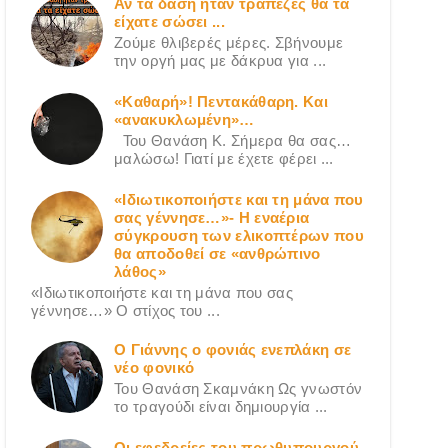
Αν τα δάση ήταν τράπεζες θα τα
είχατε σώσει ...
Ζούμε θλιβερές μέρες. Σβήνουμε
την οργή μας με δάκρυα για ...
«Καθαρή»! Πεντακάθαρη. Και
«ανακυκλωμένη»…
Του Θανάση Κ. Σήμερα θα σας…
μαλώσω! Γιατί με έχετε φέρει ...
«Ιδιωτικοποιήστε και τη μάνα που
σας γέννησε…»- Η εναέρια
σύγκρουση των ελικοπτέρων που
θα αποδοθεί σε «ανθρώπινο
λάθος»
«Ιδιωτικοποιήστε και τη μάνα που σας
γέννησε…» Ο στίχος του ...
Ο Γιάννης ο φονιάς ενεπλάκη σε
νέο φονικό
Του Θανάση Σκαμνάκη Ως γνωστόν
το τραγούδι είναι δημιουργία ...
Οι εφεδρείες του πρωθυπουργού