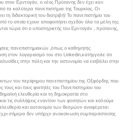
ου στον Ερντογάν, ο νέος Πρύτανης δεν έχει καν
ό τα καλύτερα πανεπιστήμια της Τουρκίας. Οι
ει τη διδακτορική του διατριβή! Το πανεπιστήμιο του
πό το οποίο έχουν αποφοιτήσει σχεδόν όλα τα μέλη της
νται τώρα ότι ο υποστηρικτής του Ερντογάν , πρύτανης,
ήσεις πανεπιστημιακών ,όπως ο καθηγητής
ση στον λογαριασμό του στο Linkedin,κατήγγειλε ότι
αλυσίδες στην πύλη και την αστυνομία να εισβάλει στην
κόντων του περίφημου πανεπιστημίου της Οξφόρδης που
 τους και τους φοιτητές του Πανεπιστημίου του
ημαϊκή ελευθερία και τη δημοκρατία στο
αι τις συλλήψεις εναντίον των φοιτητών και καλούμε
 ελευθερία και αυτονομία των θεσμών» αναφέρεται
ι μέχρι σήμερα δεν υπήρχε ανακοίνωση συμπαράστασης