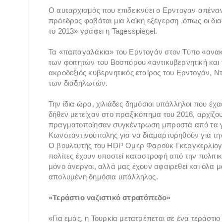
Ο αυταρχισμός που επιδεικνύει ο Ερντογαν απέναντ
πρόεδρος φοβάται μια λαϊκή εξέγερση ,όπως οι δι
το 2013» γράφει η Tagesspiegel.
Τα «παπαγαλάκια» του Ερντογάν στον Τύπο «ανα
των φοιτητών του Βοσπόρου «αντικυβερνητική και
ακροδεξιός κυβερνητικός εταίρος του Ερντογάν, Ν
των διαδηλωτών.
Την ίδια ώρα, χιλιάδες δημόσιοι υπάλληλοι που έχα
δήθεν μετείχαν στο πραξικόπημα του 2016, αρχίζο
πραγματοποίησαν συγκέντρωση μπροστά από τα γ
Κωνσταντινούπολης για να διαμαρτυρηθούν για την
Ο βουλευτής του HDP Ομέρ Φαρούκ Γκεργκερλίογλο
πολίτες έχουν υποστεί καταστροφή από την πολιτι
μόνο άνεργοι, αλλά μας έχουν αφαιρεθεί και όλα μ
απολυμένη δημόσια υπάλληλος.
«Τεράστιο ναζιστικό στρατόπεδο»
«Για εμάς, η Τουρκία μετατρέπεται σε ένα τεράστιο