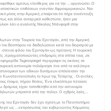
λά αφέθηκε αμέσως ελεύθερος για να την …οργανώσει .Ο
ι ρατσιστικών επιθέσεων εναντίον Αφροαμερικανών. Ναι
ικό μίσος στην Αμερική ,επαίρεται ότι πήρε συνέντευξη
πως και άλλα αυταρχικά καθεστώτα, ήταν μια
ώλιο» λέει ο αναλυτής Νίκολας Ντάνφορθ στην
ηλωτών στην Τουρκία του Ερντογάν, από την Αμερική
ο του Βοσπόρου να διαδηλώσουν κατά του διορισμού με
-στενού φίλου του Ερντογάν-ως πρύτανη; Η τουρκική
ς ,πραγματοποιώντας επιδρομές στα σπίτια τους ,σε
εφημερίδα Tagesspiegel περιγράφει τις εικόνες σε
ουρκική αστυνομία πολιόρκησε ένα από τα καλύτερα
στυνομικοί των ειδικών δυνάμεων απέκλεισαν την
ν Κωνσταντινούπολη το πρωί της Τετάρτης . Οι αντλίες
 τους έτοιμα, πήραν θέσεις. Ένα ελικόπτερο πετούσε
 δρόμους είχαν τοποθετηθεί από την αστυνομία
αδηλωτών μπροστά από την πύλη». Ο εχθρός λαός…
ανης του Ερντογάν δεν έχει σχέση με το Πανεπιστήμιο
 εκλεγεί ως …εκπρόσωπος του κυβερνώντος Κόμματος