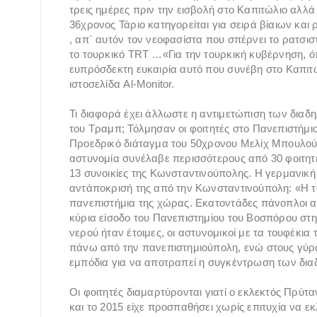
τρεις ημέρες πριν την εισβολή στο Καπιτώλιο αλ
36χρονος Τάριο κατηγορείται για σειρά βίαιων κα
, απ` αυτόν τον νεοφασίστα που σπέρνει το ρατσιστ
το τουρκικό TRT …«Για την τουρκική κυβέρνηση, ό
ευπρόσδεκτη ευκαιρία αυτό που συνέβη στο Καπιτ
ιστοσελίδα Al-Monitor.
Τι διαφορά έχει άλλωστε η αντιμετώπιση των διαδ
του Τραμπ; Τόλμησαν οι φοιτητές στο Πανεπιστήμι
Προεδρικό διάταγμα του 50χρονου Μελίχ Μπουλού 
αστυνομία συνέλαβε περισσότερους από 30 φοιτητέ
13 συνοικίες της Κωνσταντινούπολης. Η γερμανική 
αντάποκρισή της από την Κωνσταντινούπολη: «Η τ
πανεπιστήμια της χώρας. Εκατοντάδες πάνοπλοι α
κύρια είσοδο του Πανεπιστημίου του Βοσπόρου στη
νερού ήταν έτοιμες, οι αστυνομικοί με τα τουφέκια
πάνω από την πανεπιστημιούπολη, ενώ στους γύρω
εμπόδια για να αποτραπεί η συγκέντρωση των δι
Οι φοιτητές διαμαρτύρονται γιατί ο εκλεκτός Πρύτ
και το 2015 είχε προσπαθήσει χωρίς επιτυχία να