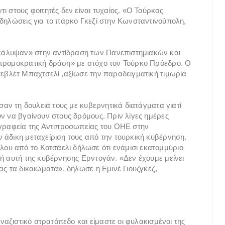
ι στους φοιτητές δεν είναι τυχαίος. «Ο Τούρκος
αδηλώσεις για το πάρκο Γκεζί στην Κωνσταντινούπολη,
κάλυψαν» στην αντίδραση των Πανεπιστημιακών και
 τρομοκρατική δράση» με στόχο τον Τούρκο Πρόεδρο. Ο
τεβλέτ Μπαχτσελί ,αξίωσε την παραδειγματική τιμωρία
σαν τη δουλειά τους με κυβερνητικά διατάγματα γιατί
υν να βγαίνουν στους δρόμους. Πριν λίγες ημέρες
ραφεία της Αντιπροσωπείας του ΟΗΕ στην
 άδικη μεταχείριση τους από την τουρκική κυβέρνηση.
υ από το Κοτσάελι δήλωσε ότι ενάμισι εκατομμύριο
κή αυτή της κυβέρνησης Ερντογάν. «Δεν έχουμε μείνει
ας τα δικαιώματα», δήλωσε η Εμινέ Γιουζγκέζ,
 ναζιστικό στρατόπεδο και είμαστε οι φυλακισμένοι της