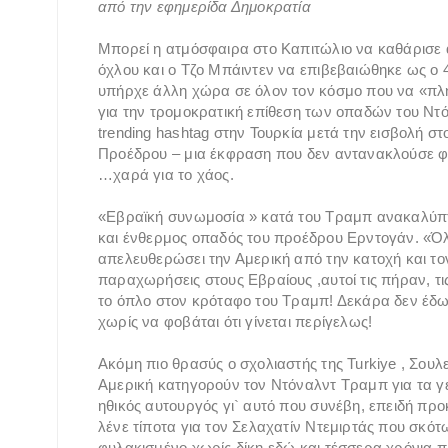
από την εφημερίδα Δημοκρατία
Μπορεί η ατμόσφαιρα στο Καπιτώλιο να καθάρισε 
όχλου και ο Τζο Μπάιντεν να επιβεβαιώθηκε ως ο
υπήρχε άλλη χώρα σε όλον τον κόσμο που να «πλ
για την τρομοκρατική επίθεση των οπαδών του Ντό
trending hashtag στην Τουρκία μετά την εισβολή 
Προέδρου – μια έκφραση που δεν αντανακλούσε φυ
…χαρά για το χάος.
«Εβραϊκή συνωμοσία » κατά του Τραμπ ανακαλύπτ
και ένθερμος οπαδός του προέδρου Ερντογάν. «Όλ
απελευθερώσει την Αμερική από την κατοχή και το
παραχωρήσεις στους Εβραίους ,αυτοί τις πήραν, τι
το όπλο στον κρόταφο του Τραμπ! Δεκάρα δεν έδω
χωρίς να φοβάται ότι γίνεται περίγελως!
Ακόμη πιο θρασύς ο σχολιαστής της Turkiye , Σουλεϊ
Αμερική κατηγορούν τον Ντόναλντ Τραμπ για τα γε
ηθικός αυτουργός γι` αυτό που συνέβη, επειδή 
λένε τίποτα για τον Σελαχατίν Ντεμιρτάς που σκό
φυλακισμένο χωρίς δίκη εδώ και τέσσερα χρόνια 