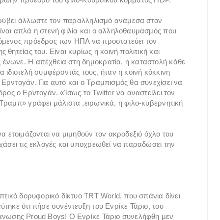
 κρύβει άλλωστε τον παραλληλισμό ανάμεσα στον
ίναι απλά η στενή φιλία και ο αλληλοθαυμασμός που
όμενος πρόεδρος των ΗΠΑ να προστατεύει τον
θητείας του. Είναι κυρίως η κοινή πολιτική και
ένωνε. Η απέχθεια στη δημοκρατία, η καταστολή κάθε
 ιδιοτελή συμφέροντάς τους, ήταν η κοινή κόκκινη
Ερντογάν. Για αυτό και ο Τραμπισμός θα συνεχίσει να
ρος ο Ερντογάν. «Ίσως το Twitter να αναστείλει τον
Τραμπ» γράφει μάλιστα ,ειρωνικά, η φιλο-κυβερνητική
α ετοιμάζονται να μιμηθούν τον ακροδεξιό όχλο του
χάσει τις εκλογές και υποχρεωθεί να παραδώσει την
πτικό δορυφορικό δίκτυο TRT World, που σπάνια δίνει
τηκε ότι πήρε συνέντευξη του Ενρίκε Τάριο, του
άνωσης Proud Boys! Ο Ενρίκε Τάριο συνελήφθη μεν