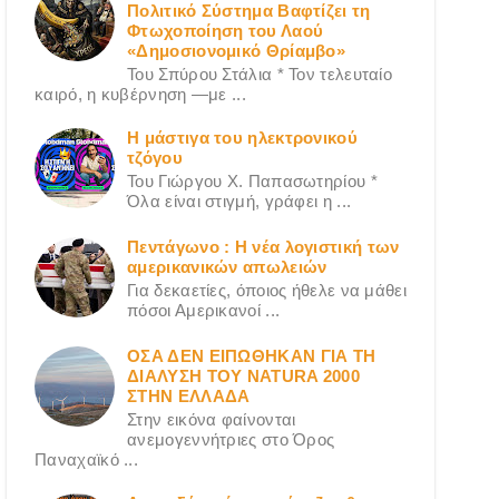
Πολιτικό Σύστημα Βαφτίζει τη
Φτωχοποίηση του Λαού
«Δημοσιονομικό Θρίαμβο»
Του Σπύρου Στάλια * Τον τελευταίο
καιρό, η κυβέρνηση —με ...
Η μάστιγα του ηλεκτρονικού
τζόγου
Του Γιώργου X. Παπασωτηρίου *
Όλα είναι στιγμή, γράφει η ...
Πεντάγωνο : Η νέα λογιστική των
αμερικανικών απωλειών
Για δεκαετίες, όποιος ήθελε να μάθει
πόσοι Αμερικανοί ...
ΟΣΑ ΔΕN ΕΙΠΩΘΗΚΑΝ ΓΙΑ ΤΗ
ΔΙΑΛΥΣΗ ΤΟΥ NATURA 2000
ΣΤΗΝ ΕΛΛΑΔΑ
Στην εικόνα φαίνονται
ανεμογεννήτριες στο Όρος
Παναχαϊκό ...