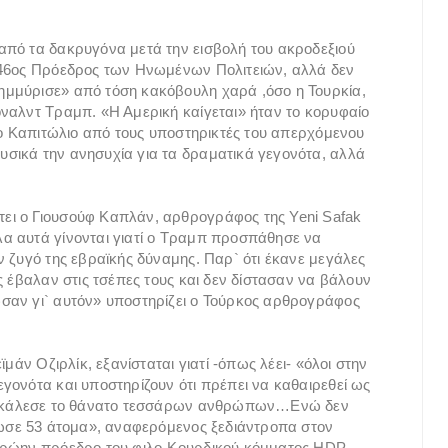
από τα δακρυγόνα μετά την εισβολή του ακροδεξιού
 46ος Πρόεδρος των Ηνωμένων Πολιτειών, αλλά δεν
ημμύρισε» από τόση κακόβουλη χαρά ,όσο η Τουρκία,
ναλντ Τραμπ. «Η Αμερική καίγεται» ήταν το κορυφαίο
στο Καπιτώλιο από τους υποστηρικτές του απερχόμενου
σικά την ανησυχία για τα δραματικά γεγονότα, αλλά
ει ο Γιουσούφ Καπλάν, αρθρογράφος της Yeni Safak
α αυτά γίνονται γιατί ο Τραμπ προσπάθησε να
ν ζυγό της εβραϊκής δύναμης. Παρ` ότι έκανε μεγάλες
ς έβαλαν στις τσέπες τους και δεν δίστασαν να βάλουν
σαν γι` αυτόν» υποστηρίζει ο Τούρκος αρθρογράφος
μάν Οζιρλίκ, εξανίσταται γιατί -όπως λέει- «όλοι στην
γονότα και υποστηρίζουν ότι πρέπει να καθαιρεθεί ως
προκάλεσε το θάνατο τεσσάρων ανθρώπων…Ενώ δεν
τωσε 53 άτομα», αναφερόμενος ξεδιάντροπα στον
πρώην πρόεδρο του φιλο-Κουρδικού κόμματος HDP.