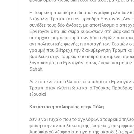
Η Τουρκική πολιτική και δημοσιογραφική ελίτ δεν
Ντόναλντ Τραμπ και τον πρόεδρο Ερντογάν. Δεν ε
συνέδεε τους δύο άνδρες, με αποτέλεσμα ο απερχ
Ερντογάν από μια σειρά κυρώσεων στη διάρκεια της 
αυταρχική συμπεριφορά των δύο ανδρών που τους 
αντιπολιτευτικής φωνής, η υποταγή των θεσμών στα
γραμμή που διέτρεχε την διακυβέρνηση Τραμπ και 
βασιλεύει στην Τουρκία όσο καιρό παραμένει πρόεδ
λογαριασμό του Ερντογάν, όπως έκανε και με τον 
Sabah.
Δεν αποκλείεται άλλωστε οι οπαδοί του Ερντογάν ν
Τραμπ, όταν έλθει η ώρα και ο Τούρκος Πρόεδρος 
εξουσία!
Κατάσταση πολιορκίας στην Πόλη
Δεν είναι τυχαίο που το αγγλόφωνο τουρκικό τηλεο
φωνή στην αντιπολίτευση της Τουρκίας, υπερηφανεύ
Αμερικανού νέοφασίστα ηγέτη της ακροδεξιάς οργ