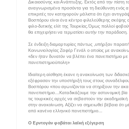
Δικαιοσύνης και Ανάπτυξης. Εκτός από την πίστη τ
αναγνωρισμένα προσόντα για τη διεύθυνση ενός απ
επικριτές τον κατηγορούν μάλιστα ότι έχει αντιγράψ
Βοσπόρου είναι ένα κέντρο φιλελεύθερης σκέψης α
φιλο-δυτικής ελίτ της Τουρκίας.Όμως πολλοί φοβού
θα επιχειρήσει να τερματίσει αυτήν την παράδοση.
Σε ένδειξη διαμαρτυρίας πάντως ,υπήρξαν παραιτ
Κοινωνιολογίας Ζαφέρ Γενάλ ο οποίος με ανακοίνω
«δεν ήταν δυνατόν να βλέπει ένα πανεπιστήμιο με 
πανεπιστημιούπολη»
Ιδιαίτερη αίσθηση έκανε η ανακοίνωση των διδασ
εξέφρασαν την υποστήριξή τους στους συναδέλφους
Βοσπόρου «που αγωνίζονται να στηρίξουν την ακαδ
πανεπιστήμιο…Καταδικάζουμε την αστυνομική βία κ
τις τουρκικές αρχές να σεβαστούν την ακαδημαϊκή
στην ανακοίνωση. Αξίζει να σημειωθεί βέβαια ότ
από κανένα ελληνικό πανεπιστήμιο…
Ο Ερντογάν φοβάται λαϊκή εξέγερση