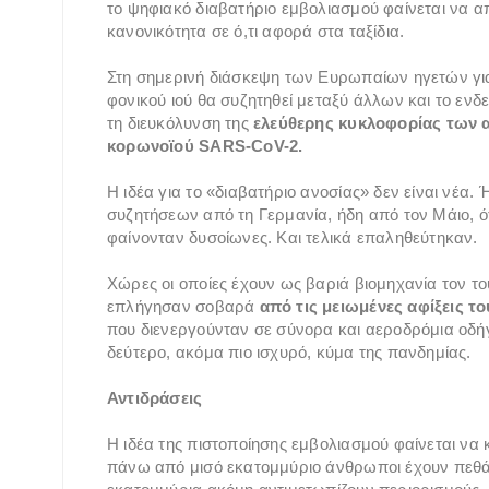
το ψηφιακό διαβατήριο εμβολιασμού φαίνεται να α
κανονικότητα σε ό,τι αφορά στα ταξίδια.
Στη σημερινή διάσκεψη των Ευρωπαίων ηγετών για
φονικού ιού θα συζητηθεί μεταξύ άλλων και το εν
τη διευκόλυνση της
ελεύθερης κυκλοφορίας των α
κορωνοϊού SARS-CoV-2.
H ιδέα για το «διαβατήριο ανοσίας» δεν είναι νέα
συζητήσεων από τη Γερμανία, ήδη από τον Μάιο, ότα
φαίνονταν δυσοίωνες. Και τελικά επαληθεύτηκαν.
Χώρες οι οποίες έχουν ως βαριά βιομηχανία τον το
επλήγησαν σοβαρά
από τις μειωμένες αφίξεις τ
που διενεργούνταν σε σύνορα και αεροδρόμια οδή
δεύτερο, ακόμα πιο ισχυρό, κύμα της πανδημίας.
Αντιδράσεις
Η ιδέα της πιστοποίησης εμβολιασμού φαίνεται να κ
πάνω από μισό εκατομμύριο άνθρωποι έχουν πεθάν