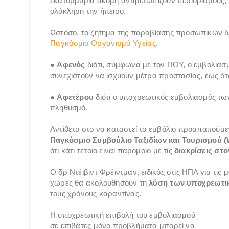
εκατομμύρια ακόμη αντιμετωπίζουν περιορισμούς, 
ολόκληρη την ήπειρο.
Ωστόσο, το ζήτημα της παραβίασης προσωπικών δ
Παγκόσμιο Οργανισμό Υγείας
.
●
Αφενός
διότι, σύμφωνα με τον ΠΟΥ, ο εμβολιασ
συνεχιστούν να ισχύουν μέτρα προστασίας, έως ότο
●
Αφετέρου
διότι ο υποχρεωτικός εμβολιασμός των
πληθυσμό.
Αντίθετο στο να καταστεί το εμβόλιο προαπαιτούμεν
Παγκόσμιο Συμβούλιο Ταξιδίων και Τουρισμού 
ότι κάτι τέτοιο είναι παρόμοιο με τις
διακρίσεις στο
Ο δρ Ντέιβιντ Φρέιντμαν, ειδικός στις ΗΠΑ για τις 
χώρες θα ακολουθήσουν τη
λύση των υποχρεωτι
τους χρόνους καραντίνας.
Η υποχρεωτική επιβολή του εμβολιασμού
σε επιβάτες μόνο προβλήματα μπορεί να