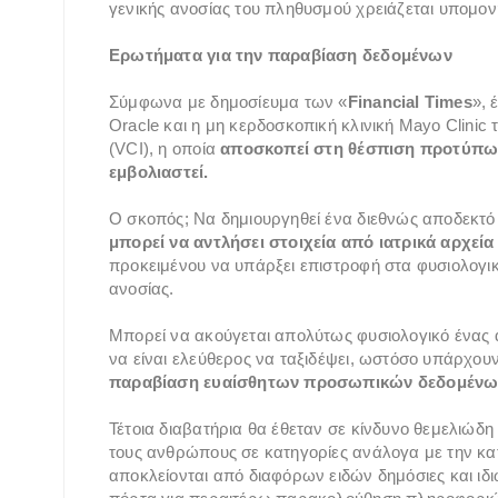
γενικής ανοσίας του πληθυσμού χρειάζεται υπομον
Ερωτήματα για την παραβίαση δεδομένων
Σύμφωνα με δημοσίευμα των «
Financial Times
», 
Oracle και η μη κερδοσκοπική κλινική Mayo Clin
(VCI), η οποία
αποσκοπεί στη θέσπιση προτύπων 
εμβολιαστεί.
Ο σκοπός; Να δημιουργηθεί ένα διεθνώς αποδεκτό
μπορεί να αντλήσει στοιχεία από ιατρικά αρχεία
προκειμένου να υπάρξει επιστροφή στα φυσιολογι
ανοσίας.
Μπορεί να ακούγεται απολύτως φυσιολογικό ένας 
να είναι ελεύθερος να ταξιδέψει, ωστόσο υπάρχουν
παραβίαση ευαίσθητων προσωπικών δεδομένω
Τέτοια διαβατήρια θα έθεταν σε κίνδυνο θεμελιώ
τους ανθρώπους σε κατηγορίες ανάλογα με την κατ
αποκλείονται από διαφόρων ειδών δημόσιες και ιδι