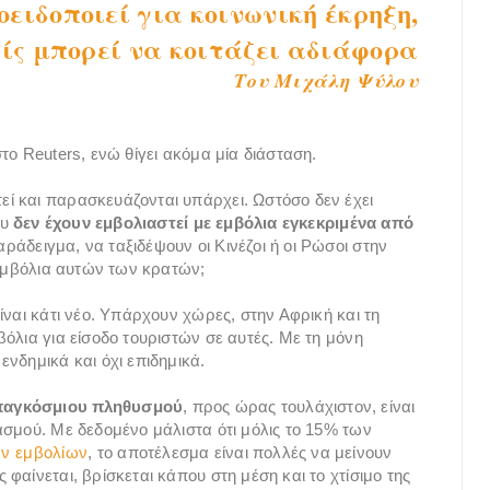
οειδοποιεί για κοινωνική έκρηξη,
είς μπορεί να κοιτάζει αδιάφορα
Του Μιχάλη Ψύλου
το Reuters, ενώ θίγει ακόμα μία διάσταση.
ί και παρασκευάζονται υπάρχει. Ωστόσο δεν έχει
ου
δεν έχουν εμβολιαστεί με εμβόλια εγκεκριμένα από
άδειγμα, να ταξιδέψουν οι Κινέζοι ή οι Ρώσοι στην
 εμβόλια αυτών των κρατών;
ίναι κάτι νέο. Υπάρχουν χώρες, στην Αφρική και τη
όλια για είσοδο τουριστών σε αυτές. Με τη μόνη
νδημικά και όχι επιδημικά.
 παγκόσμιου πληθυσμού
, προς ώρας τουλάχιστον, είναι
ασμού. Με δεδομένο μάλιστα ότι μόλις το 15% των
ν εμβολίων
, το αποτέλεσμα είναι πολλές να μείνουν
φαίνεται, βρίσκεται κάπου στη μέση και το χτίσιμο της