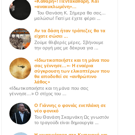
«Καθαρή»! Πεντακάθαρη. Και
«ανακυκλωμένη»…
Του Θανάση Κ. Σήμερα θα σας…
μαλώσω! Γιατί με έχετε φέρει ...
Αν τα δάση ήταν τράπεζες θα τα
είχατε σώσει ...
Ζούμε θλιβερές μέρες. Σβήνουμε
την οργή μας με δάκρυα για ...
«Ιδιωτικοποιήστε και τη μάνα που
σας γέννησε…»- Η εναέρια
σύγκρουση των ελικοπτέρων που
θα αποδοθεί σε «ανθρώπινο
λάθος»
«Ιδιωτικοποιήστε και τη μάνα που σας
γέννησε…» Ο στίχος του ...
Ο Γιάννης ο φονιάς ενεπλάκη σε
νέο φονικό
Του Θανάση Σκαμνάκη Ως γνωστόν
το τραγούδι είναι δημιουργία ...
Η κινητικότητα στο Κυπριακό και