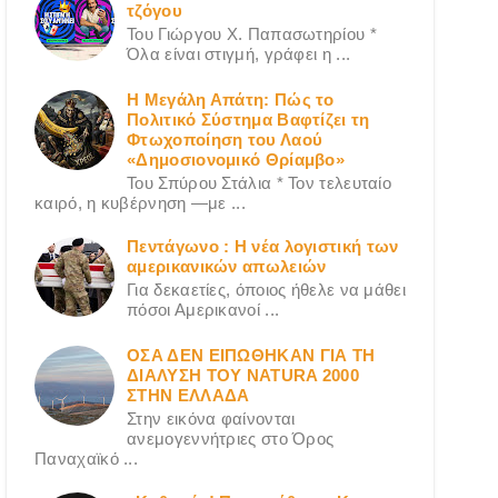
τζόγου
Του Γιώργου X. Παπασωτηρίου *
Όλα είναι στιγμή, γράφει η ...
Η Μεγάλη Απάτη: Πώς το
Πολιτικό Σύστημα Βαφτίζει τη
Φτωχοποίηση του Λαού
«Δημοσιονομικό Θρίαμβο»
Του Σπύρου Στάλια * Τον τελευταίο
καιρό, η κυβέρνηση —με ...
Πεντάγωνο : Η νέα λογιστική των
αμερικανικών απωλειών
Για δεκαετίες, όποιος ήθελε να μάθει
πόσοι Αμερικανοί ...
ΟΣΑ ΔΕN ΕΙΠΩΘΗΚΑΝ ΓΙΑ ΤΗ
ΔΙΑΛΥΣΗ ΤΟΥ NATURA 2000
ΣΤΗΝ ΕΛΛΑΔΑ
Στην εικόνα φαίνονται
ανεμογεννήτριες στο Όρος
Παναχαϊκό ...