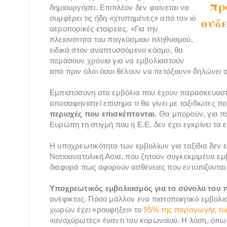
πρ
δημιουργήσει. Επιπλέον δεν φαίνεται να
συμφέρει τις ήδη «χτυπημένες» από τον ιό
ουδ
αεροπορικές εταιρείες. «Για την
πλειονότητα του παγκόσμιου πληθυσμού,
ειδικά στον αναπτυσσόμενο κόσμο, θα
περάσουν χρόνια για να εμβολιαστούν
από πριν όλοι όσοι θέλουν να πετάξουν» δηλώνει σ
Εμπιστοσύνη στα εμβόλια που έχουν παρασκευαστε
αποσαφηνιστεί επίσημα τι θα γίνει με ταξιδιώτες π
περιοχές που επισκέπτονται.
Θα μπορούν, για παρ
Ευρώπη τη στιγμή που η Ε.Ε. δεν έχει εγκρίνει τα
Η υποχρεωτικότητα των εμβολίων για ταξίδια δεν ε
Νοτιοανατολική Ασία, που ζητούν συγκεκριμένα εμβ
διαφορά πως αφορούν ασθένειες που εντοπίζονται ε
Υποχρεωτικός εμβολιασμός για το σύνολο του
ανέφικτος. Πόσο μάλλον ένα πιστοποιητικό εμβολι
χωρών έχει «ρουφήξει» το
95% της παραγωγής τω
«ανοχύρωτες» έναντι του κορωνοϊού. Η λύση, όπως 