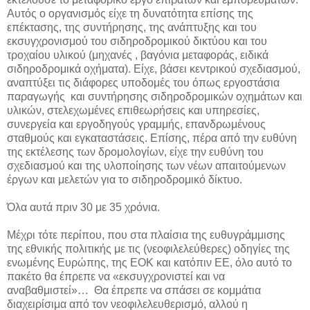
Αυτός ο οργανισμός είχε τη δυνατότητα επίσης της
επέκτασης, της συντήρησης, της ανάπτυξης και του
εκσυγχρονισμού του σιδηροδρομικού δικτύου και του
τροχαίου υλικού (μηχανές , βαγόνια μεταφοράς, ειδικά
σιδηροδρομικά οχήματα). Είχε, βάσει κεντρικού σχεδιασμού,
αναπτύξει τις διάφορες υποδομές του όπως εργοστάσια
παραγωγής και συντήρησης σιδηροδρομικών οχημάτων και
υλικών, στελεχωμένες επιθεωρήσεις και υπηρεσίες,
συνεργεία και εργοδηγούς γραμμής, επανδρωμένους
σταθμούς και εγκαταστάσεις. Επίσης, πέρα από την ευθύνη
της εκτέλεσης των δρομολογίων, είχε την ευθύνη του
σχεδιασμού και της υλοποίησης των νέων απαιτούμενων
έργων και μελετών για το σιδηροδρομικό δίκτυο.
Όλα αυτά πριν 30 με 35 χρόνια.
Μέχρι τότε περίπου, που στα πλαίσια της ευθυγράμμισης
της εθνικής πολιτικής με τις (νεοφιλελεύθερες) οδηγίες της
ενωμένης Ευρώπης, της ΕΟΚ και κατόπιν ΕΕ, όλο αυτό το
πακέτο θα έπρεπε να «εκσυγχρονιστεί και να
αναβαθμιστεί»… Θα έπρεπε να σπάσει σε κομμάτια
διαχειρίσιμα από τον νεοφιλελευθερισμό, αλλού η