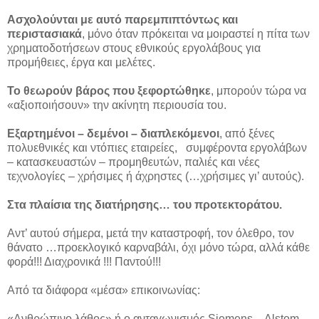
Ασχολούνται με αυτό παρεμπιπτόντως και
περιστασιακά
, μόνο όταν πρόκειται να μοιραστεί η πίτα των
χρηματοδοτήσεων στους εθνικούς εργολάβους για
προμήθειες, έργα και μελέτες.
Το θεωρούν βάρος που ξεφορτώθηκε
, μπορούν τώρα να
«αξιοποιήσουν» την ακίνητη περιουσία του.
Εξαρτημένοι – δεμένοι – διαπλεκόμενοι
, από ξένες
πολυεθνικές και ντόπιες εταιρείες, συμφέροντα εργολάβων
– κατασκευαστών – προμηθευτών, παλιές και νέες
τεχνολογίες – χρήσιμες ή άχρηστες (…χρήσιμες γι’ αυτούς).
Στα πλαίσια της διατήρησης… του προτεκτοράτου.
Αντ’ αυτού σήμερα, μετά την καταστροφή, τον όλεθρο, τον
θάνατο …προεκλογικό καρναβάλι, όχι μόνο τώρα, αλλά κάθε
φορά!!! Διαχρονικά !!! Παντού!!!
Από τα διάφορα «μέσα» επικοινωνίας:
«Ανθρώπινο λάθος» ή ο ανταγωνισμός Siemens – Alstom