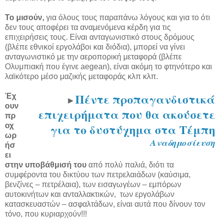
Το μισούν,
για όλους τους παραπάνω λόγους και για το ότι
δεν τους αποφέρει τα αναμενόμενα κέρδη για τις
επιχειρήσεις τους. Είναι ανταγωνιστικό στους δρόμους
(βλέπε εθνικοί εργολάβοι και διόδια), μπορεί να γίνει
ανταγωνιστικό με την αεροπορική μεταφορά (βλέπε
Ολυμπιακή που έγινε aegean), είναι ακόμη το φτηνότερο και
λαϊκότερο μέσο μαζικής μεταφοράς κλπ κλπ.
Πέντε προπαγανδιστικά
Έχ
►
ουν
επιχειρήματα που θα ακούσετε
πρ
για το δυστύχημα στα Τέμπη
οχ
ωρ
Αναδημοσίευση
ήσ
ει
στην υποβάθμισή του
από πολύ παλιά, διότι τα
συμφέροντα του δικτύου των πετρελαιάδων (καύσιμα,
βενζίνες – πετρέλαια), των εισαγωγέων – εμπόρων
αυτοκινήτων και ανταλλακτικών, των εργολάβων
κατασκευαστών – ασφαλτάδων, είναι αυτά που δίνουν τον
τόνο, που κυριαρχούν!!!