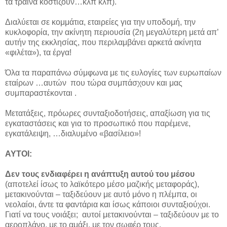
τα τραίνα κοστίζουν…κλπ κλπ).
Διαλύεται σε κομμάτια, εταιρείες για την υποδομή, την
κυκλοφορία, την ακίνητη περιουσία (2η μεγαλύτερη μετά απ’
αυτήν της εκκλησίας, που περιλαμβάνει αρκετά ακίνητα
«φιλέτα»), τα έργα!
Όλα τα παραπάνω σύμφωνα με τις ευλογίες των ευρωπαίων
εταίρων …αυτών που τώρα συμπάσχουν και μας
συμπαραστέκονται .
Μετατάξεις, πρόωρες συνταξιοδοτήσεις, απαξίωση για τις
εγκαταστάσεις και για το προσωπικό που παρέμενε,
εγκατάλειψη, …διαλυμένο «βασίλειο»!
ΑΥΤΟΙ:
Δεν τους ενδιαφέρει η ανάπτυξη αυτού του μέσου
(αποτελεί ίσως το λαϊκότερο μέσο μαζικής μεταφοράς),
μετακινούνται – ταξιδεύουν με αυτό μόνο η πλέμπα, οι
νεολαίοι, άντε τα φαντάρια και ίσως κάποιοι συνταξιούχοι.
Γιατί να τους νοιάξει; αυτοί μετακινούνται – ταξιδεύουν με το
αεροπλάνο, με το αμάξι, με τον σωφέρ τους.