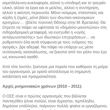
εκμετάλλευση-κυκλοφορία, αλλού η υποδομή και το τροχαίο
υλικό, αλλού τα έργα και οι μελέτες, αλλού η συντήρηση,
αλλού η ακίνητη περιουσία. Μόνο νούμερα, στατιστικές και
κέρδη ή ζημίες, μόνο βάσει των ιδιωτικο-οικονομικών
κριτηρίων… (βλέπε πολιτική Θάτσερ στην Μ. Βρετανία). Θα
έπρεπε να πάψει να υφίσταται το «δημόσιο μονοπώλιο» στη
σιδηροδρομική μεταφορά, να ενισχυθεί η «υγιής
ανταγωνιστικότης» των ιδιωτικών επιχειρήσεων… να
ρυθμιστούν όλα αυτά σύμφωνα με τους «νόμους της
αγοράς», βρε αδερφέ. Να πάψει να υπάρχει ως μέσο
συλλογικής κατανάλωσης, να ξεκοπεί από τον ρόλο που έχει
ως κοινωνικό αγαθό.
Από τότε λοιπόν, ξεκίνησε μια πορεία που καθόρισε τη μοίρα
του οργανισμού, με ορατό αποτέλεσμα τη σημερινή
κατάσταση και πραγματικότητα.
Αρχές μνημονιακών χρόνων (2010 – 2011):
Ο ΟΣΕ είναι ο πρώτος οργανισμός που βάλλεται
πανταχόθεν (είναι πολλοί, είναι άχρηστοι, τεμπέληδες
δημόσιοι υπάλληλοι, παίρνουν πολλά, φταίνε οι εργαζόμενοι,