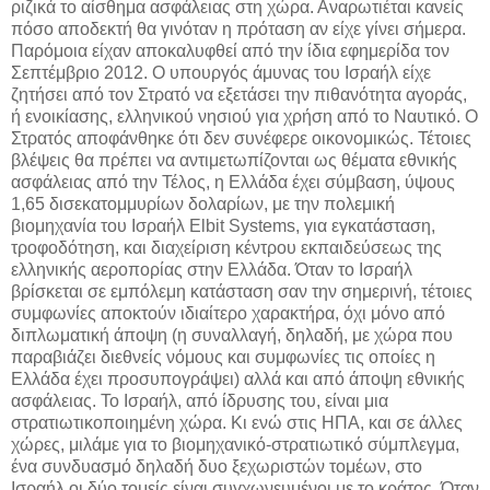
ριζικά το αίσθημα ασφάλειας στη χώρα. Αναρωτιέται κανείς
πόσο αποδεκτή θα γινόταν η πρόταση αν είχε γίνει σήμερα.
Παρόμοια είχαν αποκαλυφθεί από την ίδια εφημερίδα τον
Σεπτέμβριο 2012. Ο υπουργός άμυνας του Ισραήλ είχε
ζητήσει από τον Στρατό να εξετάσει την πιθανότητα αγοράς,
ή ενοικίασης, ελληνικού νησιού για χρήση από το Ναυτικό. Ο
Στρατός αποφάνθηκε ότι δεν συνέφερε οικονομικώς. Τέτοιες
βλέψεις θα πρέπει να αντιμετωπίζονται ως θέματα εθνικής
ασφάλειας από την Τέλος, η Ελλάδα έχει σύμβαση, ύψους
1,65 δισεκατομμυρίων δολαρίων, με την πολεμική
βιομηχανία του Ισραήλ Elbit Systems, για εγκατάσταση,
τροφοδότηση, και διαχείριση κέντρου εκπαιδεύσεως της
ελληνικής αεροπορίας στην Ελλάδα. Όταν το Ισραήλ
βρίσκεται σε εμπόλεμη κατάσταση σαν την σημερινή, τέτοιες
συμφωνίες αποκτούν ιδιαίτερο χαρακτήρα, όχι μόνο από
διπλωματική άποψη (η συναλλαγή, δηλαδή, με χώρα που
παραβιάζει διεθνείς νόμους και συμφωνίες τις οποίες η
Ελλάδα έχει προσυπογράψει) αλλά και από άποψη εθνικής
ασφάλειας. Το Ισραήλ, από ίδρυσης του, είναι μια
στρατιωτικοποιημένη χώρα. Κι ενώ στις ΗΠΑ, και σε άλλες
χώρες, μιλάμε για το βιομηχανικό-στρατιωτικό σύμπλεγμα,
ένα συνδυασμό δηλαδή δυο ξεχωριστών τομέων, στο
Ισραήλ οι δύο τομείς είναι συγχωνευμένοι με το κράτος. Όταν