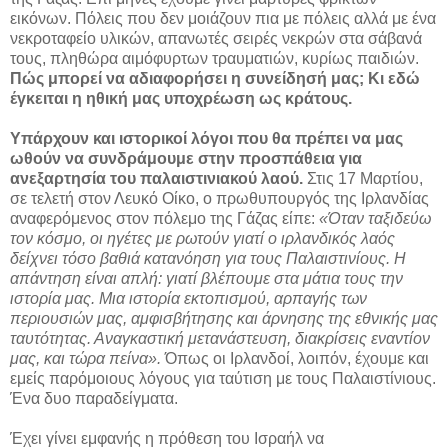
εικόνων. Πόλεις που δεν μοιάζουν πια με πόλεις αλλά με ένα
νεκροταφείο υλικών, απανωτές σειρές νεκρών στα σάβανά
τους, πληθώρα αιμόφυρτων τραυματιών, κυρίως παιδιών.
Πώς μπορεί να αδιαφορήσει η συνείδησή μας; Κι εδώ
έγκειται η ηθική μας υποχρέωση ως κράτους.
Υπάρχουν και ιστορικοί λόγοι που θα πρέπει να μας
ωθούν να συνδράμουμε στην προσπάθεια για
ανεξαρτησία του παλαιστινιακού λαού.
Στις 17 Μαρτίου,
σε τελετή στον Λευκό Οίκο, ο πρωθυπουργός της Ιρλανδίας
αναφερόμενος στον πόλεμο της Γάζας είπε:
«Όταν ταξιδεύω
τον κόσμο, οι ηγέτες με ρωτούν γιατί ο ιρλανδικός λαός
δείχνει τόσο βαθιά κατανόηση για τους Παλαιστινίους. Η
απάντηση είναι απλή: γιατί βλέπουμε στα μάτια τους την
ιστορία μας. Μια ιστορία εκτοπισμού, αρπαγής των
περιουσιών μας, αμφισβήτησης και άρνησης της εθνικής μας
ταυτότητας. Αναγκαστική μετανάστευση, διακρίσεις εναντίον
μας, και τώρα πείνα».
Όπως οι Ιρλανδοί, λοιπόν, έχουμε και
εμείς παρόμοιους λόγους για ταύτιση με τους Παλαιστίνιους.
Ένα δυο παραδείγματα.
Έχει γίνει εμφανής η πρόθεση του Ισραήλ να