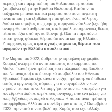
περιοχή και παρεμπόδιση του θαλάσσιου εμπορίου
(συμβαίνει ήδη στην Ερυθρά Θάλασσα). Κατόπιν, τα
αυξημένα μεταναστευτικά ρεύματα που συνεπάγεται η
αναστάτωση και εξαθλίωση που φέρνει ένας πόλεμος.
Ακόμα και ο φόβος της χρήσης πυρηνικών όπλων (έχει ήδη
αναφερθεί από ανθρώπους στο Ισραήλ με σημαντικές θέσεις
μέσα και έξω από την κυβέρνηση). Όλα τα παραπάνω
στρατηγικής φύσεως θέματα άπτονται και της Ελλάδος.
Υπάρχουν, όμως
στρατηγικής σημασίας θέματα που
αφορούν την Ελλάδα αποκλειστικά.
Τον Μάρτιο του 2022, άρθρο στην ισραηλινή εφημερίδα
Χααρέτζ ανέφερε ότι αντιπρόσωπος του κόμματος του
Μπένυ Γκαντζ (αντιπρόεδρος του πολεμικού συμβουλίου
του Νετανιάχου) στο διοικητικό συμβούλιο του Εθνικού
Εβραϊκού Ταμείου είχε κάνει την εξής πρόταση: να διαθέσει
αυτός ο οργανισμός πόρους για την αγορά ελληνικών
νησιών, με σκοπό να λειτουργήσουν σαν
«…καταφύγιο για
τον εβραϊκό λαό σε περίπτωση ανάγκης, σαν ένα μέρος για
τους Εβραίους εν καιρώ πολέμου.»
Η παραπάνω πρόταση
απορρίφθηκε. Αλλά αυτό συνέβη πριν από τις 7 Οκτωβρίου
2023, πριν από την εισβολή της Χαμάς που έχει αλλάξει