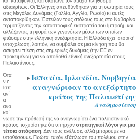
και καταφύγιο), και σκότωνε τον άμαχο πληθυσμό
αδιακρίτως. Οι Έλληνες απευθύνθηκαν για τη σωτηρία τους
στις Μεγάλες Δυνάμεις (Γαλλία, Αγγλία, Ρωσία) κι αυτές
ανταποκρίθηκαν. Έστειλαν τους στόλους τους στο Ναβαρίνο
τερματίζοντας την καταστροφική εκστρατεία του Ιμπραήμ και
αλλάζοντας τη φορά των γεγονότων μέσω των οποίων
φτάσαμε στην ελληνική ανεξαρτησία. Η Ελλάδα έχει ιστορική
υποχρέωση, λοιπόν, να συμβάλει σε μια κίνηση που θα
ασκήσει πίεση στις σημερινές δυνάμεις (την ΕΕ εν
προκειμένω) για να αποδοθεί εθνική ανεξαρτησία στους
Παλαιστίνιους.
Ισπανία, Ιρλανδία, Νορβηγία
Ότα
►
ν η
αναγνώρισαν το ανεξάρτητο
Ισπ
κράτος της Παλαιστίνης
ανί
α
Αναδημοσίευση
ανα
κοί
νωσε την πρόθεσή της να αναγνωρίσει ένα παλαιστινιακό
κράτος, ισχυρίστηκε ότι υπήρχαν
στρατηγικοί λόγοι
για μια
τέτοια απόφαση
. Δεν τους ανέλυσε, αλλά μπορούμε να
υποθέσουμε. Πρώτα, τυχόν εξάπλωση του πολέμου στην