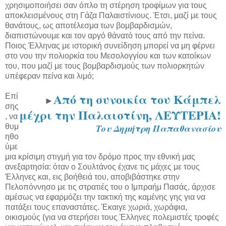
χρησιμοποιήσει σαν όπλο τη στέρηση τροφίμων για τους
αποκλεισμένους στη Γάζα Παλαιστίνιους. Έτσι, μαζί με τους
θανάτους, ως αποτέλεσμα των βομβαρδισμών,
διαπιστώνουμε και τον αργό θάνατό τους από την πείνα.
Ποιος Έλληνας με ιστορική συνείδηση μπορεί να μη φέρνει
στο νου την πολιορκία του Μεσολογγίου και των κατοίκων
του, που μαζί με τους βομβαρδισμούς των πολιορκητών
υπέφεραν πείνα και λιμό;
Από τη συνοικία του Κάμπελ
Επί
►
σης
μέχρι την Παλαιστίνη, ΛΕΥΤΕΡΙΑ!
, να
θυμ
Του Δημήτρη Παπαθανασίου
ηθο
ύμε
μια κρίσιμη στιγμή για τον δρόμο προς την εθνική μας
ανεξαρτησία: όταν ο Σουλτάνος έχανε τις μάχες με τους
Έλληνες και, εις βοήθειά του, αποβιβάστηκε στην
Πελοπόννησο με τις στρατιές του ο Ιμπραήμ Πασάς, άρχισε
αμέσως να εφαρμόζει την τακτική της καμένης γης για να
πατάξει τους επαναστάτες. Έκαιγε χωριά, χωράφια,
οικισμούς (για να στερήσει τους Έλληνες πολεμιστές τροφές