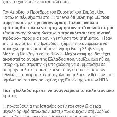
χρόνια έχουν μηδενικό αποτέλεσμα).
Τον Απρίλιο, ο Πρόεδρος του Ευρωπαϊκού Συμβουλίου,
Τσαρλ Μισέλ, είχε πει στο Euronews ότι
μέλη της ΕΕ που
συμφωνούν με την αναγνώριση Παλαιστινιακού
κράτους θα πρέπει να προχωρήσουν από κοινού σε μια
τέτοια αναγνώριση ώστε «να προκαλέσουν σημαντική
πρόοδο»
προς μια ειρηνική επίλυση του ζητήματος. Πέραν
της Ισπανίας και της Ιρλανδίας, χώρες που αναμένεται να
προσχωρήσουν σε αυτή την κίνηση είναι η Σλοβενία, η
Μάλτα, η Νορβηγία και το Βέλγιο.
Μέχρι στιγμής, δεν έχει
ακουστεί το όνομα της Ελλάδος
που, νομίζω, έχει ηθική,
ιστορική, και στρατηγική υποχρέωση να συμμετάσχει σε
αυτή την πολιτική πράξη, και να απαγκιστρωθεί από τον
εθνικώς καταστροφικό παπαγαλισμό πολιτικών θέσεων που
υφαίνονται στα κέντρα ισχύος της Ευρώπης και των ΗΠΑ.
Γιατί η Ελλάδα πρέπει να αναγνωρίσει το παλαιστινιακό
κράτος
H πρωτοβουλία της Ισπανίας οφείλεται στον ιδιαίτερα
μεγάλο αριθμό απωλειών μεταξύ των αμάχων στη Λωρίδα
της Γάζας. Επί μήνες έχουμε γίνει μάρτυρες φρικτών