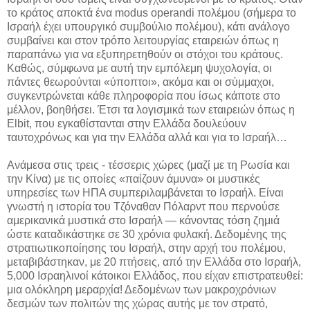
το κράτος αποκτά ένα modus operandi πολέμου (σήμερα το
Ισραήλ έχει υπουργικό συμβούλιο πολέμου), κάτι ανάλογο
συμβαίνει και στον τρόπο λειτουργίας εταιρειών όπως η
παραπάνω για να εξυπηρετηθούν οι στόχοι του κράτους.
Καθώς, σύμφωνα με αυτή την εμπόλεμη ψυχολογία, οι
πάντες θεωρούνται «ύποπτοι», ακόμα και οι σύμμαχοι,
συγκεντρώνεται κάθε πληροφορία που ίσως κάποτε στο
μέλλον, βοηθήσει. Έτσι τα λογισμικά των εταιρειών όπως η
Elbit, που εγκαθίστανται στην Ελλάδα δουλεύουν
ταυτοχρόνως και για την Ελλάδα αλλά και για το Ισραήλ…
Ανάμεσα στις τρεις - τέσσερις χώρες (μαζί με τη Ρωσία και
την Κίνα) με τις οποίες «παίζουν άμυνα» οι μυστικές
υπηρεσίες των ΗΠΑ συμπεριλαμβάνεται το Ισραήλ. Είναι
γνωστή η ιστορία του Τζόναθαν Πόλαρντ που περνούσε
αμερικανικά μυστικά στο Ισραήλ — κάνοντας τόση ζημιά
ώστε καταδικάστηκε σε 30 χρόνια φυλακή. Δεδομένης της
στρατιωτικοποίησης του Ισραήλ, στην αρχή του πολέμου,
μεταβιβάστηκαν, με 20 πτήσεις, από την Ελλάδα στο Ισραήλ,
5,000 Ισραηλινοί κάτοικοι Ελλάδος, που είχαν επιστρατευθεί:
μια ολόκληρη μεραρχία! Δεδομένων των μακροχρόνιων
δεσμών των πολιτών της χώρας αυτής με τον στρατό,