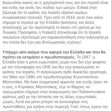
διερωτάται κανείς αν η χρησιμότητά τους για τον στρατό είναι
και εντός και εκτός του πεδίου των μαχών. Ειδικά όταν
ξέρουμε ότι το κράτος του Ισραήλ εξασκεί κυρίως
συναλλακτική πολιτική. Πριν από το 2010, αυτό που κάνει
σήμερα το Ισραήλ με την Ελλάδα (ασκήσεις και άλλες
ανταλλαγές με την αεροπορία) το έκανε επί χρόνια με την
Τουρκία. Πρόσφατα, η Χααρέτζ αποκάλυψε ότι το Ισραήλ
πουλούσε εξοπλισμό για παρακολούθηση στην Ινδονησία με
την οποία δεν έχει καν διπλωματικές σχέσεις!
Υπάρχει κάτι ακόμα που αφορά την Ελλάδα και που θα
πρέπει να εκτιμήσει ο πρωθυπουργός
. To 1947, η
Ελλάδα ήταν η μόνη ευρωπαϊκή χώρα που δεν είχε ψηφίσει
με την πλειοψηφία του ΟΗΕ και δεν είχε αναγνωρίσει το
κράτος του Ισραήλ. Η αναγνώριση ήρθε δεκαετίες αργότερα,
τον Μάιο του 1990, επί πρωθυπουργίας Κωνσταντίνου
Μητσοτάκη. Θα ήταν συμμετρική αρμονία, και ευχής έργο, αν
ο γιος, ο Κυριάκος Μητσοτάκης, είχε το θάρρος να
προχωρήσει σήμερα στην αναγνώριση του Παλαιστινιακού
κράτους μαζί με την Ισπανία, και τις άλλες ευρωπαϊκές
χώρες. Αυτό και μόνο μπορεί να συνεισφέρει στις
προσπάθειες για ειρήνη στην περιοχή. Γιατί, όπως έχουν πει