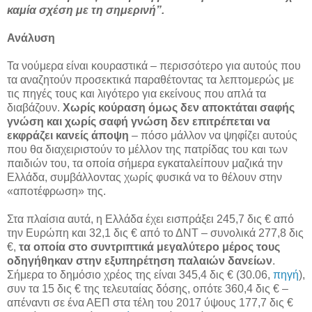
καμία σχέση με τη σημερινή”.
Ανάλυση
Τα νούμερα είναι κουραστικά – περισσότερο για αυτούς που
τα αναζητούν προσεκτικά παραθέτοντας τα λεπτομερώς με
τις πηγές τους και λιγότερο για εκείνους που απλά τα
διαβάζουν.
Χωρίς κούραση όμως δεν αποκτάται σαφής
γνώση και χωρίς σαφή γνώση δεν επιτρέπεται να
εκφράζει κανείς άποψη
– πόσο μάλλον να ψηφίζει αυτούς
που θα διαχειριστούν το μέλλον της πατρίδας του και των
παιδιών του, τα οποία σήμερα εγκαταλείπουν μαζικά την
Ελλάδα, συμβάλλοντας χωρίς φυσικά να το θέλουν στην
«αποτέφρωση» της.
Στα πλαίσια αυτά, η Ελλάδα έχει εισπράξει 245,7 δις € από
την Ευρώπη και 32,1 δις € από το ΔΝΤ – συνολικά 277,8 δις
€,
τα οποία στο συντριπτικά μεγαλύτερο μέρος τους
οδηγήθηκαν στην εξυπηρέτηση παλαιών δανείων
.
Σήμερα το δημόσιο χρέος της είναι 345,4 δις € (30.06,
πηγή
),
συν τα 15 δις € της τελευταίας δόσης, οπότε 360,4 δις € –
απέναντι σε ένα ΑΕΠ στα τέλη του 2017 ύψους 177,7 δις €