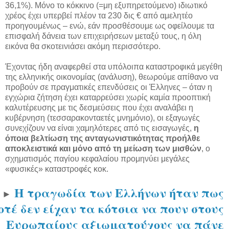
36,1%). Μόνο το κόκκινο (=μη εξυπηρετούμενο) ιδιωτικό
χρέος έχει υπερβεί πλέον τα 230 δις € από αμελητέο
προηγουμένως – ενώ, εάν προσθέσουμε ως οφείλουμε τα
επισφαλή δάνεια των επιχειρήσεων μεταξύ τους, η όλη
εικόνα θα σκοτεινιάσει ακόμη περισσότερο.
Έχοντας ήδη αναφερθεί στα υπόλοιπα καταστροφικά μεγέθη
της ελληνικής οικονομίας (ανάλυση), θεωρούμε απίθανο να
προβούν σε πραγματικές επενδύσεις οι Έλληνες – όταν η
εγχώρια ζήτηση έχει καταρρεύσει χωρίς καμία προοπτική
καλυτέρευσης με τις δεσμεύσεις που έχει αναλάβει η
κυβέρνηση (τεσσαρακονταετές μνημόνιο), οι εξαγωγές
συνεχίζουν να είναι χαμηλότερες από τις εισαγωγές,
η
όποια βελτίωση της ανταγωνιστικότητας προήλθε
αποκλειστικά και μόνο από τη μείωση των μισθών
, ο
σχηματισμός παγίου κεφαλαίου προμηνύει μεγάλες
«φυσικές» καταστροφές κοκ.
Η τραγωδία των Ελλήνων ήταν πως
►
οτέ δεν είχαν τα κότσια να πουν στους
Ευρωπαίους αξιωματούχους να πάνε