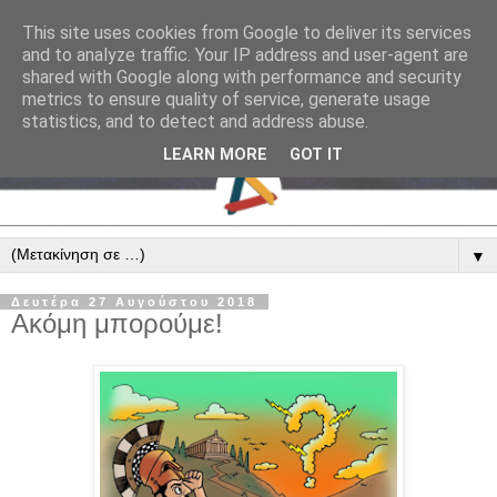
This site uses cookies from Google to deliver its services
and to analyze traffic. Your IP address and user-agent are
shared with Google along with performance and security
metrics to ensure quality of service, generate usage
statistics, and to detect and address abuse.
LEARN MORE
GOT IT
▼
Δευτέρα 27 Αυγούστου 2018
Ακόμη μπορούμε!