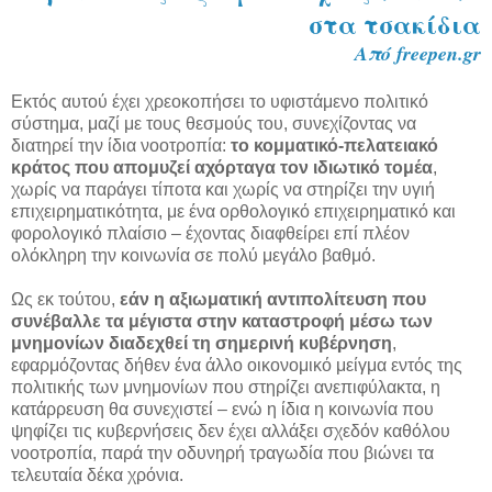
στα τσακίδια
Από freepen.gr
Εκτός αυτού έχει χρεοκοπήσει το υφιστάμενο πολιτικό
σύστημα, μαζί με τους θεσμούς του, συνεχίζοντας να
διατηρεί την ίδια νοοτροπία:
το κομματικό-πελατειακό
κράτος που απομυζεί αχόρταγα τον ιδιωτικό τομέα
,
χωρίς να παράγει τίποτα και χωρίς να στηρίζει την υγιή
επιχειρηματικότητα, με ένα ορθολογικό επιχειρηματικό και
φορολογικό πλαίσιο – έχοντας διαφθείρει επί πλέον
ολόκληρη την κοινωνία σε πολύ μεγάλο βαθμό.
Ως εκ τούτου,
εάν η αξιωματική αντιπολίτευση που
συνέβαλλε τα μέγιστα στην καταστροφή μέσω των
μνημονίων διαδεχθεί τη σημερινή κυβέρνηση
,
εφαρμόζοντας δήθεν ένα άλλο οικονομικό μείγμα εντός της
πολιτικής των μνημονίων που στηρίζει ανεπιφύλακτα, η
κατάρρευση θα συνεχιστεί – ενώ η ίδια η κοινωνία που
ψηφίζει τις κυβερνήσεις δεν έχει αλλάξει σχεδόν καθόλου
νοοτροπία, παρά την οδυνηρή τραγωδία που βιώνει τα
τελευταία δέκα χρόνια.