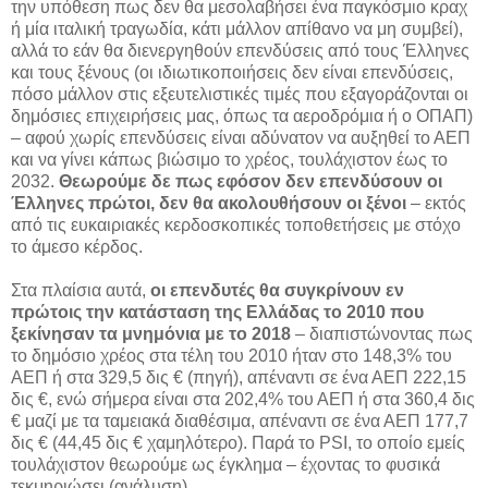
την υπόθεση πως δεν θα μεσολαβήσει ένα παγκόσμιο κραχ
ή μία ιταλική τραγωδία, κάτι μάλλον απίθανο να μη συμβεί),
αλλά το εάν θα διενεργηθούν επενδύσεις από τους Έλληνες
και τους ξένους (οι ιδιωτικοποιήσεις δεν είναι επενδύσεις,
πόσο μάλλον στις εξευτελιστικές τιμές που εξαγοράζονται οι
δημόσιες επιχειρήσεις μας, όπως τα αεροδρόμια ή ο ΟΠΑΠ)
– αφού χωρίς επενδύσεις είναι αδύνατον να αυξηθεί το ΑΕΠ
και να γίνει κάπως βιώσιμο το χρέος, τουλάχιστον έως το
2032.
Θεωρούμε δε πως εφόσον δεν επενδύσουν οι
Έλληνες πρώτοι, δεν θα ακολουθήσουν οι ξένοι
– εκτός
από τις ευκαιριακές κερδοσκοπικές τοποθετήσεις με στόχο
το άμεσο κέρδος.
Στα πλαίσια αυτά,
οι επενδυτές θα συγκρίνουν εν
πρώτοις την κατάσταση της Ελλάδας το 2010 που
ξεκίνησαν τα μνημόνια με το 2018
– διαπιστώνοντας πως
το δημόσιο χρέος στα τέλη του 2010 ήταν στο 148,3% του
ΑΕΠ ή στα 329,5 δις € (πηγή), απέναντι σε ένα ΑΕΠ 222,15
δις €, ενώ σήμερα είναι στα 202,4% του ΑΕΠ ή στα 360,4 δις
€ μαζί με τα ταμειακά διαθέσιμα, απέναντι σε ένα ΑΕΠ 177,7
δις € (44,45 δις € χαμηλότερο). Παρά το PSI, το οποίο εμείς
τουλάχιστον θεωρούμε ως έγκλημα – έχοντας το φυσικά
τεκμηριώσει (ανάλυση).