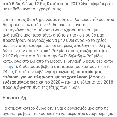
από 5 δις € έως 12 δις € ετήσια
(το 2019 λίγο υψηλότερες),
με τα δεδομένα του γραφήματος.
Επίσης πώς θα πληρώνουμε τους υψηλότερους τόκους που
θα προκύψουν από την έξοδο μας στις αγορές –
επιτυγχάνοντας ταυτόχρονα να αυξήσουμε το ρυθμό
ανάπτυξης μας παραπάνω από το επιτόκιο που θα μας
προσφέρουν οι αγορές για να μην είναι ανοδικό το χρέος
μας, εάν υποθέσουμε πως οι εταιρείες αξιολόγησης θα μας
δώσουν την πιστοληπτική βαθμίδα που χρειαζόμαστε (στις
21.07 είμαστε στο Β+ από την S&P, δηλαδή 4 βαθμίδες
κάτω, ενώ στο Β3 από τη Moody‘s, δηλαδή 6 βαθμίδες κάτω
–
πηγή
). Διαθέτουμε βέβαια στα ταμεία του κράτους περί τα
24 δις € κατά την κυβέρνηση (μαξιλάρι),
τα οποία μας
φτάνουν για να πληρώσουμε τα χρεολύσια (δόσεις)
ενδεχομένως έως και το 2020
– εάν τα υπόλοιπα του 2018
προς εξόφληση είναι της τάξης των 7 δις €.
Η ανάπτυξη
Το σημαντικότερο όμως δεν είναι ο δανεισμός μας από τις
αγορές, με βάση τα κουραστικά νούμερα που αναφέραμε (με