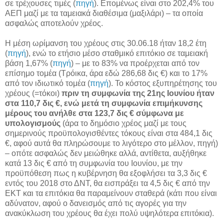
σε τρέχουσες τιμές (
πηγή
). Επομένως είναι στο 202,4% του
ΑΕΠ μαζί με τα ταμειακά διαθέσιμα (μαξιλάρι) – τα οποία
ασφαλώς αποτελούν χρέος.
Η μέση ωρίμανση του χρέους στις 30.06.18 ήταν 18,2 έτη
(
πηγή
), ενώ το ετήσιο μέσο σταθμικό επιτόκιο σε ταμειακή
βάση 1,67% (
πηγή
) – με το 83% να προέρχεται από τον
επίσημο τομέα (Τρόικα, άρα εδώ 286,68 δις €) και το 17%
από τον ιδιωτικό τομέα (
πηγή
). Το κόστος εξυπηρέτησης του
χρέους (=τόκοι)
πριν τη συμφωνία της 21ης Ιουνίου ήταν
στα 110,7 δις €, ενώ μετά τη συμφωνία επιμήκυνσης
μέρους του ανήλθε στα 123,7 δις € σύμφωνα με
υπολογισμούς
(άρα το δημόσιο χρέος μαζί με τους
σημερινούς προϋπολογισθέντες τόκους είναι στα 484,1 δις
€, αφού αυτά θα πληρώσουμε το λιγότερο στο μέλλον, πηγή)
– οπότε ασφαλώς δεν μειώθηκε αλλά, αντίθετα, αυξήθηκε
κατά 13 δις € από τη συμφωνία του Ιουνίου, με την
προϋπόθεση πως η κυβέρνηση θα εξοφλήσει τα 3,3 δις €
εντός του 2018 στο ΔΝΤ, θα εισπράξει τα 4,5 δις € από την
ΕΚΤ και τα επιτόκια θα παραμείνουν σταθερά (κάτι που είναι
αδύνατον, αφού ο δανεισμός από τις αγορές για την
ανακύκλωση του χρέους θα έχει πολύ υψηλότερα επιτόκια).