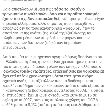
Θα διαπιστώσουν βέβαια πως
τόσο το ισοζύγιο
τρεχουσών συναλλαγών, όσο και ο προϋπολογισμός
έχουν πια σχεδόν ισοσκελισθεί
, ενώ προηγουμένως είχαν
θηριώδη ελλείμματα, αλλά ο τρόπος που επιτεύχθηκαν
ασφαλώς δεν θα τους ικανοποιήσει – αφού δεν ήταν το
αποτέλεσμα της ανάπτυξης, αλλά της εξαθλίωσης του
πληθυσμού μέσω των υπερβολικών φόρων και των
μειώσεων των δαπανών (ειδικά των δημοσίων
επενδύσεων).
Αυτό που θα τους επηρεάσει αρνητικά όμως δεν είναι το ότι
η Ελλάδα ως κράτος ήταν και είναι χρεοκοπημένο, μετά την
πιο αποτυχημένη διάσωση όλων των εποχών, αλλά πως
ο
ιδιωτικός τομέας (τράπεζες, επιχειρήσεις και νοικοκυριά)
έχει επί πλέον χρεοκοπήσει, όταν τότε ήταν ακόμη
σχετικά υγιής
– μεταξύ άλλων πως το διαθέσιμο κατά
κεφαλήν εισόδημα των νοικοκυριών, από το οποίο εξαρτάται
η κατανάλωση (ο βασικότερος συντελεστής του ΑΕΠ), οπότε
οι επενδύσεις, έχει μειωθεί σχεδόν κατά 28% το 2015 σε
σχέση με το 2007, όταν στις υπόλοιπες χώρες του ΟΟΣΑ
αυξήθηκε κατά 8,1% (οπότε η απόσταση εκτοξεύθηκε στο