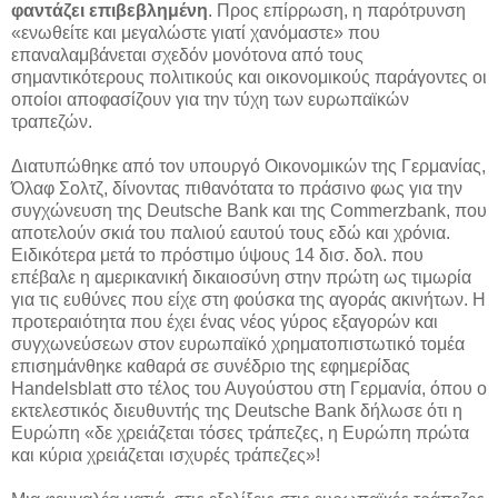
φαντάζει επιβεβλημένη
. Προς επίρρωση, η παρότρυνση
«ενωθείτε και μεγαλώστε γιατί χανόμαστε» που
επαναλαμβάνεται σχεδόν μονότονα από τους
σημαντικότερους πολιτικούς και οικονομικούς παράγοντες οι
οποίοι αποφασίζουν για την τύχη των ευρωπαϊκών
τραπεζών.
Διατυπώθηκε από τον υπουργό Οικονομικών της Γερμανίας,
Όλαφ Σολτζ, δίνοντας πιθανότατα το πράσινο φως για την
συγχώνευση της Deutsche Bank και της Commerzbank, που
αποτελούν σκιά του παλιού εαυτού τους εδώ και χρόνια.
Ειδικότερα μετά το πρόστιμο ύψους 14 δισ. δολ. που
επέβαλε η αμερικανική δικαιοσύνη στην πρώτη ως τιμωρία
για τις ευθύνες που είχε στη φούσκα της αγοράς ακινήτων. Η
προτεραιότητα που έχει ένας νέος γύρος εξαγορών και
συγχωνεύσεων στον ευρωπαϊκό χρηματοπιστωτικό τομέα
επισημάνθηκε καθαρά σε συνέδριο της εφημερίδας
Handelsblatt στο τέλος του Αυγούστου στη Γερμανία, όπου ο
εκτελεστικός διευθυντής της Deutsche Bank δήλωσε ότι η
Ευρώπη «δε χρειάζεται τόσες τράπεζες, η Ευρώπη πρώτα
και κύρια χρειάζεται ισχυρές τράπεζες»!