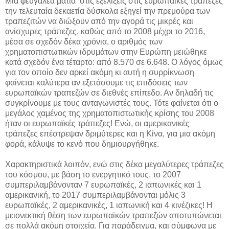
Μια φευγαλέα ματιά στις εξελίξεις στις ευρωπαϊκές τράπεζες
την τελευταία δεκαετία δύσκολα εξηγεί την πρεμούρα των
τραπεζιτών να διώξουν από την αγορά τις μικρές και
ανίσχυρες τράπεζες, καθώς από το 2008 μέχρι το 2016,
μέσα σε σχεδόν δέκα χρόνια, ο αριθμός των
χρηματοπιστωτικών ιδρυμάτων στην Ευρώπη μειώθηκε
κατά σχεδόν ένα τέταρτο: από 8.570 σε 6.648. Ο λόγος όμως
για τον οποίο δεν αρκεί ακόμη κι αυτή η συρρίκνωση
φαίνεται καλύτερα αν εξετάσουμε τις επιδόσεις των
ευρωπαϊκών τραπεζών σε διεθνές επίπεδο. Αν δηλαδή τις
συγκρίνουμε με τους ανταγωνιστές τους. Τότε φαίνεται ότι ο
μεγάλος χαμένος της χρηματοπιστωτικής κρίσης του 2008
ήταν οι ευρωπαϊκές τράπεζες! Ενώ, οι αμερικανικές
τράπεζες επέστρεψαν δριμύτερες και η Κίνα, για μια ακόμη
φορά, κάλυψε το κενό που δημιουργήθηκε.
Χαρακτηριστικά λοιπόν, ενώ στις δέκα μεγαλύτερες τράπεζες
του κόσμου, με βάση το ενεργητικό τους, το 2007
συμπεριλαμβάνονταν 7 ευρωπαϊκές, 2 ιαπωνικές και 1
αμερικανική, το 2017 συμπεριλαμβάνονται μόλις 3
ευρωπαϊκές, 2 αμερικανικές, 1 ιαπωνική και 4 κινέζικες! Η
μειονεκτική θέση των ευρωπαϊκών τραπεζών αποτυπώνεται
σε πολλά ακόμη στοιχεία. Για παράδειγμα, και σύμφωνα με