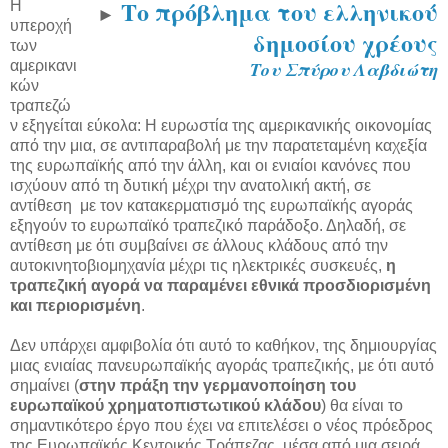
Το πρόβλημα του ελληνικού
Η
►
υπεροχή
δημοσίου χρέους
των
αμερικανι
Του Σπύρου Λαβδιώτη
κών
τραπεζώ
ν εξηγείται εύκολα: Η ευρωστία της αμερικανικής οικονομίας
από την μια, σε αντιπαραβολή με την παρατεταμένη καχεξία
της ευρωπαϊκής από την άλλη, και οι ενιαίοι κανόνες που
ισχύουν από τη δυτική μέχρι την ανατολική ακτή, σε
αντίθεση με τον κατακερματισμό της ευρωπαϊκής αγοράς
εξηγούν το ευρωπαϊκό τραπεζικό παράδοξο. Δηλαδή, σε
αντίθεση με ότι συμβαίνει σε άλλους κλάδους από την
αυτοκινητοβιομηχανία μέχρι τις ηλεκτρικές συσκευές,
η
τραπεζική αγορά να παραμένει εθνικά προσδιορισμένη
και περιορισμένη
.
Δεν υπάρχει αμφιβολία ότι αυτό το καθήκον, της δημιουργίας
μιας ενιαίας πανευρωπαϊκής αγοράς τραπεζικής, με ότι αυτό
σημαίνει (
στην πράξη την γερμανοποίηση του
ευρωπαϊκού χρηματοπιστωτικού κλάδου
) θα είναι το
σημαντικότερο έργο που έχει να επιτελέσει ο νέος πρόεδρος
της Ευρωπαϊκής Κεντρικής Τράπεζας, μέσα από μια σειρά