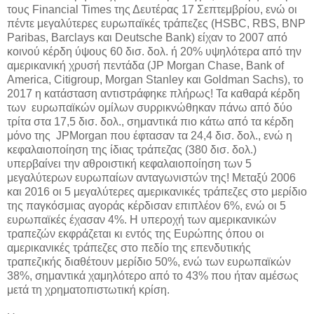
τους Financial Times της Δευτέρας 17 Σεπτεμβρίου, ενώ οι
πέντε μεγαλύτερες ευρωπαϊκές τράπεζες (HSBC, RBS, BNP
Paribas, Barclays και Deutsche Bank) είχαν το 2007 από
κοινού κέρδη ύψους 60 δισ. δολ. ή 20% υψηλότερα από την
αμερικανική χρυσή πεντάδα (JP Morgan Chase, Bank of
America, Citigroup, Morgan Stanley και Goldman Sachs), το
2017 η κατάσταση αντιστράφηκε πλήρως! Τα καθαρά κέρδη
των ευρωπαϊκών ομίλων συρρικνώθηκαν πάνω από δύο
τρίτα στα 17,5 δισ. δολ., σημαντικά πιο κάτω από τα κέρδη
μόνο της JPMorgan που έφτασαν τα 24,4 δισ. δολ., ενώ η
κεφαλαιοποίηση της ίδιας τράπεζας (380 δισ. δολ.)
υπερβαίνει την αθροιστική κεφαλαιοποίηση των 5
μεγαλύτερων ευρωπαίων ανταγωνιστών της! Μεταξύ 2006
και 2016 οι 5 μεγαλύτερες αμερικανικές τράπεζες στο μερίδιο
της παγκόσμιας αγοράς κέρδισαν επιπλέον 6%, ενώ οι 5
ευρωπαϊκές έχασαν 4%. Η υπεροχή των αμερικανικών
τραπεζών εκφράζεται κι εντός της Ευρώπης όπου οι
αμερικανικές τράπεζες στο πεδίο της επενδυτικής
τραπεζικής διαθέτουν μερίδιο 50%, ενώ των ευρωπαϊκών
38%, σημαντικά χαμηλότερο από το 43% που ήταν αμέσως
μετά τη χρηματοπιστωτική κρίση.