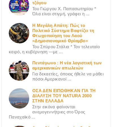
τζόγου
Του Γιώργου X. Παπασωτηρίου *
Όλα είναι στιγμή, γράφει η ...
Η Μεγάλη Απάτη: Πώς το
Πολιτικό Σύστημα Βαφτίζει τη
Φτωχοποίηση του Λαού
«Δημοσιονομικό Θρίαμβο»
Του Σπύρου Στάλια * Τον τελευταίο
καιρό, η κυβέρνηση —με ...
Πεντάγωνο : Η νέα λογιστική των
αμερικανικών απωλειών
Για δεκαετίες, όποιος ήθελε να μάθει
πόσοι Αμερικανοί ...
ΟΣΑ ΔΕN ΕΙΠΩΘΗΚΑΝ ΓΙΑ ΤΗ
ΔΙΑΛΥΣΗ ΤΟΥ NATURA 2000
ΣΤΗΝ ΕΛΛΑΔΑ
Στην εικόνα φαίνονται
ανεμογεννήτριες στο Όρος
Παναχαϊκό ...