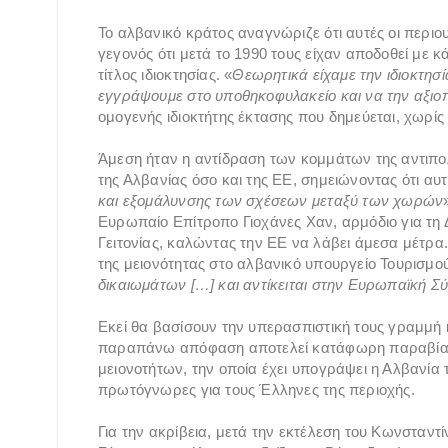
Το αλβανικό κράτος αναγνώριζε ότι αυτές οι περιο
γεγονός ότι μετά το 1990 τους είχαν αποδοθεί με κ
τίτλος ιδιοκτησίας. «
Θεωρητικά είχαμε την ιδιοκτησ
εγγράψουμε στο υποθηκοφυλακείο και να την αξιοπ
ομογενής ιδιοκτήτης έκτασης που δημεύεται, χωρί
Άμεση ήταν η αντίδραση των κομμάτων της αντιπο
της Αλβανίας όσο και της ΕΕ, σημειώνοντας ότι αυτ
και εξομάλυνσης των σχέσεων μεταξύ των χωρών
Ευρωπαίο Επίτροπο Γιοχάνες Χαν, αρμόδιο για τη 
Γειτονίας, καλώντας την ΕΕ να λάβει άμεσα μέτρα
της μειονότητας στο αλβανικό υπουργείο Τουρισμο
δικαιωμάτων […] και αντίκειται στην Ευρωπαϊκή 
Εκεί θα βασίσουν την υπερασπιστική τους γραμμή κ
παραπάνω απόφαση αποτελεί κατάφωρη παραβίαση
μειονοτήτων, την οποία έχει υπογράψει η Αλβανία τ
πρωτόγνωρες για τους Έλληνες της περιοχής.
Για την ακρίβεια, μετά την εκτέλεση του Κωνσταν