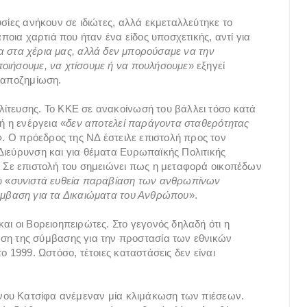
υσίες ανήκουν σε ιδιώτες, αλλά εκμεταλλεύτηκε το
άποια χαρτιά που ήταν ένα είδος υποσχετικής, αντί για
ία στα χέρια μας, αλλά δεν μπορούσαμε να την
οιήσουμε, να χτίσουμε ή να πουλήσουμε
» εξηγεί
ς αποζημίωση.
λίτευσης. Το ΚΚΕ σε ανακοίνωσή του βάλλει τόσο κατά
ή η ενέργεια «
δεν αποτελεί παράγοντα σταθερότητας
». Ο πρόεδρος της ΝΔ έστειλε επιστολή προς τον
Διεύρυνση και για θέματα Ευρωπαϊκής Πολιτικής
. Σε επιστολή του σημειώνει πως η μεταφορά οικοπέδων
ύ «
συνιστά ευθεία παραβίαση των ανθρωπίνων
Σύμβαση για τα Δικαιώματα του Ανθρώπου
».
αι οι Βορειοηπειρώτες. Στο γεγονός δηλαδή ότι η
 της σύμβασης για την προστασία των εθνικών
ο 1999. Ωστόσο, τέτοιες καταστάσεις δεν είναι
τίνου Κατσίφα ανέμεναν μία κλιμάκωση των πιέσεων.