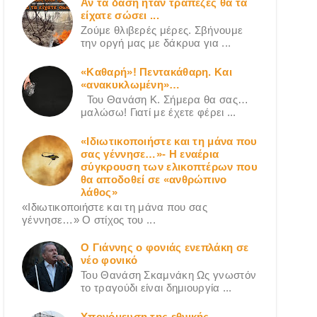
Αν τα δάση ήταν τράπεζες θα τα
είχατε σώσει ...
Ζούμε θλιβερές μέρες. Σβήνουμε
την οργή μας με δάκρυα για ...
«Καθαρή»! Πεντακάθαρη. Και
«ανακυκλωμένη»…
Του Θανάση Κ. Σήμερα θα σας…
μαλώσω! Γιατί με έχετε φέρει ...
«Ιδιωτικοποιήστε και τη μάνα που
σας γέννησε…»- Η εναέρια
σύγκρουση των ελικοπτέρων που
θα αποδοθεί σε «ανθρώπινο
λάθος»
«Ιδιωτικοποιήστε και τη μάνα που σας
γέννησε…» Ο στίχος του ...
Ο Γιάννης ο φονιάς ενεπλάκη σε
νέο φονικό
Του Θανάση Σκαμνάκη Ως γνωστόν
το τραγούδι είναι δημιουργία ...
Υπονόμευση της εθνικής