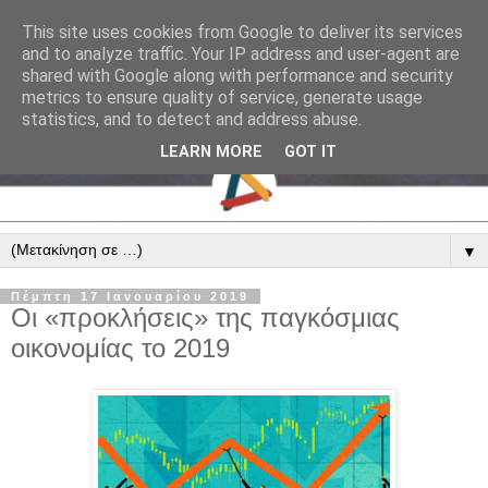
This site uses cookies from Google to deliver its services
and to analyze traffic. Your IP address and user-agent are
shared with Google along with performance and security
metrics to ensure quality of service, generate usage
statistics, and to detect and address abuse.
LEARN MORE
GOT IT
▼
Πέμπτη 17 Ιανουαρίου 2019
Οι «προκλήσεις» της παγκόσμιας
οικονομίας το 2019