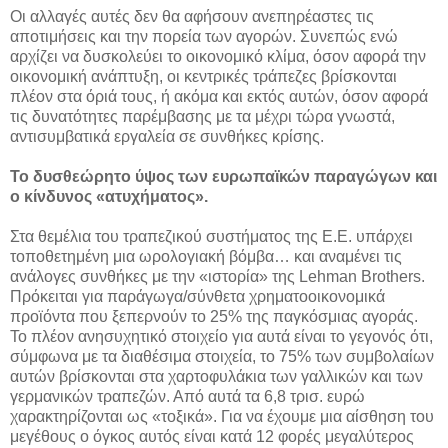
Οι αλλαγές αυτές δεν θα αφήσουν ανεπηρέαστες τις
αποτιμήσεις και την πορεία των αγορών. Συνεπώς ενώ
αρχίζει να δυσκολεύει το οικονομικό κλίμα, όσον αφορά την
οικονομική ανάπτυξη, οι κεντρικές τράπεζες βρίσκονται
πλέον στα όριά τους, ή ακόμα και εκτός αυτών, όσον αφορά
τις δυνατότητες παρέμβασης με τα μέχρι τώρα γνωστά,
αντισυμβατικά εργαλεία σε συνθήκες κρίσης.
Το δυσθεώρητο ύψος των ευρωπαϊκών παραγώγων και
ο κίνδυνος «ατυχήματος».
Στα θεμέλια του τραπεζικού συστήματος της Ε.Ε. υπάρχει
τοποθετημένη μια ωρολογιακή βόμβα… και αναμένει τις
ανάλογες συνθήκες με την «ιστορία» της Lehman Brothers.
Πρόκειται για παράγωγα/σύνθετα χρηματοοικονομικά
προϊόντα που ξεπερνούν το 25% της παγκόσμιας αγοράς.
Το πλέον ανησυχητικό στοιχείο για αυτά είναι το γεγονός ότι,
σύμφωνα με τα διαθέσιμα στοιχεία, το 75% των συμβολαίων
αυτών βρίσκονται στα χαρτοφυλάκια των γαλλικών και των
γερμανικών τραπεζών. Από αυτά τα 6,8 τρισ. ευρώ
χαρακτηρίζονται ως «τοξικά». Για να έχουμε μια αίσθηση του
μεγέθους ο όγκος αυτός είναι κατά 12 φορές μεγαλύτερος