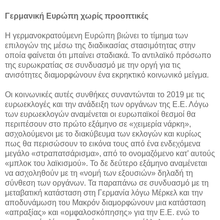
Γερμανική Ευρώπη χωρίς προοπτικές
Η γερμανοκρατούμενη Ευρώπη βιώνει το τίμημα των
επιλογών της μέσω της διαδικασίας στασιμότητας στην
οποία φαίνεται ότι μπαίνει σταδιακά. Το αντιλαϊκό πρόσωπο
της ευρωκρατίας σε συνδυασμό με την οργή για τις
ανισότητες διαμορφώνουν ένα εκρηκτικό κοινωνικό μείγμα.
Οι κοινωνικές αυτές συνθήκες συναντώνται το 2019 με τις
ευρωεκλογές και την ανάδειξη των οργάνων της Ε.Ε. Λόγω
των ευρωεκλογών αναμένεται οι ευρωπαϊκοί θεσμοί θα
περιπέσουν στο πρώτο εξάμηνο σε «χειμερία νάρκη»,
ασχολούμενοι με το διακύβευμα των εκλογών και κυρίως
πως θα περισώσουν το εικόνα τους από ένα ενδεχόμενα
μεγάλο «στραπατσάρισμα», από το ονομαζόμενο κατ’ αυτούς
«μπλοκ του λαϊκισμού». Το δε δεύτερο εξάμηνο αναμένεται
να ασχοληθούν με τη «νομή των εξουσιών» δηλαδή τη
σύνθεση των οργάνων. Τα παραπάνω σε συνδυασμό με τη
μεταβατική κατάσταση στη Γερμανία λόγω Μέρκελ και την
αποδυνάμωση του Μακρόν διαμορφώνουν μια κατάσταση
«απραξίας» και «ομφαλοσκόπησης» για την Ε.Ε. ενώ το