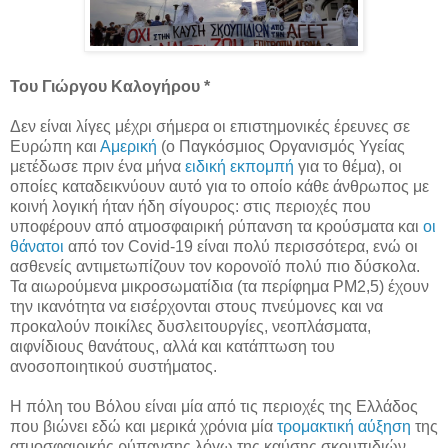
Του Γιώργου Καλογήρου *
Δεν είναι λίγες μέχρι σήμερα οι επιστημονικές έρευνες σε
Ευρώπη και
Αμερική
(ο Παγκόσμιος Οργανισμός Υγείας
μετέδωσε πριν ένα μήνα
ειδική εκπομπή
για το θέμα), οι
οποίες καταδεικνύουν αυτό για το οποίο κάθε άνθρωπος με
κοινή λογική ήταν ήδη σίγουρος: στις περιοχές που
υποφέρουν από ατμοσφαιρική ρύπανση τα κρούσματα και
οι
θάνατοι
από τον Covid-19 είναι πολύ περισσότερα, ενώ οι
ασθενείς αντιμετωπίζουν τον κορονοϊό πολύ πιο δύσκολα.
Τα αιωρούμενα μικροσωματίδια (τα περίφημα PM2,5) έχουν
την ικανότητα να εισέρχονται στους πνεύμονες και να
προκαλούν ποικίλες δυσλειτουργίες, νεοπλάσματα,
αιφνίδιους θανάτους, αλλά και κατάπτωση του
ανοσοποιητικού συστήματος.
Η πόλη του Βόλου είναι μία από τις περιοχές της Ελλάδος
που βιώνει εδώ και μερικά χρόνια μία
τρομακτική αύξηση
της
ατμοσφαιρικής ρύπανσης λόγω της καύσης σκουπιδιών