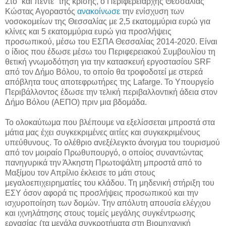
Στο “και πέντε” της κρίσης, ο Περιφερειάρχης Θεσσαλίας
Κώστας Αγοραστός
ανακοίνωσε
την ενίσχυση των
νοσοκομείων της Θεσσαλίας με 2,5 εκατομμύρια ευρώ για
κλίνες και 5 εκατομμύρια ευρώ για προσλήψεις
προσωπικού, μέσω του ΕΣΠΑ Θεσσαλίας 2014-2020. Είναι
ο ίδιος που έδωσε μέσω του Περιφερειακού Συμβουλίου τη
θετική γνωμοδότηση για την κατασκευή εργοστασίου SRF
από τον Δήμο Βόλου, το οποίο θα τροφοδοτεί με στερεά
απόβλητα τους αποτεφρωτήρες της Lafarge. To Υπουργείο
Περιβάλλοντος έδωσε την τελική περιβαλλοντική άδεια στον
Δήμο Βόλου (ΑΕΠΟ) πριν μια βδομάδα.
Το ολοκαύτωμα που βλέπουμε να εξελίσσεται μπροστά στα
μάτια μας έχει συγκεκριμένες αιτίες και συγκεκριμένους
υπεύθυνους. Το ολέθριο ανεξέλεγκτο άνοιγμα του τουρισμού
από τον μοιραίο Πρωθυπουργό, ο οποίος συναντώντας
πανηγυρικά την Άλκηστη Πρωτοψάλτη μπροστά από το
Μαξίμου τον Απρίλιο έκλεισε το μάτι στους
μεγαλοεπιχειρηματίες του κλάδου. Τη μηδενική στήριξη του
ΕΣΥ όσον αφορά τις προσλήψεις προσωπικού και την
ισχυροποίηση των δομών. Την απόλυτη απουσία ελέγχου
και ιχνηλάτησης στους τομείς μεγάλης συγκέντρωσης
εργασίας (τα μεγάλα συγκροτήματα στη Βιομηχανική