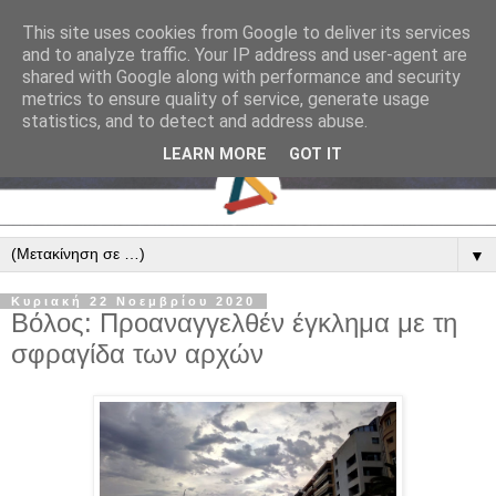
This site uses cookies from Google to deliver its services
and to analyze traffic. Your IP address and user-agent are
shared with Google along with performance and security
metrics to ensure quality of service, generate usage
statistics, and to detect and address abuse.
LEARN MORE
GOT IT
▼
Κυριακή 22 Νοεμβρίου 2020
Βόλος: Προαναγγελθέν έγκλημα με τη
σφραγίδα των αρχών