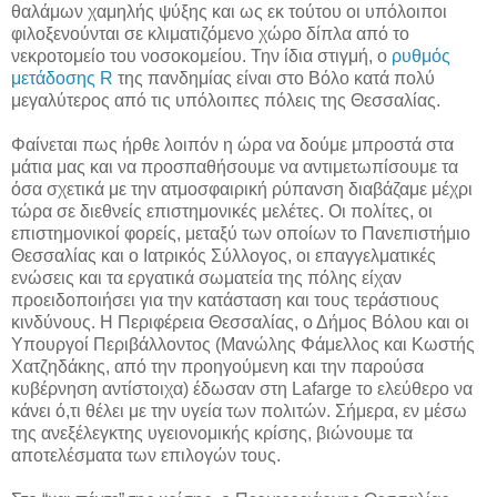
θαλάμων χαμηλής ψύξης και ως εκ τούτου οι υπόλοιποι
φιλοξενούνται σε κλιματιζόμενο χώρο δίπλα από το
νεκροτομείο του νοσοκομείου. Την ίδια στιγμή, ο
ρυθμός
μετάδοσης R
της πανδημίας είναι στο Βόλο κατά πολύ
μεγαλύτερος από τις υπόλοιπες πόλεις της Θεσσαλίας.
Φαίνεται πως ήρθε λοιπόν η ώρα να δούμε μπροστά στα
μάτια μας και να προσπαθήσουμε να αντιμετωπίσουμε τα
όσα σχετικά με την ατμοσφαιρική ρύπανση διαβάζαμε μέχρι
τώρα σε διεθνείς επιστημονικές μελέτες. Οι πολίτες, οι
επιστημονικοί φορείς, μεταξύ των οποίων το Πανεπιστήμιο
Θεσσαλίας και ο Ιατρικός Σύλλογος, οι επαγγελματικές
ενώσεις και τα εργατικά σωματεία της πόλης είχαν
προειδοποιήσει για την κατάσταση και τους τεράστιους
κινδύνους. Η Περιφέρεια Θεσσαλίας, ο Δήμος Βόλου και οι
Υπουργοί Περιβάλλοντος (Μανώλης Φάμελλος και Κωστής
Χατζηδάκης, από την προηγούμενη και την παρούσα
κυβέρνηση αντίστοιχα) έδωσαν στη Lafarge το ελεύθερο να
κάνει ό,τι θέλει με την υγεία των πολιτών. Σήμερα, εν μέσω
της ανεξέλεγκτης υγειονομικής κρίσης, βιώνουμε τα
αποτελέσματα των επιλογών τους.