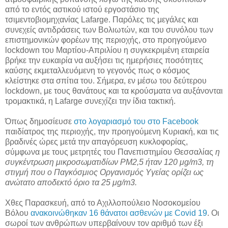
από το εντός αστικού ιστού εργοστάσιο της
τσιμεντοβιομηχανίας Lafarge. Παρόλες τις μεγάλες και
συνεχείς αντιδράσεις των Βολιωτών, και του συνόλου των
επιστημονικών φορέων της περιοχής, στο προηγούμενο
lockdown του Μαρτίου-Απριλίου η συγκεκριμένη εταιρεία
βρήκε την ευκαιρία να αυξήσει τις ημερήσιες ποσότητες
καύσης εκμεταλλευόμενη το γεγονός πως ο κόσμος
κλείστηκε στα σπίτια του. Σήμερα, εν μέσω του δεύτερου
lockdown, με τους θανάτους και τα κρούσματα να αυξάνονται
τρομακτικά, η Lafarge συνεχίζει την ίδια τακτική.
Όπως δημοσίευσε
στο λογαριασμό του στο Facebook
παιδίατρος της περιοχής, την προηγούμενη Κυριακή, και τις
βραδινές ώρες μετά την απαγόρευση κυκλοφορίας,
σύμφωνα με τους μετρητές του Πανεπιστημίου Θεσσαλίας
η
συγκέντρωση μικροσωματιδίων PM2,5 ήταν 120 μg/m3, τη
στιγμή που ο Παγκόσμιος Οργανισμός Υγείας ορίζει ως
ανώτατο αποδεκτό όριο τα 25 μg/m3.
Χθες Παρασκευή, από το Αχιλλοπούλειο Νοσοκομείου
Βόλου
ανακοινώθηκαν 16 θάνατοι ασθενών με Covid 19
. Οι
σωροί των ανθρώπων υπερβαίνουν τον αριθμό των έξι