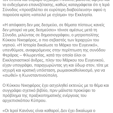
το ενδεχόμενο επανεξέτασης, καθώς καταγράφεται ότι η Ιερά
Σύνοδος «προσβλέπει σε ευρύτερη διαβούλευση» αφού η
παρούσα κρίση «απειλεί με σχίσμα» την Εκκλησία.
«Η απόφαση δεν μας δεσμεύει, σε θέματα πίστεως κανείς
δεν μπορεί να μας δεσμεύσει» τόνισε αμέσως μετά τη
Σύνοδο, μιλώντας σε δημοσιογράφου, ο μητροπολίτης
Κύκκου Νικηφόρος, ο πιο σεβαστός των Ιεραρχών του
νησιού. «Η Ιστορία δικαίωσε το Μάρκο τον Ευγενικό»,
υπενθύμισε, αναφερόμενος στην περίπτωση της συνόδου
Φεράρας – Φλωρεντίας, κατά την οποία όλοι οι
Εκκλησιαστικοί άνδρες, πλην του Μάρκου του Ευγενικού,
είχαν υπογράψει, παραχωρώντας γη και ύδωρ στον, τότε με
ισχυρή και κρατική υπόσταση, ρωμαιοκαθολικισμό, για να
«σωθεί» η Κωνσταντινούπολη.
Ο Κύκκου Νικηφόρος έχει ασχοληθεί εκτενώς με το θέμα και
συγγράψει σχετικό βιβλίο, πριν μάλιστα προκύψει το
πρόβλημα της πραξικοπηματικής ενέργειας του
αρχιεπισκόπου Κύπρου.
«Οι Ιεροί Κανόνες είναι καθαροί, Δεν έχει δικαίωμα ο