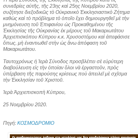
συνεδρίες αὐτῆς, τῆς 23ης καὶ 25ης Νοεμβρίου 2020,
συζήτησε διεξοδικῶς τὸ Οὐκρανικὸ Ἐκκλησιαστικὸ Ζήτημα
καθὼς καὶ τὸ πρόβλημα τὸ ὁποῖο ἔχει δημιουργηθεῖ μὲ τὴν
μνημόνευση τοῦ Ἐπιφανίου ὡς Προκαθημένου τῆς
Ἐκκλησίας τῆς Οὐκρανίας ἐκ μέρους τοῦ Μακαριωτάτου
Ἀρχιεπισκόπου Κύπρου κ.κ. Χρυσοστόμου καὶ ἀπεφάσισε
ὅπως, μὴ ἐναντιωθεῖ στὴν ὡς ἄνω ἀπόφαση τοῦ
Μακαριωτάτου.
Ταυτοχρόνως ἡ Ἱερὰ Σύνοδος προσβλέπει σὲ εὐρύτερη
διαβούλευση εἰς τὴν ὁποίαν ὅλοι νὰ ἐργαστοῦν, πρὸς
ὑπέρβαση τῆς παρούσης κρίσεως ποὺ ἀπειλεῖ μὲ σχῖσμα
τὴν Ἐκκλησίαν τοῦ Χριστοῦ.
Ἱερὰ Ἀρχιεπισκοπὴ Κύπρου,
25 Νοεμβρίου 2020.
Πηγή:
ΚΟΣΜΟΔΡΟΜΙΟ