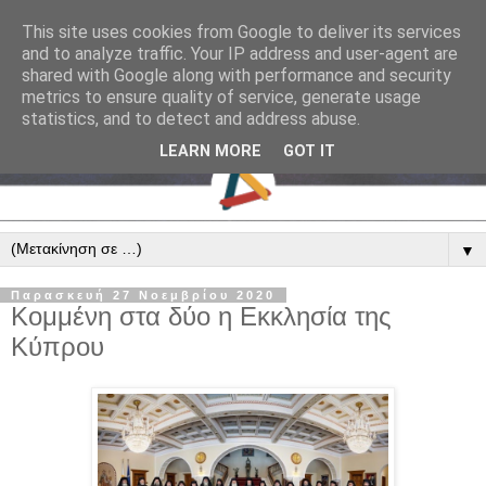
This site uses cookies from Google to deliver its services
and to analyze traffic. Your IP address and user-agent are
shared with Google along with performance and security
metrics to ensure quality of service, generate usage
statistics, and to detect and address abuse.
LEARN MORE
GOT IT
▼
Παρασκευή 27 Νοεμβρίου 2020
Κομμένη στα δύο η Εκκλησία της
Κύπρου