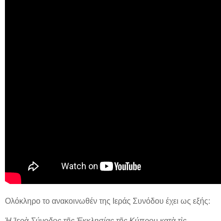
Ολόκληρο το ανακοινωθέν της Ιεράς Συνόδου έχει ως εξής:
Ἡ Ἱερὰ Σύνοδος τῆς Ἐκκλησίας τῆς Κύπρου κατὰ τὶς