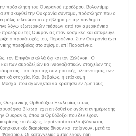
 την πρόσκληση του Ουκρανού προέδρου, Βολοντίμιρ
α επισκεφθεί την Ουκρανία σύντομα, πρόσκληση που ο
ι μόλις τελειώσει το πρόβλημα με την πανδημία.
γινε λόγω εξωτερικών πιέσεων από τον αμερικάνικο
ύ προέδρου της Ουκρανίας ήταν κοσμικές και απέφευγε
ριξε ο προκάτοχός του, Ποροσένκο. Στην Ουκρανία έχει
άνικης πρεσβείας στο σχίσμα, επί Ποροσένκο.
, τον Επιφάνιο αλλά όχι και τον Ζελένσκι. Ο
 και των ακροδεξιών και νεοναζιστικών στοιχείων της
σιάσματος – και άρα της συντριπτικής πλειονότητας των
τικά στοιχεία. Και, βεβαίως, η επίσκεψη
 Μόσχα, που αγωνίζεται να κρατήσει εν ζωή τους
της Ουκρανικής Ορθοδόξου Εκκλησίας στους
αρυσέφκα Βίκτωρ, έχει επιδοθεί σε αγώνα ενημέρωσης
ην Ουκρανία, όπου οι Ορθόδοξοι που δεν έχουν
κρίσεις και διώξεις. Ιεροί ναοί καταλαμβάνονται,
θρησκευτικές διακρίσεις δίνουν και παίρνουν, μετά το
 Φαναρίου. Οι καταγγελίες αυτές έχουν ήδη