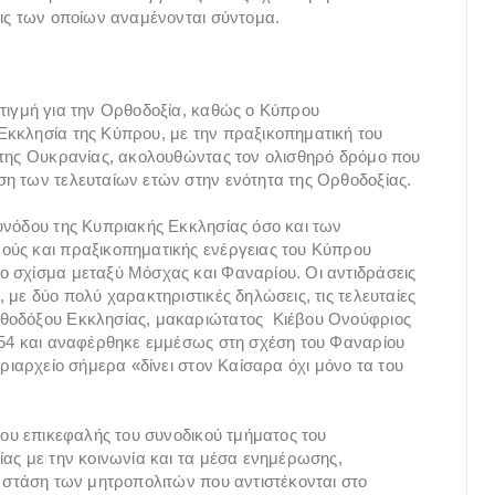
εις των οποίων αναμένονται σύντομα.
τιγμή για την Ορθοδοξία, καθώς ο Κύπρου
Εκκλησία της Κύπρου, με την πραξικοπηματική του
ο της Ουκρανίας, ακολουθώντας τον ολισθηρό δρόμο που
ση των τελευταίων ετών στην ενότητα της Ορθοδοξίας.
υνόδου της Κυπριακής Εκκλησίας όσο και των
ούς και πραξικοπηματικής ενέργειας του Κύπρου
ο σχίσμα μεταξύ Μόσχας και Φαναρίου. Οι αντιδράσεις
 με δύο πολύ χαρακτηριστικές δηλώσεις, τις τελευταίες
ρθοδόξου Εκκλησίας, μακαριώτατος Κιέβου Ονούφριος
1054 και αναφέρθηκε εμμέσως στη σχέση του Φαναρίου
τριαρχείο σήμερα «δίνει στον Καίσαρα όχι μόνο τα του
του επικεφαλής του συνοδικού τμήματος του
ίας με την κοινωνία και τα μέσα ενημέρωσης,
η στάση των μητροπολιτών που αντιστέκονται στο