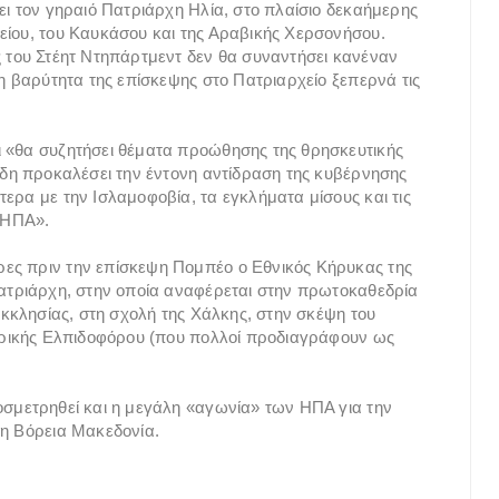
ει τον γηραιό Πατριάρχη Ηλία, στο πλαίσιο δεκαήμερης
είου, του Καυκάσου και της Αραβικής Χερσονήσου.
ς του Στέητ Ντηπάρτμεντ δεν θα συναντήσει κανέναν
 η βαρύτητα της επίσκεψης στο Πατριαρχείο ξεπερνά τις
ι «θα συζητήσει θέματα προώθησης της θρησκευτικής
 ήδη προκαλέσει την έντονη αντίδραση της κυβέρνησης
ερα με την Ισλαμοφοβία, τα εγκλήματα μίσους και τις
ν ΗΠΑ».
ες πριν την επίσκεψη Πομπέο ο Εθνικός Κήρυκας της
Πατριάρχη, στην οποία αναφέρεται στην πρωτοκαθεδρία
 Εκκλησίας, στη σχολή της Χάλκης, στην σκέψη του
μερικής Ελπιδοφόρου (που πολλοί προδιαγράφουν ως
οσμετρηθεί και η μεγάλη «αγωνία» των ΗΠΑ για την
τη Βόρεια Μακεδονία.