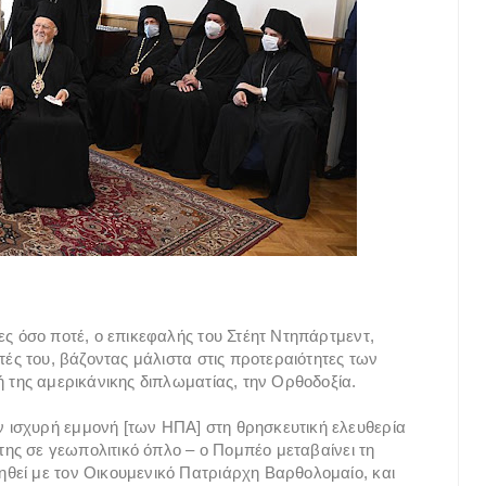
ες όσο ποτέ, ο επικεφαλής του Στέητ Ντηπάρτμεντ,
τές του, βάζοντας μάλιστα στις προτεραιότητες των
ή της αμερικάνικης διπλωματίας, την Ορθοδοξία.
 ισχυρή εμμονή [των ΗΠΑ] στη θρησκευτική ελευθερία
στης σε γεωπολιτικό όπλο – ο Πομπέο μεταβαίνει τη
θεί με τον Οικουμενικό Πατριάρχη Βαρθολομαίο, και