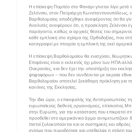
Η επίσκεψη Πομπέο στο Φανάρι γίνεται λίγο μετά
Ζελένσκι, στον Πατριάρχη Κωνσταντινουπόλεως, ν
Βαρθολομαίος αποδέχθηκε αναφέροντας ότι θα γίνε
Αναλυτές αναφέρουν ότι, η προσκληση Ζελένσκι έ
παράγοντα, καθώς οι αρχικές θέσεις του σημερινο
κάθε εμπλοκή στο σχίσμα της Ορθοδοξίας, που στή
καταγραφεί με στοιχεία η εμπλοκή της εκεί αμερικ
Η επίσκεψη Βαρθολομαίου θα ενισχύσει, θεωρητικώς
Επιφάνιος είναι ο εκλεκτός όχι μόνο των ΗΠΑ αλλά
Ουκρανίας, και δεν έχει την υποστήριξη του εκκλη
ψηφοφόρων – που δεν συνδέονται με ακραία εθνικισ
Βαρθολομαίου αποτελεί ξεκάθαρη πρόκληση για τη
κανόνες της Εκκλησίας.
Την ίδια ώρα, ο επικεφαλής της Αντιπροσωπείας 
ευρωπαϊκούς διεθνείς οργανισμούς, επίσκοπος Μπ
στην Ευρώπη, για την κατάσταση που επικρατεί στ
προσδεθεί στο αμερικάνικο άρμα αντιμετωπίζουν δια
πιστοί ξυλοκοπούνται και οι συστημικές και αθρόες 
σχίσμα που πυροδότησε και υπέθαλψε η στάση του