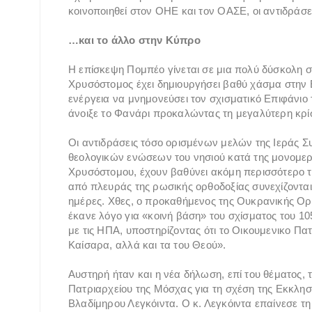
κοινοποιηθεί στον ΟΗΕ και τον ΟΑΣΕ, οι αντιδράσ
…και το άλλο στην Κύπρο
Η επίσκεψη Πομπέο γίνεται σε μια πολύ δύσκολη σ
Χρυσόστομος έχει δημιουργήσει βαθύ χάσμα στην 
ενέργεια να μνημονεύσει τον σχισματικό Επιφάνι
άνοιξε το Φανάρι προκαλώντας τη μεγαλύτερη κρί
Οι αντιδράσεις τόσο ορισμένων μελών της Ιεράς Σ
θεολογικών ενώσεων του νησιού κατά της μονομερ
Χρυσόστομου, έχουν βαθύνει ακόμη περισσότερο τ
από πλευράς της ρωσικής ορθοδοξίας συνεχίζονται,
ημέρες. Χθες, ο προκαθήμενος της Ουκρανικής Ο
έκανε λόγο για «κοινή βάση» του σχίσματος του 
με τις ΗΠΑ, υποστηρίζοντας ότι το Οικουμενικο Πα
Καίσαρα, αλλά και τα του Θεού».
Αυστηρή ήταν και η νέα δήλωση, επί του θέματος, 
Πατριαρχείου της Μόσχας για τη σχέση της Εκκλησ
Βλαδίμηρου Λεγκόιντα. Ο κ. Λεγκόιντα επαίνεσε τ