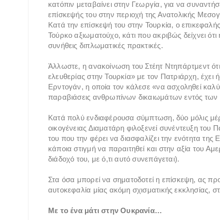
κατόπιν μεταβαίνει στην Γεωργία, για να συναντήσ
επίσκεψής του στην περιοχή της Ανατολικής Μεσογ
Κατά την επίσκεψή του στην Τουρκία, ο επικεφαλή
Τούρκο αξιωματούχο, κάτι που ακριβώς δείχνει ότι
συνήθεις διπλωματικές πρακτικές.
Άλλωστε, η ανακοίνωση του Στέητ Ντηπάρτμεντ ότ
ελευθερίας στην Τουρκία» με τον Πατριάρχη, έχει
Ερντογάν, η οποία τον κάλεσε «να ασχοληθεί καλύτ
παραβιάσεις ανθρωπίνων δικαιωμάτων εντός τω
Κατά πολύ ενδιαφέρουσα σύμπτωση, δύο μόλις μέρ
οικογένειας Διαματάρη φιλοξενεί συνέντευξη του 
του που την φέρει να διασφαλίζει την ενότητα της
κάποια στιγμή να παραιτηθεί και στην αξία του Α
διάδοχό του, με ό,τι αυτό συνεπάγεται).
Στα όσα μπορεί να σηματοδοτεί η επίσκεψη, ας πρ
αυτοκεφαλία μίας ακόμη σχισματικής εκκλησίας, σ
Με το ένα μάτι στην Ουκρανία…