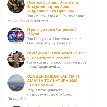
Πολιτικό Σύστημα Βαφτίζει τη
Φτωχοποίηση του Λαού
«Δημοσιονομικό Θρίαμβο»
Του Σπύρου Στάλια * Τον τελευταίο
καιρό, η κυβέρνηση —με ...
Η μάστιγα του ηλεκτρονικού
τζόγου
Του Γιώργου X. Παπασωτηρίου *
Όλα είναι στιγμή, γράφει η ...
Πεντάγωνο : Η νέα λογιστική των
αμερικανικών απωλειών
Για δεκαετίες, όποιος ήθελε να μάθει
πόσοι Αμερικανοί ...
ΟΣΑ ΔΕN ΕΙΠΩΘΗΚΑΝ ΓΙΑ ΤΗ
ΔΙΑΛΥΣΗ ΤΟΥ NATURA 2000
ΣΤΗΝ ΕΛΛΑΔΑ
Στην εικόνα φαίνονται
ανεμογεννήτριες στο Όρος
Παναχαϊκό ...