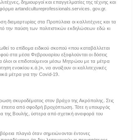
ιτέχνες, δημιουργοί και επαγγελματίες της τέχνης και
όρμα artandcultureprofessionals.services. gov.gr.
η διαμαρτυρίας στα Προπύλαια οι καλλιτέχνες και τα
από την παύση των πολιτιστικών εκδηλώσεων εδώ κι
ωθεί το επίδομα ειδικού σκοπού «που καταβάλλεται
φού στα μέσα Φεβρουαρίου εξοφλούνται οι δόσεις
α όλοι οι επιδοτούμενοι μέσω Μητρώου με τα μέτρα
ηση ενοικίου κ.ά.)», να ανοίξουν οι καλλιτεχνικές
ικά μέτρα για την Covid-19.
τρωση σκυροδέματος στον βράχο της Ακρόπολης. Στις
 έπειτα από σφοδρή βροχόπτωση. Τότε η υπουργός
μα της Βουλής, ύστερα από σχετική αναφορά του
 βόρεια πλαγιά όταν σημειώνονται έντονες
αραδέχτηκε ότι δεν λειτουργούν οι περισσότερες