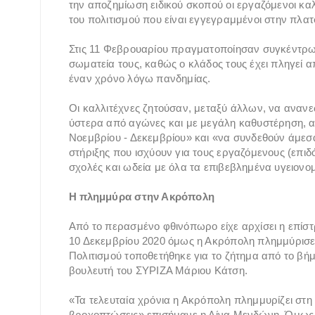
την αποζημίωση ειδικού σκοπού οι εργαζόμενοι καλλ
του πολιτισμού που είναι εγγεγραμμένοι στην πλατφ
Στις 11 Φεβρουαρίου πραγματοποίησαν συγκέντρωσ
σωματεία τους, καθώς ο κλάδος τους έχει πληγεί 
έναν χρόνο λόγω πανδημίας.
Οι καλλιτέχνες ζητούσαν, μεταξύ άλλων, να ανανε
ύστερα από αγώνες και με μεγάλη καθυστέρηση, α
Νοεμβρίου - Δεκεμβρίου» και «να συνδεθούν άμεσ
στήριξης που ισχύουν για τους εργαζόμενους (επιδότ
σχολές και ωδεία με όλα τα επιβεβλημένα υγειονομ
Η πλημμύρα στην Ακρόπολη
Από το περασμένο φθινόπωρο είχε αρχίσει η επίσ
10 Δεκεμβρίου 2020 όμως η Ακρόπολη πλημμύρισε
Πολιτισμού τοποθετήθηκε για το ζήτημα από το βή
βουλευτή του ΣΥΡΙΖΑ Μάριου Κάτση.
«Τα τελευταία χρόνια η Ακρόπολη πλημμυρίζει στη
βροχοπτώσεις» επισήμανε η Λίνα Μενδώνη. Όμως π