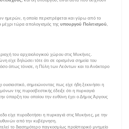
ίων ημερών, η οποία περιστρέφεται και γύρω από το
 ο μέχρι τώρα απολογισμός της
υπουργού Πολιτισμού
,
ριοχή του αρχαιολογικού χώρου στις Μυκήνες.
η είχε δηλώσει τότε ότι σε ορισμένα σημεία του
στόσο όπως τόνισε, η Πύλη των Λεόντων και το Ανάκτορο
ι ουσιαστικό, σημειώνοντας πως είχε ήδη ξεκινήσει η
όνων της πυροσβεστικής έδειξε ότι η πυρκαγιά
ην ύπαρξη του οποίου την ευθύνη έχει ο Δήμος Άργους
πεδο είχε πυροδοτήσει η πυρκαγιά στις Μυκήνες, με την
 ευθυνών από την κυβέρνηση.
τελεί το διασημότερο παγκοσμίως προϊστορικό μνημείο