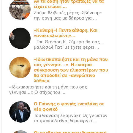
Αν τα δάση ήταν τράπεζες θα τα
είχατε σώσει ...
Ζούμε θλιβερές μέρες. Σβήνουμε
την οργή μας με δάκρυα για ...
«Καθαρή»! Πεντακάθαρη. Και
«ανακυκλωμένη»…
Του Θανάση Κ. Σήμερα θα σας…
μαλώσω! Γιατί με έχετε φέρει ...
«Ιδιωτικοποιήστε και τη μάνα που
σας γέννησε…»- Η εναέρια
σύγκρουση των ελικοπτέρων που
θα αποδοθεί σε «ανθρώπινο
λάθος»
«Ιδιωτικοποιήστε και τη μάνα που σας
γέννησε…» Ο στίχος του ...
Ο Γιάννης ο φονιάς ενεπλάκη σε
νέο φονικό
Του Θανάση Σκαμνάκη Ως γνωστόν
το τραγούδι είναι δημιουργία ...
Οι εφεδρείες του πρωθυπουργού