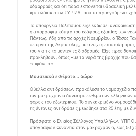
υδρορροές και ότι τώρα εκπονείται υδραυλική μελέτ
«μπαλάκι» στον ΣΥΡΙΖΑ, που τα προηγούμενα χρόν
Το υπουργείο Πολιτισμού είχε εκδώσει ανακοίνωση 
η απορροφητικότητα του εδάφους εξαιτίας των ν
Πάντως, ήδη από τις αρχές Νοεμβρίου, ο Τάσος Ταν
σε έργα της Ακρόπολης, με ανοιχτή επιστολή προς 
του για τις τσιμεντένιες διαδρομές. Είχε προειδοπ
προκληθούν, όπως «με τα νερά της βροχής που θα
επιφάνεια».
Μουσειακά εκθέματα... δώρο
Θύελλα αντιδράσεων προκάλεσε το νομοσχέδιο που
τον μακροχρόνιο δανεισμό εκθεμάτων ελληνικών αρ
φορείς του εξωτερικού. Το συγκεκριμένο νομοσχέδ
τις έντονες αντιδράσεις μειώθηκε στα 25 έτη, με 
Πρόσφατα ο Ενιαίος Σύλλογος Υπαλλήλων ΥΠΠΟ Ατ
υπογραφών «ενάντια στον μακροχρόνιο, έως 50 χρ