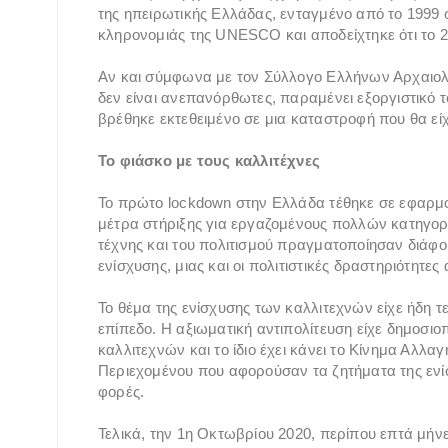
της ηπειρωτικής Ελλάδας, ενταγμένο από το 1999 
κληρονομιάς της UNESCO και αποδείχτηκε ότι το 2
Αν και σύμφωνα με τον Σύλλογο Ελλήνων Αρχαιολ
δεν είναι ανεπανόρθωτες, παραμένει εξοργιστικό τ
βρέθηκε εκτεθειμένο σε μια καταστροφή που θα ε
Το φιάσκο με τους καλλιτέχνες
Το πρώτο lockdown στην Ελλάδα τέθηκε σε εφαρμογ
μέτρα στήριξης για εργαζομένους πολλών κατηγορι
τέχνης και του πολιτισμού πραγματοποίησαν διάφο
ενίσχυσης, μιας και οι πολιτιστικές δραστηριότητε
Το θέμα της ενίσχυσης των καλλιτεχνών είχε ήδη τε
επίπεδο. Η αξιωματική αντιπολίτευση είχε δημοσιοπ
καλλιτεχνών και το ίδιο έχει κάνει το Κίνημα Αλλ
Περιεχομένου που αφορούσαν τα ζητήματα της ενί
φορές.
Τελικά, την 1η Οκτωβρίου 2020, περίπου επτά μήνε