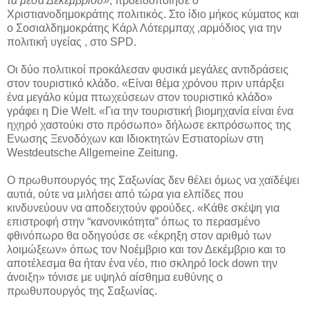
τα μέσα Δεκεμβρίου»
, προειδοποίησε ο
Χριστιανοδημοκράτης πολιτικός. Στο ίδιο μήκος κύματος και
ο Σοσιαλδημοκράτης Κάρλ Λότερμπαχ ,αρμόδιος για την
πολιτική υγείας , στο SPD.
Οι δύο πολιτικοί προκάλεσαν φυσικά μεγάλες αντιδράσεις
στον τουριστικό κλάδο. «Είναι θέμα χρόνου πριν υπάρξει
ένα μεγάλο κύμα πτωχεύσεων στον τουριστικό κλάδο»
γράφει η Die Welt. «Για την τουριστική βιομηχανία είναι ένα
ηχηρό χαστούκι στο πρόσωπο» δήλωσε εκπρόσωπος της
Ενωσης Ξενοδόχων και Ιδιοκτητών Εστιατορίων στη
Westdeutsche Allgemeine Zeitung.
O πρωθυπουργός της Σαξωνίας δεν θέλει όμως να χαϊδέψει
αυτιά, ούτε να μιλήσει από τώρα για ελπίδες που
κινδυνεύουν να αποδειχτούν φρούδες. «Κάθε σκέψη για
επιστροφή στην “κανονικότητα” όπως το περασμένο
φθινόπωρο θα οδηγούσε σε «έκρηξη στον αριθμό των
λοιμώξεων» όπως τον Νοέμβριο και τον Δεκέμβριο και το
αποτέλεσμα θα ήταν ένα νέο, πιο σκληρό lock down την
άνοιξη» τόνισε με υψηλό αίσθημα ευθύνης ο
πρωθυπουργός της Σαξωνίας.