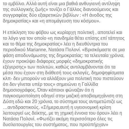
το εμβόλιο. Αλλά αυτή είναι μια βαθιά ανθυγιεινή αντίληψη
της συλλογικής ζωής» τονίζει ο Γάλλος διανοούμενος και
συγγραφέας δύο εξαιρετικών βιβλίων : «Η άνοδος της
δημοκρατίας» και «η απομάγευση του κόσμου».
Η επίκληση του φόβου ως κυρίαρχη πολιτική , αποτελεί και
το λόγο για τον οποίο «η πανδημία θέτει επίσης επί τάπητος
και το θέμα της δημοκρατίας» λέει η διευθύντρια του
περιοδικού Marianne, Νατάσα Πολονί. «Βρισκόμαστε σε μια
φάση αποδυνάμωσης της δημοκρατίας: τα τελευταία χρόνια,
έχουν προκύψει διάφορες μορφές «δημοκρατικής
εξέγερσης» των πολιτών, καθώς αντιλαμβάνονται ότι τα
μέσα που έχουν στη διάθεσή τους-εκλογές, δημοψηφίσματα
κλπ- δεν μπορούν να αλλάξουν μια πολιτική που πιστεύουν
ότι δεν γίνεται υπέρ τους» σημειώνει η Γαλλίδα
δημοσιογράφος. Όταν κάποιοι φώναζαν ότι η
παγκοσμιοποίηση οδηγεί στην μαζική αποβιομηχάνιση στη
Δύση εδώ και 20 χρόνια, το σύστημα τους αντιμετώπιζε ως
…αντιδραστικούς. «Σήμερα,αυτή η υγειονομική κρίση
λειτουργεί ως δείκτης, με τη χημική έννοια του όρου» λέει η
Νατάσα Πολονί. «Φωτίζει ακόμη περισσότερο όλες τις
δυσλειτουργίες του συστήματος, που προϋπήρχαν»