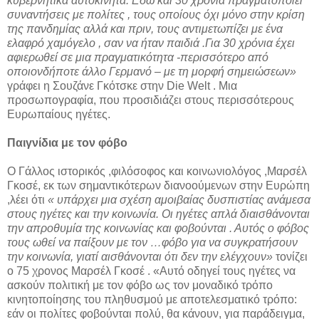
κυβερνητικά αυτοκίνητα. Εδώ και 30 χρόνια πραγματοποιεί
συναντήσεις με πολίτες , τους οποίους όχι μόνο στην κρίση
της πανδημίας αλλά και πριν, τους αντιμετωπίζει με ένα
ελαφρό χαμόγελο , σαν να ήταν παιδιά .Για 30 χρόνια έχει
αφιερωθεί σε μια πραγματικότητα -περισσότερο από
οποιονδήποτε άλλο Γερμανό – με τη μορφή σημειώσεων»
γράφει η Σουζάνε Γκότσκε στην Die Welt . Μια
προσωπογραφία, που προσιδιάζει στους περισσότερους
Ευρωπαίους ηγέτες.
Παιγνίδια με τον φόβο
Ο Γάλλος ιστορικός ,φιλόσοφος και κοινωνιολόγος ,Μαρσέλ
Γκοσέ, εκ των σημαντικότερων διανοούμενων στην Ευρώπη
,λέει ότι
« υπάρχει μια σχέση αμοιβαίας δυσπιστίας ανάμεσα
στους ηγέτες και την κοινωνία. Οι ηγέτες απλά διαισθάνονται
την απροθυμία της κοινωνίας και φοβούνται . Αυτός ο φόβος
τους ωθεί να παίξουν με τον …φόβο για να συγκρατήσουν
την κοινωνία, γιατί αισθάνονται ότι δεν την ελέγχουν»
τονίζει
ο 75 χρονος Μαρσέλ Γκοσέ . «Αυτό οδηγεί τους ηγέτες να
ασκούν πολιτική με τον φόβο ως τον μοναδικό τρόπο
κινητοποίησης του πληθυσμού με αποτελεσματικό τρόπο:
εάν οι πολίτες φοβούνται πολύ, θα κάνουν, για παράδειγμα,