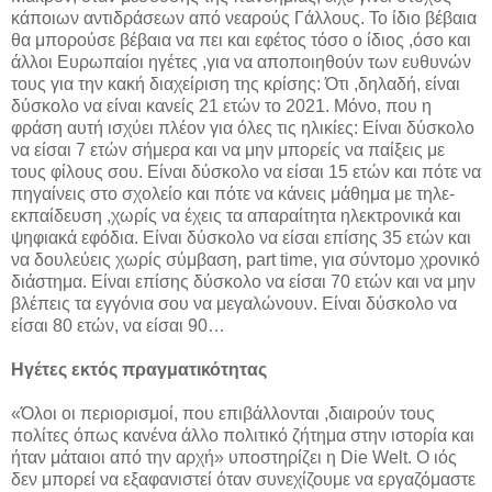
κάποιων αντιδράσεων από νεαρούς Γάλλους. Το ίδιο βέβαια
θα μπορούσε βέβαια να πει και εφέτος τόσο ο ίδιος ,όσο και
άλλοι Ευρωπαίοι ηγέτες ,για να αποποιηθούν των ευθυνών
τους για την κακή διαχείριση της κρίσης: Ότι ,δηλαδή, είναι
δύσκολο να είναι κανείς 21 ετών το 2021. Μόνο, που η
φράση αυτή ισχύει πλέον για όλες τις ηλικίες: Είναι δύσκολο
να είσαι 7 ετών σήμερα και να μην μπορείς να παίξεις με
τους φίλους σου. Είναι δύσκολο να είσαι 15 ετών και πότε να
πηγαίνεις στο σχολείο και πότε να κάνεις μάθημα με τηλε-
εκπαίδευση ,χωρίς να έχεις τα απαραίτητα ηλεκτρονικά και
ψηφιακά εφόδια. Είναι δύσκολο να είσαι επίσης 35 ετών και
να δουλεύεις χωρίς σύμβαση, part time, για σύντομο χρονικό
διάστημα. Είναι επίσης δύσκολο να είσαι 70 ετών και να μην
βλέπεις τα εγγόνια σου να μεγαλώνουν. Είναι δύσκολο να
είσαι 80 ετών, να είσαι 90…
Ηγέτες εκτός πραγματικότητας
«Όλοι οι περιορισμοί, που επιβάλλονται ,διαιρούν τους
πολίτες όπως κανένα άλλο πολιτικό ζήτημα στην ιστορία και
ήταν μάταιοι από την αρχή» υποστηρίζει η Die Welt. Ο ιός
δεν μπορεί να εξαφανιστεί όταν συνεχίζουμε να εργαζόμαστε