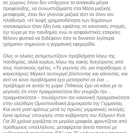
σε χώρους όπου δεν υπάρχουν τα αναγκαία μέτρα
προφύλαξης, να συνωστιζόμαστε στα Μέσα μαζικής
μεταφοράς, όταν δεν γίνονται μαζικά τέστ σε όλον τον
πληθυσμό. «Η λειψή χρηματοδότηση των δημόσιων
νοσοκομείων ήταν ήδη ένας εφιάλτης σε κανονικές στιγμές,
όχι τώρα με την πανδημία, ενώ οι ασφαλιστικές εταιρείες
θέλουν φυσικά να ξοδέψουν όσο το δυνατόν λιγότερα
χρήματα» σημειώνει η γερμανική εφημερίδα.
Ολες οι ηλικίες αντιμετωπίζουν προβλήματα λόγω της
πανδημίας, αλλά κυρίως λόγω της κακής διαχείρισης από
τους πολιτικούς ηγέτες.
«Το γεγονός ότι, για παράδειγμα, η
καγκελάριος Μέρκελ λειτουργεί βλέποντας και κάνοντας, και
αντί να λύνει προβλήματα έχει μετατραπεί σε ένα …
πρόβλημα σε αυτήν τη χώρα .Πιθανώς έχει να κάνει με το
γεγονός ότι στην πραγματικότητα δεν γνωρίζει την…
πραγματικότητα – τουλάχιστον την κανονική πραγματικότητα
στην ελεύθερη Ομοσπονδιακή Δημοκρατία της Γερμανίας.
Και αυτό γιατί αμέσως μετά τις πρώτες γερμανικές εκλογές,
έγινε αμέσως υπουργός στην κυβέρνηση του Χέλμουτ Κολ.
Για 30 χρόνια εργάζεται σε μεγάλα γραφεία, φροντίζεται από
πρόθυμους υπαλλήλους, μεταφέρεται άνετα παντού με