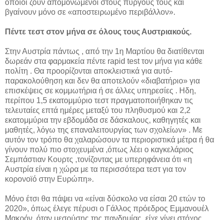
οποίοι ζουν απομονωμένοι στους πύργους τους και
βγαίνουν μόνο σε «αποστειρωμένο περιβάλλον».
Πέντε τεστ στον μήνα σε όλους τους Αυστριακούς.
Στην Αυστρία πάντως , από την 1η Μαρτίου θα διατίθενται
δωρεάν στα φαρμακεία πέντε rapid test τον μήνα για κάθε
πολίτη . Θα προορίζονται αποκλειστικά για αυτό-
παρακολούθηση και δεν θα αποτελούν «διαβατήριο» για
επισκέψεις σε κομμωτήρια ή σε άλλες υπηρεσίες . Ηδη,
περίπου 1,5 εκατομμύριο τεστ πραγματοποιήθηκαν τις
τελευταίες επτά ημέρες μεταξύ του πληθυσμού και 2,2
εκατομμύρια την εβδομάδα σε δάσκαλους, καθηγητές και
μαθητές, λόγω της επαναλειτουργίας των σχολείων» . Με
αυτόν τον τρόπο θα χαλαρώσουν τα περιοριστικά μέτρα ή θα
γίνουν πολύ πιο στοχευμένα ,όπως λέει ο καγκελάριος
Σεμπάστιαν Κουρτς ,τονίζοντας με υπερηφάνεια ότι «η
Αυστρία είναι η χώρα με τα περισσότερα τεστ για τον
κορονοϊό στην Ευρώπη».
Μόνο έτσι θα πάψει να «είναι δύσκολο να είσαι 20 ετών το
2020», όπως έλεγε πέρυσι ο Γάλλος πρόεδρος Εμμανουέλ
Μακρόν, όταν μεσούσης της πανδημίας, είχε γίνει στόχος