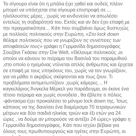
Το σίγουρο είναι ότι η μπάλα έχει χαθεί και ουδείς πλέον
μπορεί να υπόσχεται στα σίγουρα επιστροφή σε …
ηλιόλουστες μέρες , χωρίς να κινδυνεύει να απωλέσει
εντελώς τη σοβαρότητά του. Εκτός και αν δεν έχει επαφή με
την πραγματικότητα… Κάτι που συμβαίνει όμως δυστυχώς
με πολλούς πολιτικούς στην Ευρώπη.
«Στο lock down
θέλαμε πολιτικούς που να γνωρίζουν τις συνέπειες των
αποφάσεών τους»
γράφει η Γερμανίδα δημοσιογράφος
Σουζάνε Γκάσκε στην Die Welt. «Θέλουμε πολιτικούς ,οι
οποίοι να κάνουν το πείραμα του Βασιλιά του παραμυθιού
,στο οποίο ο ηγεμόνας ντύνεται απλός άνθρωπος και έρχεται
σε επαφή με τους υπηκόους του, χωρίς να τον γνωρίζουν,
για να μάθει τι ακριβώς σκέφτονται και πως ζουν. Τι
προβλήματα αντιμετωπίζουν ,χωρίς κάμερες… Η
καγκελάριος Άνγκελα Μέρκελ για παράδειγμα, αν έκανε ένα
τέτοιο πείραμα και χωρίς συνοδεία , θα έβλεπε τι πόλεις
-φάντασμα έχει προκαλέσει το μόνιμο lock down της. Ίσως
κάποιος να της δανείσει ένα διαμέρισμα 70 τετραγωνικών
μέτρων και δύο παιδιά ηλικίας τριών και έξι ετών για 24
ώρες , να δούμε αν μπορούσε να αντέξει 24 ώρες» γράφει η
Γερμανίδα δημοσιογράφος. Κάτι που ισχύει βέβαια για
όλους τους πρωθυπουργούς και ηγέτες στην Ευρώπη, οι