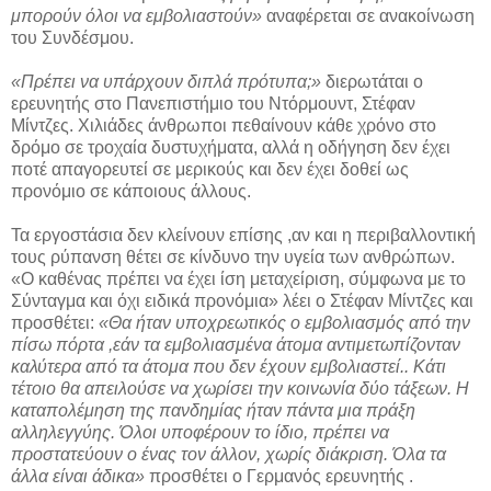
μπορούν όλοι να εμβολιαστούν»
αναφέρεται σε ανακοίνωση
του Συνδέσμου.
«Πρέπει να υπάρχουν διπλά πρότυπα;»
διερωτάται ο
ερευνητής στο Πανεπιστήμιο του Ντόρμουντ, Στέφαν
Μίντζες. Χιλιάδες άνθρωποι πεθαίνουν κάθε χρόνο στο
δρόμο σε τροχαία δυστυχήματα, αλλά η οδήγηση δεν έχει
ποτέ απαγορευτεί σε μερικούς και δεν έχει δοθεί ως
προνόμιο σε κάποιους άλλους.
Τα εργοστάσια δεν κλείνουν επίσης ,αν και η περιβαλλοντική
τους ρύπανση θέτει σε κίνδυνο την υγεία των ανθρώπων.
«Ο καθένας πρέπει να έχει ίση μεταχείριση, σύμφωνα με το
Σύνταγμα και όχι ειδικά προνόμια» λέει ο Στέφαν Μίντζες και
προσθέτει:
«Θα ήταν υποχρεωτικός ο εμβολιασμός από την
πίσω πόρτα ,εάν τα εμβολιασμένα άτομα αντιμετωπίζονταν
καλύτερα από τα άτομα που δεν έχουν εμβολιαστεί.. Κάτι
τέτοιο θα απειλούσε να χωρίσει την κοινωνία δύο τάξεων. Η
καταπολέμηση της πανδημίας ήταν πάντα μια πράξη
αλληλεγγύης. Όλοι υποφέρουν το ίδιο, πρέπει να
προστατεύουν ο ένας τον άλλον, χωρίς διάκριση. Όλα τα
άλλα είναι άδικα»
προσθέτει ο Γερμανός ερευνητής .