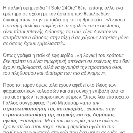
Η ιταλική εφημερίδα “il Sole 24Ore” θέτει επίσης άλλο ένα
ερώτημα σε σχέση με την άσκηση των θεμελιωδών
δικαιωμάτων, στην εκπαίδευση και τη θρησκεία :
«Αν και η
επιστήμη δηλώνει σαφώς ότι τα σχολεία και οι εκκλησίες
είναι τόποι πιθανής διάδοσης του ιού, είναι δυνατόν να
επιτρέπεται η είσοδος στην τάξη ή σε χώρους λατρείας μόνο
σε όσους έχουν εμβολιαστεί;»
Όπως γράφει η ιταλική εφημερίδα ,
«η λογική του κράτους
δεν πρέπει να είναι τιμωρητική απέναντι σε εκείνους που δεν
έχουν εμβολιαστεί, αλλά να εγγυηθεί την προστασία όλου
του πληθυσμού και ιδιαίτερα των πιο αδύναμων».
Προς το παρόν όμως ,όλα έχουν αφεθεί στο έλεος των
φαρμακευτικών κολοσσών και στη συνεχή επιβολή όλο και
πιο αυστηρών περιοριστικών μέτρων. Όπως λέει εύστοχα ,ο
Γάλλος συγγραφέας Ρενό Μπουσάρ
«από την
στρατιωτικοποίηση της αστυνομίας
, φτάσαμε στην
σ
τρατιωτικοποίηση της ιατρικής και της δημόσιας
υγείας. Ξυπνήστε.
Μετά την οικονομία ,που οι ανίκανοι
έχουν στείλει στον τοίχο ,είναι η δημόσια υγεία-το πιο
πολύτιμο περιουσιακό στοιχείο που έχει μείνει σε εμάς- να