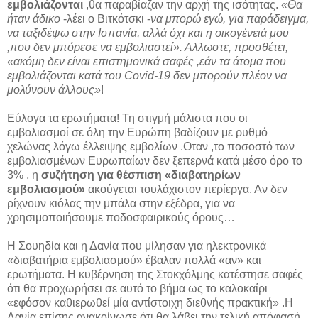
εμβολιάζονται
,θα παραβίαζαν την αρχή της ισότητας.
«Θα
ήταν άδικο
-λέει ο Βιτκότσκι -
να μπορώ εγώ, για παράδειγμα,
να ταξιδέψω στην Ισπανία, αλλά όχι και η οικογένειά μου
,που δεν μπόρεσε να εμβολιαστεί». Αλλωστε, προσθέτει,
«ακόμη δεν είναι επιστημονικά σαφές ,εάν τα άτομα που
εμβολιάζονται κατά του Covid-19 δεν μπορούν πλέον να
μολύνουν άλλους»
!
Εύλογα τα ερωτήματα! Τη στιγμή μάλιστα που οι
εμβολιασμοί σε όλη την Ευρώπη βαδίζουν με ρυθμό
χελώνας λόγω έλλειψης εμβολίων .Οταν ,το ποσοστό των
εμβολιασμένων Ευρωπαίων δεν ξεπερνά κατά μέσο όρο το
3% , η
συζήτηση για θέσπιση «διαβατηρίων
εμβολιασμού»
ακούγεται τουλάχιστον περίεργα. Αν δεν
ρίχνουν κιόλας την μπάλα στην εξέδρα, για να
χρησιμοποιήσουμε ποδοσφαιρικούς όρους…
Η Σουηδία και η Δανία που μίλησαν για ηλεκτρονικά
«διαβατήρια εμβολιασμού» έβαλαν πολλά «αν» και
ερωτήματα. Η κυβέρνηση της Στοκχόλμης κατέστησε σαφές
ότι θα προχωρήσει σε αυτό το βήμα ως το καλοκαίρι
«εφόσον καθιερωθεί μία αντίστοιχη διεθνής πρακτική» .Η
Δανία επίσης ανακοίνωσε ότι θα λάβει την τελική απόφασή