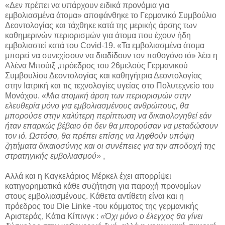
«Δεν πρέπει να υπάρχουν ειδικά προνόμια για
εμβολιασμένα άτομα» αποφάνθηκε το Γερμανικό Συμβούλιο
Δεοντολογίας και τάχθηκε κατά της μερικής άρσης των
καθημερινών περιορισμών για άτομα που έχουν ήδη
εμβολιαστεί κατά του Covid-19. «Τα εμβολιασμένα άτομα
μπορεί να συνεχίσουν να διαδίδουν τον παθογόνο ιό» λέει η
Αλένα Μπούιξ ,πρόεδρος του 26μελούς Γερμανικού
Συμβουλίου Δεοντολογίας και καθηγήτρια Δεοντολογίας
στην Ιατρική και τις τεχνολογίες υγείας στο Πολυτεχνείο του
Μονάχου.
«Μια ατομική άρση των περιορισμών στην
ελευθερία μόνο για εμβολιασμένους ανθρώπους, θα
μπορούσε στην καλύτερη περίπτωση να δικαιολογηθεί εάν
ήταν επαρκώς βέβαιο ότι δεν θα μπορούσαν να μεταδώσουν
τον ιό. Ωστόσο, θα πρέπει επίσης να ληφθούν υπόψη
ζητήματα δικαιοσύνης και οι συνέπειες για την αποδοχή της
στρατηγικής εμβολιασμού»
,
Αλλά και η Καγκελάριος Μέρκελ έχει απορρίψει
κατηγορηματικά κάθε συζήτηση για παροχή προνομίων
στους εμβολιασμένους. Κάθετα αντίθετη είναι και η
πρόεδρος του Die Linke -του κόμματος της γερμανικής
Αριστεράς, Κάτια Κίπινγκ :
«Όχι μόνο ο έλεγχος θα γίνει