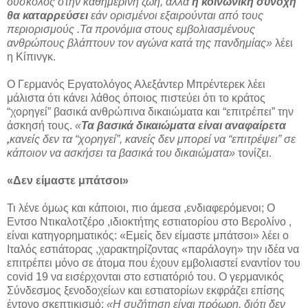
δύσκολος στην καθημερινή ζωή, αλλά
η κοινωνική συνοχή
θα καταρρεύσει
εάν ορισμένοι εξαιρούνται από τους
περιορισμούς .Τα προνόμια στους εμβολιασμένους
ανθρώπους βλάπτουν τον αγώνα κατά της πανδημίας»
λέει
η Κίπινγκ.
Ο Γερμανός Εργατολόγος Αλεξάντερ Μπρέντερεκ λέει
μάλιστα ότι κάνει λάθος όποιος πιστεύει ότι το κράτος
“χορηγεί” βασικά ανθρώπινα δικαιώματα και “επιτρέπει” την
άσκησή τους.
«
Τα βασικά δικαιώματα είναι αναφαίρετα
,
κανείς δεν τα “χορηγεί”, κανείς δεν μπορεί να “επιτρέψει” σε
κάποιον να ασκήσει τα βασικά του δικαιώματα»
τονίζει.
«Δεν είμαστε μπάτσοι»
Τι λένε όμως και κάποιοι, πιο άμεσα ,ενδιαφερόμενοι; Ο
Εντσο Ντικαλοτζέρο ,ιδιοκτήτης εστιατορίου στο Βερολίνο ,
είναι κατηγορηματικός: «Εμείς δεν είμαστε μπάτσοι» λέει ο
Ιταλός εστιάτορας ,χαρακτηρίζοντας «παράλογη» την ιδέα να
επιτρέπει μόνο σε άτομα που έχουν εμβολιαστεί εναντίον του
covid 19 να εισέρχονται στο εστιατόριό του. Ο γερμανικός
Σύνδεσμος ξενοδοχείων και εστιατορίων εκφράζει επίσης
έντονο σκεπτικισμό:
«Η συζήτηση είναι πρόωρη, διότι δεν