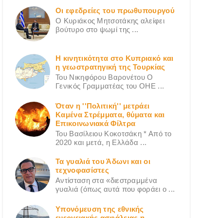
Οι εφεδρείες του πρωθυπουργού
Ο Κυριάκος Μητσοτάκης αλείφει
βούτυρο στο ψωμί της ...
Η κινητικότητα στο Κυπριακό και
η γεωστρατηγική της Τουρκίας
Του Νικηφόρου Βαρονέτου Ο
Γενικός Γραμματέας του ΟΗΕ ...
Όταν η ''Πολιτική'' μετράει
Καμένα Στρέμματα, θύματα και
Επικοινωνιακά Φίλτρα
Του Βασίλειου Κοκοτσάκη * Από το
2020 και μετά, η Ελλάδα ...
Τα γυαλιά του Άδωνι και οι
τεχνοφασίστες
Αντίσταση στα «διεστραμμένα
γυαλιά (όπως αυτά που φοράει ο ...
Υπονόμευση της εθνικής
ενεργειακής ασφάλειας η