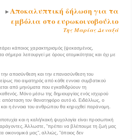
Αποκαλυπτική δήλωση για τα
►
εμβόλια στο ευρωκοινοβούλιο
Της Μαρίας Δεναξά
α πάρει κάποιος χαρακτηρισμός (ψεκασμένος,
 σήμερα λειτουργεί με όρους ατομικότητας και όχι με
χο την αποσύνθεση και την επανασύνθεση του
πείρως πιο αιματηρός από κάθε εννοια συμβατικού
ζεται από μηνύματα που εγκαθιδρύουν τη
 καθενός. Μόνο μέσω της δημιουργίας ενός ισχυρού
 απόσταση τον θανατηφόρο αυτό ιό. Ειδάλλως, ο
 και η έννοια του ανθρώπου θα κηρυχθεί παράνομη.
α/αποτυχία και η καλή/κακή ψυχολογία είναι προσωπική
παράγοντες. Άλλωστε, "πρέπει να βλέπουμε τη ζωή μας
α οικονομικά μας", αλλιώς, "όποιος δεν