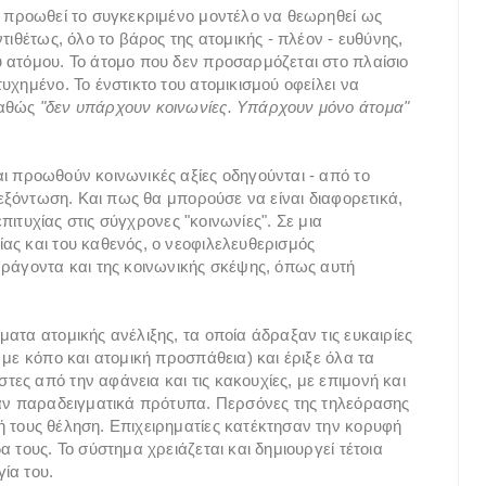
υ προωθεί το συγκεκριμένο μοντέλο να θεωρηθεί ως
τιθέτως, όλο το βάρος της ατομικής - πλέον - ευθύνης,
 ατόμου. Το άτομο που δεν προσαρμόζεται στο πλαίσιο
υχημένο. Το ένστικτο του ατομικισμού οφείλει να
καθώς
"δεν υπάρχουν κοινωνίες. Υπάρχουν μόνο άτομα"
ι προωθούν κοινωνικές αξίες οδηγούνται - από το
 εξόντωση. Και πως θα μπορούσε να είναι διαφορετικά,
επιτυχίας στις σύγχρονες "κοινωνίες". Σε μια
ας και του καθενός, ο νεοφιλελευθερισμός
αράγοντα και της κοινωνικής σκέψης, όπως αυτή
ατα ατομικής ανέλιξης, τα οποία άδραξαν τις ευκαιρίες
 με κόπο και ατομική προσπάθεια) και έριξε όλα τα
ες από την αφάνεια και τις κακουχίες, με επιμονή και
ναν παραδειγματικά πρότυπα. Περσόνες της τηλεόρασης
 τους θέληση. Επιχειρηματίες κατέκτησαν την κορυφή
 τους. Το σύστημα χρειάζεται και δημιουργεί τέτοια
γία του.