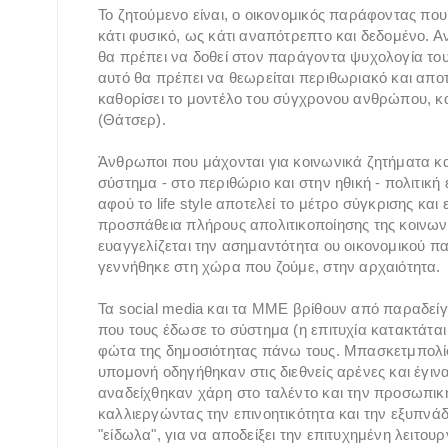
Το ζητούμενο είναι, ο οικονομικός παράφοντας πο
κάτι φυσικό, ως κάτι αναπότρεπτο και δεδομένο. Αν
θα πρέπει να δοθεί στον παράγοντα ψυχολογία του
αυτό θα πρέπει να θεωρείται περιθωριακό και αποτ
καθορίσει το μοντέλο του σύγχρονου ανθρώπου, 
(Θάτσερ).
Άνθρωποι που μάχονται για κοινωνικά ζητήματα κα
σύστημα - στο περιθώριο και στην ηθική - πολιτική
αφού το life style αποτελεί το μέτρο σύγκρισης και 
προσπάθεια πλήρους απολιτικοποίησης της κοινωνί
ευαγγελίζεται την ασημαντότητα ου οικονομικού π
γεννήθηκε στη χώρα που ζούμε, στην αρχαιότητα.
Τα social media και τα ΜΜΕ βρίθουν από παραδείγμ
που τους έδωσε το σύστημα (η επιτυχία κατακτάται
φώτα της δημοσιότητας πάνω τους. Μπασκετμπολίστ
υπομονή οδηγήθηκαν στις διεθνείς αρένες και έγι
αναδείχθηκαν χάρη στο ταλέντο και την προσωπική
καλλιεργώντας την επινοητικότητα και την εξυπνάδα
"είδωλα", για να αποδείξει την επιτυχημένη λειτουρ