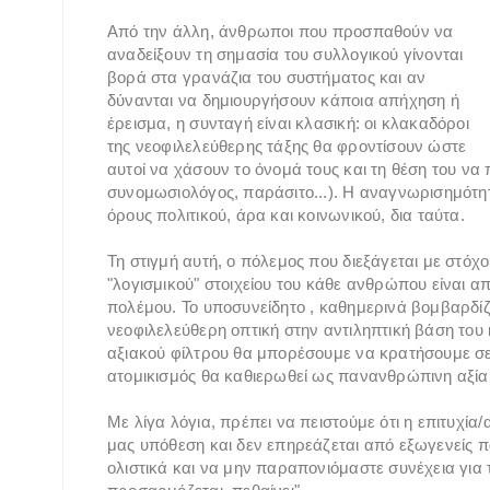
Από την άλλη, άνθρωποι που προσπαθούν να
αναδείξουν τη σημασία του συλλογικού γίνονται
βορά στα γρανάζια του συστήματος και αν
δύνανται να δημιουργήσουν κάποια απήχηση ή
έρεισμα, η συνταγή είναι κλασική: οι κλακαδόροι
της νεοφιλελεύθερης τάξης θα φροντίσουν ώστε
αυτοί να χάσουν το όνομά τους και τη θέση του ν
συνομωσιολόγος, παράσιτο...). Η αναγνωρισημότητα
όρους πολιτικού, άρα και κοινωνικού, δια ταύτα.
Τη στιγμή αυτή, ο πόλεμος που διεξάγεται με στό
"λογισμικού" στοιχείου του κάθε ανθρώπου είναι α
πολέμου. Το υποσυνείδητο , καθημερινά βομβαρδί
νεοφιλελεύθερη οπτική στην αντιληπτική βάση του
αξιακού φίλτρου θα μπορέσουμε να κρατήσουμε σε
ατομικισμός θα καθιερωθεί ως πανανθρώπινη αξία
Με λίγα λόγια, πρέπει να πειστούμε ότι η επιτυχί
μας υπόθεση και δεν επηρεάζεται από εξωγενείς 
ολιστικά και να μην παραπονιόμαστε συνέχεια για τ