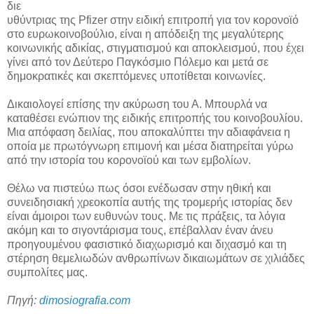
διε
υθύντριας της Pfizer στην ειδική επιτροπή για τον κορονοϊό
στο ευρωκοινοβούλιο, είναι η απόδειξη της μεγαλύτερης
κοινωνικής αδικίας, στιγματισμού και αποκλεισμού, που έχει
γίνει από τον Δεύτερο Παγκόσμιο Πόλεμο και μετά σε
δημοκρατικές και σκεπτόμενες υποτίθεται κοινωνίες.
Δικαιολογεί επίσης την ακύρωση του Α. Μπουρλά να
καταθέσει ενώπιον της ειδικής επιτροπής του κοινοβουλίου.
Μια απόφαση δειλίας, που αποκαλύπτει την αδιαφάνεια η
οποία με πρωτόγνωρη επιμονή και μέσα διατηρείται γύρω
από την ιστορία του κορονοϊού και των εμβολίων.
Θέλω να πιστεύω πως όσοι ενέδωσαν στην ηθική και
συνειδησιακή χρεοκοπία αυτής της τρομερής ιστορίας δεν
είναι άμοιροι των ευθυνών τους. Με τις πράξεις, τα λόγια
ακόμη και το σιγοντάρισμα τους, επέβαλλαν έναν άνευ
προηγουμένου φασιστικό διαχωρισμό και διχασμό και τη
στέρηση θεμελιωδών ανθρωπίνων δικαιωμάτων σε χιλιάδες
συμπολίτες μας.
Πηγή:
dimosiografia.com