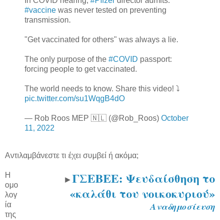
In COVID hearing,
#Pfizer
director admits:
#vaccine
was never tested on preventing
transmission.
"Get vaccinated for others" was always a lie.
The only purpose of the
#COVID
passport:
forcing people to get vaccinated.
The world needs to know. Share this video! ⤵️
pic.twitter.com/su1WqgB4dO
— Rob Roos MEP 🇳🇱 (@Rob_Roos)
October
11, 2022
Αντιλαμβάνεστε τι έχει συμβεί ή ακόμα;
ΓΣΕΒΕΕ: Ψευδαίσθηση το
Η
►
ομο
«καλάθι του νοικοκυριού»
λογ
ία
Αναδημοσίευση
της