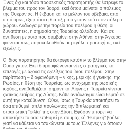
Ένας όχι και τόσο προσεκτικός παρατηρητής θα έστρεφε το
βλέμμα του προς τον βορρά, εκεί όπου μαίνεται ο πόλεμος
της Ουκρανίας. Η έκβαση και το μέλλον του αβέβαια, από
αυτά όμως εξαρτάται η διάταξη του γειτονικού στον πόλεμο
χώρου. Ανάλογα με την πορεία του πολέμου η θέση, οι
δυνατότητες, η σημασία της Τουρκίας αλλάζουν. Και σε
αντίθεση με αυτό που συμβαίνει στην Αθήνα, στην Άγκυρα
φαίνεται πως παρακολουθούν με μεγάλη προσοχή τις εκεί
εξελίξεις.
Ο ίδιος παρατηρητής θα έστρεφε κατόπιν το βλέμμα του στην
Ουάσιγκτον. Εκεί διαμορφώνονται νέες στρατηγικές και
επιλογές με άξονα τις εξελίξεις του ίδιου πολέμου. Στην
περίπτωση
–
διαφαινόμενη
–
νίκης, μερικής ή γενικής, της
Ρωσίας, η θέση της Τουρκίας, ως ανάχωμα της ρωσικής
ισχύος, αναβαθμίζεται σημαντικά. Αίφνης η Τουρκία γίνεται
ζωτικός εταίρος της Δύσης. Κάθε αντάλλαγμα είναι θεμιτό σε
αυτή την κατεύθυνση. Όθεν, ίσως η Τουρκία αποκτήσει τα
όσα επιθυμεί, απλά πουλώντας την διπλωματική και
στρατιωτική “φιλία” της στην Δύση. Εφόσον μπορεί να
αποκτήσει τα όσα επιθυμεί με συμμαχική “θεσμική” βούλα,
γιατί να κάθεται να τσακώνεται με τους Έλληνες για όποιον