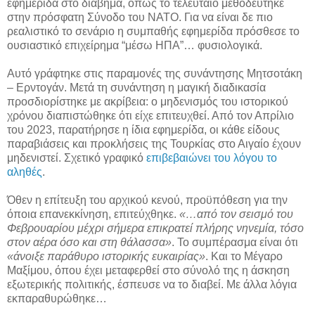
εφημερίδα στο διάβημα, όπως το τελευταίο μεθοδεύτηκε
στην πρόσφατη Σύνοδο του ΝΑΤΟ. Για να είναι δε πιο
ρεαλιστικό το σενάριο η συμπαθής εφημερίδα πρόσθεσε το
ουσιαστικό επιχείρημα “μέσω ΗΠΑ”… φυσιολογικά.
Αυτό γράφτηκε στις παραμονές της συνάντησης Μητσοτάκη
– Ερντογάν. Μετά τη συνάντηση η μαγική διαδικασία
προσδιορίστηκε με ακρίβεια: ο μηδενισμός του ιστορικού
χρόνου διαπιστώθηκε ότι είχε επιτευχθεί. Από τον Απρίλιο
του 2023, παρατήρησε η ίδια εφημερίδα, οι κάθε είδους
παραβιάσεις και προκλήσεις της Τουρκίας στο Αιγαίο έχουν
μηδενιστεί. Σχετικό γραφικό
επιβεβαιώνει του λόγου το
αληθές
.
Όθεν η επίτευξη του αρχικού κενού, προϋπόθεση για την
όποια επανεκκίνηση, επιτεύχθηκε.
«…από τον σεισμό του
Φεβρουαρίου μέχρι σήμερα επικρατεί πλήρης νηνεμία, τόσο
στον αέρα όσο και στη θάλασσα»
. Το συμπέρασμα είναι ότι
«άνοιξε παράθυρο ιστορικής ευκαιρίας»
. Και το Μέγαρο
Μαξίμου, όπου έχει μεταφερθεί στο σύνολό της η άσκηση
εξωτερικής πολιτικής, έσπευσε να το διαβεί. Με άλλα λόγια
εκπαραθυρώθηκε…