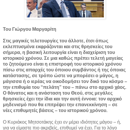
Του Γιώργου Μαργαρίτη
Στις μαγικές τελετουργίες του άλλοτε, έτσι όπως
εκλεπτυσμένα εκφράζονται και στις θρησκείες του
σήμερα, η βασική λειτουργία είναι η διαχείριση του
ιστορικού χρόνου. Σε μια καθώς πρέπει τελετή μαγείας
το ζητούμενο είναι η επιστροφή του ιστορικού χρόνου
πίσω στις απαρχές του όποιου συμβάντος ή της όποιας
κατάστασης, σε τρόπο ώστε να μπορέσει ο μάγος, η
μάγισσα ή ο ιερέας να οικοδομήσει τον δικό του κόσμο –
την επιθυμία του “πελάτη” του –
πάνω στο αρχικό χάος.
Ο θάνατος και η ανάσταση του Θεού, στις μεγάλες
θρησκείες έχει την ίδια και την αυτή έννοια: τον αρχικό
μηδενισμό που θα επιτρέψει την επανεκκίνηση –
σε
νέες επιθυμητές βάσεις –
του ιστορικού χρόνου.
Ο Κυριάκος Μητσοτάκης έχει εν μέρει ιδιότητες μάγου – ή,
για να είμαστε πιο ακριβείς, επιθυμεί να έχει. Για το λόγο