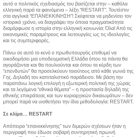
αυτό ο πολιτικός σχεδιασμός του βασίζεται στην – καθόλα
ελληνική παρά τα φαινόμενα – λέξη “RESTART”. Τουτέστιν
στα αγγλικά “ΕΠΑΝΕΚΚΙΝΗΣΗ”! Σκέφτεται να μηδενίσει τον
ιστορικό χρόνο, να διαγράψει την όποια πραγματικότητα
διαμόρφωσε η ιστορία στην ελληνική κοινωνία: Όλα! Από τις
οικονομικές παραμέτρους και λειτουργίες ως τις ιδεολογίες
και τις συμπεριφορές.
Πάνω σε αυτό το κενό ο πρωθυπουργός επιθυμεί να
οικοδομήσει μια υποδειγματική Ελλάδα όπου τα πάντα θα
αγοράζονται και θα πουλιούνται και όπου τα κέρδη των
“επενδυτών” θα προσελκύουν τοιούτους από κάθε γωνιά της
Γης. Δηλαδή τον καπιταλιστικό παράδεισο. Με βάση την
παραπάνω λογική επιλογή η εξωτερική πολιτική της χώρας
και τα λεγόμενα “εθνικά θέματα” – η προστασία δηλαδή της
εθνικής επικράτειας και των κυριαρχικών δικαιωμάτων – δεν
μπορεί παρά να υιοθετήσει την ίδια μεθοδολογία: RESTART.
Σε κλίμα… RESTART
Απόπειρα “επανεκκίνησης” των διμερών σχέσεων ήταν η
περιγραφή που έδωσε σοβαρή συντηρητική πρωινή