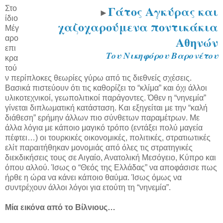
Γάτος Αγκύρας και
Στο
►
ίδιο
χαζοχαρούμενα ποντικάκια
Μέγ
Αθηνών
αρο
επι
Του Νικηφόρου Βαρονέτου
κρα
τού
ν περίπλοκες θεωρίες γύρω από τις διεθνείς σχέσεις.
Βασικά πιστεύουν ότι τις καθορίζει το “κλίμα” και όχι άλλοι
υλικοτεχνικοί, γεωπολιτικοί παράγοντες. Όθεν η “νηνεμία”
γίνεται διπλωματική κατάσταση. Και εξηγείται με την “καλή
διάθεση” ερήμην άλλων πιο σύνθετων παραμέτρων. Με
άλλα λόγια με κάποιο μαγικό τρόπο (εντάξει πολύ μαγεία
πέφτει…) οι τουρκικές οικονομικές, πολιτικές, στρατιωτικές
ελίτ παραιτήθηκαν μονομιάς από όλες τις στρατηγικές
διεκδικήσεις τους σε Αιγαίο, Ανατολική Μεσόγειο, Κύπρο και
όπου αλλού. Ίσως ο “Θεός της Ελλάδας” να αποφάσισε πως
ήρθε η ώρα να κάνει κάποιο θαύμα. Ίσως όμως να
συντρέχουν άλλοι λόγοι για ετούτη τη “νηνεμία”.
Μία εικόνα από το Βίλνιους…