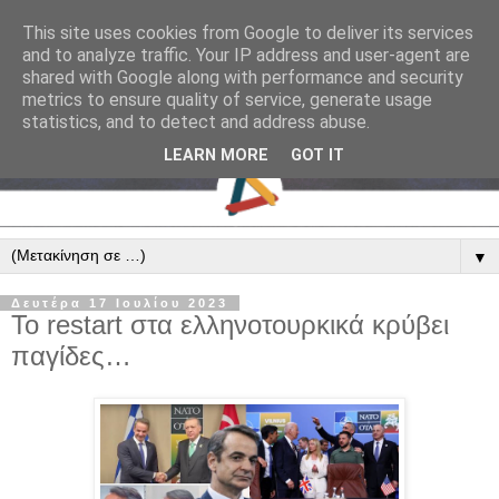
This site uses cookies from Google to deliver its services
and to analyze traffic. Your IP address and user-agent are
shared with Google along with performance and security
metrics to ensure quality of service, generate usage
statistics, and to detect and address abuse.
LEARN MORE
GOT IT
▼
Δευτέρα 17 Ιουλίου 2023
Το restart στα ελληνοτουρκικά κρύβει
παγίδες…