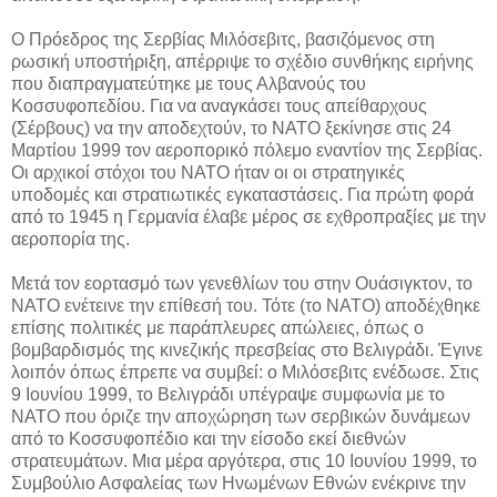
Ο Πρόεδρος της Σερβίας Μιλόσεβιτς, βασιζόμενος στη
ρωσική υποστήριξη, απέρριψε το σχέδιο συνθήκης ειρήνης
που διαπραγματεύτηκε με τους Αλβανούς του
Κοσσυφοπεδίου. Για να αναγκάσει τους απείθαρχους
(Σέρβους) να την αποδεχτούν, το ΝΑΤΟ ξεκίνησε στις 24
Μαρτίου 1999 τον αεροπορικό πόλεμο εναντίον της Σερβίας.
Οι αρχικοί στόχοι του ΝΑΤΟ ήταν οι οι στρατηγικές
υποδομές και στρατιωτικές εγκαταστάσεις. Για πρώτη φορά
από το 1945 η Γερμανία έλαβε μέρος σε εχθροπραξίες με την
αεροπορία της.
Μετά τον εορτασμό των γενεθλίων του στην Ουάσιγκτον, το
ΝΑΤΟ ενέτεινε την επίθεσή του. Τότε (το ΝΑΤΟ) αποδέχθηκε
επίσης πολιτικές με παράπλευρες απώλειες, όπως ο
βομβαρδισμός της κινεζικής πρεσβείας στο Βελιγράδι. Έγινε
λοιπόν όπως έπρεπε να συμβεί: ο Μιλόσεβιτς ενέδωσε. Στις
9 Ιουνίου 1999, το Βελιγράδι υπέγραψε συμφωνία με το
ΝΑΤΟ που όριζε την αποχώρηση των σερβικών δυνάμεων
από το Κοσσυφοπέδιο και την είσοδο εκεί διεθνών
στρατευμάτων. Μια μέρα αργότερα, στις 10 Ιουνίου 1999, το
Συμβούλιο Ασφαλείας των Ηνωμένων Εθνών ενέκρινε την