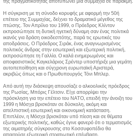
της πραγματικότητας αποτυπώνει μια συμμαχία σε παρακμή.
Η σύγκριση με τη σύνοδο κορυφής με αφορμή την 50ή
επέτειο της Συμμαχίας, δείχνει το δραματικό μέγεθος της
πτώσης. Τον Απρίλιο του 1999, ο Πρόεδρος Κλίντον
εκπροσώπησε τη δυτική ηγετική δύναμη σαν ένας πολιτικά
ικανός για δράση οικοδεσπότης, παρά τις ερωτικές του
αποδράσεις. Ο Πρόεδρος Σιράκ, ένας αναγνωρισμένος
πολιτικός άνδρας στην εσωτερική και εξωτερική πολιτική,
εκπροσώπησε τη Γαλλία. Ο καλά ενημερωμένος και
αποφασιστικός Καγκελάριος Σρέντερ υποστήριξε μια γεμάτη
αυτοπεποίθηση και σύγχρονη ευρωπαϊκή Αριστερά,
ακριβώς όπως και ο Πρωθυπουργός Τόνι Μπλερ.
Από αυτή την διάσκεψη απουσίαζε ο αλκοολικός πρόεδρος
της Ρωσίας, Μπόρις Γέλτσιν. Είχε απορρίψει την
πρόσκληση για την επέτειο του ΝΑΤΟ, επειδή την άνοιξη του
1999 η Μόσχα βρισκόταν σε δύσκολη, ακόμη και
απελπιστική εσωτερική και οικονομική κατάσταση.
Επιπλέον, η Μόσχα βρισκόταν υπό πίεση και σε θέματα
εξωτερικής πολιτικής, καθώς έγινε φανερό ότι ο τερματισμός
της αιματηρής σύγκρουσης στο Κοσσυφοπέδιο θα
απαιτούσε εξωτερική στρατιωτική επέμβαση.