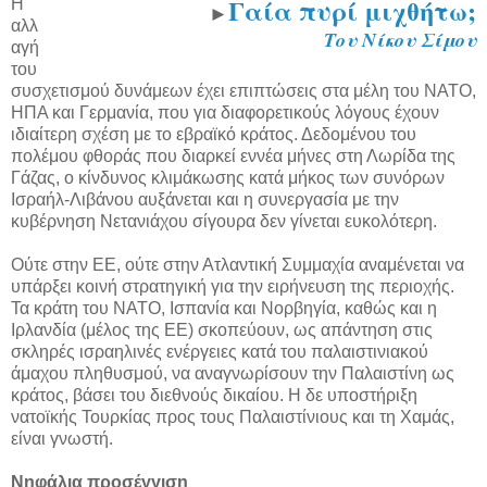
Γαία πυρί μιχθήτω;
Η
►
αλλ
Του Νίκου Σίμου
αγή
του
συσχετισμού δυνάμεων έχει επιπτώσεις στα μέλη του ΝΑΤΟ,
ΗΠΑ και Γερμανία, που για διαφορετικούς λόγους έχουν
ιδιαίτερη σχέση με το εβραϊκό κράτος. Δεδομένου του
πολέμου φθοράς που διαρκεί εννέα μήνες στη Λωρίδα της
Γάζας, ο κίνδυνος κλιμάκωσης κατά μήκος των συνόρων
Ισραήλ-Λιβάνου αυξάνεται και η συνεργασία με την
κυβέρνηση Νετανιάχου σίγουρα δεν γίνεται ευκολότερη.
Ούτε στην ΕΕ, ούτε στην Ατλαντική Συμμαχία αναμένεται να
υπάρξει κοινή στρατηγική για την ειρήνευση της περιοχής.
Τα κράτη του ΝΑΤΟ, Ισπανία και Νορβηγία, καθώς και η
Ιρλανδία (μέλος της ΕΕ) σκοπεύουν, ως απάντηση στις
σκληρές ισραηλινές ενέργειες κατά του παλαιστινιακού
άμαχου πληθυσμού, να αναγνωρίσουν την Παλαιστίνη ως
κράτος, βάσει του διεθνούς δικαίου. Η δε υποστήριξη
νατοϊκής Τουρκίας προς τους Παλαιστίνιους και τη Χαμάς,
είναι γνωστή.
Νηφάλια προσέγγιση