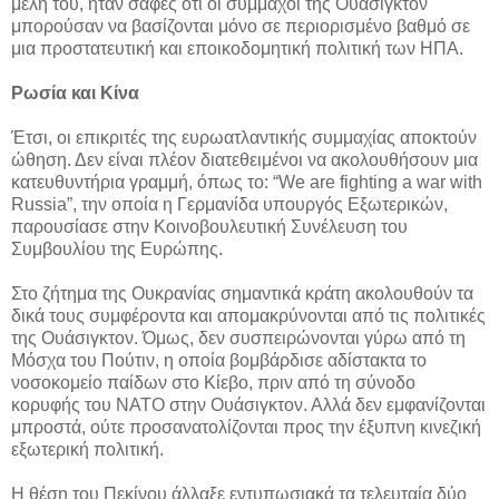
μέλη του, ήταν σαφές ότι οι σύμμαχοι της Ουάσιγκτον
μπορούσαν να βασίζονται μόνο σε περιορισμένο βαθμό σε
μια προστατευτική και εποικοδομητική πολιτική των ΗΠΑ.
Ρωσία και Κίνα
Έτσι, οι επικριτές της ευρωατλαντικής συμμαχίας αποκτούν
ώθηση. Δεν είναι πλέον διατεθειμένοι να ακολουθήσουν μια
κατευθυντήρια γραμμή, όπως το: “We are fighting a war with
Russia”, την οποία η Γερμανίδα υπουργός Εξωτερικών,
παρουσίασε στην Κοινοβουλευτική Συνέλευση του
Συμβουλίου της Ευρώπης.
Στο ζήτημα της Ουκρανίας σημαντικά κράτη ακολουθούν τα
δικά τους συμφέροντα και απομακρύνονται από τις πολιτικές
της Ουάσιγκτον. Όμως, δεν συσπειρώνονται γύρω από τη
Μόσχα του Πούτιν, η οποία βομβάρδισε αδίστακτα το
νοσοκομείο παίδων στο Κίεβο, πριν από τη σύνοδο
κορυφής του ΝΑΤΟ στην Ουάσιγκτον. Αλλά δεν εμφανίζονται
μπροστά, ούτε προσανατολίζονται προς την έξυπνη κινεζική
εξωτερική πολιτική.
Η θέση του Πεκίνου άλλαξε εντυπωσιακά τα τελευταία δύο