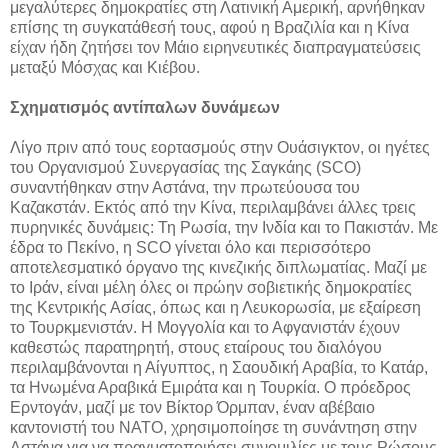
μεγαλύτερες δημοκρατίες στη Λατινική Αμερική, αρνήθηκαν
επίσης τη συγκατάθεσή τους, αφού η Βραζιλία και η Κίνα
είχαν ήδη ζητήσει τον Μάιο ειρηνευτικές διαπραγματεύσεις
μεταξύ Μόσχας και Κιέβου.
Σχηματισμός αντίπαλων δυνάμεων
Λίγο πριν από τους εορτασμούς στην Ουάσιγκτον, οι ηγέτες
του Οργανισμού Συνεργασίας της Σαγκάης (SCO)
συναντήθηκαν στην Αστάνα, την πρωτεύουσα του
Καζακστάν. Εκτός από την Κίνα, περιλαμβάνει άλλες τρεις
πυρηνικές δυνάμεις: Τη Ρωσία, την Ινδία και το Πακιστάν. Με
έδρα το Πεκίνο, η SCO γίνεται όλο και περισσότερο
αποτελεσματικό όργανο της κινεζικής διπλωματίας. Μαζί με
το Ιράν, είναι μέλη όλες οι πρώην σοβιετικής δημοκρατίες
της Κεντρικής Ασίας, όπως και η Λευκορωσία, με εξαίρεση
το Τουρκμενιστάν. Η Μογγολία και το Αφγανιστάν έχουν
καθεστώς παρατηρητή, στους εταίρους του διαλόγου
περιλαμβάνονται η Αίγυπτος, η Σαουδική Αραβία, το Κατάρ,
τα Ηνωμένα Αραβικά Εμιράτα και η Τουρκία. Ο πρόεδρος
Ερντογάν, μαζί με τον Βίκτορ Όρμπαν, έναν αβέβαιο
καντονιστή του ΝΑΤΟ, χρησιμοποίησε τη συνάντηση στην
Αστάνα για να πραγματοποιήσει συνομιλίες με τους Ρώσους