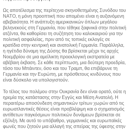
Ως αποτέλεσμα της περίτεχνα σκηνοθετημένης Συνόδου του
ΝΑΤΟ, η μόνη προοπτική που απομένει είναι η αυξανόμενη
αβεβαιότητα. Η ανάπτυξη αμερικανικών όπλων μεγάλου
βεληνεκούς στη Γερμανία, που τέθηκε ξαφνικά στην πολιτική
ατζέντα, θα καθορίσει τη συζήτηση του καλοκαιριού για την
πολιτική ασφαλείας, πριν από τις τοπικές εκλογές σε
κρατίδια στην κεντρική και ανατολική Γερμανία. Παράλληλα,
η ηγέτιδα δύναμη της Δύσης θα βρίσκεται μέχρι τις αρχές
Νοεμβρίου σε μια αμείλικτη προεκλογική εκστρατεία με
αβέβαιη έκβαση. Σε κάθε περίπτωση, μια δεύτερη προεδρία,
τόσο του Μπάιντεν, όσο και του Τραμπ, θα επιβάρυνε τη
Γερμανία και την Ευρώπη, με πρόσθετους κινδύνους που
είναι δύσκολο να υπολογιστούν.
Το τέλος του πολέμου στην Ουκρανία δεν είναι ορατό, ούτε η
ηρεμία της κατάστασης στην Εγγύς και Μέση Ανατολή. Η
περαιτέρω αποσύνδεση σημαντικών τρίτων χωρών από τις
ευρωατλαντικές θέσεις είναι προβλέψιμη και ο σχηματισμός
αντίθετων παγκόσμιων πολιτικών δυνάμεων βρίσκεται σε
εξέλιξη. Με αυτό το υπόβαθρο, γερμανικές και ευρωπαϊκές
φωνές που ζητούν μια αλλαγή της σπείρας της ύφεσης στην