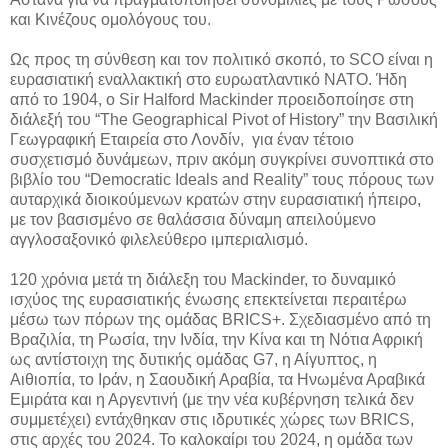
και Κινέζους ομολόγους του.
Ως προς τη σύνθεση και τον πολιτικό σκοπό, το SCO είναι η
ευρασιατική εναλλακτική στο ευρωατλαντικό ΝΑΤΟ. Ήδη
από το 1904, ο Sir Halford Mackinder προειδοποίησε στη
διάλεξή του “The Geographical Pivot of History” την Βασιλική
Γεωγραφική Εταιρεία στο Λονδίν, για έναν τέτοιο
συσχετισμό δυνάμεων, πριν ακόμη συγκρίνει συνοπτικά στο
βιβλίο του “Democratic Ideals and Reality” τους πόρους των
αυταρχικά διοικούμενων κρατών στην ευρασιατική ήπειρο,
με τον βασισμένο σε θαλάσσια δύναμη απειλούμενο
αγγλοσαξονικό φιλελεύθερο ιμπεριαλισμό.
120 χρόνια μετά τη διάλεξη του Mackinder, το δυναμικό
ισχύος της ευρασιατικής ένωσης επεκτείνεται περαιτέρω
μέσω των πόρων της ομάδας BRICS+. Σχεδιασμένο από τη
Βραζιλία, τη Ρωσία, την Ινδία, την Κίνα και τη Νότια Αφρική
ως αντίστοιχη της δυτικής ομάδας G7, η Αίγυπτος, η
Αιθιοπία, το Ιράν, η Σαουδική Αραβία, τα Ηνωμένα Αραβικά
Εμιράτα και η Αργεντινή (με την νέα κυβέρνηση τελικά δεν
συμμετέχει) εντάχθηκαν στις ιδρυτικές χώρες των BRICS,
στις αρχές του 2024. Το καλοκαίρι του 2024, η ομάδα των