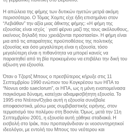
Η απώλεια της φήμης των δυτικών ηγετών μετρά ακόμη
περισσότερο. Ο Τόμας Χομπς είχε ήδη επισημάνει στον
“Λεβιάθαν” την αξία μιας άθικτης φήμης: «Η φήμη της
εξουσίας είναι ισχύς ˙ γιατί φέρνει μαζί της τους ακόλουθους,
εκείνους δηλαδή που χρειάζονται προστασία». Η φήμη είναι
μια από τις απαραίτητες προϋποθέσεις της πολιτικής
εξουσίας και όσο μεγαλύτερη είναι η εξουσία, τόσο
μεγαλύτερη είναι η πιθανότητα να μπορεί κανείς να
παραιτηθεί από τη βία προκειμένου να επιβάλει την δική του
αξίωση για εξουσία.
Όταν ο Τζορτζ Μπους ο πρεσβύτερος κήρυξε στις 11
Σεπτεμβρίου 1990 ενώπιον του Κογκρέσου των ΗΠΑ το
“Novus ordo saeclorum”, οι ΗΠΑ, ως η μόνη εναπομείνασα
παγκόσμια δύναμη, κατείχαν αδιαμφισβήτητη εξουσία. Το
1995 στο Ντέιτον/Οχάιο αυτή η εξουσία συνέβαλε
αποφασιστικά, μέσω μιας συμβιβαστικής ειρήνης, στον
τερματισμό του πολέμου στη Βοσνία. Όμως, μετά την 11η
Σεπτεμβρίου 2001, η εξουσία αυτή χάθηκε σταδιακά. Η
εισβολή στο Ιράκ, που προπαγάνδισαν οι νεοσυντηρητικοί
ιδεολόγοι, με εντολή του Μπους του νεότερου και