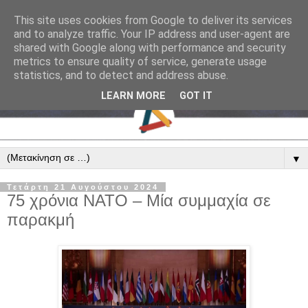
This site uses cookies from Google to deliver its services
and to analyze traffic. Your IP address and user-agent are
shared with Google along with performance and security
metrics to ensure quality of service, generate usage
statistics, and to detect and address abuse.
LEARN MORE
GOT IT
▼
Τετάρτη 21 Αυγούστου 2024
75 χρόνια ΝΑΤΟ – Μία συμμαχία σε
παρακμή