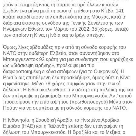
χρόνια, επηρεάζοντας τη συμπεριφορά άλλων κρατών.
Σχεδόν ένα μήνα μετά τη ρωσική επίθεση στο Κίεβο, 141
κράτη καταδίκασαν την επιθετικότητα της Μόσχας, κατά τη
διάρκεια έκτακτης συνόδου της Γενικής Συνέλευσης των
Ηνωμένων Εθνών, τον Μάρτιο του 2022. 35 χώρες, μεταξύ
των οποίων η Κίνα, η Ινδία και το Ιράν, απείχαν.
Όμως, λίγες εβδομάδες πριν από τη σύνοδο κορυφής του
ΝΑΤΟ στην ουδέτερη Ελβετία, όταν συναντήθηκαν στο
Μπουργκενστοκ 92 κράτη για μια συνάντηση που κηρύχθηκε
ως «διάσκεψη ειρήνης», προέκυψε μια πιο
διαφοροποιημένη εικόνα απόψεων (για το Ουκρανικό). Η
Ρωσία ως επιτιθέμενη δεν προσκλήθηκε, όμως ούτε η Κίνα
εμφανίστηκε. Μόνο 78 χώρες συμφώνησαν στην τελική
δήλωση. Η Ινδία ακολούθησε την αδέσμευτη πολιτική της και
δεν υπέγραψε τη Διακήρυξη του Μπουργκενστόκ, Αντ’ αυτού
προετοίμασε την επίσκεψη του (πρωθυπουργού) Μόντι στον
Πούτιν για να συμπέσει με τη σύνοδο κορυφής του ΝΑΤΟ.
Η Ινδονησία, η Σαουδική Αραβία, τα Ηνωμένα Αραβικά
Εμιράτα (ΗΑΕ) και η Ταϊλάνδη επίσης δεν υπέγραψαν τη
δήλωση του Μπουργκενστόκ. Η Βραζιλία και το Μεξικό, οι