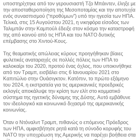
υποστηρίχτηκε από τον γερουσιαστή Τζο Μπάιντεν, έληξε με
την αποσταθεροποίηση της Μεσοποταμίας και την αποτυχία
ενός συνασπισμού (“προθύμων”) υπό την ηγεσία των ΗΠΑ.
Τελικά, στις 15 Αυγούστου 2021, η νικηφόρα είσοδος των
Ταλιμπάν στην Καμπούλ έδειξε στον κόσμο την καταστροφή
της από κοινού από τις ΗΠΑ και του ΝΑΤΟ δυτικής
επέμβασης στο Χιντού-Κους.
Της θεαματικής απώλειας κύρους προηγήθηκαν βίαιες
φυλετικές αναταραχές σε πολλές πόλεις των ΗΠΑ το
καλοκαίρι του 2020, προτού ένας όχλος, που υποκινήθηκε
από τον Τραμπ, εισβάλει στις 6 Ιανουαρίου 2021 στο
Καπιτώλιο στην Ουάσιγκτον. Κατόπιν, το πρώτο εξάμηνο
του 2024, η εκστρατεία για τις αμερικανικές προεδρικές
εκλογές αποκάλυψε την κρίση των ελίτ στο κομματικό
σύστημα της ηγετικής δύναμης της Δύσης. Αυτό εμβάθυνε
τον ιδεολογικό και κοινωνικό διχασμό της αμερικανικής
κοινωνίας.
Όταν ο Ντόναλντ Τραμπ, πιθανώς ο επόμενος Πρόεδρος
των ΗΠΑ, αμφισβήτησε ρητά κατά τη σύνοδο κορυφής του
ΝΑΤΟ την υποχρέωση της Αμερικής να παρέχει βοήθεια στα