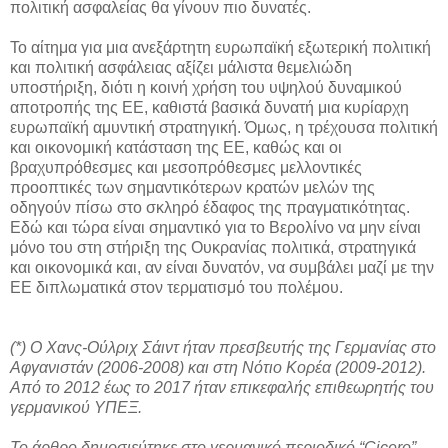
πολιτική ασφαλείας θα γίνουν πιο δυνατές.
Το αίτημα για μια ανεξάρτητη ευρωπαϊκή εξωτερική πολιτική
και πολιτική ασφάλειας αξίζει μάλιστα θεμελιώδη
υποστήριξη, διότι η κοινή χρήση του υψηλού δυναμικού
αποτροπής της ΕΕ, καθιστά βασικά δυνατή μια κυρίαρχη
ευρωπαϊκή αμυντική στρατηγική. Όμως, η τρέχουσα πολιτική
και οικονομική κατάσταση της ΕΕ, καθώς και οι
βραχυπρόθεσμες και μεσοπρόθεσμες μελλοντικές
προοπτικές των σημαντικότερων κρατών μελών της
οδηγούν πίσω στο σκληρό έδαφος της πραγματικότητας.
Εδώ και τώρα είναι σημαντικό για το Βερολίνο να μην είναι
μόνο του στη στήριξη της Ουκρανίας πολιτικά, στρατηγικά
και οικονομικά και, αν είναι δυνατόν, να συμβάλει μαζί με την
ΕΕ διπλωματικά στον τερματισμό του πολέμου.
(*) Ο Χανς-Ούλριχ Σάιντ ήταν πρεσβευτής της Γερμανίας στο
Αφγανιστάν (2006-2008) και στη Νότιο Κορέα (2009-2012).
Από το 2012 έως το 2017 ήταν επικεφαλής επιθεωρητής του
γερμανικού ΥΠΕΞ.
Το άρθρο δημοσιεύτηκε στο γερμανικό περιοδικό “Cicero”