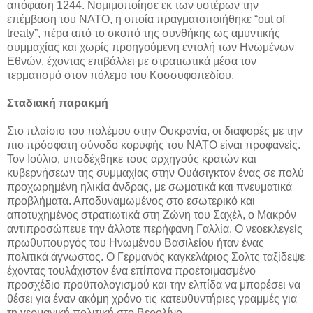
απόφαση 1244. Νομιμοποίησε εκ των υστέρων την
επέμβαση του ΝΑΤΟ, η οποία πραγματοποιήθηκε “out of
treaty”, πέρα από το σκοπό της συνθήκης ως αμυντικής
συμμαχίας και χωρίς προηγούμενη εντολή των Ηνωμένων
Εθνών, έχοντας επιβάλλει με στρατιωτικά μέσα τον
τερματισμό στον πόλεμο του Κοσσυφοπεδίου.
Σταδιακή παρακμή
Στο πλαίσιο του πολέμου στην Ουκρανία, οι διαφορές με την
πιο πρόσφατη σύνοδο κορυφής του ΝΑΤΟ είναι προφανείς.
Τον Ιούλιο, υποδέχθηκε τους αρχηγούς κρατών και
κυβερνήσεων της συμμαχίας στην Ουάσιγκτον ένας σε πολύ
προχωρημένη ηλικία άνδρας, με σωματικά και πνευματικά
προβλήματα. Αποδυναμωμένος στο εσωτερικό και
αποτυχημένος στρατιωτικά στη Ζώνη του Σαχέλ, ο Μακρόν
αντιπροσώπευε την άλλοτε περήφανη Γαλλία. Ο νεοεκλεγείς
πρωθυπουργός του Ηνωμένου Βασιλείου ήταν ένας
πολιτικά άγνωστος. Ο Γερμανός καγκελάριος Σολτς ταξίδεψε
έχοντας τουλάχιστον ένα επίπονα προετοιμασμένο
προσχέδιο προϋπολογισμού και την ελπίδα να μπορέσει να
θέσει για έναν ακόμη χρόνο τις κατευθυντήριες γραμμές για
τη γερμανική πολιτική στο Βερολίνο.