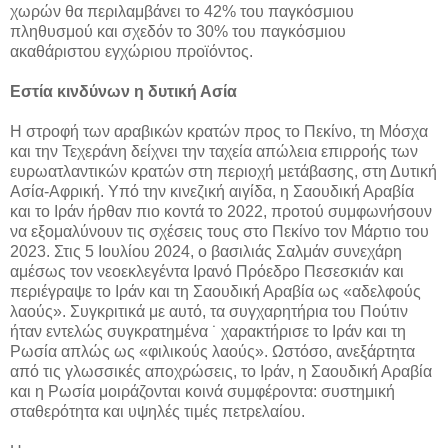
χωρών θα περιλαμβάνει το 42% του παγκόσμιου
πληθυσμού και σχεδόν το 30% του παγκόσμιου
ακαθάριστου εγχώριου προϊόντος.
Εστία κινδύνων η δυτική Ασία
Η στροφή των αραβικών κρατών προς το Πεκίνο, τη Μόσχα
και την Τεχεράνη δείχνει την ταχεία απώλεια επιρροής των
ευρωατλαντικών κρατών στη περιοχή μετάβασης, στη Δυτική
Ασία-Αφρική. Υπό την κινεζική αιγίδα, η Σαουδική Αραβία
και το Ιράν ήρθαν πιο κοντά το 2022, προτού συμφωνήσουν
να εξομαλύνουν τις σχέσεις τους στο Πεκίνο τον Μάρτιο του
2023. Στις 5 Ιουλίου 2024, ο βασιλιάς Σαλμάν συνεχάρη
αμέσως τον νεοεκλεγέντα Ιρανό Πρόεδρο Πεσεσκιάν και
περιέγραψε το Ιράν και τη Σαουδική Αραβία ως «αδελφούς
λαούς». Συγκριτικά με αυτό, τα συγχαρητήρια του Πούτιν
ήταν εντελώς συγκρατημένα ˙ χαρακτήρισε το Ιράν και τη
Ρωσία απλώς ως «φιλικούς λαούς». Ωστόσο, ανεξάρτητα
από τις γλωσσικές αποχρώσεις, το Ιράν, η Σαουδική Αραβία
και η Ρωσία μοιράζονται κοινά συμφέροντα: συστημική
σταθερότητα και υψηλές τιμές πετρελαίου.