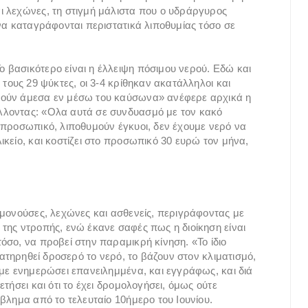
ι λεχώνες, τη στιγμή μάλιστα που ο υδράργυρος
να καταγράφονται περιστατικά λιποθυμίας τόσο σε
 βασικότερο είναι η έλλειψη πόσιμου νερού. Εδώ και
τους 29 ψύκτες, οι 3-4 κρίθηκαν ακατάλληλοι και
θούν άμεσα εν μέσω του καύσωνα» ανέφερε αρχικά η
λλοντας: «Ολα αυτά σε συνδυασμό με τον κακό
 προσωπικό, λιποθυμούν έγκυοι, δεν έχουμε νερό να
κείο, και κοστίζει στο προσωπικό 30 ευρώ τον μήνα,
υμονούσες, λεχώνες και ασθενείς, περιγράφοντας με
της ντροπής, ενώ έκανε σαφές πως η διοίκηση είναι
όσο, να προβεί στην παραμικρή κίνηση. «Το ίδιο
ιατηρηθεί δροσερό το νερό, το βάζουν στον κλιματισμό,
υμε ενημερώσει επανειλημμένα, και εγγράφως, και διά
τήσει και ότι το έχει δρομολογήσει, όμως ούτε
βλημα από το τελευταίο 10ήμερο του Ιουνίου.