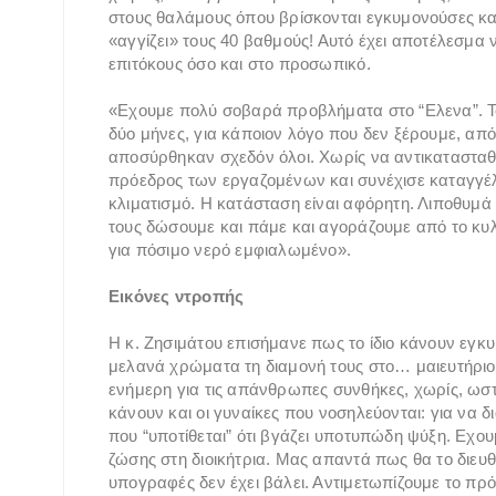
στους θαλάμους όπου βρίσκονται εγκυμονούσες κα
«αγγίζει» τους 40 βαθμούς! Αυτό έχει αποτέλεσμα 
επιτόκους όσο και στο προσωπικό.
«Εχουμε πολύ σοβαρά προβλήματα στο “Ελενα”. Το
δύο μήνες, για κάποιον λόγο που δεν ξέρουμε, από 
αποσύρθηκαν σχεδόν όλοι. Χωρίς να αντικαταστα
πρόεδρος των εργαζομένων και συνέχισε καταγγέ
κλιματισμό. Η κατάσταση είναι αφόρητη. Λιποθυμά
τους δώσουμε και πάμε και αγοράζουμε από το κυλι
για πόσιμο νερό εμφιαλωμένο».
Εικόνες ντροπής
Η κ. Ζησιμάτου επισήμανε πως το ίδιο κάνουν εγκ
μελανά χρώματα τη διαμονή τους στο… μαιευτήριο 
ενήμερη για τις απάνθρωπες συνθήκες, χωρίς, ωστ
κάνουν και οι γυναίκες που νοσηλεύονται: για να δ
που “υποτίθεται” ότι βγάζει υποτυπώδη ψύξη. Εχο
ζώσης στη διοικήτρια. Μας απαντά πως θα το διευθε
υπογραφές δεν έχει βάλει. Αντιμετωπίζουμε το πρό