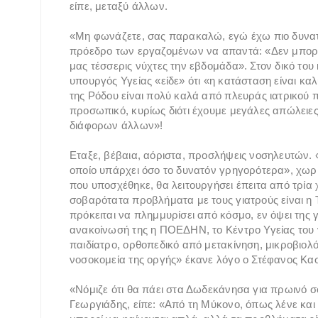
είπε, μεταξύ άλλων.
«Μη φωνάζετε, σας παρακαλώ, εγώ έχω πιο δυνατ
πρόεδρο των εργαζομένων να απαντά: «Δεν μπορ
μας τέσσερις νύχτες την εβδομάδα». Στον δικό το
υπουργός Υγείας «είδε» ότι «η κατάσταση είναι καλ
της Ρόδου είναι πολύ καλά από πλευράς ιατρικού 
προσωπικό, κυρίως διότι έχουμε μεγάλες απώλειε
διάφορων άλλων»!
Εταξε, βέβαια, αόριστα, προσλήψεις νοσηλευτών. «
οποίο υπάρχει όσο το δυνατόν γρηγορότερα», χωρίς 
που υποσχέθηκε, θα λειτουργήσει έπειτα από τρία 
σοβαρότατα προβλήματα με τους γιατρούς είναι η 
πρόκειται να πλημμυρίσει από κόσμο, εν όψει της
ανακοίνωσή της η ΠΟΕΔΗΝ, το Κέντρο Υγείας του ν
παιδίατρο, ορθοπεδικό από μετακίνηση, μικροβιολό
νοσοκομεία της οργής» έκανε λόγο ο Στέφανος Κασ
«Νόμιζε ότι θα πάει στα Δωδεκάνησα για πρωινό 
Γεωργιάδης, είπε: «Από τη Μύκονο, όπως λένε και 