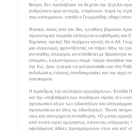
θέαμα, δεν προλάβαινε να δέχεται την ξέχειλη οργ
ανθρώπινο όριο αντοχής, επιμένουν, παρά τις τερά
που καταρρέουν, επειδή ο Γεωργιάδης οδηγεί στον
Φυσικά, εκτός από τον ίδιο, η ευθύνη βαραίνει π
προεκλογική περίοδο υπόσχεται αναβάθμιση του ΕΣ
δημόσιας υγείας! Θα περίμενε κανείς ότι ο Aδ. Γε
μια συγγνώμη, φροντίζοντας να πάρει πίσω τις εγκ
αντιπαθής υπουργός αντεπιτίθεται με θρασύτητα κα
επικρίνει, καλυπτόμενος ιταμά -πάγια συνήθεια του
την Κω, ήταν η σειρά να γελοιοποιηθεί και στη Ρό
εκδηλώσεις έντονης αποδοκιμασίας και την ιαχή «
νοσοκομείο.
Η πρόεδρος του συλλόγου εργαζομένων, Ελπίδα Π
και την υποβάθμιση των συνθηκών υγείας στο νοσηλε
προσωπικό όλων των ειδικοτήτων και υπογράμμισε
προσωπικού σε όλες τις ειδικότητες». Τόνισε ακόμ
τους και συνεχόμενη εκπαίδευση. «Ο μέσος εργαζό
από εννέα ώρες ημερησίως, κάνοντας υπερωρίες π
οφειλόμενες άδειες προηγούμενων ετών και κατ’ ε