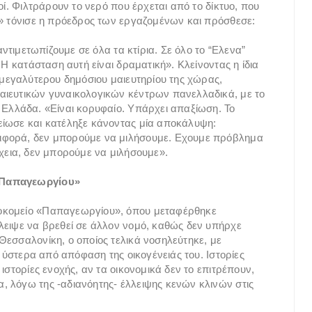
οί. Φιλτράρουν το νερό που έρχεται από το δίκτυο, που
ό» τόνισε η πρόεδρος των εργαζομένων και πρόσθεσε:
αντιμετωπίζουμε σε όλα τα κτίρια. Σε όλο το “Ελενα”
 Η κατάσταση αυτή είναι δραματική». Κλείνοντας η ίδια
 μεγαλύτερου δημόσιου μαιευτηρίου της χώρας,
αιευτικών γυναικολογικών κέντρων πανελλαδικά, με το
 Ελλάδα. «Είναι κορυφαίο. Υπάρχει απαξίωση. Το
είωσε και κατέληξε κάνοντας μία αποκάλυψη:
ιφορά, δεν μπορούμε να μιλήσουμε. Εχουμε πρόβλημα
έχεια, δεν μπορούμε να μιλήσουμε».
 «Παπαγεωργίου»
οκομείο «Παπαγεωργίου», όπου μεταφέρθηκε
λειψε να βρεθεί σε άλλον νομό, καθώς δεν υπήρχε
Θεσσαλονίκη, ο οποίος τελικά νοσηλεύτηκε, με
, ύστερα από απόφαση της οικογένειάς του. Ιστορίες
ιστορίες ενοχής, αν τα οικονομικά δεν το επιτρέπουν,
 λόγω της -αδιανόητης- έλλειψης κενών κλινών στις