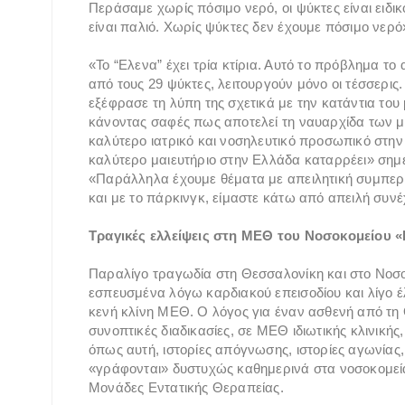
Περάσαμε χωρίς πόσιμο νερό, οι ψύκτες είναι ειδικ
είναι παλιό. Χωρίς ψύκτες δεν έχουμε πόσιμο νερ
«Το “Ελενα” έχει τρία κτίρια. Αυτό το πρόβλημα το 
από τους 29 ψύκτες, λειτουργούν μόνο οι τέσσερις.
εξέφρασε τη λύπη της σχετικά με την κατάντια του
κάνοντας σαφές πως αποτελεί τη ναυαρχίδα των μ
καλύτερο ιατρικό και νοσηλευτικό προσωπικό στην
καλύτερο μαιευτήριο στην Ελλάδα καταρρέει» σημ
«Παράλληλα έχουμε θέματα με απειλητική συμπερ
και με το πάρκινγκ, είμαστε κάτω από απειλή συν
Τραγικές ελλείψεις στη ΜΕΘ του Νοσοκομείου
Παραλίγο τραγωδία στη Θεσσαλονίκη και στο Νοσ
εσπευσμένα λόγω καρδιακού επεισοδίου και λίγο έ
κενή κλίνη ΜΕΘ. Ο λόγος για έναν ασθενή από τη 
συνοπτικές διαδικασίες, σε ΜΕΘ ιδιωτικής κλινικής
όπως αυτή, ιστορίες απόγνωσης, ιστορίες αγωνίας, 
«γράφονται» δυστυχώς καθημερινά στα νοσοκομεία,
Μονάδες Εντατικής Θεραπείας.