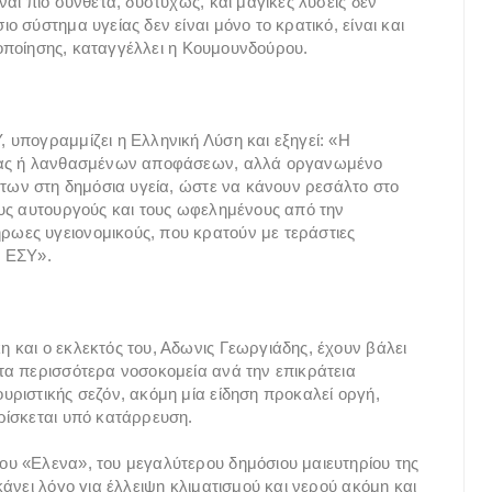
αι πιο σύνθετα, δυστυχώς, και μαγικές λύσεις δεν
 σύστημα υγείας δεν είναι μόνο το κρατικό, είναι και
ικοποίησης, καταγγέλλει η Κουμουνδούρου.
υπογραμμίζει η Ελληνική Λύση και εξηγεί: «Η
χίας ή λανθασμένων αποφάσεων, αλλά οργανωμένο
ντων στη δημόσια υγεία, ώστε να κάνουν ρεσάλτο στο
ους αυτουργούς και τους ωφελημένους από την
ωες υγειονομικούς, που κρατούν με τεράστιες
ο ΕΣΥ».
και ο εκλεκτός του, Αδωνις Γεωργιάδης, έχουν βάλει
τα περισσότερα νοσοκομεία ανά την επικράτεια
ριστικής σεζόν, ακόμη μία είδηση προκαλεί οργή,
ρίσκεται υπό κατάρρευση.
υ «Ελενα», του μεγαλύτερου δημόσιου μαιευτηρίου της
άνει λόγο για έλλειψη κλιματισμού και νερού ακόμη και