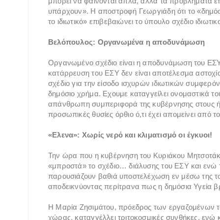
μπορεί να φαίνονται απλά, αλλά τα προβλήματα είν
υπάρχουν». Η αποστροφή Γεωργιάδη ότι το «δημόσιο
το ιδιωτικό» επιβεβαιώνει το ύπουλο σχέδιο ιδιωτ
Βελόπουλος: Οργανωμένα η αποδυνάμωση
Οργανωμένο σχέδιο είναι η αποδυνάμωση του ΕΣΥ, 
κατάρρευση του ΕΣΥ δεν είναι αποτέλεσμα αστο
σχέδιο για την είσοδο ισχυρών ιδιωτικών συμφερό
δημόσιο χρήμα. Eχουμε καταγγείλει ονομαστικά τ
απάνθρωπη συμπεριφορά της κυβέρνησης στους ήρ
προσωπικές θυσίες όρθιο ό,τι έχει απομείνει από τ
«Ελενα»: Χωρίς νερό και κλιματισμό οι έγκυοι!
Την ώρα που η κυβέρνηση του Κυριάκου Μητσοτάκη 
«μπροστά» το σχέδιο… διάλυσης του ΕΣΥ και ενώ 
παρουσιάζουν βαθιά υποστελέχωση εν μέσω της του
αποδεικνύοντας περίτρανα πως η δημόσια Υγεία β
Η Μαρία Ζησιμάτου, πρόεδρος των εργαζομένων το
χώρας, καταγγέλλει τριτοκοσμικές συνθήκες, ενώ κ