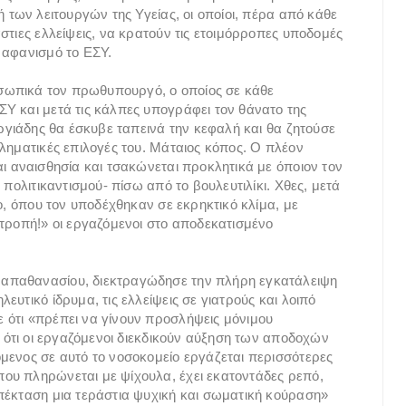
ή των λειτουργών της Υγείας, οι οποίοι, πέρα από κάθε
στιες ελλείψεις, να κρατούν τις ετοιμόρροπες υποδομές
 αφανισμό το ΕΣΥ.
ροσωπικά τον πρωθυπουργό, ο οποίος σε κάθε
Υ και μετά τις κάλπες υπογράφει τον θάνατο της
ωργιάδης θα έσκυβε ταπεινά την κεφαλή και θα ζητούσε
ληματικές επιλογές του. Μάταιος κόπος. Ο πλέον
ι αναισθησία και τσακώνεται προκλητικά με όποιον τον
 πολιτικαντισμού- πίσω από το βουλευτιλίκι. Χθες, μετά
δο, όπου τον υποδέχθηκαν σε εκρηκτικό κλίμα, με
ντροπή!» οι εργαζόμενοι στο αποδεκατισμένο
απαθανασίου, διεκτραγώδησε την πλήρη εγκατάλειψη
υτικό ίδρυμα, τις ελλείψεις σε γιατρούς και λοιπό
 ότι «πρέπει να γίνουν προσλήψεις μόνιμου
α ότι οι εργαζόμενοι διεκδικούν αύξηση των αποδοχών
μενος σε αυτό το νοσοκομείο εργάζεται περισσότερες
ου πληρώνεται με ψίχουλα, έχει εκατοντάδες ρεπό,
πέκταση μια τεράστια ψυχική και σωματική κούραση»