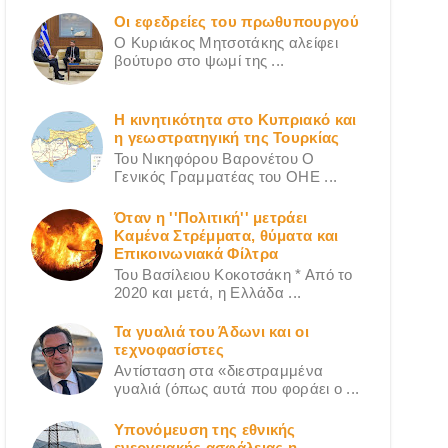
Οι εφεδρείες του πρωθυπουργού
Ο Κυριάκος Μητσοτάκης αλείφει
βούτυρο στο ψωμί της ...
Η κινητικότητα στο Κυπριακό και
η γεωστρατηγική της Τουρκίας
Του Νικηφόρου Βαρονέτου Ο
Γενικός Γραμματέας του ΟΗΕ ...
Όταν η ''Πολιτική'' μετράει
Καμένα Στρέμματα, θύματα και
Επικοινωνιακά Φίλτρα
Του Βασίλειου Κοκοτσάκη * Από το
2020 και μετά, η Ελλάδα ...
Τα γυαλιά του Άδωνι και οι
τεχνοφασίστες
Αντίσταση στα «διεστραμμένα
γυαλιά (όπως αυτά που φοράει ο ...
Υπονόμευση της εθνικής
ενεργειακής ασφάλειας η