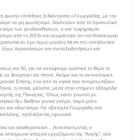
ή φωνή» επιτέθηκε ξεδιάντροπα ο Γεωργιάδης, με την
ούμε να μη φωνάζουμε, δουλεύουν από το προσωπικό
υ κόσμο των ψευδαισθήσεων, ο κατ’ ευφημισμόν
ύτερη από το 2019» και ισχυρίστηκε ότι «το Νοσοκομείο
προσωπικού, έχει όμως μεγάλη πίεση στο νοσηλευτικό
ς λόγω παραιτήσεων και συνταξιοδοτήσεων και
Ισως και 50, για να καλύψουμε οριστικά το θέμα το
να δεσμευτεί για τίποτε. Ακόμα και το ακτινολογικό,
χρόνια! Επίσης, ένα από τα νησιά που αντιμετωπίζουν
Τήνος, η οποία, μάλιστα, μέσα στην επόμενη εβδομάδα
 γιορτής της Παναγίας. Οπως κάνει γνωστό με
ησιού δεν διαθέτει γενικό γιατρό, παρά μόνο
γο και οδοντίατρο. Για «βατερλό Γεωργιάδη στα
σελάκης, σχολιάζοντας ειρωνικά:
σόου και ηλιοθεραπεία»… Ανταπαντώντας ο
οι απλήρωτοι απεργοί εργαζόμενοι της “Αυγής”, όλα