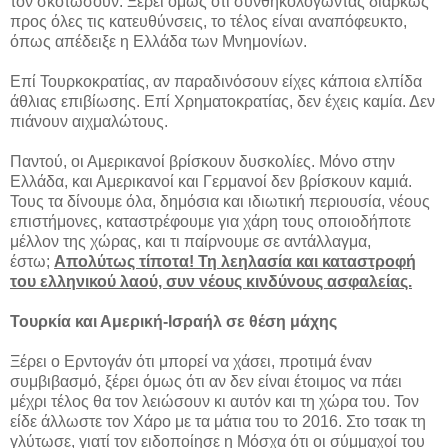
τον σκοτώσουν. Ξέρει όμως ότι συνθηκολογώντας διαρκώς
προς όλες τις κατευθύνσεις, το τέλος είναι αναπόφευκτο,
όπως απέδειξε η Ελλάδα των Μνημονίων.
Επί Τουρκοκρατίας, αν παραδινόσουν είχες κάποια ελπίδα
άθλιας επιβίωσης. Επί Χρηματοκρατίας, δεν έχεις καμία. Δεν
πιάνουν αιχμαλώτους.
Παντού, οι Αμερικανοί βρίσκουν δυσκολίες. Μόνο στην
Ελλάδα, και Αμερικανοί και Γερμανοί δεν βρίσκουν καμιά.
Τους τα δίνουμε όλα, δημόσια και ιδιωτική περιουσία, νέους
επιστήμονες, καταστρέφουμε για χάρη τους οποιοδήποτε
μέλλον της χώρας, και τι παίρνουμε σε αντάλλαγμα,
έστω;
Απολύτως τίποτα! Τη λεηλασία και καταστροφή
του ελληνικού λαού, συν νέους κινδύνους ασφαλείας.
Τουρκία και Αμερική-Ισραήλ σε θέση μάχης
Ξέρει ο Ερντογάν ότι μπορεί να χάσει, προτιμά έναν
συμβιβασμό, ξέρει όμως ότι αν δεν είναι έτοιμος να πάει
μέχρι τέλος θα τον λειώσουν κι αυτόν και τη χώρα του. Τον
είδε άλλωστε τον Χάρο με τα μάτια του το 2016. Στο τσακ τη
γλύτωσε, γιατί τον ειδοποίησε η Μόσχα ότι οι σύμμαχοί του