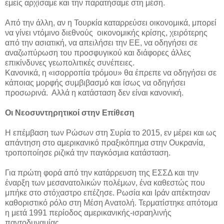
εμείς αρχίσαμε και την παρατήσαμε στη μέση.
Από την άλλη, αν η Τουρκία καταρρεύσει οικονομικά, μπορεί
να γίνει ντόμινο διεθνούς οικονομικής κρίσης, χειρότερης
από την ασιατική, να απειλήσει την ΕΕ, να οδηγήσει σε
αναζωπύρωση του προσφυγικού και διάφορες άλλες
επικίνδυνες γεωπολιτικές συνέπειες.
Κανονικά, η «ισορροπία τρόμου» θα έπρεπε να οδηγήσει σε
κάποιας μορφής συμβιβασμό και ίσως να οδηγήσει
προσωρινά. Αλλά η κατάσταση δεν είναι κανονική.
Οι Νεοσυντηρητικοί στην Επίθεση
Η επέμβαση των Ρώσων στη Συρία το 2015, εν μέρει και ως
απάντηση στο αμερικανικό πραξικόπημα στην Ουκρανία,
τροποποίησε ριζικά την παγκόσμια κατάσταση.
Για πρώτη φορά από την κατάρρευση της ΕΣΣΔ και την
έναρξη των μεσανατολικών πολέμων, ένα καθεστώς που
μπήκε στο στόχαστρο επέζησε. Ρωσία και Ιράν απέκτησαν
καθοριστικό ρόλο στη Μέση Ανατολή. Τερματίστηκε απότομα
η μετά 1991 περίοδος αμερικανικής-ισραηλινής
παντοδυναμίας.