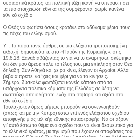
ουσιαστικά κράτος και πολιτική τάξη ικανή να υπερασπίσει
τα πιο στοιχειώδη εθνικά της συμφέροντα, χωρίς κανένα
εθνικό σχέδιο.
Ο Θεός να φωτίσει όσους κρατάνε στα αδύναμα χέρια τους
τις τύχες του ελληνισμού.
ΥΓ. Το παραπάνω άρθρο, σε μια ελάχιστα τροποποιημένη
εκδοχή, δημοσιεύτηκε στο «Παρόν της Κυριακής», στις
19.8.18. Ξαναδιαβάζοντάς το για να το αναρτήσω, σκέφτηκα
ότι δεν μου άρεσε πολύ το τέλος του, μια επίκληση στον Θεό
δηλαδή. Συν Αθηνά και χείρα κίνει, έλεγαν οι Αρχαίοι. Αλλά
βέβαια πρέπει να ‘χεις και χέρι για να το κινήσεις.
Σήμερα, δύσκολα φαντάζεται κανείς κάποιο από τα
υπάρχοντα πολιτικά κόμματα της Ελλάδας σε θέση να
αναπτύξει οποιοδήποτε, ελάχιστα σοβαρό και αξιόπιστο
εθνικό σχέδιο.
Τουλάχιστον όμως μήπως μπορούν να συνεννοηθούν
(όπως και με την Κύπρο) έστω επί ενός ελάχιστου σχεδίου
αποφυγής μιας τελικής εθνικής καταστροφής; Να φτιάξουν
γι’ αυτό έστω το θέμα ένα σχέδιο που να είναι δεσμευτικό για
το ελληνικό κράτος, με την ισχύ που έχουν οι αποφάσεις του