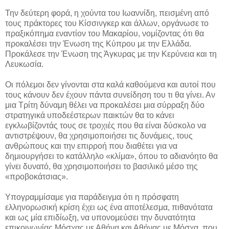
Την δεύτερη φορά, η χούντα του Ιωαννίδη, πεισμένη από
τους πράκτορες του Κίσσινγκερ και άλλων, οργάνωσε το
πραξικόπημα εναντίον του Μακαρίου, νομίζοντας ότι θα
προκαλέσει την Ένωση της Κύπρου με την Ελλάδα.
Προκάλεσε την Ένωση της Άγκυρας με την Κερύνεια και τη
Λευκωσία.
Οι πόλεμοι δεν γίνονται στα καλά καθούμενα και αυτοί που
τους κάνουν δεν έχουν πάντα συνείδηση του τι θα γίνει. Αν
μια Τρίτη δύναμη θέλει να προκαλέσει μια σύρραξη δύο
στρατηγικά υποδεέστερων παικτών θα το κάνει
εγκλωβίζοντάς τους σε τροχιές που θα είναι δύσκολο να
αντιστρέψουν, θα χρησιμοποιήσει τις δυνάμεις, τους
ανθρώπους και την επιρροή που διαθέτει για να
δημιουργήσει το κατάλληλο «κλίμα», όπου το αδιανόητο θα
γίνει δυνατό, θα χρησιμοποιήσει το βασιλικό μέσο της
«προβοκάτσιας».
Υπογραμμίσαμε για παράδειγμα ότι η πρόσφατη
ελληνορωσική κρίση έχει ως ένα αποτέλεσμα, πιθανότατα
και ως μία επιδίωξη, να υπονομεύσει την δυνατότητα
επικοινωνίας Μόσχας με Αθήνα και Αθήνας με Μόσχα, που