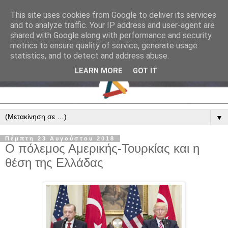
This site uses cookies from Google to deliver its services
and to analyze traffic. Your IP address and user-agent are
shared with Google along with performance and security
metrics to ensure quality of service, generate usage
statistics, and to detect and address abuse.
LEARN MORE
GOT IT
▼
Πέμπτη 23 Αυγούστου 2018
Ο πόλεμος Αμερικής-Τουρκίας και η
θέση της Ελλάδας