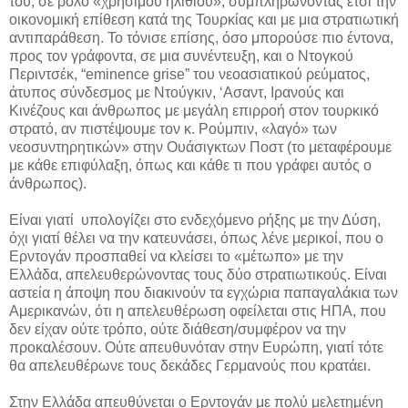
του, σε ρόλο «χρήσιμου ηλίθιου», συμπληρώνοντας έτσι την
οικονομική επίθεση κατά της Τουρκίας και με μια στρατιωτική
αντιπαράθεση. Το τόνισε επίσης, όσο μπορούσε πιο έντονα,
προς τον γράφοντα, σε μια συνέντευξη, και ο Ντογκού
Περιντσέκ, “eminence grise” του νεοασιατικού ρεύματος,
άτυπος σύνδεσμος με Ντούγκιν, ‘Ασαντ, Ιρανούς και
Κινέζους και άνθρωπος με μεγάλη επιρροή στον τουρκικό
στρατό, αν πιστέψουμε τον κ. Ρούμπιν, «λαγό» των
νεοσυντηρητικών» στην Ουάσιγκτων Ποστ (το μεταφέρουμε
με κάθε επιφύλαξη, όπως και κάθε τι που γράφει αυτός ο
άνθρωπος).
Είναι γιατί υπολογίζει στο ενδεχόμενο ρήξης με την Δύση,
όχι γιατί θέλει να την κατευνάσει, όπως λένε μερικοί, που ο
Ερντογάν προσπαθεί να κλείσει το «μέτωπο» με την
Ελλάδα, απελευθερώνοντας τους δύο στρατιωτικούς. Είναι
αστεία η άποψη που διακινούν τα εγχώρια παπαγαλάκια των
Αμερικανών, ότι η απελευθέρωση οφείλεται στις ΗΠΑ, που
δεν είχαν ούτε τρόπο, ούτε διάθεση/συμφέρον να την
προκαλέσουν. Ούτε απευθυνόταν στην Ευρώπη, γιατί τότε
θα απελευθέρωνε τους δεκάδες Γερμανούς που κρατάει.
Στην Ελλάδα απευθύνεται ο Ερντογάν με πολύ μελετημένη