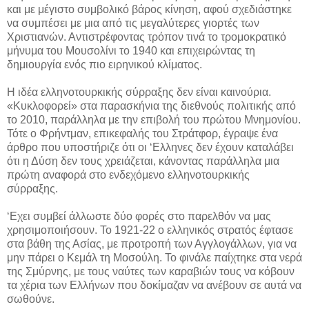
και με μέγιστο συμβολικό βάρος κίνηση, αφού σχεδιάστηκε
να συμπέσει με μια από τις μεγαλύτερες γιορτές των
Χριστιανών. Αντιστρέφοντας τρόπον τινά το τρομοκρατικό
μήνυμα του Μουσολίνι το 1940 και επιχειρώντας τη
δημιουργία ενός πιο ειρηνικού κλίματος.
Η ιδέα ελληνοτουρκικής σύρραξης δεν είναι καινούρια.
«Κυκλοφορεί» στα παρασκήνια της διεθνούς πολιτικής από
το 2010, παράλληλα με την επιβολή του πρώτου Μνημονίου.
Τότε ο Φρήντμαν, επικεφαλής του Στράτφορ, έγραψε ένα
άρθρο που υποστήριζε ότι οι ‘Ελληνες δεν έχουν καταλάβει
ότι η Δύση δεν τους χρειάζεται, κάνοντας παράλληλα μια
πρώτη αναφορά στο ενδεχόμενο ελληνοτουρκικής
σύρραξης.
‘Εχει συμβεί άλλωστε δύο φορές στο παρελθόν να μας
χρησιμοποιήσουν. Το 1921-22 ο ελληνικός στρατός έφτασε
στα βάθη της Ασίας, με προτροπή των Αγγλογάλλων, για να
μην πάρει ο Κεμάλ τη Μοσούλη. Το φινάλε παίχτηκε στα νερά
της Σμύρνης, με τους ναύτες των καραβιών τους να κόβουν
τα χέρια των Ελλήνων που δοκίμαζαν να ανέβουν σε αυτά να
σωθούνε.