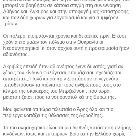
μπορεί να βοηθήσει σε κάποια στιγμή στη συνεννόηση
Αθήνας και ‘Αγκυρας και στην αποφυγή μιας καταστροφής
και των δύο χωρών για λογαριασμό και για συμφέρον
τρίτων.
Οι πόλεμοι ετοιμάζονται χρόνια και δεκαετίες πριν. Είκοσι
χρόνια ετοίμαζαν τον πόλεμο στην Ουκρανία οι
Νεοσυντηρητικοί, κι όταν άρχισε αυτή η προετοιμασία ήταν
αδιανόητος.
Ακριβώς επειδή ήταν αδιανόητος έγινε δυνατός, γιατί αν
ξέρεις τον κίνδυνο φυλάγεσαι, ετοιμάζεσαι, σχεδιάζεσαι,
αποτρέπεις. Πολύ καιρό πριν ξεσπάσουν τα γεγονότα
τοποθετούσαν τα πιόνια και τους ανθρώπους τους στο
κέντρο της σκακιέρας του Μπρζεζίνσκι, που τώρα
μετατοπίζεται προς τα νοτιοανατολικά της Ευρώπης.
Μου φαίνεται ότι τώρα τελευταία ο Άρης όλο και πιο
περίεργα κοιτάζει τις θάλασσες της Αφροδίτης.
Το πιο ανησυχητικό είναι ότι μια διεθνής κατάσταση πλήρης
κινδύνων, ίσως και ευκαιριών, βρίσκει την Ελλάδα χωρίς