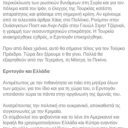
περικύκλωση των ρωσικών δυνάμεων στη Συρία και για τον
πόλεμο κατά του Ιράν, ο έλεγχος της Τουρκίας κατέστη
απαραίτητος και φτάσαμε στη σημερινή κρίση. Αν κρίνουμε
από τα τελευταία άρθρα Χάας στο Πολίτικο, Ρούμπιν στην
Ουάσιγκτων Ποστ και Ανρι-Λεβύ στην Γουώλ Στρητ Τζόρναλ,
η γραμμή των νεοσυντηρητικών επικράτησε. Η Τουρκία
ανακηρύχθηκε εχθρός, ο Ερντογάν επικηρύχθηκε.
Πριν από δέκα χρόνια, αυτό θα σήμαινε τέλος για τον Τούρκο
Πρόεδρο. Τώρα δεν ξέρουμε τι θα γίνει. Πολλά θα
εξαρτηθούν από την Τεχεράνη, τη Μόσχα, το Πεκίνο.
Ερντογάν και Ελλάδα
Αντιμέτωπος με την πιθανότητα να πάει στη μητέρα όλων
των μαχών, για τον ίδιο και για τη χώρα του, ο Ερντογάν
υποτάσσει τώρα τα πάντα στην οργάνωση της άμυνάς του.
Ανατρέποντας την πολιτική στο ουκρανικό, αποκαθιστά τις
συγκοινωνίες με την Κριμαία.
Οι σύμβουλοί του φοβούνται και το λένε ότι Αμερικανοί και
Ισραήλ θα χρησιμοποιήσουν Ελλάδα και Κύπρο εναντίον