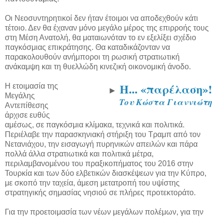
Οι Νεοσυντηρητικοί δεν ήταν έτοιμοι να αποδεχθούν κάτι
τέτοιο. Δεν θα έχαναν μόνο μεγάλο μέρος της επιρροής τους
στη Μέση Ανατολή, θα ματαιωνόταν το εν εξελίξει σχέδιο
παγκόσμιας επικράτησης. Θα καταδικάζονταν να
παρακολουθούν ανήμποροι τη ρωσική στρατιωτική
ανάκαμψη και τη θυελλώδη κινεζική οικονομική άνοδο.
Η... «παρέλαση»!
Η ετοιμασία της
►
Μεγάλης
Του Κώστα Γιαννιώτη
Αντεπίθεσης
άρχισε ευθύς
αμέσως, σε παγκόσμια κλίμακα, τεχνικά και πολιτικά.
Περιέλαβε την παρασκηνιακή στήριξη του Τραμπ από τον
Νετανιάχου, την εισαγωγή πυρηνικών απειλών και πάρα
πολλά άλλα στρατιωτικά και πολιτικά μέτρα,
περιλαμβανομένου του πραξικοπήματος του 2016 στην
Τουρκία και των δύο ελβετικών διασκέψεων για την Κύπρο,
με σκοπό την ταχεία, άμεση μετατροπή του υψίστης
στρατηγικής σημασίας νησιού σε πλήρες προτεκτοράτο.
Για την προετοιμασία των νέων μεγάλων πολέμων, για την