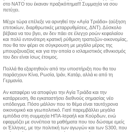
στο ΝΑΤΟ του έκαναν πραξικόπημα!!! Συμμαχία να σου
πετύχει.
Μέχρι τώρα επέλεξε να αρνηθεί την «Αγία Τριάδα» (αύξηση
επιτοκίων, διαρθρωτικές μεταρρυθμίσεις, ΔΝΤ). Δύσκολο
βέβαια να του βγει, αν δεν πάει σε έλεγχο ροών κεφαλαίου
και πολύ εντονότερη κρατική ρύθμιση τραπεζών-οικονομίας,
που θα τον φέρει σε σύγκρουση με μεγάλο μέρος της
μπουρζουαζίας και για την οποία ο ισλαμιστικός εθνικισμός
του δεν είναι ίσως έτοιμος.
Πολλά θα εξαρτηθούν από την υποστήριξη που θα του
παράσχουν Κίνα, Ρωσία, Ιράν, Κατάρ, αλλά κι από τη
Γερμανία.
Αν καταφέρει να αποφύγει την Αγία Τριάδα και την
κατάρρευση, θα εγκαταστήσει διεθνούς σημασίας νέο
υπόδειγμα. Πόσο μάλλον που το θέμα είναι ταυτόχρονα
οικονομικό και γεωπολιτικό. Γιατί παρεμβάλλει μεγάλα
εμπόδια στη συμμαχία ΗΠΑ-Ισραήλ και Κούρδων, ενώ
εφαρμόζει με συνέπεια τα μαθήματα που του δώσαμε εμείς
οι Έλληνες, με την πολιτική των αγωγών και των S300, που