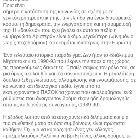
Ποια είναι
σήμερα η κατάσταση της κοινωνίας σε σχέση με τη
γενικότερη προοπτική της, την ελπίδα για έναν διαφορετικό
κόσμο, τη δημοκρατία, την ενεργοποίηση και τη συμμετοχή
της; Η «δουλειά» που έχει βγάλει σε αυτό το πεδίο η
«κυβερνώσα Αριστερά» είναι ακόμα μεγαλύτερη («μνημόνιο
χωρίς πεζοδρόμιο») και εκτιμάται ιδιαιτέρως στην Ευρώπη.
Ένα τελευταίο ιστορικό παράδειγμα. Δεν ήταν το «διάλειμμα
Μητσοτάκη» το 1990-93 που έκρινε την πορεία της χώρας
τις προηγούμενες δεκαετίες. Έπαιξε σαφώς τον ρόλο του, σε
μια όμως ακολουθία και όχι σαν «ασυνέχεια». Η μεγαλύτερη
δουλειά ξεθεμελιώματος, αλλοτρίωσης και ενσωμάτωσης, σε
κοινωνικό και ιδεολογικό πεδίο, έγινε από το
εκσυγχρονιστικό ΠΑΣΟΚ τα χρόνια που ακολούθησαν, ενώ
ρυθμίσεις που άνοιγαν τον δρόμο είχαν ήδη δρομολογηθεί
από τις κυβερνήσεις συνεργασίας (1989-90).
Η έξοδος λοιπόν από τα αποχαυνωτικά διλήμματα και μια
πιο συνθετική ματιά σε όσα συμβαίνουν, είναι πρώτιστο
καθήκον. Όχι για να κυριαρχήσει ένας γενικόλογος
«μαξιμαλισμός». Αλλά για να βρεθεί ένας άλλος δρόμος, με