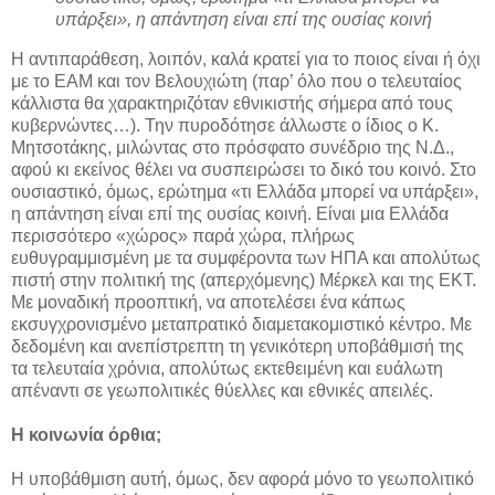
υπάρξει», η απάντηση είναι επί της ουσίας κοινή
Η αντιπαράθεση, λοιπόν, καλά κρατεί για το ποιος είναι ή όχι
με το ΕΑΜ και τον Βελουχιώτη (παρ’ όλο που ο τελευταίος
κάλλιστα θα χαρακτηριζόταν εθνικιστής σήμερα από τους
κυβερνώντες…). Την πυροδότησε άλλωστε ο ίδιος ο Κ.
Μητσοτάκης, μιλώντας στο πρόσφατο συνέδριο της Ν.Δ.,
αφού κι εκείνος θέλει να συσπειρώσει το δικό του κοινό. Στο
ουσιαστικό, όμως, ερώτημα «τι Ελλάδα μπορεί να υπάρξει»,
η απάντηση είναι επί της ουσίας κοινή. Είναι μια Ελλάδα
περισσότερο «χώρος» παρά χώρα, πλήρως
ευθυγραμμισμένη με τα συμφέροντα των ΗΠΑ και απολύτως
πιστή στην πολιτική της (απερχόμενης) Μέρκελ και της ΕΚΤ.
Με μοναδική προοπτική, να αποτελέσει ένα κάπως
εκσυγχρονισμένο μεταπρατικό διαμετακομιστικό κέντρο. Με
δεδομένη και ανεπίστρεπτη τη γενικότερη υποβάθμισή της
τα τελευταία χρόνια, απολύτως εκτεθειμένη και ευάλωτη
απέναντι σε γεωπολιτικές θύελλες και εθνικές απειλές.
Η κοινωνία όρθια;
Η υποβάθμιση αυτή, όμως, δεν αφορά μόνο το γεωπολιτικό