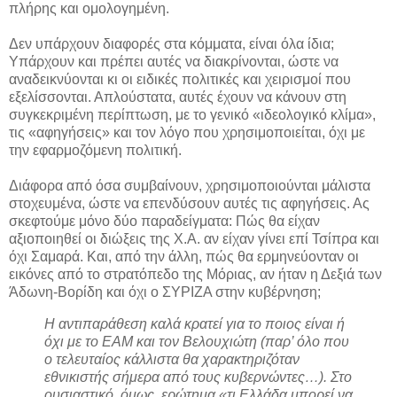
πλήρης και ομολογημένη.
Δεν υπάρχουν διαφορές στα κόμματα, είναι όλα ίδια;
Υπάρχουν και πρέπει αυτές να διακρίνονται, ώστε να
αναδεικνύονται κι οι ειδικές πολιτικές και χειρισμοί που
εξελίσσονται. Απλούστατα, αυτές έχουν να κάνουν στη
συγκεκριμένη περίπτωση, με το γενικό «ιδεολογικό κλίμα»,
τις «αφηγήσεις» και τον λόγο που χρησιμοποιείται, όχι με
την εφαρμοζόμενη πολιτική.
Διάφορα από όσα συμβαίνουν, χρησιμοποιούνται μάλιστα
στοχευμένα, ώστε να επενδύσουν αυτές τις αφηγήσεις. Ας
σκεφτούμε μόνο δύο παραδείγματα: Πώς θα είχαν
αξιοποιηθεί οι διώξεις της Χ.Α. αν είχαν γίνει επί Τσίπρα και
όχι Σαμαρά. Και, από την άλλη, πώς θα ερμηνεύονταν οι
εικόνες από το στρατόπεδο της Μόριας, αν ήταν η Δεξιά των
Άδωνη-Βορίδη και όχι ο ΣΥΡΙΖΑ στην κυβέρνηση;
Η αντιπαράθεση καλά κρατεί για το ποιος είναι ή
όχι με το ΕΑΜ και τον Βελουχιώτη (παρ’ όλο που
ο τελευταίος κάλλιστα θα χαρακτηριζόταν
εθνικιστής σήμερα από τους κυβερνώντες…). Στο
ουσιαστικό, όμως, ερώτημα «τι Ελλάδα μπορεί να