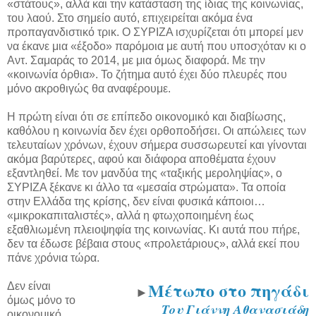
«στάτους», αλλά και την κατάσταση της ίδιας της κοινωνίας,
του λαού. Στο σημείο αυτό, επιχειρείται ακόμα ένα
προπαγανδιστικό τρικ. Ο ΣΥΡΙΖΑ ισχυρίζεται ότι μπορεί μεν
να έκανε μια «έξοδο» παρόμοια με αυτή που υποσχόταν κι ο
Αντ. Σαμαράς το 2014, με μια όμως διαφορά. Με την
«κοινωνία όρθια». Το ζήτημα αυτό έχει δύο πλευρές που
μόνο ακροθιγώς θα αναφέρουμε.
Η πρώτη είναι ότι σε επίπεδο οικονομικό και διαβίωσης,
καθόλου η κοινωνία δεν έχει ορθοποδήσει. Οι απώλειες των
τελευταίων χρόνων, έχουν σήμερα συσσωρευτεί και γίνονται
ακόμα βαρύτερες, αφού και διάφορα αποθέματα έχουν
εξαντληθεί. Με τον μανδύα της «ταξικής μεροληψίας», ο
ΣΥΡΙΖΑ ξέκανε κι άλλο τα «μεσαία στρώματα». Τα οποία
στην Ελλάδα της κρίσης, δεν είναι φυσικά κάποιοι…
«μικροκαπιταλιστές», αλλά η φτωχοποιημένη έως
εξαθλιωμένη πλειοψηφία της κοινωνίας. Κι αυτά που πήρε,
δεν τα έδωσε βέβαια στους «προλετάριους», αλλά εκεί που
πάνε χρόνια τώρα.
Μέτωπο στο πηγάδι
Δεν είναι
►
όμως μόνο το
Του Γιάννη Αθανασιάδη
οικονομικό.