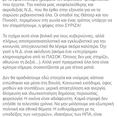
που έρχεται. Την εικόνα μιας νεοφιλελεύθερης και
ακροδεξιάς Ν.Δ., που θα έρθει στην εξουσία για να τα
σαρώσει ρεβανσιστικά όλα. Οι οπαδοί της Θάτσερ και του
Πινοσέτ, περιμένουν στη γωνία και ένας τρόπος υπάρχει να
τον σταματήσουμε, η ψήφος στον ΣΥΡΙΖΑ!
Το σχήμα αυτό είναι βολικό για τους κυβερνώντες, αλλά
πλήρως αποπροσανατολιστικό και εγκλωβιστικό για την
κοινωνία, αποχαυνωτικό θα λέγαμε ακόμα καλύτερα. Όχι
γιατί η Ν.Δ. είναι ακίνδυνη (ακόμα ένα «επιχείρημα»
κληρονομημένο από το ΠΑΣΟΚ: Όποιος δεν μας στηρίζει,
αθωώνει τη Δεξιά…). Αλλά γιατί πραγματικά όλα όσα είναι
κρίσιμα σήμερα, συσκοτίζονται με μια τέτοια ματιά.
Δεν θα αραδιάσουμε εδώ στοιχεία και νούμερα, κάποια
ειπώθηκαν και μέσα στη Βουλή. Κοινωνικό εισόδημα, ύψος
μισθών και συντάξεων, μερική απασχόληση και ανεργία,
δέσμευση και ιδιωτικοποίηση δημόσιας περιουσίας,
φορολογία: Η εικόνα είναι αδιάψευστη. Καμιά στροφή δεν
επήλθε τα τελευταία χρόνια. Να μην μιλήσουμε για εξωτερική
πολιτική και εθνικά θέματα. Η ευθυγράμμιση με τις
υποδείξεις των «ισχυρών», ιδιαιτέρως των ΗΠΑ, είναι