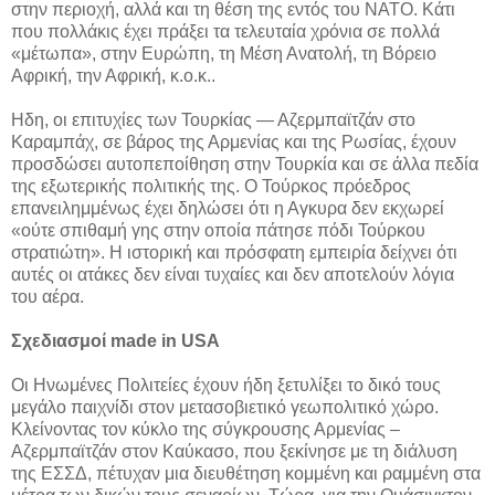
στην περιοχή, αλλά και τη θέση της εντός του ΝΑΤΟ. Κάτι
που πολλάκις έχει πράξει τα τελευταία χρόνια σε πολλά
«μέτωπα», στην Ευρώπη, τη Μέση Ανατολή, τη Βόρειο
Αφρική, την Αφρική, κ.ο.κ..
Ηδη, οι επιτυχίες των Τουρκίας — Αζερμπαϊτζάν στο
Καραμπάχ, σε βάρος της Αρμενίας και της Ρωσίας, έχουν
προσδώσει αυτοπεποίθηση στην Τουρκία και σε άλλα πεδία
της εξωτερικής πολιτικής της. Ο Τούρκος πρόεδρος
επανειλημμένως έχει δηλώσει ότι η Αγκυρα δεν εκχωρεί
«ούτε σπιθαμή γης στην οποία πάτησε πόδι Τούρκου
στρατιώτη». Η ιστορική και πρόσφατη εμπειρία δείχνει ότι
αυτές οι ατάκες δεν είναι τυχαίες και δεν αποτελούν λόγια
του αέρα.
Σχεδιασμοί made in USA
Οι Ηνωμένες Πολιτείες έχουν ήδη ξετυλίξει το δικό τους
μεγάλο παιχνίδι στον μετασοβιετικό γεωπολιτικό χώρο.
Κλείνοντας τον κύκλο της σύγκρουσης Αρμενίας –
Αζερμπαϊτζάν στον Καύκασο, που ξεκίνησε με τη διάλυση
της ΕΣΣΔ, πέτυχαν μια διευθέτηση κομμένη και ραμμένη στα