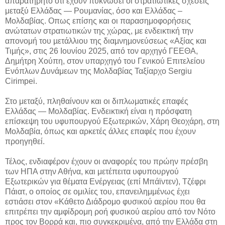
απαρατήρητο ότι έχουν πυκνώσει οι στρατιωτικές σχέσεις
μεταξύ Ελλάδας — Ρουμανίας, όσο και Ελλάδας –
Μολδαβίας. Οπως επίσης και οι παρασημοφορήσεις
ανώτατων στρατιωτικών της χώρας, με ενδεικτική την
απονομή του µετάλλιου της διαµνηµονεύσεως «Αξίας και
Τιµής», στις 26 Ιουνίου 2025, από τον αρχηγό ΓΕΕΘΑ,
Δημήτρη Χούπη, στον υπαρχηγό του Γενικού Επιτελείου
Ενόπλων Δυνάμεων της Μολδαβίας Ταξίαρχο Sergiu
Cirimpei.
Στο μεταξύ, πληθαίνουν και οι διπλωματικές επαφές
Ελλάδας — Μολδαβίας. Ενδεικτική είναι η πρόσφατη
επίσκεψη του υφυπουργού Εξωτερικών, Χάρη Θεοχάρη, στη
Μολδαβία, όπως και αρκετές άλλες επαφές που έχουν
προηγηθεί.
Τέλος, ενδιαφέρον έχουν οι αναφορές του πρώην πρέσβη
των ΗΠΑ στην Αθήνα, και μετέπειτα υφυπουργού
Εξωτερικών για θέματα Ενέργειας (επί Μπάϊντεν), Τζέφρι
Πάιατ, ο οποίος σε ομιλίες του, επανειλημμένως έχει
εστιάσει στον «Κάθετο Διάδρομο φυσικού αερίου που θα
επιτρέπει την αμφίδρομη ροή φυσικού αερίου από τον Νότο
προς τον Βορρά και, πιο συγκεκριμένα, από την Ελλάδα στη