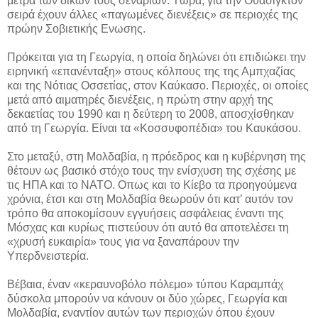
μέτρα των δικών τους σεναρίων. Τώρα, για την Ουάσιγκτον
σειρά έχουν άλλες «παγωμένες διενέξεις» σε περιοχές της
πρώην Σοβιετικής Ενωσης.
Πρόκειται για τη Γεωργία, η οποία δηλώνει ότι επιδιώκει την
ειρηνική «επανένταξη» στους κόλπους της της Αμπχαζίας
και της Νότιας Οσσετίας, στον Καύκασο. Περιοχές, οι οποίες
μετά από αιματηρές διενέξεις, η πρώτη στην αρχή της
δεκαετίας του 1990 και η δεύτερη το 2008, αποσχίσθηκαν
από τη Γεωργία. Είναι τα «Κοσσυφοπέδια» του Καυκάσου.
Στο μεταξύ, στη Μολδαβία, η πρόεδρος και η κυβέρνηση της
θέτουν ως βασικό στόχο τους την ενίσχυση της σχέσης με
τις ΗΠΑ και το ΝΑΤΟ. Οπως και το Κίεβο τα προηγούμενα
χρόνια, έτσι και στη Μολδαβία θεωρούν ότι κατ’ αυτόν τον
τρόπο θα αποκομίσουν εγγυήσεις ασφάλειας έναντι της
Μόσχας και κυρίως πιστεύουν ότι αυτό θα αποτελέσει τη
«χρυσή ευκαιρία» τους για να ξαναπάρουν την
Υπερδνειστερία.
Βέβαια, έναν «κεραυνοβόλο πόλεμο» τύπου Καραμπάχ
δύσκολα μπορούν να κάνουν οι δύο χώρες, Γεωργία και
Μολδαβία, εναντίον αυτών των περιοχών όπου έχουν