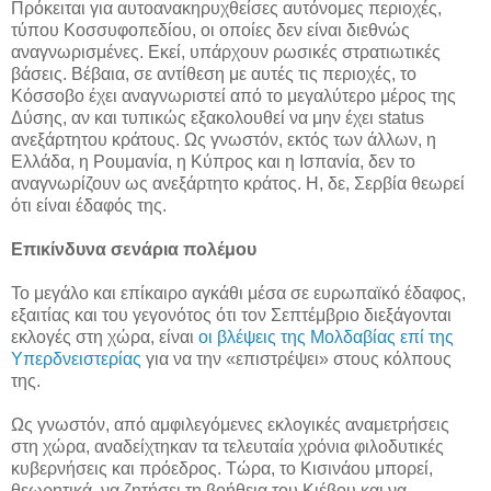
Πρόκειται για αυτοανακηρυχθείσες αυτόνομες περιοχές,
τύπου Κοσσυφοπεδίου, οι οποίες δεν είναι διεθνώς
αναγνωρισμένες. Εκεί, υπάρχουν ρωσικές στρατιωτικές
βάσεις. Βέβαια, σε αντίθεση με αυτές τις περιοχές, το
Κόσσοβο έχει αναγνωριστεί από το μεγαλύτερο μέρος της
Δύσης, αν και τυπικώς εξακολουθεί να μην έχει status
ανεξάρτητου κράτους. Ως γνωστόν, εκτός των άλλων, η
Ελλάδα, η Ρουμανία, η Κύπρος και η Ισπανία, δεν το
αναγνωρίζουν ως ανεξάρτητο κράτος. Η, δε, Σερβία θεωρεί
ότι είναι έδαφός της.
Επικίνδυνα σενάρια πολέμου
Το μεγάλο και επίκαιρο αγκάθι μέσα σε ευρωπαϊκό έδαφος,
εξαιτίας και του γεγονότος ότι τον Σεπτέμβριο διεξάγονται
εκλογές στη χώρα, είναι
οι βλέψεις της Μολδαβίας επί της
Υπερδνειστερίας
για να την «επιστρέψει» στους κόλπους
της.
Ως γνωστόν, από αμφιλεγόμενες εκλογικές αναμετρήσεις
στη χώρα, αναδείχτηκαν τα τελευταία χρόνια φιλοδυτικές
κυβερνήσεις και πρόεδρος. Τώρα, το Κισινάου μπορεί,
θεωρητικά, να ζητήσει τη βοήθεια του Κιέβου και να