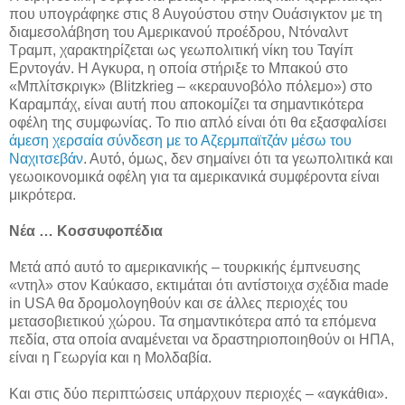
που υπογράφηκε στις 8 Αυγούστου στην Ουάσιγκτον με τη
διαμεσολάβηση του Αμερικανού προέδρου, Ντόναλντ
Τραμπ, χαρακτηρίζεται ως γεωπολιτική νίκη του Ταγίπ
Ερντογάν. Η Αγκυρα, η οποία στήριξε το Μπακού στο
«Μπλίτσκριγκ» (Blitzkrieg – «κεραυνοβόλο πόλεμο») στο
Καραμπάχ, είναι αυτή που αποκομίζει τα σημαντικότερα
οφέλη της συμφωνίας. Το πιο απλό είναι ότι θα εξασφαλίσει
άμεση χερσαία σύνδεση με το Αζερμπαϊτζάν μέσω του
Ναχιτσεβάν
. Αυτό, όμως, δεν σημαίνει ότι τα γεωπολιτικά και
γεωοικονομικά οφέλη για τα αμερικανικά συμφέροντα είναι
μικρότερα.
Νέα … Κοσσυφοπέδια
Μετά από αυτό το αμερικανικής – τουρκικής έμπνευσης
«ντηλ» στον Καύκασο, εκτιμάται ότι αντίστοιχα σχέδια made
in USA θα δρομολογηθούν και σε άλλες περιοχές του
μετασοβιετικού χώρου. Τα σημαντικότερα από τα επόμενα
πεδία, στα οποία αναμένεται να δραστηριοποιηθούν οι ΗΠΑ,
είναι η Γεωργία και η Μολδαβία.
Και στις δύο περιπτώσεις υπάρχουν περιοχές – «αγκάθια».