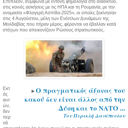
Επιπλέον, σύμφωνα με έντονη φημολογία στο διαδίκτυο,
στις κοινές ασκήσεις με τις ΗΠΑ και τη Ρουμανία, με την
ονομασία «Φλογερή Ασπίδα-2025», οι οποίες ξεκίνησαν
στις 4 Αυγούστου, μέλη των Ενόπλων Δυνάμεων της
Μολδαβίας που πήραν μέρος, φέρονται να έβαλλαν κατά
στόχων που απεικονίζουν Ρώσους στρατιωτικούς.
O πραγματικός άξονας του
Εκτ
►
ός
κακού δεν είναι άλλος από την
αυτ
Δύση και το ΝΑΤΟ ...
ών,
δεν
Του Περικλή Δανόπουλου
περ
νά