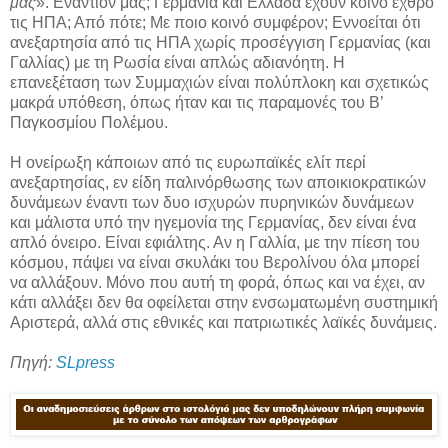
μας
». Εναντίον μας; Γερμανία και Ελλάδα έχουν κοινό εχθρό
τις ΗΠΑ; Από πότε; Με ποιο κοινό συμφέρον; Εννοείται ότι
ανεξαρτησία από τις ΗΠΑ χωρίς προσέγγιση Γερμανίας (και
Γαλλίας) με τη Ρωσία είναι απλώς αδιανόητη. Η
επανεξέταση των Συμμαχιών είναι πολύπλοκη και σχετικώς
μακρά υπόθεση, όπως ήταν και τις παραμονές του Β’
Παγκοσμίου Πολέμου.
Η ονείρωξη κάποιων από τις ευρωπαϊκές ελίτ περί
ανεξαρτησίας, εν είδη παλινόρθωσης των αποικιοκρατικών
δυνάμεων έναντι των δυο ισχυρών πυρηνικών δυνάμεων
και μάλιστα υπό την ηγεμονία της Γερμανίας, δεν είναι ένα
απλό όνειρο. Είναι εφιάλτης. Αν η Γαλλία, με την πίεση του
κόσμου, πάψει να είναι σκυλάκι του Βερολίνου όλα μπορεί
να αλλάξουν. Μόνο που αυτή τη φορά, όπως και να έχει, αν
κάτι αλλάξει δεν θα οφείλεται στην ενσωματωμένη συστημική
Αριστερά, αλλά στις εθνικές και πατριωτικές λαϊκές δυνάμεις.
Πηγή:
SLpress