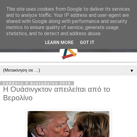
This site uses cookies from Google to deliver its services
and to analyze traffic. Your IP address and user-agent are
shared with Google along with performance and security
metrics to ensure quality of service, generate usage
statistics, and to detect and address abuse.
LEARN MORE
GOT IT
▼
Σάββατο 8 Δεκεμβρίου 2018
Η Ουάσινγκτον απειλείται από το
Βερολίνο