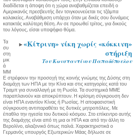
διαδίδεται η άποψη ότι η χώρα αναβαθμίζεται επειδή ο
Αμερικανός πρεσβευτής δεν τσιγκουνεύεται τις τζάμπα
κολακείες. Αναβάθμιση υπάρχει όταν με δικές σου δυνάμεις
κατακτάς καλύτερη θέση. Αν σε προωθεί τρίτος, για δικούς
του λόγους, είσαι υποψήφιο θύμα.
«Κίτρινη» νίκη χωρίς «κόκκινη»
Τα
►
συ
στήριξη
στη
μικ
Του Κωνσταντίνου Παπαδόπουλου
ά
ΜΜ
Ε στρέφουν την προσοχή της κοινής γνώμης της Δύσης στη
διαμάχη των ΗΠΑ με την Κίνα και στις κατηγορίες κατά του
Τραμπ για συναλλαγή με τη Ρωσία. Τα συστημικά ΜΜΕ
παραπλανούν και αποκρύπτουν. Η κρίσιμη σύγκρουση δεν
είναι ΗΠΑ εναντίον Κίνας ή Ρωσίας. Η αποφασιστική
σύγκρουση αντιπαραθέτει τις δυτικές μητροπόλεις. Με
έπαθλο την ηγεσία του δυτικού κόσμου. Στο επίκεντρο αυτής
της διαμάχης είναι από τη μια οι ΗΠΑ και από την άλλη το
Βερολίνο, αλαζονικό όπως παλιά. Χαρακτηριστικά ο
Γερμανός υπουργός Εξωτερικών Μάας δήλωσε σε