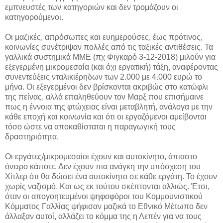
εμπνευστές των κατηγοριών και δεν τρομάζουν οι
κατηγορούμενοι.
Οι μαζικές, απρόσωπες και ευημερούσες, έως πρότινος,
κοινωνίες συνέτριψαν πολλές από τις ταξικές αντιθέσεις. Τα
γαλλικά συστημικά ΜΜΕ (πχ Φιγκαρό 3-12-2018) μιλούν για
εξεγερμένη μικρομεσαία (και όχι εργατική) τάξη, αναφέροντας
συνεντεύξεις νταλικιέρηδων των 2.000 με 4.000 ευρώ το
μήνα. Οι εξεγερμένοι δεν βρίσκονται ακριβώς στο κατώφλι
της πείνας, αλλά επαληθεύουν τον Μαρξ που επισήμαινε
πως η έννοια της φτώχειας είναι μεταβλητή, ανάλογα με την
κάθε εποχή και κοινωνία και ότι οι εργαζόμενοι αμείβονται
τόσο ώστε να αποκαθίσταται η παραγωγική τους
δραστηριότητα.
Οι εργάτες/μικρομεσαίοι έχουν και αυτοκίνητο, άπιαστο
όνειρο κάποτε. Δεν έχουν πια ανάγκη την υπόσχεση του
Χίτλερ ότι θα δώσει ένα αυτοκίνητο σε κάθε εργάτη. Το έχουν
χωρίς ναζισμό. Και ως εκ τούτου σκέπτονται αλλιώς. Έτσι,
όταν οι απογοητευμένοι ψηφοφόροι του Κομμουνιστικού
Κόμματος Γαλλίας ψήφισαν μαζικά το Εθνικό Μέτωπο δεν
άλλαξαν αυτοί, αλλάζει το κόμμα της η Λεπέν για να τους