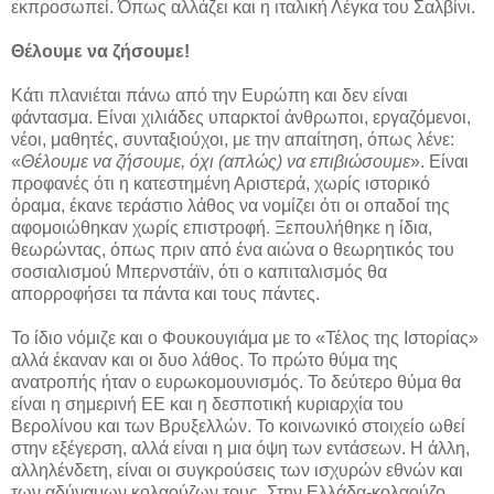
εκπροσωπεί. Όπως αλλάζει και η ιταλική Λέγκα του Σαλβίνι.
Θέλουμε να ζήσουμε!
Κάτι πλανιέται πάνω από την Ευρώπη και δεν είναι
φάντασμα. Είναι χιλιάδες υπαρκτοί άνθρωποι, εργαζόμενοι,
νέοι, μαθητές, συνταξιούχοι, με την απαίτηση, όπως λένε:
«
Θέλουμε να ζήσουμε, όχι (απλώς) να επιβιώσουμε
». Είναι
προφανές ότι η κατεστημένη Αριστερά, χωρίς ιστορικό
όραμα, έκανε τεράστιο λάθος να νομίζει ότι οι οπαδοί της
αφομοιώθηκαν χωρίς επιστροφή. Ξεπουλήθηκε η ίδια,
θεωρώντας, όπως πριν από ένα αιώνα ο θεωρητικός του
σοσιαλισμού Μπερνστάϊν, ότι ο καπιταλισμός θα
απορροφήσει τα πάντα και τους πάντες.
Το ίδιο νόμιζε και ο Φουκουγιάμα με το «Τέλος της Ιστορίας»
αλλά έκαναν και οι δυο λάθος. Το πρώτο θύμα της
ανατροπής ήταν ο ευρωκομουνισμός. Το δεύτερο θύμα θα
είναι η σημερινή ΕΕ και η δεσποτική κυριαρχία του
Βερολίνου και των Βρυξελλών. Το κοινωνικό στοιχείο ωθεί
στην εξέγερση, αλλά είναι η μια όψη των εντάσεων. Η άλλη,
αλληλένδετη, είναι οι συγκρούσεις των ισχυρών εθνών και
των αδύναμων κολαούζων τους. Στην Ελλάδα-κολαούζο