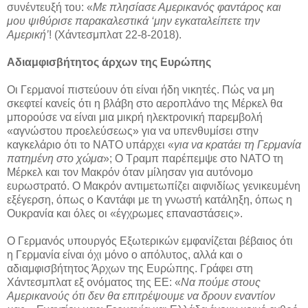
συνέντευξή του: «
Με πλησίασε Αμερικανός φαντάρος και
μου ψιθύρισε παρακαλεστικά ‘μην εγκαταλείπετε την
Αμερική’
! (Χάντεσμπλατ 22-8-2018).
Αδιαμφισβήτητος άρχων της Ευρώπης
Οι Γερμανοί πιστεύουν ότι είναι ήδη νικητές. Πώς να μη
σκεφτεί κανείς ότι η βλάβη στο αεροπλάνο της Μέρκελ θα
μπορούσε να είναι μια μικρή ηλεκτρονική παρεμβολή
«αγνώστου προελεύσεως» για να υπενθυμίσει στην
καγκελάριο ότι το ΝΑΤΟ υπάρχει «
για να κρατάει τη Γερμανία
πατημένη στο χώμα
»; Ο Τραμπ παρέπεμψε στο ΝΑΤΟ τη
Μέρκελ και τον Μακρόν όταν μίλησαν για αυτόνομο
ευρωστρατό. Ο Μακρόν αντιμετωπίζει αιφνιδίως γενικευμένη
εξέγερση, όπως ο Καντάφι με τη γνωστή κατάληξη, όπως η
Ουκρανία και όλες οι «έγχρωμες επαναστάσεις».
Ο Γερμανός υπουργός Εξωτερικών εμφανίζεται βέβαιος ότι
η Γερμανία είναι όχι μόνο ο απόλυτος, αλλά και ο
αδιαμφισβήτητος Άρχων της Ευρώπης. Γράφει στη
Χάντεσμπλατ εξ ονόματος της ΕΕ: «
Να πούμε στους
Αμερικανούς ότι δεν θα επιτρέψουμε να δρουν εναντίον