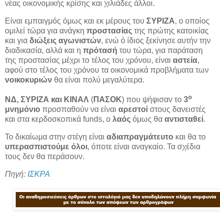
νέας οικονομικής κρίσης και χιλιάδες άλλοι.
Είναι εμπαιγμός όμως και εκ μέρους του
ΣΥΡΙΖΑ
, ο οποίος
ομιλεί τώρα για ανάγκη
προστασίας
της πρώτης κατοικίας
και για
διώξεις
αγωνιστών
, ενώ ό ίδιος ξεκίνησε αυτήν την
διαδικασία, αλλά και η
πρότασή
του τώρα, για παράταση
της προστασίας μέχρι το τέλος του χρόνου, είναι
αστεία
,
αφού στο τέλος του χρόνου τα οικονομικά προβλήματα των
νοικοκυριών
θα είναι πολύ μεγαλύτερα.
ο
ΝΔ, ΣΥΡΙΖΑ και ΚΙΝΑΛ
(
ΠΑΣΟΚ
) που ψήφισαν το
3
μνημόνιο
προσπαθούν να είναι
αρεστοί
στους δανειστές
και στα κερδοσκοπικά funds, ο
λαός
όμως θα
αντισταθεί
.
Το δικαίωμα στην στέγη είναι
αδιαπραγμάτευτο
και θα το
υπερασπιστούμε όλοι
, όποτε είναι αναγκαίο. Τα σχέδια
τους δεν θα περάσουν.
Πηγή:
ΙΣΚΡΑ