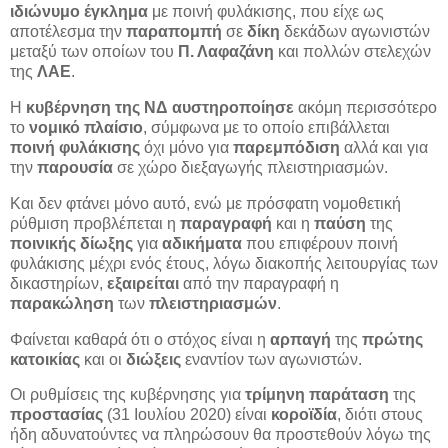
ιδιώνυμο έγκλημα
με ποινή φυλάκισης, που είχε ως
αποτέλεσμα την
παραπομπή
σε
δίκη
δεκάδων αγωνιστών
μεταξύ των οποίων του
Π. Λαφαζάνη
και πολλών στελεχών
της
ΛΑΕ
.
Η
κυβέρνηση της ΝΔ
αυστηροποίησε
ακόμη περισσότερο
το
νομικό πλαίσιο
, σύμφωνα με το οποίο επιβάλλεται
ποινή φυλάκισης
όχι μόνο για
παρεμπόδιση
αλλά και για
την
παρουσία
σε χώρο διεξαγωγής πλειστηριασμών.
Και δεν φτάνει μόνο αυτό, ενώ με πρόσφατη νομοθετική
ρύθμιση προβλέπεται η
παραγραφή
και η
παύση
της
ποινικής δίωξης
για
αδικήματα
που επιφέρουν ποινή
φυλάκισης μέχρι ενός έτους, λόγω διακοπής λειτουργίας των
δικαστηρίων,
εξαιρείται
από την παραγραφή η
παρακώληση
των
πλειστηριασμών
.
Φαίνεται καθαρά ότι ο στόχος είναι η
αρπαγή
της
πρώτης
κατοικίας
και οι
διώξεις
εναντίον των αγωνιστών.
Οι ρυθμίσεις της κυβέρνησης για
τρίμηνη παράταση
της
προστασίας
(31 Ιουλίου 2020) είναι
κοροϊδία
, διότι στους
ήδη αδυνατούντες να πληρώσουν θα προστεθούν λόγω της