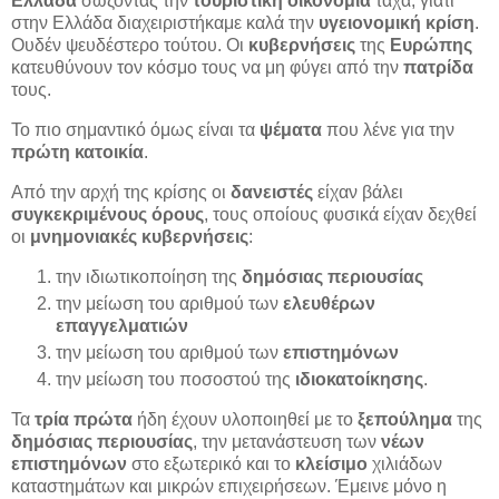
Ελλάδα
σώζοντας την
τουριστική οικονομία
τάχα, γιατί
στην Ελλάδα διαχειριστήκαμε καλά την
υγειονομική κρίση
.
Ουδέν ψευδέστερο τούτου. Οι
κυβερνήσεις
της
Ευρώπης
κατευθύνουν τον κόσμο τους να μη φύγει από την
πατρίδα
τους.
Το πιο σημαντικό όμως είναι τα
ψέματα
που λένε για την
πρώτη κατοικία
.
Από την αρχή της κρίσης οι
δανειστές
είχαν βάλει
συγκεκριμένους όρους
, τους οποίους φυσικά είχαν δεχθεί
οι
μνημονιακές κυβερνήσεις
:
την ιδιωτικοποίηση της
δημόσιας περιουσίας
την μείωση του αριθμού των
ελευθέρων
επαγγελματιών
την μείωση του αριθμού των
επιστημόνων
την μείωση του ποσοστού της
ιδιοκατοίκησης
.
Τα
τρία πρώτα
ήδη έχουν υλοποιηθεί με το
ξεπούλημα
της
δημόσιας περιουσίας
, την μετανάστευση των
νέων
επιστημόνων
στο εξωτερικό και το
κλείσιμο
χιλιάδων
καταστημάτων και μικρών επιχειρήσεων. Έμεινε μόνο η