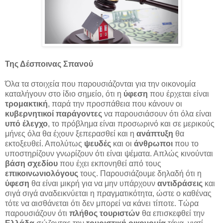
Της Δέσποινας Σπανού
Όλα τα στοιχεία που παρουσιάζονται για την οικονομία
καταλήγουν στο ίδιο σημείο, ότι η
ύφεση
που έρχεται είναι
τρομακτική
, παρά την προσπάθεια που κάνουν οι
κυβερνητικοί παράγοντες
να παρουσιάσουν ότι όλα είναι
υπό έλεγχο
, το πρόβλημα είναι προσωρινό και σε μερικούς
μήνες όλα θα έχουν ξεπερασθεί και η
ανάπτυξη
θα
εκτοξευθεί. Απολύτως
ψευδές
και οι
άνθρωποι
που το
υποστηρίζουν γνωρίζουν ότι είναι ψέματα. Απλώς κινούνται
βάση σχεδίου
που έχει εκπονηθεί από τους
επικοινωνιολόγους
τους.
Παρουσιάζουμε δηλαδή ότι η
ύφεση
θα είναι μικρή για να μην υπάρχουν
αντιδράσεις
και
σιγά σιγά αναδεικνύεται η πραγματικότητα, ώστε ο καθένας
τότε να αισθάνεται ότι δεν μπορεί να κάνει τίποτε. Τώρα
παρουσιάζουν ότι
πλήθος τουριστών
θα επισκεφθεί την