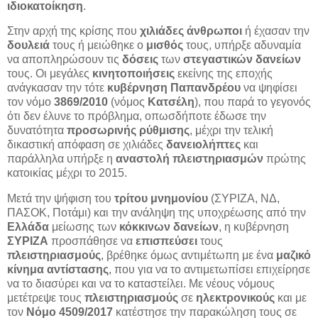
ιδιοκατοίκηση
.
Στην αρχή της κρίσης που
χιλιάδες άνθρωποι
ή έχασαν την
δουλειά
τους ή μειώθηκε ο
μισθός
τους, υπήρξε αδυναμία
να αποπληρώσουν τις
δόσεις
των
στεγαστικών δανείων
τους. Οι μεγάλες
κινητοποιήσεις
εκείνης της εποχής
ανάγκασαν την τότε
κυβέρνηση Παπανδρέου
να ψηφίσει
τον νόμο
3869/2010
(νόμος
Κατσέλη
), που παρά το γεγονός
ότι δεν έλυνε το πρόβλημα, οπωσδήποτε έδωσε την
δυνατότητα
προσωρινής ρύθμισης
, μέχρι την τελική
δικαστική απόφαση σε χιλιάδες
δανειολήπτες
και
παράλληλα υπήρξε η
αναστολή πλειστηριασμών
πρώτης
κατοικίας μέχρι το 2015.
Μετά την ψήφιση του
τρίτου μνημονίου
(ΣΥΡΙΖΑ, ΝΔ,
ΠΑΣΟΚ, Ποτάμι) και την ανάληψη της υποχρέωσης από την
Ελλάδα
μείωσης των
κόκκινων δανείων
, η κυβέρνηση
ΣΥΡΙΖΑ
προσπάθησε να
επισπεύσει
τους
πλειστηριασμούς
, βρέθηκε όμως αντιμέτωπη με ένα
μαζικό
κίνημα αντίστασης
, που για να το αντιμετωπίσει επιχείρησε
να το διασύρει και να το καταστείλει. Με νέους νόμους
μετέτρεψε τους
πλειστηριασμούς
σε
ηλεκτρονικούς
και με
τον
Νόμο 4509/2017
κατέστησε την παρακώληση τους σε