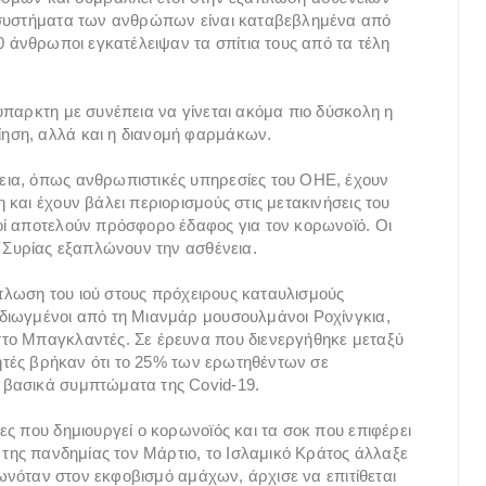
ά συστήματα των ανθρώπων είναι καταβεβλημένα από
0 άνθρωποι εγκατέλειψαν τα σπίτια τους από τα τέλη
ύπαρκτη με συνέπεια να γίνεται ακόμα πιο δύσκολη η
ηση, αλλά και η διανομή φαρμάκων.
εια, όπως ανθρωπιστικές υπηρεσίες του ΟΗΕ, έχουν
και έχουν βάλει περιορισμούς στις μετακινήσεις του
οί αποτελούν πρόσφορο έδαφος για τον κορωνοϊό. Οι
, Συρίας εξαπλώνουν την ασθένεια.
ξάπλωση του ιού στους πρόχειρους καταυλισμούς
διωγμένοι από τη Μιανμάρ μουσουλμάνοι Ροχίνγκια,
το Μπαγκλαντές. Σε έρευνα που διενεργήθηκε μεταξύ
νητές βρήκαν ότι το 25% των ερωτηθέντων σε
 βασικά συμπτώματα της Covid-19.
ς που δημιουργεί ο κορωνοϊός και τα σοκ που επιφέρει
 της πανδημίας τον Μάρτιο, το Ισλαμικό Κράτος άλλαξε
τρωνόταν στον εκφοβισμό αμάχων, άρχισε να επιτίθεται