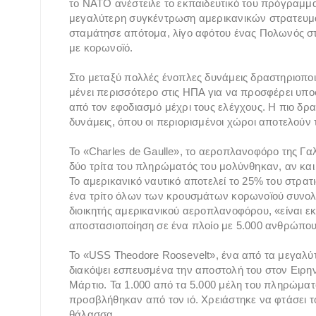
το ΝΑΤΟ ανέστειλε το εκπαιδευτικό του πρόγραμμα
μεγαλύτερη συγκέντρωση αμερικανικών στρατευμ
σταμάτησε απότομα, λίγο αφότου ένας Πολωνός στ
με κορωνοϊό.
Στο μεταξύ πολλές ένοπλες δυνάμεις δραστηριοποι
μένει περισσότερο στις ΗΠΑ για να προσφέρει υποσ
από τον εφοδιασμό μέχρι τους ελέγχους. Η πιο δρα
δυνάμεις, όπου οι περιορισμένοι χώροι αποτελούν τ
Το «Charles de Gaulle», το αεροπλανοφόρο της Γα
δύο τρίτα του πληρώματός του μολύνθηκαν, αν κα
Το αμερικανικό ναυτικό αποτελεί το 25% του στρα
ένα τρίτο όλων των κρουσμάτων κορωνοϊού συνο
διοικητής αμερικανικού αεροπλανοφόρου, «είναι εκ
αποστασιοποίηση σε ένα πλοίο με 5.000 ανθρώπου
Το «USS Theodore Roosevelt», ένα από τα μεγα
διακόψει εσπευσμένα την αποστολή του στον Ειρηνι
Μάρτιο. Τα 1.000 από τα 5.000 μέλη του πληρώμα
προσβλήθηκαν από τον ιό. Χρειάστηκε να φτάσει τ
θάλασσα.