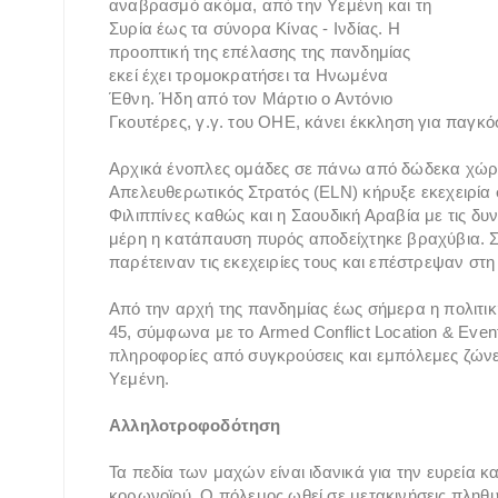
αναβρασμό ακόμα, από την Υεμένη και τη
Συρία έως τα σύνορα Κίνας - Ινδίας. Η
προοπτική της επέλασης της πανδημίας
εκεί έχει τρομοκρατήσει τα Ηνωμένα
Έθνη. Ήδη από τον Μάρτιο ο Αντόνιο
Γκουτέρες, γ.γ. του ΟΗΕ, κάνει έκκληση για παγκ
Αρχικά ένοπλες ομάδες σε πάνω από δώδεκα χώρε
Απελευθερωτικός Στρατός (ELN) κήρυξε εκεχειρία στ
Φιλιππίνες καθώς και η Σαουδική Αραβία με τις δυ
μέρη η κατάπαυση πυρός αποδείχτηκε βραχύβια. Στ
παρέτειναν τις εκεχειρίες τους και επέστρεψαν στη
Από την αρχή της πανδημίας έως σήμερα η πολιτικ
45, σύμφωνα με το Armed Conflict Location & Even
πληροφορίες από συγκρούσεις και εμπόλεμες ζώνες.
Υεμένη.
Αλληλοτροφοδότηση
Τα πεδία των μαχών είναι ιδανικά για την ευρεία κ
κορωνοϊού. Ο πόλεμος ωθεί σε μετακινήσεις πληθ