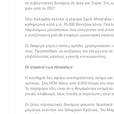
σε κυβερνητικές δυνάμεις σε Ιράκ και Συρία. Στις
Ιράκ από το 2017.
Στην Κολομβία έκλεισε η γέφυρα Σιμόν Μπολιβάρ 
καθημερινά κατά μ.ό. 35.000 Βενεζουελάνοι. Πο
παράνομων μονοπατιών που ελέγχονται από ένοπλε
η ανεξέλεγκτη ροή θα επιφέρει υγειονομική κατασ
Σε διάφορα μέρη ένοπλες ομάδες χρησιμοποιούν το
τους. Προσπαθούν να αυξήσουν τον έλεγχο και να
επιβάλλοντας κανόνες υγιεινής και καραντίνες.
Οι στρατοί των πλουσίων
Η πανδημία δεν αφήνει ανεπηρέαστους ακόμα και
τρόπους. Στις ΗΠΑ πάνω από 8.000 άτομα του στρ
Το παρήγορο εδώ είναι ότι η θνησιμότητα εκτιμάτ
γενικό πληθυσμό, ίσως επειδή οι στρατιώτες είναι
Οι ξένες στρατιωτικές δυνάμεις μείωσαν δραστικά
μάχονται εναντίον του Ισλαμικού Κράτους. Τον Μάρ