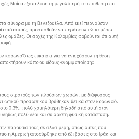
 αρχές Μαΐου εξαπέλυσε τη μεγαλύτερή του επίθεση στο
στα σύνορα με τη Βενεζουέλα. Από εκεί περνούσαν
λλοί από αυτούς προσπαθούν να περάσουν τώρα μέσω
ς ομάδες. Οι αρχές της Κολομβίας φοβούνται ότι αυτή
τροφή.
ν κορωνοϊό ως ευκαιρία για να ενισχύσουν τη θέση
 αποκτήσουν κάποιου είδους «νομιμοποίηση»
 τους στρατούς των πλούσιων χωρών, με διάφορους
ατιωτικού προσωπικού βρέθηκαν θετικά στον κορωνοϊό.
αι στο 0,3%, πολύ χαμηλότερη δηλαδή από αυτή στον
 συνήθως πολύ νέοι και σε άριστη φυσική κατάσταση.
 την παρουσία τους σε άλλα μέρη, όπως αυτές που
τιο η Αμερική αποσύρθηκε από έξι βάσεις στο Ιράκ και