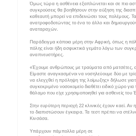
Όμως τώρα η ασθένεια εξαπλώνεται και σε πιο ασταθ
συγκρούσεις θα βοηθήσουν στην αύξηση της διασπο
καθεαυτή μπορεί να επιδεινώσει τους πολέμους. Τα 
ανατροφοδοτώντας το ένα το άλλο και δημιουργούν
αναταραχών.
Παράδειγμα κάποια μέρη στην Αφρική, όπως η πόλ
πόλης είναι ήδη ασφυκτικά γεμάτο λόγω των συγκρ
αναπνευστήρες.
«Έχουμε ανθρώπους με τραύματα από ματσέτες, α
Είμαστε αναγκασμένοι να νοσηλεύουμε δύο με τρία 
να ελεγχθεί η πρόληψη της λοίμωξης» δήλωσε γιατ
συγκεκριμένο νοσοκομείο διαθέτει ειδικό χώρο γι
θάλαμο που είχε χρησιμοποιηθεί για ασθενείς του
Στην ευρύτερη περιοχή 22 κλινικές έχουν καεί. Αν
το διαπιστώσουν έγκαιρα. Τα τεστ πρέπει να στέλν
Κινσάσα.
Υπάρχουν πάμπολλα μέρη σε