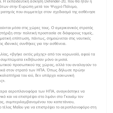
. Η εκπαιδευτική άσκηση Defender-20, που θα ήταν η
άτων στην Ευρώπη μετά τον Ψυχρό Πόλεμο,
ρατηγός που συμμετείχε στον σχεδιασμό της ασθένησε
ούνται μέσα στις χώρες τους. Ο αμερικανικός στρατός
τήριξη στην πολιτική προστασία σε διάφορους τομείς,
ματική επίπτωση, πάντως, σημειώνεται στις ναυτικές
ις ιδανικές συνθήκες για την ασθένεια.
λλίας, «βγήκε εκτός μάχης» από τον κορωνοϊό, αφού τα
ι συμπτώματα εκδήλωσαν μόνο οι μισοί.
τιωτικού προσωπικού της χώρας, αλλά του αναλογούν το
λικά στον στρατό των ΗΠΑ. Όπως δήλωσε πρώην
κολαπτήρια του ιού, δεν υπάρχει κοινωνική
ς».
λύτερα αεροπλανοφόρα των ΗΠΑ, αναγκάστηκε να
κό και να επιστρέψει στο λιμάνι στο Γκουάμ τον
τος, συμπεριλαμβανομένου του καπετάνιου,
ο τέλος Μαΐου για να επιστρέψει το αεροπλανοφόρο στη