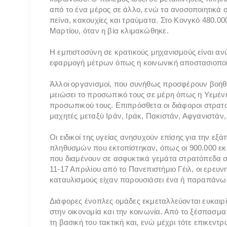
από το ένα μέρος σε άλλο, ενώ τα ανοσοποιητικ
πείνα, κακουχίες και τραύματα. Στο Κονγκό 480.00
Μαρτίου, όταν η βία κλιμακώθηκε.
Η εμπιστοσύνη σε κρατικούς μηχανισμούς είναι αν
εφαρμογή μέτρων όπως η κοινωνική αποστασιοποί
Άλλοι οργανισμοί, που συνήθως προσφέρουν βοήθ
μειώσει το προσωπικό τους σε μέρη όπως η Υεμένη 
προσωπικού τους. Επιπρόσθετα οι διάφοροι στρατ
μαχητές μεταξύ Ιράν, Ιράκ, Πακιστάν, Αφγανιστάν
Οι ειδικοί της υγείας ανησυχούν επίσης για την ε
πληθυσμών που εκτοπίστηκαν, όπως οι 900.000 εκ
που διαμένουν σε ασφυκτικά γεμάτα στρατόπεδα σ
11-17 Απριλίου από το Πανεπιστήμιο Γέιλ, οι ερευ
καταυλισμούς είχαν παρουσιάσει ένα ή παραπάνω
Διάφορες ένοπλες ομάδες εκμεταλλεύονται ευκαιρίε
στην οικονομία και την κοινωνία. Από το ξέσπασμα
τη βασική του τακτική και, ενώ μέχρι τότε επικεν