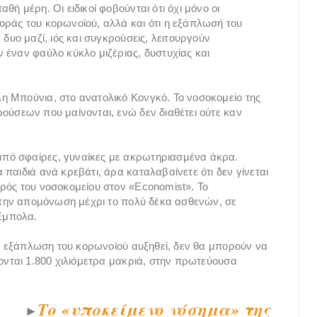
ή μέρη. Οι ειδικοί φοβούνται ότι όχι μόνο οι
ράς του κορωνοϊού, αλλά και ότι η εξάπλωσή του
δυο μαζί, ιός και συγκρούσεις, λειτουργούν
 έναν φαύλο κύκλο μιζέριας, δυστυχίας και
η Μπούνια, στο ανατολικό Κονγκό. Το νοσοκομείο της
ούσεων που μαίνονται, ενώ δεν διαθέτει ούτε καν
πό σφαίρες, γυναίκες με ακρωτηριασμένα άκρα.
παιδιά ανά κρεβάτι, άρα καταλαβαίνετε ότι δεν γίνεται
ρός του νοσοκομείου στον «Economist». Το
α την απομόνωση μέχρι το πολύ δέκα ασθενών, σε
 Έμπολα.
 η εξάπλωση του κορωνοϊού αυξηθεί, δεν θα μπορούν να
ονται 1.800 χιλιόμετρα μακριά, στην πρωτεύουσα
Το «υποκείμενο νόσημα» της
►