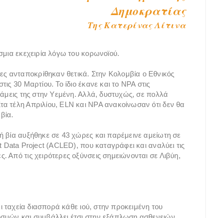
Δημοκρατίας
Tης Κατερίνας Λίτινα
όσμια εκεχειρία λόγω του κορωνοϊού.
ς ανταποκρίθηκαν θετικά. Στην Κολομβία ο Εθνικός
ις 30 Μαρτίου. Το ίδιο έκανε και το NPA στις
νάμεις της στην Υεμένη. Αλλά, δυστυχώς, σε πολλά
α τέλη Απριλίου, ELN και NPA ανακοίνωσαν ότι δεν θα
 βία.
ή βία αυξήθηκε σε 43 χώρες και παρέμεινε αμείωτη σε
t Data Project (ACLED), που καταγράφει και αναλύει τις
 Από τις χειρότερες οξύνσεις σημειώνονται σε Λιβύη,
αι ταχεία διασπορά κάθε ιού, στην προκειμένη του
υσμών και συμβάλλει έτσι στην εξάπλωση ασθενειών