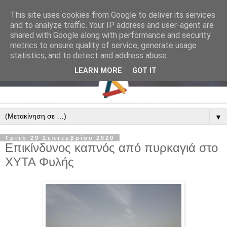
This site uses cookies from Google to deliver its services
and to analyze traffic. Your IP address and user-agent are
shared with Google along with performance and security
metrics to ensure quality of service, generate usage
statistics, and to detect and address abuse.
LEARN MORE
GOT IT
▼
Τρίτη 29 Σεπτεμβρίου 2020
Επικίνδυνος καπνός από πυρκαγιά στο
ΧΥΤΑ Φυλής