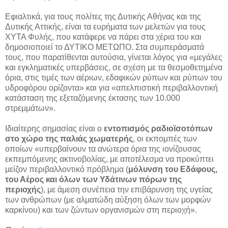
Εφιαλτικά, για τους πολίτες της Δυτικής Αθήνας και της
Δυτικής Αττικής, είναι τα ευρήματα των μελετών για τους
ΧΥΤΑ Φυλής, που κατάφερε να πάρει στα χέρια του και
δημοσιοποιεί το ΔΥΤΙΚΟ ΜΕΤΩΠΟ. Στα συμπεράσματά
τους, που παρατίθενται αυτούσια, γίνεται λόγος για «μεγάλες
και εγκληματικές υπερβάσεις, σε σχέση με τα θεσμοθετημένα
όρια, στις τιμές των αέριων, εδαφικών ρύπων και ρύπων του
υδροφόρου ορίζοντα» και για «απελπιστική περιβαλλοντική
κατάσταση της εξεταζόμενης έκτασης των 10.000
στρεμμάτων».
Ιδιαίτερης σημασίας είναι ο
εντοπισμός ραδιοϊσοτόπων
στο χώρο της παλιάς χωματερής
, οι εκπομπές των
οποίων «υπερβαίνουν τα ανώτερα όρια της ιονίζουσας
εκπεμπόμενης ακτινοβολίας, με αποτέλεσμα να προκύπτει
μείζον περιβαλλοντικό πρόβλημα (
μόλυνση του Εδάφους,
του Αέρος και όλων των Υδάτινων πόρων της
περιοχής
), με άμεση συνέπεια την επιβάρυνση της υγείας
των ανθρώπων (με αλματώδη αύξηση όλων των μορφών
καρκίνου) και των ζώντων οργανισμών στη περιοχή».