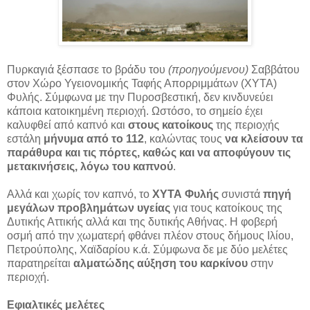
Πυρκαγιά ξέσπασε το βράδυ του
(προηγούμενου)
Σαββάτου
στον Χώρο Υγειονομικής Ταφής Απορριμμάτων (ΧΥΤΑ)
Φυλής. Σύμφωνα με την Πυροσβεστική, δεν κινδυνεύει
κάποια κατοικημένη περιοχή. Ωστόσο, το σημείο έχει
καλυφθεί από καπνό και
στους κατοίκους
της περιοχής
εστάλη
μήνυμα από το 112
, καλώντας τους
να κλείσουν τα
παράθυρα και τις πόρτες, καθώς και να αποφύγουν τις
μετακινήσεις, λόγω του καπνού
.
Αλλά και χωρίς τον καπνό, το
ΧΥΤΑ Φυλής
συνιστά
πηγή
μεγάλων προβλημάτων υγείας
για τους κατοίκους της
Δυτικής Αττικής αλλά και της δυτικής Αθήνας. Η φοβερή
οσμή από την χωματερή φθάνει πλέον στους δήμους Ιλίου,
Πετρούπολης, Χαϊδαρίου κ.ά. Σύμφωνα δε με δύο μελέτες
παρατηρείται
αλματώδης αύξηση του καρκίνου
στην
περιοχή.
Εφιαλτικές μελέτες