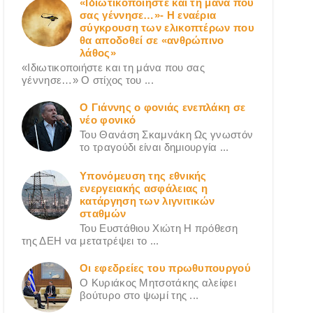
«Ιδιωτικοποιήστε και τη μάνα που
σας γέννησε…»- Η εναέρια
σύγκρουση των ελικοπτέρων που
θα αποδοθεί σε «ανθρώπινο
λάθος»
«Ιδιωτικοποιήστε και τη μάνα που σας
γέννησε…» Ο στίχος του ...
Ο Γιάννης ο φονιάς ενεπλάκη σε
νέο φονικό
Του Θανάση Σκαμνάκη Ως γνωστόν
το τραγούδι είναι δημιουργία ...
Υπονόμευση της εθνικής
ενεργειακής ασφάλειας η
κατάργηση των λιγνιτικών
σταθμών
Του Ευστάθιου Χιώτη Η πρόθεση
της ΔΕΗ να μετατρέψει το ...
Οι εφεδρείες του πρωθυπουργού
Ο Κυριάκος Μητσοτάκης αλείφει
βούτυρο στο ψωμί της ...