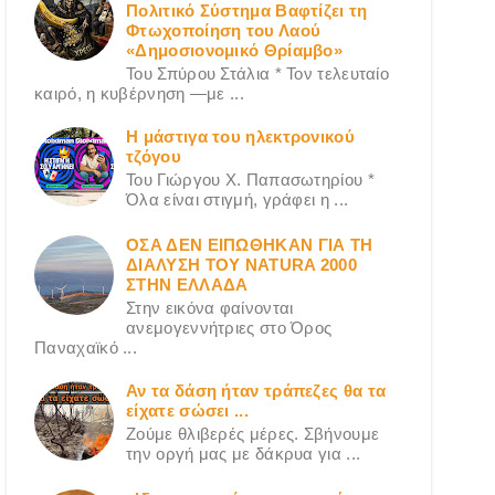
Πολιτικό Σύστημα Βαφτίζει τη
Φτωχοποίηση του Λαού
«Δημοσιονομικό Θρίαμβο»
Του Σπύρου Στάλια * Τον τελευταίο
καιρό, η κυβέρνηση —με ...
Η μάστιγα του ηλεκτρονικού
τζόγου
Του Γιώργου X. Παπασωτηρίου *
Όλα είναι στιγμή, γράφει η ...
ΟΣΑ ΔΕN ΕΙΠΩΘΗΚΑΝ ΓΙΑ ΤΗ
ΔΙΑΛΥΣΗ ΤΟΥ NATURA 2000
ΣΤΗΝ ΕΛΛΑΔΑ
Στην εικόνα φαίνονται
ανεμογεννήτριες στο Όρος
Παναχαϊκό ...
Αν τα δάση ήταν τράπεζες θα τα
είχατε σώσει ...
Ζούμε θλιβερές μέρες. Σβήνουμε
την οργή μας με δάκρυα για ...