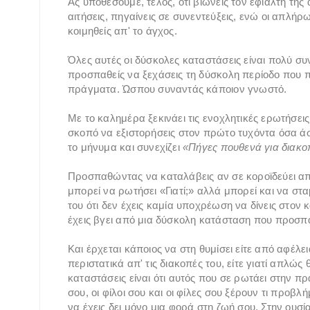
Ας υποθέσουμε, τέλος, ότι βιώνεις τον εφιάλτη της
αιτήσεις, πηγαίνεις σε συνεντεύξεις, ενώ οι απλή
κοιμηθείς απ' το άγχος.
Όλες αυτές οι δύσκολες καταστάσεις είναι πολύ συ
προσπαθείς να ξεχάσεις τη δύσκολη περίοδο που πέ
πράγματα. Ώσπου συναντάς κάποιον γνωστό.
Με το καλημέρα ξεκινάει τις ενοχλητικές ερωτήσει
σκοπό να εξιστορήσεις στον πρώτο τυχόντα όσα ά
το μήνυμα και συνεχίζει
«Πήγες πουθενά για διακο
Προσπαθώντας να καταλάβεις αν σε κοροϊδεύει απα
μπορεί να ρωτήσει «Γιατί;» αλλά μπορεί και να στ
του ότι δεν έχεις καμία υποχρέωση να δίνεις στον 
έχεις βγει από μια δύσκολη κατάσταση που προσπα
Και έρχεται κάποιος να στη θυμίσει είτε από αφέλει
περιστατικά απ' τις διακοπές του, είτε γιατί απλώς 
καταστάσεις είναι ότι αυτός που σε ρωτάει στην πρ
σου, οι φίλοι σου και οι φίλες σου ξέρουν τι προβ
να έχεις δει μόνο μια φορά στη ζωή σου. Στην ουσ