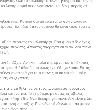
 ανεργίας. Όλο το καλοκαίρι στέλνεις βιογραφικά, κάνεις
ρωτοι λογαριασμοί συσσωρεύονται και δεν μπορείς να
νηθισμένες. Κάποια στιγμή έρχεται το φθινόπωρο και
ρασες. Ελπίζεις ότι του χρόνου θα είναι καλύτερα τα
ς. «Πώς πέρασες το καλοκαίρι;». Εσύ φυσικά δεν έχεις
σχημα πέρασες. Απαντάς ανόρεχτα «Καλά». Δεν πιάνει
πές;»
.
ντάς «Όχι». Αν είναι πολύ περίεργος και αδιάκριτος
αματήσει. Η διάθεσή σου όμως έχει ήδη χαλάσει. Εκτός
καθένα αναφορά για το τι έκανες το καλοκαίρι, μόλις
θείς να ξεχάσεις.
α, είτε γιατί θέλει να σε εντυπωσιάσει αφηγούμενος
θέλει κάτι να πει. Το χειρότερο με αυτές τις άβολες
αγματικότητα δεν δίνει δεκάρα για σένα. Δεν είναι φίλος
λήματα αντιμετωπίζεις. Είναι ένας άνθρωπος που μπορεί
ία ένας άγνωστος.