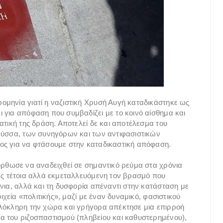
ομηνία γιατί η ναζιστική Χρυσή Αυγή καταδικάστηκε ως
 για απόφαση που συμβαδίζει με το κοινό αίσθημα και
ατική της δράση. Αποτελεί δε και αποτέλεσμα του
 Φύσσα, των συνηγόρων και των αντιφασιστικών
ος για να φτάσουμε στην καταδικαστική απόφαση.
όρθωσε να αναδειχθεί σε σημαντικό ρεύμα στα χρόνια
ως τέτοια αλλά εκμεταλλευόμενη τον βρασμό που
νια, αλλά και τη δυσφορία απέναντι στην κατάσταση με
ιχεία «πολιτικής», μαζί με έναν δυναμικό, φασιστικού
ολόκληρη την χώρα και γρήγορα απέκτησε μια επιρροή
α του ριζοσπαστισμού (πληβείου και καθυστερημένου),