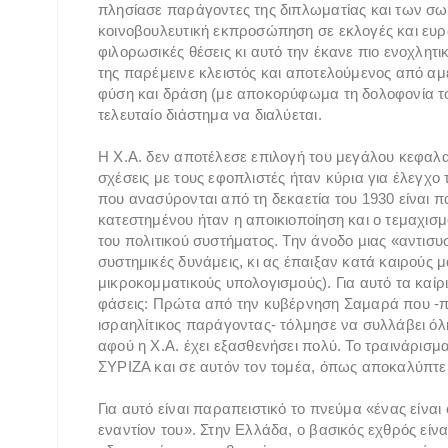
πλησίασε παράγοντες της διπλωματίας και των σ
κοινοβουλευτική εκπροσώπηση σε εκλογές και ευρ
φιλορωσικές θέσεις κι αυτό την έκανε πιο ενοχλητ
της παρέμεινε κλειστός και αποτελούμενος από αμ
φύση και δράση (με αποκορύφωμα τη δολοφονία το
τελευταίο διάστημα να διαλύεται.
Η Χ.Α. δεν αποτέλεσε επιλογή του μεγάλου κεφαλαί
σχέσεις με τους εφοπλιστές ήταν κύρια για έλεγχο τ
που ανασύρονται από τη δεκαετία του 1930 είναι π
κατεστημένου ήταν η αποικιοποίηση και ο τεμαχισ
του πολιτικού συστήματος. Την άνοδο μιας «αντισυσ
συστημικές δυνάμεις, κι ας έπαιξαν κατά καιρούς μ
μικροκομματικούς υπολογισμούς). Για αυτό τα καί
φάσεις: Πρώτα από την κυβέρνηση Σαμαρά που -π
ισραηλίτικος παράγοντας- τόλμησε να συλλάβει όλη
αφού η Χ.Α. έχει εξασθενήσει πολύ. Το τραινάρισμα 
ΣΥΡΙΖΑ και σε αυτόν τον τομέα, όπως αποκαλύπτει
Για αυτό είναι παραπειστικό το πνεύμα «ένας είναι
εναντίον του». Στην Ελλάδα, ο βασικός εχθρός είνα