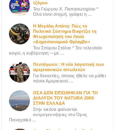
τζόγου
Του Γιώργου X. Παπασωτηρίου *
Όλα είναι στιγμή, γράφει η ...
Η Μεγάλη Απάτη: Πώς το
Πολιτικό Σύστημα Βαφτίζει τη
Φτωχοποίηση του Λαού
«Δημοσιονομικό Θρίαμβο»
Του Σπύρου Στάλια * Τον τελευταίο
καιρό, η κυβέρνηση —με ...
Πεντάγωνο : Η νέα λογιστική των
αμερικανικών απωλειών
Για δεκαετίες, όποιος ήθελε να μάθει
πόσοι Αμερικανοί ...
ΟΣΑ ΔΕN ΕΙΠΩΘΗΚΑΝ ΓΙΑ ΤΗ
ΔΙΑΛΥΣΗ ΤΟΥ NATURA 2000
ΣΤΗΝ ΕΛΛΑΔΑ
Στην εικόνα φαίνονται
ανεμογεννήτριες στο Όρος
Παναχαϊκό ...