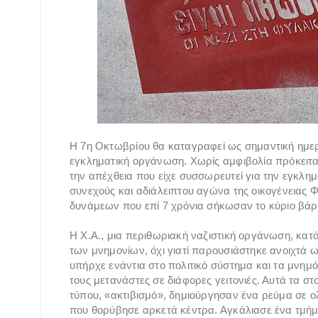
Η 7η Οκτωβρίου θα καταγραφεί ως σημαντική ημερ
εγκληματική οργάνωση. Χωρίς αμφιβολία πρόκειται
την απέχθεια που είχε συσσωρευτεί για την εγκλημ
συνεχούς και αδιάλειπτου αγώνα της οικογένειας
δυνάμεων που επί 7 χρόνια σήκωσαν το κύριο βάρ
Η Χ.Α., μια περιθωριακή ναζιστική οργάνωση, κατ
των μνημονίων, όχι γιατί παρουσιάστηκε ανοιχτά 
υπήρχε ενάντια στο πολιτικό σύστημα και τα μνημό
τους μετανάστες σε διάφορες γειτονιές. Αυτά τα στο
τύπου, «ακτιβισμό», δημιούργησαν ένα ρεύμα σε 
που θορύβησε αρκετά κέντρα. Αγκάλιασε ένα τμήμ