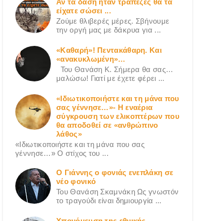
Αν τα δάση ήταν τράπεζες θα τα
είχατε σώσει ...
Ζούμε θλιβερές μέρες. Σβήνουμε
την οργή μας με δάκρυα για ...
«Καθαρή»! Πεντακάθαρη. Και
«ανακυκλωμένη»…
Του Θανάση Κ. Σήμερα θα σας…
μαλώσω! Γιατί με έχετε φέρει ...
«Ιδιωτικοποιήστε και τη μάνα που
σας γέννησε…»- Η εναέρια
σύγκρουση των ελικοπτέρων που
θα αποδοθεί σε «ανθρώπινο
λάθος»
«Ιδιωτικοποιήστε και τη μάνα που σας
γέννησε…» Ο στίχος του ...
Ο Γιάννης ο φονιάς ενεπλάκη σε
νέο φονικό
Του Θανάση Σκαμνάκη Ως γνωστόν
το τραγούδι είναι δημιουργία ...
Υπονόμευση της εθνικής