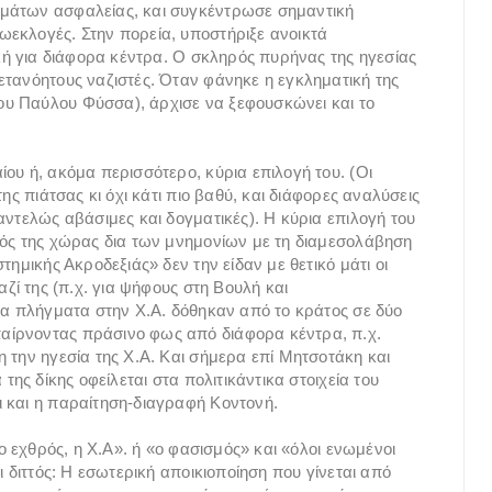
ωμάτων ασφαλείας, και συγκέντρωσε σημαντική
ωεκλογές. Στην πορεία, υποστήριξε ανοικτά
ική για διάφορα κέντρα. Ο σκληρός πυρήνας της ηγεσίας
ετανόητους ναζιστές. Όταν φάνηκε η εγκληματική της
υ Παύλου Φύσσα), άρχισε να ξεφουσκώνει και το
ου ή, ακόμα περισσότερο, κύρια επιλογή του. (Οι
ης πιάτσας κι όχι κάτι πιο βαθύ, και διάφορες αναλύσεις
αντελώς αβάσιμες και δογματικές). Η κύρια επιλογή του
μός της χώρας δια των μνημονίων με τη διαμεσολάβηση
τημικής Ακροδεξιάς» δεν την είδαν με θετικό μάτι οι
αζί της (π.χ. για ψήφους στη Βουλή και
ρια πλήγματα στην Χ.Α. δόθηκαν από το κράτος σε δύο
αίρνοντας πράσινο φως από διάφορα κέντρα, π.χ.
 την ηγεσία της Χ.Α. Και σήμερα επί Μητσοτάκη και
της δίκης οφείλεται στα πολιτικάντικα στοιχεία του
 και η παραίτηση-διαγραφή Κοντονή.
 ο εχθρός, η Χ.Α». ή «ο φασισμός» και «όλοι ενωμένοι
ι διττός: Η εσωτερική αποικιοποίηση που γίνεται από