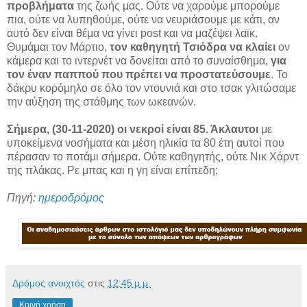
προβλήματα
της ζωής μας. Ούτε να χαρούμε μπορούμε
πια, ούτε να λυπηθούμε, ούτε να νευριάσουμε με κάτι, αν
αυτό δεν είναι θέμα να γίνει post και να μαζέψει λαϊκ.
Θυμάμαι τον Μάρτιο,
τον καθηγητή Τσιόδρα να κλαίει
ον
κάμερα και το ιντερνέτ να δονείται από το συναίσθημα,
για
τον έναν παππού που πρέπει να προστατεύσουμε
. Το
δάκρυ κορόμηλο σε όλο τον ντουνιά και στο τσακ γλιτώσαμε
την αύξηση της στάθμης των ωκεανών.
Σήμερα, (30-11-2020) οι νεκροί είναι 85. Άκλαυτοι
με
υποκείμενα νοσήματα και μέση ηλικία τα 80 έτη αυτοί που
πέρασαν το ποτάμι σήμερα. Ούτε καθηγητής, ούτε Νικ Χάρντ
της πλάκας. Ρε μπας και η γη είναι επίπεδη;
Πηγή:
ημεροδρόμος
Δρόμος ανοιχτός
στις
12:45 μ.μ.
Κοινή χρήση