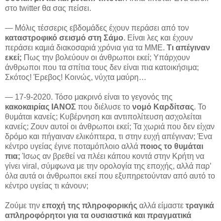
στο twitter θα σας πείσει.
— Μόλις τέσσερις εβδομάδες έχουν περάσει από τον
καταστροφικό σεισμό στη Σάμο
. Είναι λες και έχουν
περάσει καμιά διακοσαριά χρόνια για τα ΜΜΕ.
Τι απέγιναν
εκεί;
Πως την βολεύουν οι άνθρωποι εκεί; Υπάρχουν
άνθρωποι που τα σπίτια τους δεν είναι πια κατοικήσιμα;
Σκότος! Έρεβος! Κοινώς, νύχτα μαύρη…
— 17-9-2020. Τόσο μακρινό είναι το γεγονός της
κακοκαιρίας ΙΑΝΟΣ
που διέλυσε το
νομό Καρδίτσας
. Το
θυμάται κανείς; Κυβέρνηση και αντιπολίτευση ασχολείται
κανείς; Ζουν αυτοί οι άνθρωποι εκεί; Τα χωριά που δεν είχαν
δρόμο και πήγαιναν ελικόπτερα, τι στην ευχή απέγιναν; Ένα
κέντρο υγείας έγινε ποταμόπλοιο αλλά
ποιος το θυμάται
πια;
Ίσως αν βρεθεί να πλέει κάπου κοντά στην Κρήτη να
γίνει viral, σύμφωνα με την ορολογία της εποχής, αλλά παρ’
όλα αυτά οι άνθρωποι εκεί που εξυπηρετούνταν από αυτό το
κέντρο υγείας τι κάνουν;
Ζούμε την
εποχή της πληροφορικής
αλλά είμαστε
τραγικά
απληροφόρητοι για τα ουσιαστικά και πραγματικά