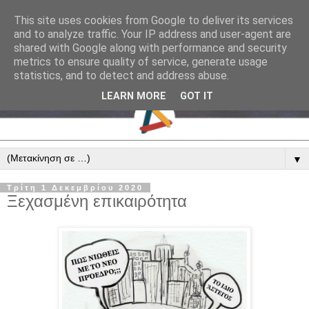
This site uses cookies from Google to deliver its services
and to analyze traffic. Your IP address and user-agent are
shared with Google along with performance and security
metrics to ensure quality of service, generate usage
statistics, and to detect and address abuse.
LEARN MORE
GOT IT
▼
Τρίτη 1 Δεκεμβρίου 2020
Ξεχασμένη επικαιρότητα