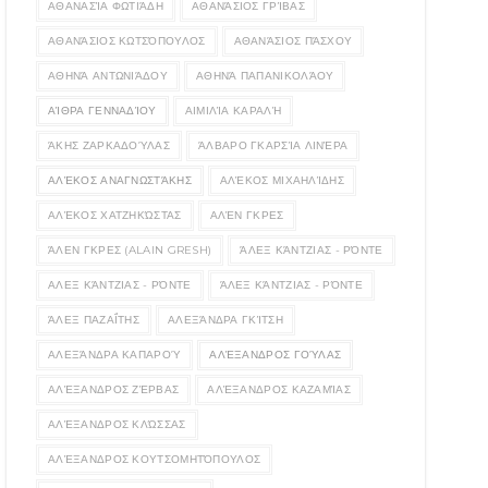
ΑΘΑΝΑΣΊΑ ΦΩΤΙΆΔΗ
ΑΘΑΝΆΣΙΟΣ ΓΡΊΒΑΣ
ΑΘΑΝΆΣΙΟΣ ΚΩΤΣΌΠΟΥΛΟΣ
ΑΘΑΝΆΣΙΟΣ ΠΆΣΧΟΥ
ΑΘΗΝΆ ΑΝΤΩΝΙΆΔΟΥ
ΑΘΗΝΆ ΠΑΠΑΝΙΚΟΛΆΟΥ
ΑΊΘΡΑ ΓΕΝΝΑΔΊΟΥ
ΑΙΜΙΛΊΑ ΚΑΡΑΛΉ
ΆΚΗΣ ΖΑΡΚΑΔΟΎΛΑΣ
ΆΛΒΑΡΟ ΓΚΑΡΣΊΑ ΛΙΝΈΡΑ
ΑΛΈΚΟΣ ΑΝΑΓΝΩΣΤΆΚΗΣ
ΑΛΈΚΟΣ ΜΙΧΑΗΛΊΔΗΣ
ΑΛΈΚΟΣ ΧΑΤΖΗΚΏΣΤΑΣ
ΑΛΈΝ ΓΚΡΕΣ
ΆΛΕΝ ΓΚΡΕΣ (ALAIN GRESH)
ΆΛΕΞ ΚΆΝΤΖΙΑΣ - ΡΌΝΤΕ
ΑΛΕΞ ΚΆΝΤΖΙΑΣ - ΡΌΝΤΕ
ΆΛΕΞ ΚΆΝΤΖΙΑΣ - ΡΌΝΤΕ
ΆΛΕΞ ΠΑΖΑΪ́ΤΗΣ
ΑΛΕΞΆΝΔΡΑ ΓΚΊΤΣΗ
ΑΛΕΞΆΝΔΡΑ ΚΑΠΑΡΟΎ
ΑΛΈΞΑΝΔΡΟΣ ΓΟΎΛΑΣ
ΑΛΈΞΑΝΔΡΟΣ ΖΈΡΒΑΣ
ΑΛΈΞΑΝΔΡΟΣ ΚΑΖΑΜΊΑΣ
ΑΛΈΞΑΝΔΡΟΣ ΚΛΏΣΣΑΣ
ΑΛΈΞΑΝΔΡΟΣ ΚΟΥΤΣΟΜΗΤΌΠΟΥΛΟΣ