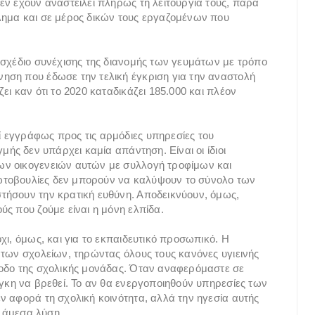
εν έχουν αναστείλει πλήρως τη λειτουργία τους, παρά
λημα και σε μέρος δικών τους εργαζομένων που
 σχέδιο συνέχισης της διανομής των γευμάτων με τρόπο
ηση που έδωσε την τελική έγκριση για την αναστολή
ει καν ότι το 2020 καταδικάζει 185.000 και πλέον
 εγγράφως προς τις αρμόδιες υπηρεσίες του
μής δεν υπάρχει καμία απάντηση. Είναι οι ίδιοι
ων οικογενειών αυτών με συλλογή τροφίμων και
πρωτοβουλίες δεν μπορούν να καλύψουν το σύνολο των
τήσουν την κρατική ευθύνη. Αποδεικνύουν, όμως,
ς που ζούμε είναι η μόνη ελπίδα.
χι, όμως, και για το εκπαιδευτικό προσωπικό. Η
 των σχολείων, τηρώντας όλους τους κανόνες υγιεινής
σοδο της σχολικής μονάδας. Όταν αναφερόμαστε σε
άγκη να βρεθεί. Το αν θα ενεργοποιηθούν υπηρεσίες των
ν αφορά τη σχολική κοινότητα, αλλά την ηγεσία αυτής
εί άμεσα λύση.