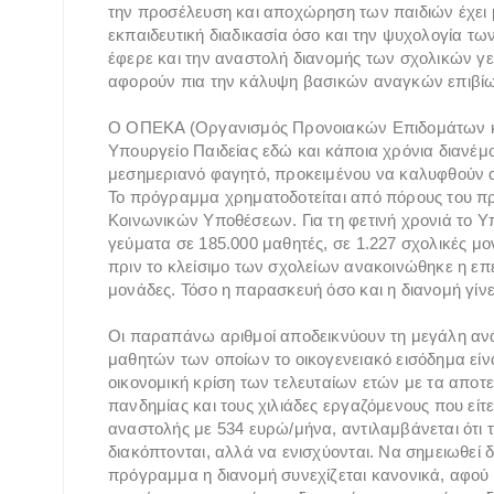
την προσέλευση και αποχώρηση των παιδιών έχει μ
εκπαιδευτική διαδικασία όσο και την ψυχολογία τω
έφερε και την αναστολή διανομής των σχολικών γε
αφορούν πια την κάλυψη βασικών αναγκών επιβί
Ο ΟΠΕΚΑ (Οργανισμός Προνοιακών Επιδομάτων κα
Υπουργείο Παιδείας εδώ και κάποια χρόνια διανέμ
μεσημεριανό φαγητό, προκειμένου να καλυφθούν
Το πρόγραμμα χρηματοδοτείται από πόρους του π
Κοινωνικών Υποθέσεων. Για τη φετινή χρονιά το 
γεύματα σε 185.000 μαθητές, σε 1.227 σχολικές 
πριν το κλείσιμο των σχολείων ανακοινώθηκε η επ
μονάδες. Τόσο η παρασκευή όσο και η διανομή γί
Οι παραπάνω αριθμοί αποδεικνύουν τη μεγάλη ανάγ
μαθητών των οποίων το οικογενειακό εισόδημα είνα
οικονομική κρίση των τελευταίων ετών με τα αποτ
πανδημίας και τους χιλιάδες εργαζόμενους που είτε
αναστολής με 534 ευρώ/μήνα, αντιλαμβάνεται ότι 
διακόπτονται, αλλά να ενισχύονται. Να σημειωθεί δ
πρόγραμμα η διανομή συνεχίζεται κανονικά, αφού α