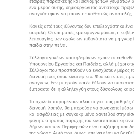
εταιρίες παρασκευής και διανομής των γευμάτων δ
ένα μέρος αυτής, δημιουργώντας αντίστοιχα πρόβ
αναγκάστηκαν να μπουν σε καθεστώς αναστολής.
Κανείς από τους ιθύνοντες δεν επεξεργάστηκε ένα
ασφαλή. Οι επιτροπές εμπειρογνωμόνων, η κυβέρν
λειτουργίας των σχολείων πιθανότατα να μη γνωρίζ
παιδιά στην πείνα.
Σύλλογοι γονέων και κηδεμόνων έχουν απευθυνθεί
Υπουργείου Εργασίας και Παιδείας, αλλά μέχρι στιγ
Σύλλογοι που προσπαθούν να ενισχύσουν μέρος τ
διανομή τους όπου είναι εφικτό. Φυσικά τέτοιες 
αναγκών, δεν μπορούν και δε θέλουν να υποκατασ
έμπρακτα ότι η αλληλεγγύη στους δύσκολους καιρού
Τα σχολεία παραμένουν κλειστά για τους μαθητές ό
διανομή, λοιπόν, θα μπορούσε να συνεχιστεί μέσω
και ασφάλειας με συγκεκριμένο ραντεβού στην εί
φαγητό ο τρόπος παροχής του είναι επιτακτική αν
Δήμων και των Περιφερειών είναι συζήτηση που δε
της χώρας. Αυτό που, όμως, επείγει είναι να βρεθ