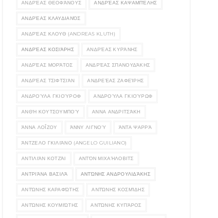
ΑΝΔΡΈΑΣ ΘΕΟΦΆΝΟΥΣ
ΑΝΔΡΈΑΣ ΚΑΨΑΜΠΈΛΗΣ
ΑΝΔΡΈΑΣ ΚΛΑΥΔΙΑΝΌΣ
ΑΝΔΡΈΑΣ ΚΛΟΥΘ (ANDREAS KLUTH)
ΑΝΔΡΈΑΣ ΚΟΣΙΆΡΗΣ
ΑΝΔΡΈΑΣ ΚΥΡΆΝΗΣ
ΑΝΔΡΈΑΣ ΜΟΡΆΤΟΣ
ΑΝΔΡΈΑΣ ΣΠΑΝΟΥΔΆΚΗΣ
ΑΝΔΡΈΑΣ ΤΣΙΦΤΣΙΆΝ
ΑΝΔΡΕΈΑΣ ΖΑΦΕΊΡΗΣ
ΑΝΔΡΟΎΛΑ ΓΚΙΟΎΡΟΦ
ΑΝΔΡΟΎΛΑ ΓΚΙΟΎΡΩΦ
ΑΝΘΉ ΚΟΥΤΣΟΥΜΠΟΎ
ΑΝΝΑ ΑΝΔΡΙΤΣΆΚΗ
ΆΝΝΑ ΛΟΪ́ΖΟΥ
ΆΝΝΥ ΛΙΓΝΟΎ
ΆΝΤΑ ΨΑΡΡΆ
ΆΝΤΖΕΛΟ ΓΚΙΛΙΆΝΟ (ANGELO GUILIANO)
ΑΝΤΙΛΙΆΝ ΚΟΤΖΆΙ
ΑΝΤΌΝ ΜΙΧΑΉΛΟΒΙΤΣ
ΑΝΤΡΙΆΝΑ ΒΑΣΙΛΆ
ΑΝΤΏΝΗΣ ΑΝΔΡΟΥΛΙΔΆΚΗΣ
ΑΝΤΏΝΗΣ ΚΑΡΑΦΏΤΗΣ
ΑΝΤΏΝΗΣ ΚΟΣΜΊΔΗΣ
ΑΝΤΏΝΗΣ ΚΟΥΜΙΏΤΗΣ
ΑΝΤΏΝΗΣ ΚΥΠΆΡΟΣ