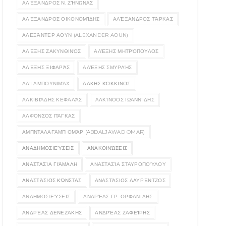
ΑΛΈΞΑΝΔΡΟΣ Ν. ΖΉΝΩΝΑΣ
ΑΛΈΞΑΝΔΡΟΣ ΟΙΚΟΝΟΜΊΔΗΣ
ΑΛΈΞΑΝΔΡΟΣ ΤΆΡΚΑΣ
ΑΛΕΞΆΝΤΕΡ ΑΟΥΝ (ALEXANDER AOUN)
ΑΛΈΞΗΣ ΖΑΚΥΝΘΙΝΌΣ
ΑΛΈΞΗΣ ΜΗΤΡΌΠΟΥΛΟΣ
ΑΛΈΞΗΣ ΞΙΦΑΡΆΣ
ΑΛΈΞΗΣ ΣΜΥΡΛΉΣ
ΑΛΊ ΑΜΠΟΥΝΙΜΆΧ
ΆΛΚΗΣ ΚΌΚΚΙΝΟΣ
ΑΛΚΙΒΙΆΔΗΣ ΚΕΦΑΛΆΣ
ΑΛΚΊΝΟΟΣ ΙΩΑΝΝΊΔΗΣ
ΑΛΦΌΝΣΟΣ ΠΆΓΚΑΣ
ΑΜΠΝΤΑΛΑΓΆΜΠ ΟΜΆΡ (ABDALJAWAD OMAR)
ΑΝΑΔΗΜΟΣΙΕΎΣΕΙΣ
ΑΝΑΚΟΙΝΏΣΕΙΣ
ΑΝΑΣΤΑΣΊΑ ΓΙΆΜΑΛΗ
ΑΝΑΣΤΑΣΊΑ ΣΤΑΥΡΟΠΟΎΛΟΥ
ΑΝΑΣΤΆΣΙΟΣ ΚΏΝΣΤΑΣ
ΑΝΑΣΤΆΣΙΟΣ ΛΑΥΡΈΝΤΖΟΣ
ΑΝΔΗΜΟΣΙΕΎΣΕΙΣ
ΑΝΔΡΈΑΣ ΓΡ. ΟΡΦΑΝΊΔΗΣ
ΑΝΔΡΈΑΣ ΔΕΝΕΖΆΚΗΣ
ΑΝΔΡΈΑΣ ΖΑΦΕΊΡΗΣ