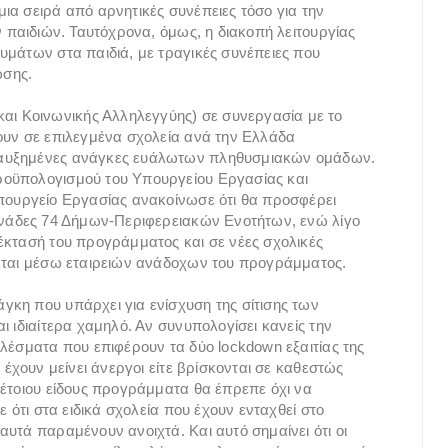
ια σειρά από αρνητικές συνέπειες τόσο για την
ν παιδιών. Ταυτόχρονα, όμως, η διακοπή λειτουργίας
υμάτων στα παιδιά, με τραγικές συνέπειες που
ωσης.
ι Κοινωνικής Αλληλεγγύης) σε συνεργασία με το
ουν σε επιλεγμένα σχολεία ανά την Ελλάδα
 αυξημένες ανάγκες ευάλωτων πληθυσμιακών ομάδων.
ροϋπολογισμού του Υπουργείου Εργασίας και
Υπουργείο Εργασίας ανακοίνωσε ότι θα προσφέρει
μονάδες 74 Δήμων-Περιφερειακών Ενοτήτων, ενώ λίγο
έκτασή του προγράμματος και σε νέες σχολικές
νεται μέσω εταιρειών ανάδοχων του προγράμματος.
κη που υπάρχει για ενίσχυση της σίτισης των
ι ιδιαίτερα χαμηλό. Αν συνυπολογίσει κανείς την
ελέσματα που επιφέρουν τα δύο lockdown εξαιτίας της
 έχουν μείνει άνεργοι είτε βρίσκονται σε καθεστώς
τέτοιου είδους προγράμματα θα έπρεπε όχι να
ε ότι στα ειδικά σχολεία που έχουν ενταχθεί στο
υτά παραμένουν ανοιχτά. Και αυτό σημαίνει ότι οι