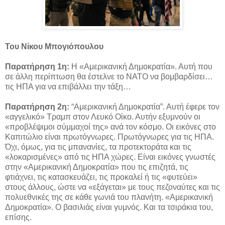
Του Νίκου Μπογιόπουλου
Παρατήρηση 1η:
Η «Αμερικανική Δημοκρατία». Αυτή που
σε άλλη περίπτωση θα έστελνε το ΝΑΤΟ να βομβαρδίσει…
τις ΗΠΑ για να επιβάλλει την τάξη…
Παρατήρηση 2η:
“Αμερικανική Δημοκρατία”. Αυτή έφερε τον
«αγγελικό» Τραμπ στον Λευκό Οίκο. Αυτήν εξυμνούν οι
«προβλέψιμοι σύμμαχοί της» ανά τον κόσμο. Οι εικόνες στο
Καπιτώλιο είναι πρωτόγνωρες. Πρωτόγνωρες για τις ΗΠΑ.
Όχι, όμως, για τις μπανανίες, τα προτεκτοράτα και τις
«λοκαρισμένες» από τις ΗΠΑ χώρες. Είναι εικόνες γνωστές
στην «Αμερικανική Δημοκρατία» που τις επιζητά, τις
φτιάχνει, τις κατασκευάζει, τις προκαλεί ή τις «φυτεύει»
στους άλλους, ώστε να «εξάγεται» με τους πεζοναύτες και τις
πολυεθνικές της σε κάθε γωνιά του πλανήτη. «Αμερικανική
Δημοκρατία». Ο βασιλιάς είναι γυμνός. Και τα τσιράκια του,
επίσης.