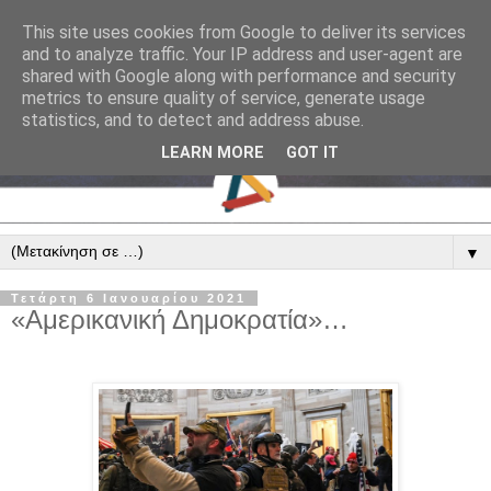
This site uses cookies from Google to deliver its services
and to analyze traffic. Your IP address and user-agent are
shared with Google along with performance and security
metrics to ensure quality of service, generate usage
statistics, and to detect and address abuse.
LEARN MORE
GOT IT
▼
Τετάρτη 6 Ιανουαρίου 2021
«Αμερικανική Δημοκρατία»…