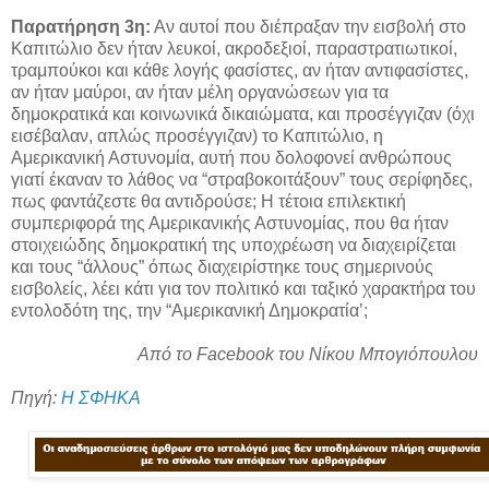
Παρατήρηση 3η:
Αν αυτοί που διέπραξαν την εισβολή στο
Καπιτώλιο δεν ήταν λευκοί, ακροδεξιοί, παραστρατιωτικοί,
τραμπούκοι και κάθε λογής φασίστες, αν ήταν αντιφασίστες,
αν ήταν μαύροι, αν ήταν μέλη οργανώσεων για τα
δημοκρατικά και κοινωνικά δικαιώματα, και προσέγγιζαν (όχι
εισέβαλαν, απλώς προσέγγιζαν) το Καπιτώλιο, η
Αμερικανική Αστυνομία, αυτή που δολοφονεί ανθρώπους
γιατί έκαναν το λάθος να “στραβοκοιτάξουν” τους σερίφηδες,
πως φαντάζεστε θα αντιδρούσε; Η τέτοια επιλεκτική
συμπεριφορά της Αμερικανικής Αστυνομίας, που θα ήταν
στοιχειώδης δημοκρατική της υποχρέωση να διαχειρίζεται
και τους “άλλους” όπως διαχειρίστηκε τους σημερινούς
εισβολείς, λέει κάτι για τον πολιτικό και ταξικό χαρακτήρα του
εντολοδότη της, την “Αμερικανική Δημοκρατία’;
Από το Facebook του Νίκου Μπογιόπουλου
Πηγή:
Η ΣΦΗΚΑ