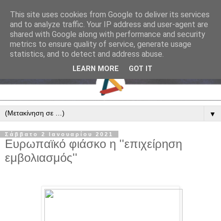
This site uses cookies from Google to deliver its services
and to analyze traffic. Your IP address and user-agent are
shared with Google along with performance and security
metrics to ensure quality of service, generate usage
statistics, and to detect and address abuse.
LEARN MORE
GOT IT
▼
Σάββατο 2 Ιανουαρίου 2021
Ευρωπαϊκό φιάσκο η ''επιχείρηση
εμβολιασμός''