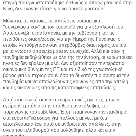
στιγμή που γνωστοποιήθηκε διεθνώς η ύπαρξη του ιού στην
Κίνα, δεν έκαναν τίποτε για να προετοιμαστούν.
Μάλιστα, σε κάποιες περιπτώσεις ουσιαστικά
"συνεργάστηκαν" με τον κορονοϊό για την εξάπλωσή του.
Αυτό συνέβη στην Ισπανία, με την κυβέρνηση και τις
περιβόητες διαδηλώσεις για την Ημέρα της Γυναίκας, οι
οποίες λειτούργησαν σαν υπερβόμβες διασποράς του ιού,
με τα γνωστά αποτελέσματα εν συνεχεία. Αλλά και όταν η
πανδημία εκδηλώθηκε με όλη της την ένταση, οι ευρωπαϊκές
ηγεσίες δεν έβαλαν μυαλό. Δεν αξιοποίησαν την τεράστια
οικονομική δύναμη της ΕΕ και το ειδικό της γεωπολιτικό
βάρος για να περιορίσουν όσο το δυνατόν πιο σύντομα την
πανδημία και να απαλλάξουν τις κοινωνίες από την απειλή
και τις οικονομίες από τις καταστροφικές επιπτώσεις.
Αυτό που τελικά έκαναν οι ευρωπαϊκές ηγεσίες ήταν να
εγείρουν εμπόδια στην υπόθεση ανακάλυψης και
παραγωγής του εμβολίου. Έτσι, επιμήκυναν την πανδημία
στα ευρωπαϊκά εδάφη για πολλούς μήνες, με ό,τι
αποτελέσματα έχει αυτό σε ανθρώπινες απώλειες, στην
υγεία του πληθυσμού που μολύνθηκε, αλλά και στην