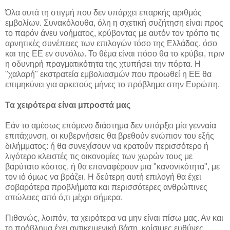
Όλα αυτά τη στιγμή που δεν υπάρχει επαρκής αριθμός
εμβολίων. Συνακόλουθα, όλη η σχετική συζήτηση είναι προς
το παρόν άνευ νοήματος, κρύβοντας με αυτόν τον τρόπο τις
αρνητικές συνέπειες των επιλογών τόσο της Ελλάδας, όσο
και της ΕΕ εν συνόλω. Το θέμα είναι πόσο θα το κρύβει, πριν
η οδυνηρή πραγματικότητα της χτυπήσει την πόρτα. Η
"χαλαρή" εκστρατεία εμβολιασμών που προωθεί η ΕΕ θα
επιμηκύνει για αρκετούς μήνες το πρόβλημα στην Ευρώπη.
Τα χειρότερα είναι μπροστά μας
Εάν το αμέσως επόμενο διάστημα δεν υπάρξει μία γενναία
επιτάχυνση, οι κυβερνήσεις θα βρεθούν ενώπιον του εξής
διλήμματος: ή θα συνεχίσουν να κρατούν περισσότερο ή
λιγότερο κλειστές τις οικονομίες των χωρών τους με
βαρύτατο κόστος, ή θα επαναφέρουν μια "κανονικότητα", με
τον ιό όμως να βράζει. Η δεύτερη αυτή επιλογή θα έχει
σοβαρότερα προβλήματα και περισσότερες ανθρώπινες
απώλειες από ό,τι μέχρι σήμερα.
Πιθανώς, λοιπόν, τα χειρότερα να μην είναι πίσω μας. Αν και
το πρόβλημα έχει αντικειμενική βάση, κρίσιμες ευθύνες