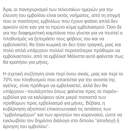
Άρα, οι πανηγυρισμοί των τελευταίων ημερών για την
έλευση του εμβολίου είναι εκτός νοήματος, από τη στιγμή
που οι ποσότητες εμβολίων που έχουν φτάσει απλά δεν
αρκούν ούτε καν για το πρώτο κύμα εμβολιασμού. Όσο δε
για την διαφημιστική καμπάνια που γίνεται για να πειστεί ο
πληθυσμός να ξεπεράσει τους φόβους του και να
εμβολιαστεί, θα ήταν κωμική αν δεν ήταν τραγική, μιας και
πολύ απλά υπάρχουν πολλοί περισσότεροι πρόθυμοι να
εμβολιαστούν, από τα εμβόλια! Μάλιστα αυτό φαίνεται πως
θα κρατήσει για μήνες.
Η σχετική συζήτηση είναι περί όνου σκιάς, μιας και περί το
70% του πληθυσμού που απαιτείται για την ανοσία της
αγέλης, είναι πρόθυμο να εμβολιαστεί, αλλά δεν θα
υπάρχουν –τουλάχιστον όπως φαίνεται προς το παρόν–
εμβόλια για να καλύψουν ούτε μικρό ποσοστό των
προθύμων προς εμβολιασμό για μήνες. Βέβαια, η
κυβέρνηση αξιοποιεί επικοινωνιακά τις αιτιάσεις των
"εμβολιομάχων" και των αρνητών του κορονοϊού, ώστε να
εγκλωβίσει τον δημόσιο διάλογο στο δίπολο "αποδοχή ή
άρνηση του εμβολίου".