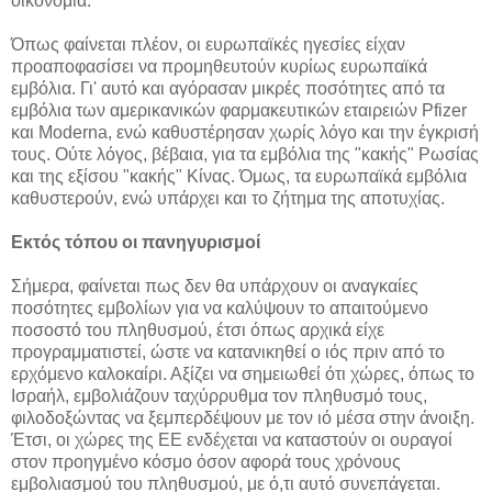
οικονομία.
Όπως φαίνεται πλέον, οι ευρωπαϊκές ηγεσίες είχαν
προαποφασίσει να προμηθευτούν κυρίως ευρωπαϊκά
εμβόλια. Γι' αυτό και αγόρασαν μικρές ποσότητες από τα
εμβόλια των αμερικανικών φαρμακευτικών εταιρειών Pfizer
και Moderna, ενώ καθυστέρησαν χωρίς λόγο και την έγκρισή
τους. Ούτε λόγος, βέβαια, για τα εμβόλια της "κακής" Ρωσίας
και της εξίσου "κακής" Κίνας. Όμως, τα ευρωπαϊκά εμβόλια
καθυστερούν, ενώ υπάρχει και το ζήτημα της αποτυχίας.
Εκτός τόπου οι πανηγυρισμοί
Σήμερα, φαίνεται πως δεν θα υπάρχουν οι αναγκαίες
ποσότητες εμβολίων για να καλύψουν το απαιτούμενο
ποσοστό του πληθυσμού, έτσι όπως αρχικά είχε
προγραμματιστεί, ώστε να κατανικηθεί ο ιός πριν από το
ερχόμενο καλοκαίρι. Αξίζει να σημειωθεί ότι χώρες, όπως το
Ισραήλ, εμβολιάζουν ταχύρρυθμα τον πληθυσμό τους,
φιλοδοξώντας να ξεμπερδέψουν με τον ιό μέσα στην άνοιξη.
Έτσι, οι χώρες της ΕΕ ενδέχεται να καταστούν οι ουραγοί
στον προηγμένο κόσμο όσον αφορά τους χρόνους
εμβολιασμού του πληθυσμού, με ό,τι αυτό συνεπάγεται.