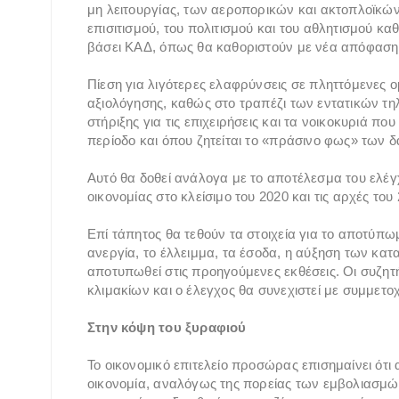
μη λειτουργίας, των αεροπορικών και ακτοπλοϊκ
επισιτισμού, του πολιτισμού και του αθλητισμού κ
βάσει ΚΑΔ, όπως θα καθοριστούν με νέα απόφαση
Πίεση για λιγότερες ελαφρύνσεις σε πληττόμενες ο
αξιολόγησης, καθώς στο τραπέζι των εντατικών τ
στήριξης για τις επιχειρήσεις και τα νοικοκυριά που
περίοδο και όπου ζητείται το «πράσινο φως» των δ
Αυτό θα δοθεί ανάλογα με το αποτέλεσμα του ελέγ
οικονομίας στο κλείσιμο του 2020 και τις αρχές του
Επί τάπητος θα τεθούν τα στοιχεία για το αποτύπ
ανεργία, το έλλειμμα, τα έσοδα, η αύξηση των κατ
αποτυπωθεί στις προηγούμενες εκθέσεις. Οι συζητή
κλιμακίων και ο έλεγχος θα συνεχιστεί με συμμετοχ
Στην κόψη του ξυραφιού
Το οικονομικό επιτελείο προσώρας επισημαίνει ότι
οικονομία, αναλόγως της πορείας των εμβολιασμών.