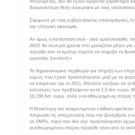
στοχευμένες, δεν θα έχουν οριζόντιο χαρακτήρα κα
δυσμενέστερη θέση συγκριτικά με τους υπολοίπους
Σύμφωνα με τους κυβερνητικούς υπολογισμούς, έν
την ελληνική οικονομία.
Αν όμως η κατάσταση σιγά - σιγά ομαλοποιηθεί, πι
2020, θα είναι μία χρονιά που χρειάζεται μέτρο γι
περίοδο που το κράτος έπρεπε να στηρίξει τη δρασ
εργασίας ζωντανές».
Τα δημοσιονομικά περιθώρια για στήριξη των επιχε
ευρώ), που έχουν προϋπολογιστεί, μαζί με τα φορ
να επαρκούν για το 2021. Μάλιστα τονίζουν ότι οι 
καλύτερες των προβλέψεων κατά 1,5 δισ. ευρώ. Μ
18,198 δισ. ευρώ, αλλά ο αναθεωρημένος στόχος 
Η θετικότερη του αναμενομένου επίδοση οφείλεται 
πληρώσει τις υποχρεώσεις τους τον Δεκέμβριο, εν
τα SMPs, ποσό που δεν είχε προϋπολογιστεί αρχικά
αναθεωρημένου στόχου προήλθε τόσο από το σκέλ