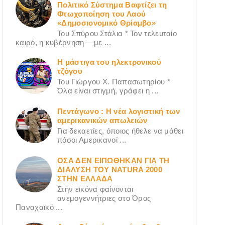
Πολιτικό Σύστημα Βαφτίζει τη
Φτωχοποίηση του Λαού
«Δημοσιονομικό Θρίαμβο»
Του Σπύρου Στάλια * Τον τελευταίο
καιρό, η κυβέρνηση —με ...
Η μάστιγα του ηλεκτρονικού
τζόγου
Του Γιώργου X. Παπασωτηρίου *
Όλα είναι στιγμή, γράφει η ...
Πεντάγωνο : Η νέα λογιστική των
αμερικανικών απωλειών
Για δεκαετίες, όποιος ήθελε να μάθει
πόσοι Αμερικανοί ...
ΟΣΑ ΔΕN ΕΙΠΩΘΗΚΑΝ ΓΙΑ ΤΗ
ΔΙΑΛΥΣΗ ΤΟΥ NATURA 2000
ΣΤΗΝ ΕΛΛΑΔΑ
Στην εικόνα φαίνονται
ανεμογεννήτριες στο Όρος
Παναχαϊκό ...