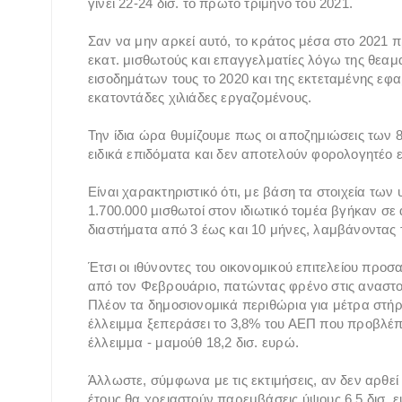
γίνει 22-24 δισ. το πρώτο τρίμηνο του 2021.
Σαν να μην αρκεί αυτό, το κράτος μέσα στο 2021 
εκατ. μισθωτούς και επαγγελματίες λόγω της θεα
εισοδημάτων τους το 2020 και της εκτεταμένης ε
εκατοντάδες χιλιάδες εργαζομένους.
Την ίδια ώρα θυμίζουμε πως οι αποζημιώσεις των 8
ειδικά επιδόματα και δεν αποτελούν φορολογητέο 
Είναι χαρακτηριστικό ότι, με βάση τα στοιχεία τω
1.700.000 μισθωτοί στον ιδιωτικό τομέα βγήκαν σ
διαστήματα από 3 έως και 10 μήνες, λαμβάνοντας 
Έτσι οι ιθύνοντες του οικονομικού επιτελείου προσ
από τον Φεβρουάριο, πατώντας φρένο στις αναστο
Πλέον τα δημοσιονομικά περιθώρια για μέτρα στήρι
έλλειμμα ξεπεράσει το 3,8% του ΑΕΠ που προβλέπ
έλλειμμα - μαμούθ 18,2 δισ. ευρώ.
Άλλωστε, σύμφωνα με τις εκτιμήσεις, αν δεν αρθεί
έτους θα χρειαστούν παρεμβάσεις ύψους 6,5 δισ. ε