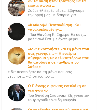
Αν τα δάση ήταν τράπεζες θα τα
είχατε σώσει ...
Ζούμε θλιβερές μέρες. Σβήνουμε
την οργή μας με δάκρυα για ...
«Καθαρή»! Πεντακάθαρη. Και
«ανακυκλωμένη»…
Του Θανάση Κ. Σήμερα θα σας…
μαλώσω! Γιατί με έχετε φέρει ...
«Ιδιωτικοποιήστε και τη μάνα που
σας γέννησε…»- Η εναέρια
σύγκρουση των ελικοπτέρων που
θα αποδοθεί σε «ανθρώπινο
λάθος»
«Ιδιωτικοποιήστε και τη μάνα που σας
γέννησε…» Ο στίχος του ...
Ο Γιάννης ο φονιάς ενεπλάκη σε
νέο φονικό
Του Θανάση Σκαμνάκη Ως γνωστόν
το τραγούδι είναι δημιουργία ...
Οι εφεδρείες του πρωθυπουργού