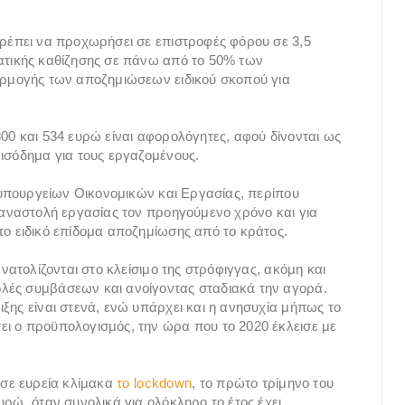
πρέπει να προχωρήσει σε επιστροφές φόρου σε 3,5
ματικής καθίζησης σε πάνω από το 50% των
φαρμογής των αποζημιώσεων ειδικού σκοπού για
00 και 534 ευρώ είναι αφορολόγητες, αφού δίνονται ως
εισόδημα για τους εργαζομένους.
ν υπουργείων Οικονομικών και Εργασίας, περίπου
ε αναστολή εργασίας τον προηγούμενο χρόνο και για
το ειδικό επίδομα αποζημίωσης από το κράτος.
ανατολίζονται στο κλείσιμο της στρόφιγγας, ακόμη και
λές συμβάσεων και ανοίγοντας σταδιακά την αγορά.
ξης είναι στενά, ενώ υπάρχει και η ανησυχία μήπως το
ει ο προϋπολογισμός, την ώρα που το 2020 έκλεισε με
 σε ευρεία κλίμακα
το lockdown
, το πρώτο τρίμηνο του
υρώ, όταν συνολικά για ολόκληρο το έτος έχει