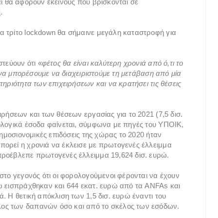
ι θα αφορούν εκείνους που βρίσκονται σε
.
α τρίτο lockdown θα σήμαινε μεγάλη καταστροφή για
στεύουν ότι «
φέτος θα είναι καλύτερη χρονιά από ό,τι το
α να μπορέσουμε να διαχειριστούμε τη μετάβαση από μία
τηριότητα των επιχειρήσεων και να κρατήσει τις θέσεις
ιρήσεων και των θέσεων εργασίας για το 2021 (7,5 δισ.
ολογικά έσοδα φαίνεται, σύμφωνα με πηγές του ΥΠΟΙΚ,
δημοσιονομικές επιδόσεις της χώρας το 2020 ήταν
πορεί η χρονιά να έκλεισε με πρωτογενές έλλειμμα
προέβλεπε πρωτογενές έλλειμμα 19,624 δισ. ευρώ.
στο γεγονός ότι οι φορολογούμενοι φέρονται να έχουν
ώ εισπράχθηκαν και 644 εκατ. ευρώ από τα ANFAs και
. Η θετική απόκλιση των 1,5 δισ. ευρώ έναντι του
ος των δαπανών όσο και από το σκέλος των εσόδων.