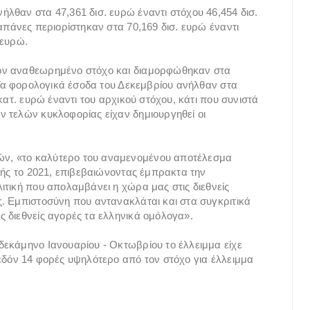
λθαν στα 47,361 δισ. ευρώ έναντι στόχου 46,454 δισ.
απάνες περιορίστηκαν στα 70,169 δισ. ευρώ έναντι
 ευρώ.
ον αναθεωρημένο στόχο και διαμορφώθηκαν στα
. Τα φορολογικά έσοδα του Δεκεμβρίου ανήλθαν στα
κατ. ευρώ έναντι του αρχικού στόχου, κάτι που συνιστά
 τελών κυκλοφορίας είχαν δημιουργηθεί οι
ν, «το καλύτερο του αναμενομένου αποτέλεσμα
κής το 2021, επιβεβαιώνοντας έμπρακτα την
ιτική που απολαμβάνει η χώρα μας στις διεθνείς
. Εμπιστοσύνη που αντανακλάται και στα συγκριτικά
 διεθνείς αγορές τα ελληνικά ομόλογα».
εκάμηνο Ιανουαρίου - Οκτωβρίου το έλλειμμα είχε
εδόν 14 φορές υψηλότερο από τον στόχο για έλλειμμα