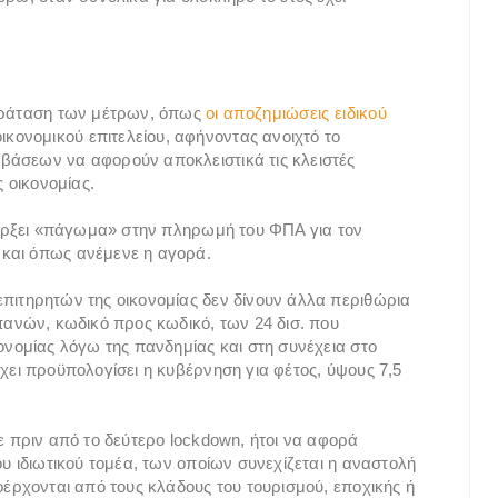
παράταση των μέτρων, όπως
οι αποζημιώσεις ειδικού
κονομικού επιτελείου, αφήνοντας ανοιχτό το
βάσεων να αφορούν αποκλειστικά τις κλειστές
ς οικονομίας.
υπάρξει «πάγωμα» στην πληρωμή του ΦΠΑ για τον
και όπως ανέμενε η αγορά.
πιτηρητών της οικονομίας δεν δίνουν άλλα περιθώρια
πανών, κωδικό προς κωδικό, των 24 δισ. που
ονομίας λόγω της πανδημίας και στη συνέχεια στο
χει προϋπολογίσει η κυβέρνηση για φέτος, ύψους 7,5
ε πριν από το δεύτερο lockdown, ήτοι να αφορά
ου ιδιωτικού τομέα, των οποίων συνεχίζεται η αναστολή
οέρχονται από τους κλάδους του τουρισμού, εποχικής ή