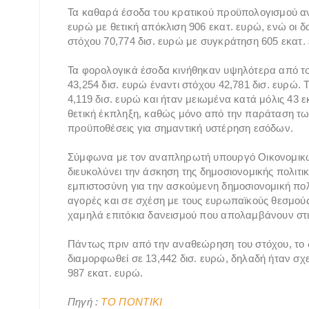
Τα καθαρά έσοδα του κρατικού προϋπολογισμού ανή
ευρώ με θετική απόκλιση 906 εκατ. ευρώ, ενώ οι δ
στόχου 70,774 δισ. ευρώ με συγκράτηση 605 εκατ.
Τα φορολογικά έσοδα κινήθηκαν υψηλότερα από τ
43,254 δισ. ευρώ έναντι στόχου 42,781 δισ. ευρώ
4,119 δισ. ευρώ και ήταν μειωμένα κατά μόλις 43 ε
θετική έκπληξη, καθώς μόνο από την παράταση των
προϋποθέσεις για σημαντική υστέρηση εσόδων.
Σύμφωνα με τον αναπληρωτή υπουργό Οικονομικώ
διευκολύνει την άσκηση της δημοσιονομικής πολιτι
εμπιστοσύνη για την ασκούμενη δημοσιονομική πολ
αγορές και σε σχέση με τους ευρωπαϊκούς θεσμούς
χαμηλά επιτόκια δανεισμού που απολαμβάνουν στις
Πάντως πριν από την αναθεώρηση του στόχου, το δ
διαμορφωθεί σε 13,442 δισ. ευρώ, δηλαδή ήταν σχ
987 εκατ. ευρώ.
Πηγή :
ΤΟ ΠΟΝΤΙΚΙ