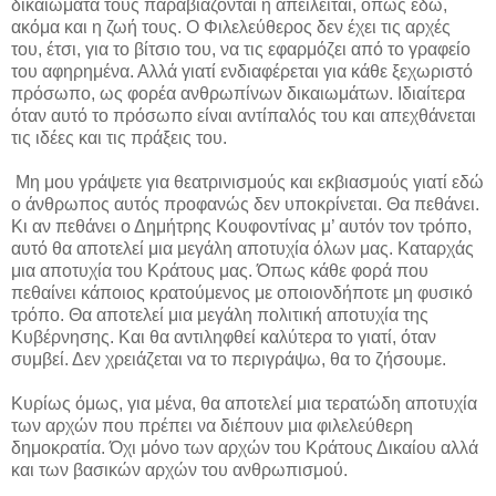
δικαιώματά τους παραβιάζονται ή απειλείται, όπως εδώ,
ακόμα και η ζωή τους. Ο Φιλελεύθερος δεν έχει τις αρχές
του, έτσι, για το βίτσιο του, να τις εφαρμόζει από το γραφείο
του αφηρημένα. Αλλά γιατί ενδιαφέρεται για κάθε ξεχωριστό
πρόσωπο, ως φορέα ανθρωπίνων δικαιωμάτων. Ιδιαίτερα
όταν αυτό το πρόσωπο είναι αντίπαλός του και απεχθάνεται
τις ιδέες και τις πράξεις του.
Μη μου γράψετε για θεατρινισμούς και εκβιασμούς γιατί εδώ
ο άνθρωπος αυτός προφανώς δεν υποκρίνεται. Θα πεθάνει.
Κι αν πεθάνει ο Δημήτρης Κουφοντίνας μ’ αυτόν τον τρόπο,
αυτό θα αποτελεί μια μεγάλη αποτυχία όλων μας. Καταρχάς
μια αποτυχία του Κράτους μας. Όπως κάθε φορά που
πεθαίνει κάποιος κρατούμενος με οποιονδήποτε μη φυσικό
τρόπο. Θα αποτελεί μια μεγάλη πολιτική αποτυχία της
Κυβέρνησης. Και θα αντιληφθεί καλύτερα το γιατί, όταν
συμβεί. Δεν χρειάζεται να το περιγράψω, θα το ζήσουμε.
Κυρίως όμως, για μένα, θα αποτελεί μια τερατώδη αποτυχία
των αρχών που πρέπει να διέπουν μια φιλελεύθερη
δημοκρατία. Όχι μόνο των αρχών του Κράτους Δικαίου αλλά
και των βασικών αρχών του ανθρωπισμού.