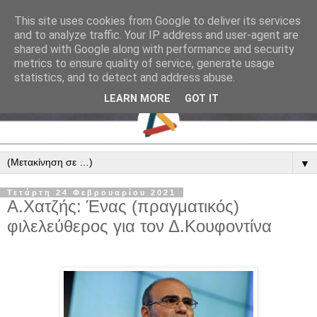
This site uses cookies from Google to deliver its services
and to analyze traffic. Your IP address and user-agent are
shared with Google along with performance and security
metrics to ensure quality of service, generate usage
statistics, and to detect and address abuse.
LEARN MORE
GOT IT
▼
Τετάρτη 24 Φεβρουαρίου 2021
Α.Χατζής: Ένας (πραγματικός)
φιλελεύθερος για τον Δ.Κουφοντίνα