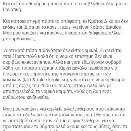
Και απ’ όσο θυμάμαι η ποινή που του επιβλήθηκε δεν ήταν η
θανατική.
Και κάποια στιγμή πάρτε το απόφαση, το Κράτος Δικαίου δεν
εκδικείται. Διότι αν το κάνει, παύει να είναι Κράτος Δικαίου.
Μην μου γράψετε για κανόνες δικαίου και διάφορες άλλες
μπουρδολογίες.
Διότι κατά πάσα πιθανότητα δεν είστε νομικοί. Κι αν είστε,
τότε ξέρετε πολύ καλά ότι η νομική επιστήμη δεν είναι
ακριβώς exact science. Αλλά και γιατί εδώ έγιναν σοβαρά
λάθη και παρατυπίες και υπάρχει μεγάλο περιθώριο για
διαφορετικές ερμηνείες της πραγματικότητας και των
κανόνων (fact & rule skepticism, γνωστά στη νομική θεωρία
από τις αρχές του 20ου αι. τουλάχιστον). Αλλά δεν με
απασχολεί εδώ το νομικό κομμάτι, καθώς η ζωή ενός
ανθρώπου κινδυνεύει.
Μην μου γράψετε για αφελείς φιλελεύθερους που πιάνονται
πάντα στο δόλωμα των αντιπάλων τους γιατί θα σας πω ότι
γι’ αυτό βρίσκονται στον κόσμο οι φιλελεύθεροι, για να
προστατεύουν τα θύματα αλλά ακόμα και τους θύτες, όταν τα