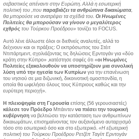
σεβαστικός απέναντι στην Ευρώπη. Αλλά η εσωτερική
πολιτική του ,που
παραβιάζει τα ανθρώπινα δικαιώματα
,
θα μπορούσε να ανατρέψει τα σχέδιά του.
Οι Ηνωμένες
Πολιτείες θα μπορούσαν να γίνουν ο μεγαλύτερος
εχθρός
του Τούρκου Προέδρου»
τονίζει το FOCUS.
Αυτό λένε άλλωστε όλοι οι διεθνείς αναλυτές, αλλά το
δείχνουν και οι πράξεις: Ο εκπρόσωπος του Στέιτ
Ντιπάρτμεντ, σχολιάζοντας τις δηλώσεις Ερντογάν για «δύο
κράτη στην Κύπρο» ,κατέστησε σαφές ότι «
οι Ηνωμένες
Πολιτείες εξακολουθούν να υποστηρίζουν μια συνολική
λύση υπό την ηγεσία των Κυπρίων
για την επανένωση
του νησιού σε μια διζωνική, δικοινοτική ομοσπονδία, η
οποία θα ωφελήσει όλους τους Κύπριους καθώς και την
ευρύτερη περιοχή».
Η πλειοψηφία στη Γερουσία
επίσης (56 γερουσιαστές)
κάλεσε τον Πρόεδρο
Μπάιντεν
να πιέσει την τουρκική
κυβέρνηση
να βελτιώσει την κατάσταση των ανθρωπίνων
δικαιωμάτων, επισημαίνοντας τον αυξανόμενο αυταρχισμό
τόσο στο εσωτερικό όσο και στο εξωτερικό.
«Η εξωτερική
πολιτική του Τούρκου Προέδρου Ρετζέπ Ταγίπ Ερντογάν