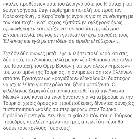
«καλές προθέσεις» ούτε του Δεριγνύ ούτε του Κιουταχή και
έφυγε γρήγορα. Στην περίφημη επιστολή του προς τον
Κολοκοτρώνη , ο Καραϊσκάκης έγραψε για τη συνάντηση με
τον Κιουταχή:
«Κατ` αρχάς εξιπάσθην, ογλήγορα όμως
εφιλιωθήκαμεν και ελπίζω να του κοστίση η φιλία μου.
Είπαμε πολλά, εκείνος με την ιδέαν ότι έχει ραγιάδες τους
Έλληνας και εγώ με την ιδέαν ότι είμεθα ελεύθεροι»
…
Σχεδόν δύο αιώνες μετά , έχει κυλήσει πολύ νερό και στις
δύο ακτές του Αιγαίου, αλλά με τον νέο-Οθωμανό νοσταλγό
του Κιουταχή, του Ομέρ Βρυώνη και των άλλων «ηρώων»
του ,στο τιμόνι της Τουρκίας , η αντιμετώπιση των Ελλήνων
από τον Ερντογάν ως «ραγιάδων» εξακολουθεί δυστυχώς
να ισχύει! Οσο για τον ρόλο του ξένου μεσάζοντα; Ο
φιλέλληνας Δεριγνύ έχει αντικατασταθεί από την Αγκελα
Μέρκελ ,που κάνει ότι είναι δυνατόν για να τα βρούμε με την
Τουρκία, χωρίς όρους και προϋποθέσεις, δίνοντας συνεχώς
πιστοποιητικά «καλής συμπεριφοράς» στον Τούρκο
Πρόεδρο Ερντογάν. Δεν είναι τυχαίο λοιπόν που ο Τούρκος
πρόεδρος πουλάει «τρέλα» και μας απειλεί ότι «έτσι θα
δούμε τους τρελούς Τούρκους”!