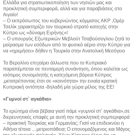
Ελλάδα για στρατιωτικοποίηση των νησιών μας και
προκλητική συμπεριφορά, αλλά και για παραβιάσεις στο
Αιγαίο!
– Ο εκπρόσωπος του κυβερνώντος κόμματος ΑΚΡ ,Ομέρ
Τσελίκ χαρακτηρίζει τον τουρκικό στρατό κατοχής στην
Κύπρο ως «δύναμη Ειρήνης»!
– Ο υπουργός Εξωτερικών Μεβλούτ Τσαβούσογλου ζητά το
μοίρασμα των εσόδων από το φυσικό αέριο στην Κύπρο για
να «ηρεμήσει» δήθεν η Τουρκία στην Ανατολική Μεσόγειο
Το Βερολίνο επιχαίρει άλλωστε που το Κυπριακό
παραπέμπεται σε πενταμερή συνάντηση, όπου καλείται ως
ισότιμος συνομιλητής η κατεχόμενη βόρεια Κύπρος
,μετατρέποντας έτσι σε «κοινότητα» την ενιαία κρατική
Κυπριακή οντότητα -δηλαδή μία χώρα μέλος της ΕΕ!
«Γυμνοί στ` αγκάθια»
Το ερώτημα είναι βέβαια γιατί πάμε «γυμνοί στ` αγκάθια»,σε
διερευνητικές επαφές με αυτή την προκλητική συμπεριφορά
– πρακτική Τουρκίας και Γερμανίας; Γιατί να επιδεικνύει η
Αθήνα τέτοια …μετριοπάθεια; Ο επονομαζόμενος και Μάγος