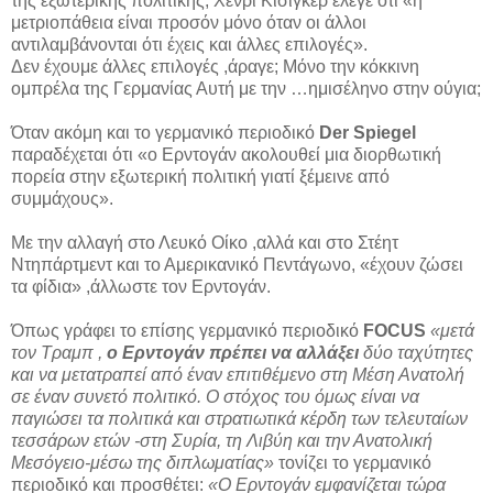
της εξωτερικής πολιτικής, Χένρι Κίσιγκερ έλεγε ότι «η
μετριοπάθεια είναι προσόν μόνο όταν οι άλλοι
αντιλαμβάνονται ότι έχεις και άλλες επιλογές».
Δεν έχουμε άλλες επιλογές ,άραγε; Μόνο την κόκκινη
ομπρέλα της Γερμανίας Αυτή με την …ημισέληνο στην ούγια;
Όταν ακόμη και το γερμανικό περιοδικό
Der Spiegel
παραδέχεται ότι «ο Ερντογάν ακολουθεί μια διορθωτική
πορεία στην εξωτερική πολιτική γιατί ξέμεινε από
συμμάχους».
Με την αλλαγή στο Λευκό Οίκο ,αλλά και στο Στέητ
Ντηπάρτμεντ και το Αμερικανικό Πεντάγωνο, «έχουν ζώσει
τα φίδια» ,άλλωστε τον Ερντογάν.
Όπως γράφει το επίσης γερμανικό περιοδικό
FOCUS
«μετά
τον Τραμπ ,
ο Ερντογάν πρέπει να αλλάξει
δύο ταχύτητες
και να μετατραπεί από έναν επιτιθέμενο στη Μέση Ανατολή
σε έναν συνετό πολιτικό. Ο στόχος του όμως είναι να
παγιώσει τα πολιτικά και στρατιωτικά κέρδη των τελευταίων
τεσσάρων ετών -στη Συρία, τη Λιβύη και την Ανατολική
Μεσόγειο-μέσω της διπλωματίας»
τονίζει το γερμανικό
περιοδικό και προσθέτει:
«Ο Ερντογάν εμφανίζεται τώρα