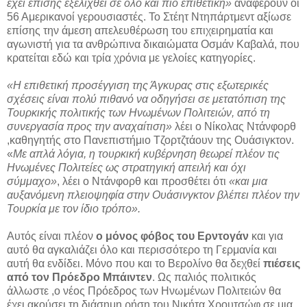
έχει επίσης εξελιχθεί σε όλο και πιο επιθετική»
αναφέρουν οι
56 Αμερικανοί γερουσιαστές. Το Στέητ Ντηπάρτμεντ αξίωσε
επίσης την άμεση απελευθέρωση του επιχειρηματία και
αγωνιστή για τα ανθρώπινα δικαιώματα Οσμάν Καβαλά, που
κρατείται εδώ και τρία χρόνια με γελοίες κατηγορίες.
«Η επιθετική προσέγγιση της Άγκυρας στις εξωτερικές
σχέσεις είναι πολύ πιθανό να οδηγήσει σε μετατόπιση της
Τουρκικής πολιτικής των Ηνωμένων Πολιτειών, από τη
συνεργασία προς την αναχαίτιση»
λέει ο Νίκολας Ντάνφορθ
,καθηγητής στο Πανεπιστήμιο Τζορτζτάουν της Ουάσιγκτον.
«
Με απλά λόγια, η τουρκική κυβέρνηση θεωρεί πλέον τις
Ηνωμένες Πολιτείες ως στρατηγική απειλή και όχι
σύμμαχο»
, λέει ο Ντάνφορθ και προσθέτει ότι
«και μια
αυξανόμενη πλειοψηφία στην Ουάσινγκτον βλέπει πλέον την
Τουρκία με τον ίδιο τρόπο».
Αυτός είναι πλέον
ο μόνος φόβος του Ερντογάν
και για
αυτό θα αγκαλιάζει όλο και περισσότερο τη Γερμανία και
αυτή θα ενδίδει. Μόνο που και το Βερολίνο θα δεχθεί
πιέσεις
από τον Πρόεδρο Μπάιντεν
. Ως παλιός πολιτικός
άλλωστε ,ο νέος Πρόεδρος των Ηνωμένων Πολιτειών θα
έχει ακούσει τη διάσημη ρήση του Νικήτα Χρουτσώφ σε μια