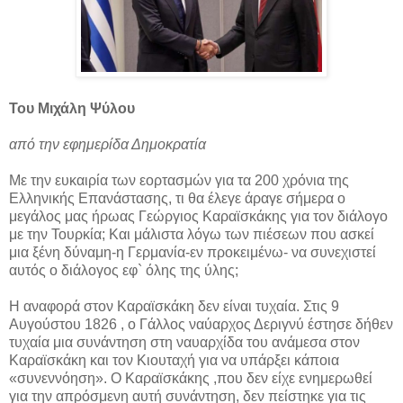
Του Μιχάλη Ψύλου
από την εφημερίδα Δημοκρατία
Με την ευκαιρία των εορτασμών για τα 200 χρόνια της
Ελληνικής Επανάστασης, τι θα έλεγε άραγε σήμερα ο
μεγάλος μας ήρωας Γεώργιος Καραϊσκάκης για τον διάλογο
με την Τουρκία; Και μάλιστα λόγω των πιέσεων που ασκεί
μια ξένη δύναμη-η Γερμανία-εν προκειμένω- να συνεχιστεί
αυτός ο διάλογος εφ` όλης της ύλης;
Η αναφορά στον Καραϊσκάκη δεν είναι τυχαία. Στις 9
Αυγούστου 1826 , ο Γάλλος ναύαρχος Δεριγνύ έστησε δήθεν
τυχαία μια συνάντηση στη ναυαρχίδα του ανάμεσα στον
Καραϊσκάκη και τον Κιουταχή για να υπάρξει κάποια
«συνεννόηση». Ο Καραϊσκάκης ,που δεν είχε ενημερωθεί
για την απρόσμενη αυτή συνάντηση, δεν πείστηκε για τις