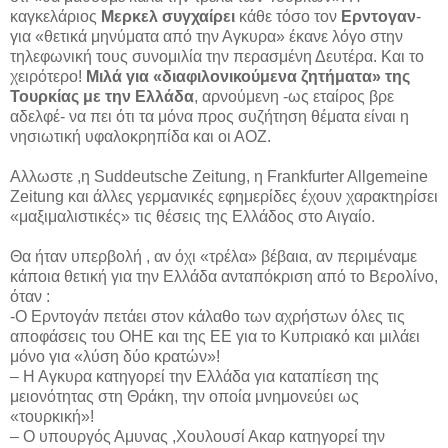
καγκελάριος
Μερκελ συγχαίρει
κάθε τόσο τον
Ερντογαν
-
για «θετικά μηνύματα από την Αγκυρα» έκανε λόγο στην
τηλεφωνική τους συνομιλία την περασμένη Δευτέρα. Και το
χειρότερο!
Μιλά για «διαφιλονικούμενα ζητήματα» της
Τουρκίας με την Ελλάδα
, αρνούμενη -ως εταίρος βρε
αδελφέ- να πει ότι τα μόνα προς συζήτηση θέματα είναι η
νησιωτική υφαλοκρηπίδα και οι ΑΟΖ.
Αλλωστε ,η Suddeutsche Zeitung, η Frankfurter Allgemeine
Zeitung και άλλες γερμανικές εφημερίδες έχουν χαρακτηρίσει
«μαξιμαλιστικές» τις θέσεις της Ελλάδος στο Αιγαίο.
Θα ήταν υπερβολή , αν όχι «τρέλα» βέβαια, αν περιμέναμε
κάποια θετική για την Ελλάδα ανταπόκριση από το Βερολίνο,
όταν :
-Ο Ερντογάν πετάει στον κάλαθο των αχρήστων όλες τις
αποφάσεις του ΟΗΕ και της ΕΕ για το Κυπριακό και μιλάει
μόνο για «λύση δύο κρατών»!
– Η Αγκυρα κατηγορεί την Ελλάδα για καταπίεση της
μειονότητας στη Θράκη, την οποία μνημονεύει ως
«τουρκική»!
– Ο υπουργός Αμυνας ,Χουλουσί Ακαρ κατηγορεί την