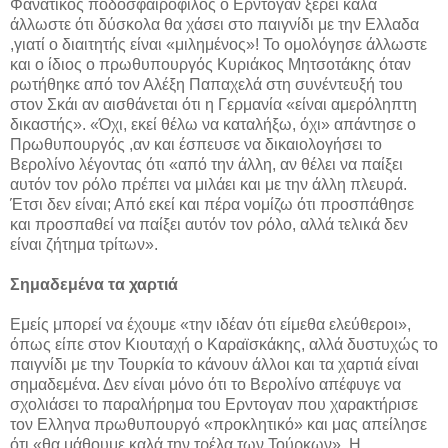
Φανατικός ποδοσφαιρόφιλος ο Ερντογάν ξέρει καλά
άλλωστε ότι δύσκολα θα χάσει στο παιγνίδι με την Ελλαδα
,γιατί ο διαιτητής είναι «μιλημένος»! Το ομολόγησε άλλωστε
και ο ίδιος ο πρωθυπουργός Κυριάκος Μητσοτάκης όταν
ρωτήθηκε από τον Αλέξη Παπαχελά στη συνέντευξή του
στον Σκάι αν αισθάνεται ότι η Γερμανία «είναι αμερόληπτη
δικαστής». «Όχι, εκεί θέλω να καταλήξω, όχι» απάντησε ο
Πρωθυπουργός ,αν και έσπευσε να δικαιολογήσει το
Βερολίνο λέγοντας ότι «από την άλλη, αν θέλει να παίξει
αυτόν τον ρόλο πρέπει να μιλάει και με την άλλη πλευρά.
Έτσι δεν είναι; Από εκεί και πέρα νομίζω ότι προσπάθησε
και προσπαθεί να παίξει αυτόν τον ρόλο, αλλά τελικά δεν
είναι ζήτημα τρίτων».
Σημαδεμένα τα χαρτιά
Εμείς μπορεί να έχουμε «την ιδέαν ότι είμεθα ελεύθεροι»,
όπως είπε στον Κιουταχή ο Καραϊσκάκης, αλλά δυστυχώς το
παιγνίδι με την Τουρκία το κάνουν άλλοι και τα χαρτιά είναι
σημαδεμένα. Δεν είναι μόνο ότι το Βερολίνο απέφυγε να
σχολιάσει το παραλήρημα του Ερντογαν που χαρακτήρισε
τον Ελληνα πρωθυπουργό «προκλητικό» και μας απείλησε
ότι «θα μάθουμε καλά την τρέλα των Τούρκων». Η