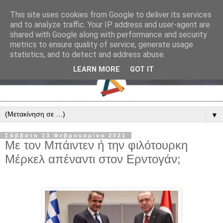
This site uses cookies from Google to deliver its services
and to analyze traffic. Your IP address and user-agent are
shared with Google along with performance and security
metrics to ensure quality of service, generate usage
statistics, and to detect and address abuse.
LEARN MORE
GOT IT
▼
Σάββατο 13 Φεβρουαρίου 2021
Με τον Μπάιντεν ή την φιλότουρκη
Μέρκελ απέναντι στον Ερντογάν;