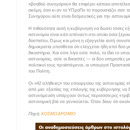
«βοηθού συνηγόρου» θα επιφέρει κάποιο αποτέλεσμα 
ακόμη, όσο κι αν το ΥΠροΠο το παρουσιάζει σαν τε
Συνηγόρου ούτε είναι δεσμευτικές για την αστυνομί
Η πιθανότητα αυτή η κυβέρνηση να δώσει τόσες εξ
αστυνομία είναι κάτι απέναντι στο οποίο όσοι ξέρο
δύσπιστοι. Όμως και μόνη η εξαγγελία αυτή συνιστά
δημοκρατία υποτίθεται ότι ελέγχεται ήδη από δύο μ
δικαστήρια. Και ούτε λίγο ούτε πολύ, το ίδιο το υπο
αστυνομίας, ούτε οι δικαστές — οι δύο υπηρεσίες 
πολιτικοί τους προϊστάμενοι, οι υπουργοί Προστασί
του Πολίτη.
Οι «42 αλήθειες» του υπουργείου της αστυνομίας ε
από μία: εξαιτίας της επιλογής της κυβέρνησης να 
αστυνόμευση υπάρχουν όντως περισσότερες «τριβές
αστυνομική βία να γενικεύεται. Όταν δουν ότι ακολου
Πηγή:
ΚΟΣΜΟΔΡΟΜΙΟ