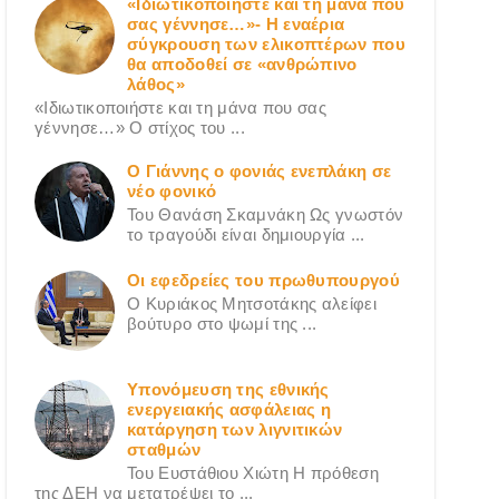
«Ιδιωτικοποιήστε και τη μάνα που
σας γέννησε…»- Η εναέρια
σύγκρουση των ελικοπτέρων που
θα αποδοθεί σε «ανθρώπινο
λάθος»
«Ιδιωτικοποιήστε και τη μάνα που σας
γέννησε…» Ο στίχος του ...
Ο Γιάννης ο φονιάς ενεπλάκη σε
νέο φονικό
Του Θανάση Σκαμνάκη Ως γνωστόν
το τραγούδι είναι δημιουργία ...
Οι εφεδρείες του πρωθυπουργού
Ο Κυριάκος Μητσοτάκης αλείφει
βούτυρο στο ψωμί της ...
Υπονόμευση της εθνικής
ενεργειακής ασφάλειας η
κατάργηση των λιγνιτικών
σταθμών
Του Ευστάθιου Χιώτη Η πρόθεση
της ΔΕΗ να μετατρέψει το ...