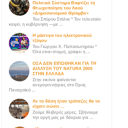
Πολιτικό Σύστημα Βαφτίζει τη
Φτωχοποίηση του Λαού
«Δημοσιονομικό Θρίαμβο»
Του Σπύρου Στάλια * Τον τελευταίο
καιρό, η κυβέρνηση —με ...
Η μάστιγα του ηλεκτρονικού
τζόγου
Του Γιώργου X. Παπασωτηρίου *
Όλα είναι στιγμή, γράφει η ...
ΟΣΑ ΔΕN ΕΙΠΩΘΗΚΑΝ ΓΙΑ ΤΗ
ΔΙΑΛΥΣΗ ΤΟΥ NATURA 2000
ΣΤΗΝ ΕΛΛΑΔΑ
Στην εικόνα φαίνονται
ανεμογεννήτριες στο Όρος
Παναχαϊκό ...
Αν τα δάση ήταν τράπεζες θα τα
είχατε σώσει ...
Ζούμε θλιβερές μέρες. Σβήνουμε
την οργή μας με δάκρυα για ...