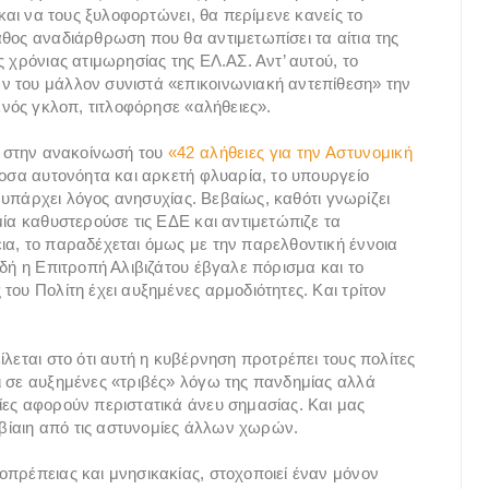
 και να τους ξυλοφορτώνει, θα περίμενε κανείς το
άθος αναδιάρθρωση που θα αντιμετωπίσει τα αίτια της
 χρόνιας ατιμωρησίας της ΕΛ.ΑΣ. Αντ’ αυτού, το
ν του μάλλον συνιστά «επικοινωνιακή αντεπίθεση» την
ενός γκλοπ, τιτλοφόρησε «αλήθειες».
ας στην ανακοίνωσή του
«42 αλήθειες για την Αστυνομική
οσα αυτονόητα και αρκετή φλυαρία, το υπουργείο
εν υπάρχει λόγος ανησυχίας. Βεβαίως, καθότι γνωρίζει
μία καθυστερούσε τις ΕΔΕ και αντιμετώπιζε τα
ια, το παραδέχεται όμως με την παρελθοντική έννοια
ιδή η Επιτροπή Αλιβιζάτου έβγαλε πόρισμα και το
του Πολίτη έχει αυξημένες αρμοδιότητες. Και τρίτον
ίλεται στο ότι αυτή η κυβέρνηση προτρέπει τους πολίτες
ι σε αυξημένες «τριβές» λόγω της πανδημίας αλλά
ίες αφορούν περιστατικά άνευ σημασίας. Και μας
ο βίαιη από τις αστυνομίες άλλων χωρών.
οπρέπειας και μνησικακίας, στοχοποιεί έναν μόνον