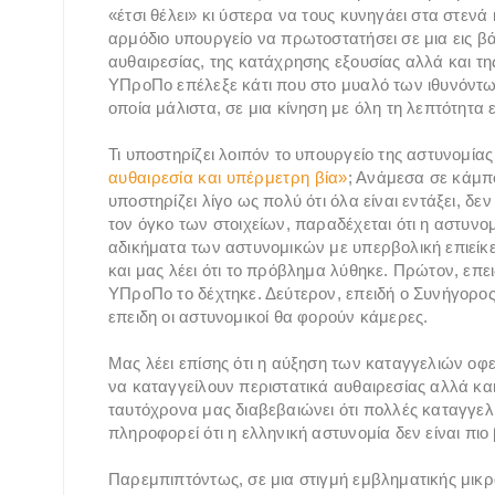
«έτσι θέλει» κι ύστερα να τους κυνηγάει στα στενά
αρμόδιο υπουργείο να πρωτοστατήσει σε μια εις β
αυθαιρεσίας, της κατάχρησης εξουσίας αλλά και της
ΥΠροΠο επέλεξε κάτι που στο μυαλό των ιθυνόντω
οποία μάλιστα, σε μια κίνηση με όλη τη λεπτότητα 
Τι υποστηρίζει λοιπόν το υπουργείο της αστυνομί
αυθαιρεσία και υπέρμετρη βία»
; Ανάμεσα σε κάμπ
υποστηρίζει λίγο ως πολύ ότι όλα είναι εντάξει, δ
τον όγκο των στοιχείων, παραδέχεται ότι η αστυνο
αδικήματα των αστυνομικών με υπερβολική επιείκε
και μας λέει ότι το πρόβλημα λύθηκε. Πρώτον, επε
ΥΠροΠο το δέχτηκε. Δεύτερον, επειδή ο Συνήγορος 
επειδη οι αστυνομικοί θα φορούν κάμερες.
Μας λέει επίσης ότι η αύξηση των καταγγελιών οφε
να καταγγείλουν περιστατικά αυθαιρεσίας αλλά κα
ταυτόχρονα μας διαβεβαιώνει ότι πολλές καταγγελ
πληροφορεί ότι η ελληνική αστυνομία δεν είναι πι
Παρεμπιπτόντως, σε μια στιγμή εμβληματικής μικρ