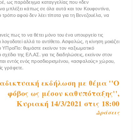
αρέ, ως παράδειγμα καταγγελίας που «δεν
να μπλέξει κάπως σε όλα αυτά και τον Κουφοντίνα,
τρόπο αφού δεν λέει τίποτα για τη Βενεζουέλα, να
νείς πως το να θέτει μόνο του ένα υπουργείο τις
ι λογοδοτεί αλλά το αντίθετο. Ασφαλώς, η κίνηση μοιάζει
υ ΥΠροΠο: θυμάστε εκείνον τον «αξιωματικό
σχέδιο της ΕΛ.ΑΣ. για τις διαδηλώσεις, εκείνον στον
νται εντός ενός προσδιορισμένου, «ασφαλούς» χώρου,
ίς γράφετε.
αδικτυακή εκδήλωση με θέμα ''Ο
φόβος ως μέσον καθυπόταξης'',
Κυριακή 14/3/2021 στις 18:00
Δράσεις