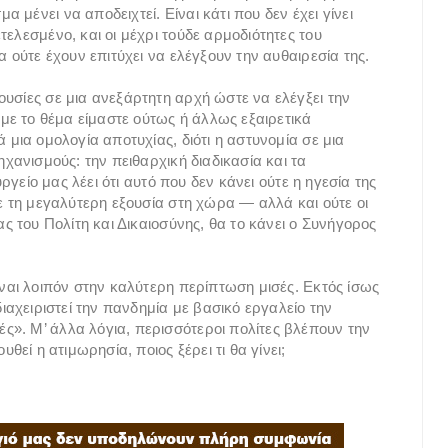
μένει να αποδειχτεί. Είναι κάτι που δεν έχει γίνει
τελεσμένο, και οι μέχρι τούδε αρμοδιότητες του
α ούτε έχουν επιτύχει να ελέγξουν την αυθαιρεσία της.
ουσίες σε μια ανεξάρτητη αρχή ώστε να ελέγξει την
υμε το θέμα είμαστε ούτως ή άλλως εξαιρετικά
 μια ομολογία αποτυχίας, διότι η αστυνομία σε μια
ηχανισμούς: την πειθαρχική διαδικασία και τα
υργείο μας λέει ότι αυτό που δεν κάνει ούτε η ηγεσία της
με τη μεγαλύτερη εξουσία στη χώρα — αλλά και ούτε οι
ας του Πολίτη και Δικαιοσύνης, θα το κάνει ο Συνήγορος
ίναι λοιπόν στην καλύτερη περίπτωση μισές. Εκτός ίσως
διαχειριστεί την πανδημία με βασικό εργαλείο την
». Μ’ άλλα λόγια, περισσότεροι πολίτες βλέπουν την
θεί η ατιμωρησία, ποιος ξέρει τι θα γίνει;