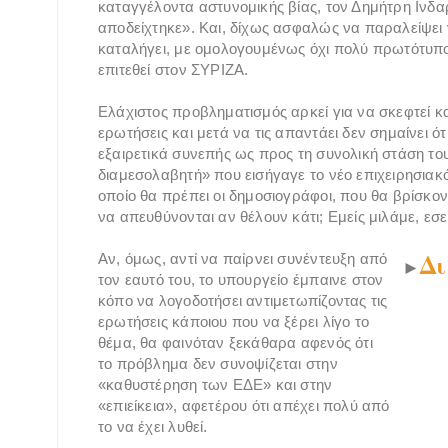
καταγγέλοντα αστυνομικής βίας, τον Δημήτρη Ινδ
αποδείχτηκε». Και, δίχως ασφαλώς να παραλείψει 
καταλήγει, με ομολογουμένως όχι πολύ πρωτότυπο 
επιτεθεί στον ΣΥΡΙΖΑ.
Ελάχιστος προβληματισμός αρκεί για να σκεφτεί κα
ερωτήσεις και μετά να τις απαντάει δεν σημαίνει ότ
εξαιρετικά συνεπής ως προς τη συνολική στάση το
διαμεσολαβητή» που εισήγαγε το νέο επιχειρησιακό 
οποίο θα πρέπει οι δημοσιογράφοι, που θα βρίσκο
να απευθύνονται αν θέλουν κάτι; Εμείς μιλάμε, εσε
Δι
Αν, όμως, αντί να παίρνει συνέντευξη από
►
τον εαυτό του, το υπουργείο έμπαινε στον
κόπο να λογοδοτήσει αντιμετωπίζοντας τις
ερωτήσεις κάποιου που να ξέρει λίγο το
θέμα, θα φαινόταν ξεκάθαρα αφενός ότι
το πρόβλημα δεν συνοψίζεται στην
«καθυστέρηση των ΕΔΕ» και στην
«επιείκεια», αφετέρου ότι απέχει πολύ από
το να έχει λυθεί.