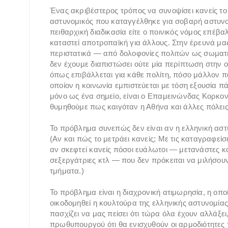
Ένας ακριβέστερος τρόπος να συνοψίσει κανείς το 
αστυνομικός που καταγγέλθηκε για σοβαρή αστυνομ
πειθαρχική διαδικασία είτε ο ποινικός νόμος επέβα
καταστεί αποτροπαϊκή για άλλους. Στην έρευνά μα
περιστατικά — από δολοφονίες πολιτών ως σωματ
δεν έχουμε διαπιστώσει ούτε μία περίπτωση στην 
όπως επιβάλλεται για κάθε πολίτη, πόσο μάλλον π
οποίον η κοινωνία εμπιστεύεται με τόση εξουσία 
μόνο ως ένα σημείο, είναι ο Επαμεινώνδας Κορκονέ
θυμηθούμε πως καιγόταν η Αθήνα και άλλες πόλεις
Το πρόβλημα συνεπώς δεν είναι αν η ελληνική αστ
(Αν και πώς το μετράει κανείς; Με τις καταγραφείσ
αν σκεφτεί κανείς πόσοι ευάλωτοι — μετανάστες κα
σεξεργάτριες κτλ — που δεν πρόκειται να μιλήσου
τμήματα.)
Το πρόβλημα είναι η διαχρονική ατιμωρησία, η οποί
οικοδομηθεί η κουλτούρα της ελληνικής αστυνομία
πασχίζει να μας πείσει ότι τώρα όλα έχουν αλλάξει, 
πρωθυπουργού ότι θα ενισχυθούν οι αρμοδιότητες 