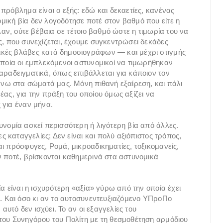
πρόβλημα είναι ο εξής: εδώ και δεκαετίες, κανένας
ική βία δεν λογοδότησε ποτέ στον βαθμό που είτε η
λαν, ούτε βέβαια σε τέτοιο βαθμό ώστε η τιμωρία του να
ς, που συνεχίζεται, έχουμε συγκεντρώσει δεκάδες
ικές βλάβες κατά δημοσιογράφων — και μέχρι στιγμής
οποία οι εμπλεκόμενοι αστυνομικοί να τιμωρήθηκαν
αραδειγματικά, όπως επιβάλλεται για κάποιον τον
πάνω στα σώματά μας. Μόνη πιθανή εξαίρεση, και πάλι
ας, για την πράξη του οποίου όμως αξίζει να
 για έναν μήνα.
υνομία ασκεί περισσότερη ή λιγότερη βία από άλλες.
ες καταγγελίες; Δεν είναι και πολύ αξιόπιστος τρόπος,
ι πρόσφυγες, Ρομά, μικροαδικηματίες, τοξικομανείς,
ν ποτέ, βρίσκονται καθημερινά στα αστυνομικά
α είναι η ισχυρότερη «αξία» γύρω από την οποία έχει
ς. Και όσο κι αν το αυτοσυνεντευξιαζόμενο ΥΠροΠο
αυτό δεν ισχύει. Το αν οι εξαγγελίες του
του Συνηγόρου του Πολίτη με τη θεσμοθέτηση αρμόδιου