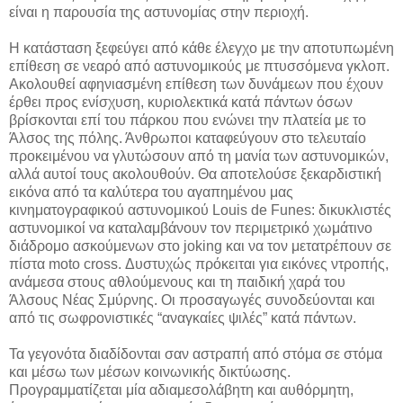
είναι η παρουσία της αστυνομίας στην περιοχή.
Η κατάσταση ξεφεύγει από κάθε έλεγχο με την αποτυπωμένη
επίθεση σε νεαρό από αστυνομικούς με πτυσσόμενα γκλοπ.
Ακολουθεί αφηνιασμένη επίθεση των δυνάμεων που έχουν
έρθει προς ενίσχυση, κυριολεκτικά κατά πάντων όσων
βρίσκονται επί του πάρκου που ενώνει την πλατεία με το
Άλσος της πόλης. Άνθρωποι καταφεύγουν στο τελευταίο
προκειμένου να γλυτώσουν από τη μανία των αστυνομικών,
αλλά αυτοί τους ακολουθούν. Θα αποτελούσε ξεκαρδιστική
εικόνα από τα καλύτερα του αγαπημένου μας
κινηματογραφικού αστυνομικού Louis de Funes: δικυκλιστές
αστυνομικοί να καταλαμβάνουν τον περιμετρικό χωμάτινο
διάδρομο ασκούμενων στο joking και να τον μετατρέπουν σε
πίστα moto cross. Δυστυχώς πρόκειται για εικόνες ντροπής,
ανάμεσα στους αθλούμενους και τη παιδική χαρά του
Άλσους Νέας Σμύρνης. Οι προσαγωγές συνοδεύονται και
από τις σωφρονιστικές “αναγκαίες ψιλές” κατά πάντων.
Τα γεγονότα διαδίδονται σαν αστραπή από στόμα σε στόμα
και μέσω των μέσων κοινωνικής δικτύωσης.
Προγραμματίζεται μία αδιαμεσολάβητη και αυθόρμητη,