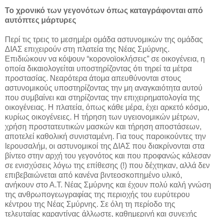
Το χρονικό των γεγονότων όπως καταγράφονται από
αυτόπτες μάρτυρες
Περί τις τρεις το μεσημέρι ομάδα αστυνομικών της ομάδας
ΔΙΑΣ επιχειρούν στη πλατεία της Νέας Σμύρνης.
Επιδιώκουν να κόψουν “κορονοϊοκλήσεις” σε οικογένεια, η
οποία δικαιολογείται υποστηρίζοντας ότι τηρεί τα μέτρα
προστασίας. Νεαρότερα άτομα απευθύνονται στους
αστυνομικούς υποστηρίζοντας την μη αναγκαιότητα αυτού
που συμβαίνει και στηρίζοντας την επιχειρηματολογία της
οικογένειας. Η πλατεία, όπως κάθε μέρα, έχει αρκετό κόσμο,
κυρίως οικογένειες. Η τήρηση των υγειονομικών μέτρων,
χρήση προστατευτικών μασκών και τήρηση αποστάσεων,
αποτελεί καθολική συνισταμένη. Για τους παροικούντες την
Ιερουσαλήμ, οι αστυνομικοί της ΔΙΑΣ που διακρίνονται στα
βίντεο στην αρχή του γεγονότος και που προφανώς κάλεσαν
σε ενισχύσεις λόγω της επίθεσης (!) που δέχτηκαν, αλλά δεν
επιβεβαιώνεται από κανένα βιντεοσκοπημένο υλικό,
ανήκουν στο Α.Τ. Νέας Σμύρνης και έχουν πολύ καλή γνώση
της ανθρωπογεωγραφίας της περιοχής του ευρύτερου
κέντρου της Νέας Σμύρνης. Σε όλη τη περίοδο της
τελευταίας καραντίνας άλλωστε, καθημερινή και συνεχής