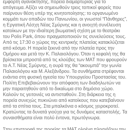
έμφορτη αγανάκτησης, πορεία διαμαρτυρίας για το
απόγευμα. Αξίζει να σημειωθούν τρεις τοπικοί φορείς που
παίρνουν θέση υπέρ της κινητοποίησης: το οργανωμένο
κομμάτι των οπαδών του Πανιωνίου, οι γνωστοί “Πάνθηρες”,
η Εργατική Λέσχη Νέας Σμύρνης και η ανοιχτή συνέλευση
κατοίκων με την ιδιαίτερη βιωματική σχέση με το θεατράκι
του Polis Park, όπου πραγματοποιούν τις συνελεύσεις τους.
Από τις 17:30 ο χώρος της κεντρικής πλατείας κατακλύζεται
από κόσμο. Η πορεία ξεκινά από την πλατεία προς την
Ομήρου και μετά την Κ. Παλαιολόγου. Όταν η κεφαλή της θα
βρίσκεται μπροστά από τις κλούβες των ΜΑΤ που φρουρούν
το Α.Τ. Νέας Σμύρνης, η ουρά της θα “ακουμπά” την γωνία
Παλαιολόγου και Μ. Αλεξάνδρου. Τα συνθήματα στρέφονται
ενάντια στη φυσική ηγεσία του Υπουργείου Προστασίας του.
Πολίτη Επιβεβαιώνουν την απόφαση των διαδηλωτών να
μην παραιτηθούν από το δικαίωμα στο δημόσιο χώρο.
Καλούν τις γειτονιές να αντισταθούν. Στη διάρκεια της η
πορεία συνεχώς πυκνώνει από κατοίκους που κατεβαίνουν
από τα σπίτια τους. Στα μπαλκόνια ο κόσμος χειροκροτεί.
Κρατώντας τα δυνατά γιούχα για τις δυνάμεις καταστολής. Τα
συναισθήματα είναι πολύ έντονα, πρωτόγνωρα.
Στην επιστροφή της πορείας τα ΜΑΤ ολοένα πλησιάζουν την