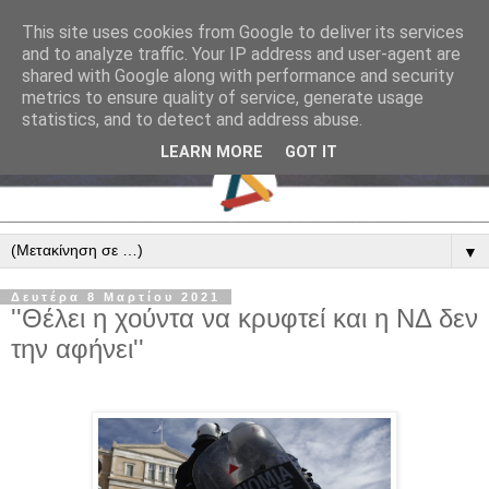
This site uses cookies from Google to deliver its services
and to analyze traffic. Your IP address and user-agent are
shared with Google along with performance and security
metrics to ensure quality of service, generate usage
statistics, and to detect and address abuse.
LEARN MORE
GOT IT
▼
Δευτέρα 8 Μαρτίου 2021
''Θέλει η χούντα να κρυφτεί και η ΝΔ δεν
την αφήνει''