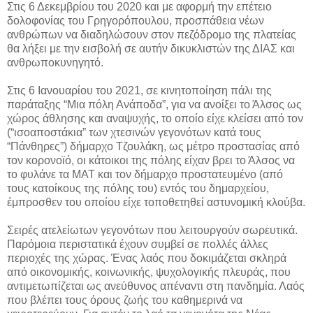
Στις 6 Δεκεμβρίου του 2020 και με αφορμή την επέτειο
δολοφονίας του Γρηγορόπουλου, προσπάθεια νέων
ανθρώπων να διαδηλώσουν στον πεζόδρομο της πλατείας
θα λήξει με την εισβολή σε αυτήν δικυκλιστών της ΔΙΑΣ και
ανθρωποκυνηγητό.
Στις 6 Ιανουαρίου του 2021, σε κινητοποίηση πάλι της
παράταξης “Μια πόλη Ανάποδα”, για να ανοίξει το Άλσος ως
χώρος άθλησης και αναψυχής, το οποίο είχε κλείσει από τον
(“ισοαποστάκια” των χτεσινών γεγονότων κατά τους
“Πάνθηρες”) δήμαρχο Τζουλάκη, ως μέτρο προστασίας από
τον κορονοϊό, οι κάτοικοι της πόλης είχαν βρει το Άλσος να
το φυλάνε τα ΜΑΤ και τον δήμαρχο προστατευμένο (από
τους κατοίκους της πόλης του) εντός του δημαρχείου,
έμπροσθεν του οποίου είχε τοποθετηθεί αστυνομική κλούβα.
Σειρές ατελείωτων γεγονότων που λειτουργούν σωρευτικά.
Παρόμοια περιστατικά έχουν συμβεί σε πολλές άλλες
περιοχές της χώρας. Ένας λαός που δοκιμάζεται σκληρά
από οικονομικής, κοινωνικής, ψυχολογικής πλευράς, που
αντιμετωπίζεται ως ανεύθυνος απέναντι στη πανδημία. Λαός
που βλέπει τους όρους ζωής του καθημερινά να