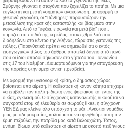
χειροτερεύουν. Για αυτόν το λαό τα γεγονότα της Νέας
Σμύρνης γίνονται η σταγόνα που ξεχειλίζει το ποτήρι. Με μια
εύγλωττη και μεστή νοημάτων ανακοίνωση, με αφορμή τα
χθεσινά γεγονότα, οι “Πάνθηρες” παρουσιάζουν την
μετακύλιση της κρατικής καταστολής και βίας μέσα στην
κοινωνία. Από το “υφάκι, ειρωνεία και μετά βία” που…
αρμόζει στα παιδιά της κερκίδας, στον εχθρό λαό που
διαδηλώνει στο κέντρο της Αθήνας, τώρα στις γειτονιές της
πόλης. (Παρενθετικά πρέπει να σημειωθεί ότι ο εντός
εισαγωγικών τίτλος του άρθρου αποτελεί δάνειο από πανό
που οι ίδιοι οπαδοί σήκωσαν στο γήπεδο του Πανιωνίου
στις 17 του Νοέμβρη. Διαμαρτυρόμενοι για την απαγόρευση
της πορείας στην αμερικάνικη πρεσβεία).
Με αφορμή την υγειονομική κρίση, ο δημόσιος χώρος
βρίσκεται υπό αίρεση. Η καθεστωτική κανονικότητα επιχειρεί
να επιβάλει τον πολίτη-ιδιώτη ενός ψηφιακού και εντός της
οικίας, εγκλεισμού. Ο σύγχρονος καταναλωτής δικαιούται να
συγκροτεί ατομική ελευθερία σε σωρούς likes, η σύγχρονη
ΥΕΝΕΔ μας κλείνει όλο υπόσχεση το μάτι. Ανέστιοι νομάδες
μιας μεταδημοκρατίας, καλούμαστε να αρνηθούμε αυτή την
έρμη πεζούλα, την πατρίδα μας κατά Βελουχιώτη. Τόπος,
μνήμη, βίωμα υπό καθεστωτική αίρεση με σκοπό πειθήνιους