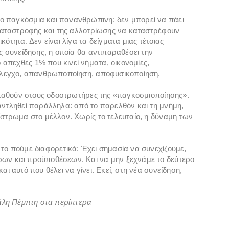
ο παγκόσμια και πανανθρώπινη: δεν μπορεί να πάει
ς καταστροφής και της αλλοτρίωσης να καταστρέφουν
ότητα. Δεν είναι λίγα τα δείγματα μιας τέτοιας
ς συνείδησης, η οποία θα αντιπαραθέσει την
απεχθές 1% που κινεί νήματα, οικονομίες,
, έλεγχο, απανθρωποποίηση, αποφυσικοποίηση.
ισταθούν στους οδοστρωτήρες της «παγκοσμιοποίησης».
 αντληθεί παράλληλα: από το παρελθόν και τη μνήμη,
ίστρωμα στο μέλλον. Χωρίς το τελευταίο, η δύναμη των
 το πούμε διαφορετικά: Έχει σημασία να συνεχίζουμε,
ρων και προϋποθέσεων. Και να μην ξεχνάμε το δεύτερο
ι αυτό που θέλει να γίνει. Εκεί, στη νέα συνείδηση,
γάλη Πέμπτη στα περίπτερα