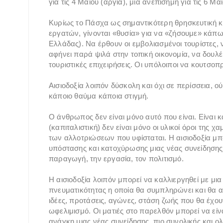
για τις 4 Μαΐου (αργία), μία ανεπίσημη για τις 6 Μα
Κυρίως το Πάσχα ως σημαντικότερη θρησκευτική κα
εργατών, γίνονται «θυσία» για να «ζήσουμε» κάπω
Ελλάδας). Να έρθουν οι εμβολιασμένοι τουρίστες, να
αφήνει παρά ψιλά στην τοπική οικονομία, να δουλέ
τουριστικές επιχειρήσεις. Οι υπόλοιποι να κουτ
Αισιοδοξία λοιπόν δύσκολη και όχι σε περίσσεια,
κάποιο θαύμα κάποια στιγμή.
Ο άνθρωπος δεν είναι μόνο αυτό που είναι. Είναι κ
(καπιταλιστική) δεν είναι μόνο οι υλικοί όροι της χ
των αλλοτριώσεων που υφίσταται. Η αισιοδοξία μπ
υπόστασης και κατοχύρωσης μιας νέας συνείδησης γ
παραγωγή, την εργασία, τον πολιτισμό.
Η αισιοδοξία λοιπόν μπορεί να καλλιεργηθεί με μ
πνευματικότητας η οποία θα συμπληρώνει και θα α
ιδέες, προτάσεις, αγώνες, στάση ζωής που θα έχου
ωφελιμισμό. Οι ματιές στο παρελθόν μπορεί να είν
ανάγκη μιας νέας συνείδησης, πιο συνολικής και ολ