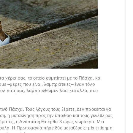
α χέρια σας, το οποίο συμπίπτει με το Πάσχα, και
ε –μέρες που είναι, λαμπριάτικες– έναν τόνο
ατον πατήσας, λαμπρυνθώμεν λαοί και άλλα, που
ετινό Πάσχα. Τους λόγους τους ξέρετε. Δεν πρόκειται να
η, η μετακίνηση προς την ύπαιθρο και τους γενέθλιους
αύματος, η Ανάσταση θα έρθει 3 ώρες νωρίτερα. Μια
βούλα. Η Πρωτομαγιά πήρε δύο μεταθέσεις: μία επίσημη