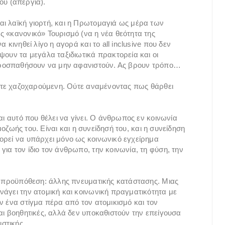
ΐου (απεργία).
ι λαϊκή γιορτή, και η Πρωτομαγιά ως μέρα των
ς «κανονικό» Τουρισμό (να η νέα θεότητα της
 κινηθεί λίγο η αγορά και το all inclusive που δεν
ψουν τα μεγάλα ταξιδιωτικά πρακτορεία και οι
σοπροσπαθήσουν να μην αφανιστούν. Ας βρουν τρόπο…
 ούτε χαζοχαρούμενη. Ούτε αναμένοντας πως θάρθει
αι αυτό που θέλει να γίνει. Ο άνθρωπος εν κοινωνία
αμοζωής του. Είναι και η συνείδησή του, και η συνείδηση
ορεί να υπάρχει μόνο ως κοινωνικό εγχείρημα
ια τον ίδιο τον άνθρωπο, την κοινωνία, τη φύση, την
ια προϋπόθεση: άλλης πνευματικής κατάστασης. Μιας
νάγει την ατομική και κοινωνική πραγματικότητα με
ν ένα στίγμα πέρα από τον ατομικισμό και τον
αι βοηθητικές, αλλά δεν υποκαθιστούν την επείγουσα
ιστικής.