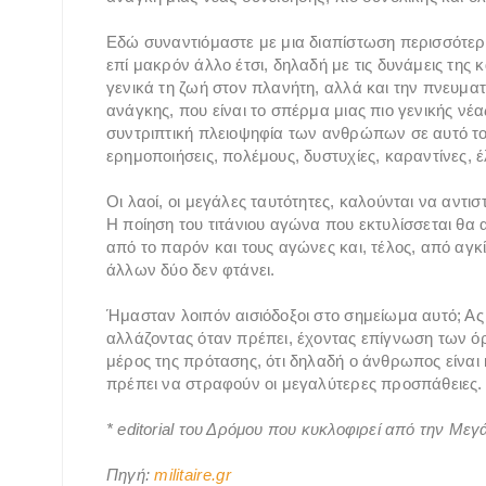
Εδώ συναντιόμαστε με μια διαπίστωση περισσότερ
επί μακρόν άλλο έτσι, δηλαδή με τις δυνάμεις τη
γενικά τη ζωή στον πλανήτη, αλλά και την πνευματικ
ανάγκης, που είναι το σπέρμα μιας πιο γενικής νέα
συντριπτική πλειοψηφία των ανθρώπων σε αυτό το 
ερημοποιήσεις, πολέμους, δυστυχίες, καραντίνες
Οι λαοί, οι μεγάλες ταυτότητες, καλούνται να αντ
Η ποίηση του τιτάνιου αγώνα που εκτυλίσσεται θα
από το παρόν και τους αγώνες και, τέλος, από αγκ
άλλων δύο δεν φτάνει.
Ήμασταν λοιπόν αισιόδοξοι στο σημείωμα αυτό; Ας
αλλάζοντας όταν πρέπει, έχοντας επίγνωση των ό
μέρος της πρότασης, ότι δηλαδή ο άνθρωπος είναι κα
πρέπει να στραφούν οι μεγαλύτερες προσπάθειες.
* editorial του Δρόμου που κυκλοφιρεί από την Με
Πηγή:
militaire.gr