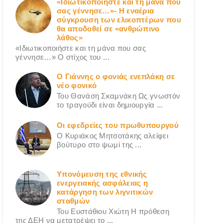
«Ιδιωτικοποιήστε και τη μάνα που
σας γέννησε…»- Η εναέρια
σύγκρουση των ελικοπτέρων που
θα αποδοθεί σε «ανθρώπινο
λάθος»
«Ιδιωτικοποιήστε και τη μάνα που σας
γέννησε…» Ο στίχος του ...
Ο Γιάννης ο φονιάς ενεπλάκη σε
νέο φονικό
Του Θανάση Σκαμνάκη Ως γνωστόν
το τραγούδι είναι δημιουργία ...
Οι εφεδρείες του πρωθυπουργού
Ο Κυριάκος Μητσοτάκης αλείφει
βούτυρο στο ψωμί της ...
Υπονόμευση της εθνικής
ενεργειακής ασφάλειας η
κατάργηση των λιγνιτικών
σταθμών
Του Ευστάθιου Χιώτη Η πρόθεση
της ΔΕΗ να μετατρέψει το ...