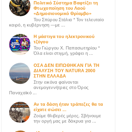
Πολιτικό Σύστημα Βαφτίζει τη
Φτωχοποίηση του Λαού
«Δημοσιονομικό Θρίαμβο»
Του Σπύρου Στάλια * Τον τελευταίο
καιρό, η κυβέρνηση —με ...
Η μάστιγα του ηλεκτρονικού
τζόγου
Του Γιώργου X. Παπασωτηρίου *
Όλα είναι στιγμή, γράφει η ...
ΟΣΑ ΔΕN ΕΙΠΩΘΗΚΑΝ ΓΙΑ ΤΗ
ΔΙΑΛΥΣΗ ΤΟΥ NATURA 2000
ΣΤΗΝ ΕΛΛΑΔΑ
Στην εικόνα φαίνονται
ανεμογεννήτριες στο Όρος
Παναχαϊκό ...
Αν τα δάση ήταν τράπεζες θα τα
είχατε σώσει ...
Ζούμε θλιβερές μέρες. Σβήνουμε
την οργή μας με δάκρυα για ...