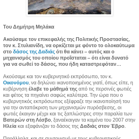
Του Δημήτρη Μηλάκα
Ακούσαμε τον επικεφαλής της Πολιτικής Προστασίας,
τον κ. Στυλιανίδη, να ορκίζεται με φόντο το ολοκαύτωμα
στο
δάσος της Δαδιάς
ότι θα κάνει – αυτός και ο
μηχανισμός του οποίου προΐσταται – ότι είναι δυνατό
για να σωθεί το δάσος, που ήδη καταστρεφόταν…
Ακούσαμε και τον κυβερνητικό εκπρόσωπο, τον κ.
Οικονόμου
, να δηλώνει ικανοποιημένος γιατί, όπως είπε, η
κυβέρνηση
έλαβε το μάθημά της
από τις περσινές φωτιές
και φέτος τα πηγαίνει σαφώς καλύτερα. Την ώρα που ο
κυβερνητικός εκπρόσωπος εξέφραζε την ικανοποίησή του
για την ανταπόκριση των μηχανισμών πυρόσβεσης, οι
φωτιές έκαιγαν μέχρι και τις ξαπλώστρες στην παραλία των
Βατερών στη Λέσβο
, ξαναέκαιγαν τα καμένα του 2007 στην
Ηλεία
και εξαφάνιζαν το δάσος της
Δαδιάς στον Έβρο
.
Παράλληλα, και σε συντονισμό με τους κυβερνητικούς