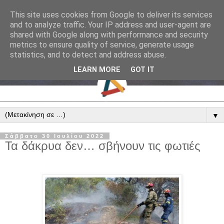
This site uses cookies from Google to deliver its services
and to analyze traffic. Your IP address and user-agent are
shared with Google along with performance and security
metrics to ensure quality of service, generate usage
statistics, and to detect and address abuse.
LEARN MORE
GOT IT
▼
Σάββατο 30 Ιουλίου 2022
Τα δάκρυα δεν… σβήνουν τις φωτιές