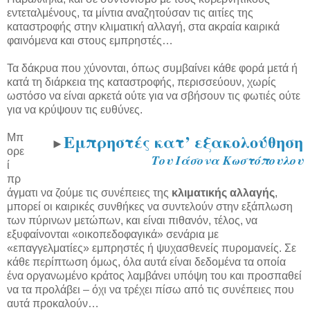
εντεταλμένους, τα μίντια αναζητούσαν τις αιτίες της
καταστροφής στην κλιματική αλλαγή, στα ακραία καιρικά
φαινόμενα και στους εμπρηστές…
Τα δάκρυα που χύνονται, όπως συμβαίνει κάθε φορά μετά ή
κατά τη διάρκεια της καταστροφής, περισσεύουν, χωρίς
ωστόσο να είναι αρκετά ούτε για να σβήσουν τις φωτιές ούτε
για να κρύψουν τις ευθύνες.
Εμπρηστές κατ’ εξακολούθηση
Μπ
►
ορε
Του Ιάσονα Κωστόπουλου
ί
πρ
άγματι να ζούμε τις συνέπειες της
κλιματικής αλλαγής
,
μπορεί οι καιρικές συνθήκες να συντελούν στην εξάπλωση
των πύρινων μετώπων, και είναι πιθανόν, τέλος, να
εξυφαίνονται «οικοπεδοφαγικά» σενάρια με
«επαγγελματίες» εμπρηστές ή ψυχασθενείς πυρομανείς. Σε
κάθε περίπτωση όμως, όλα αυτά είναι δεδομένα τα οποία
ένα οργανωμένο κράτος λαμβάνει υπόψη του και προσπαθεί
να τα προλάβει – όχι να τρέχει πίσω από τις συνέπειες που
αυτά προκαλούν…