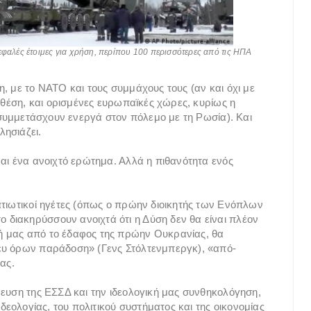
κεφαλές έτοιμες για χρήση, περίπου 100 περισσότερες από τις ΗΠΑ
, με το ΝΑΤΟ και τους συμμάχους τους (αν και όχι με
ς θέση, και ορισμένες ευρωπαϊκές χώρες, κυρίως η
α συμμετάσχουν ενεργά στον πόλεμο με τη Ρωσία). Και
ησιάζει.
ναι ένα ανοιχτό ερώτημα. Αλλά η πιθανότητα ενός
ατιωτικοί ηγέτες (όπως ο πρώην διοικητής των Ενόπλων
διακηρύσσουν ανοιχτά ότι η Δύση δεν θα είναι πλέον
ή μας από το έδαφος της πρώην Ουκρανίας, θα
ευ όρων παράδοση» (Γενς Στόλτενμπεργκ), «από-
ας.
ρευση της ΕΣΣΔ και την ιδεολογική μας συνθηκολόγηση,
ιδεολογίας, του πολιτικού συστήματος και της οικονομίας