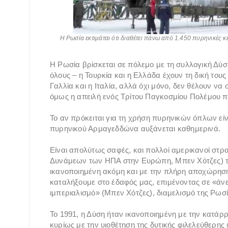
Η Ρωσία εκτιμάται ότι διαθέτει πάνω από 1.450 πυρηνικές 
Η Ρωσία βρίσκεται σε πόλεμο με τη συλλογική Δύση
όλους – η Τουρκία και η Ελλάδα έχουν τη δική του
Γαλλία και η Ιταλία, αλλά όχι μόνο, δεν θέλουν ν
όμως η απειλή ενός Τρίτου Παγκοσμίου Πολέμου πλ
Το αν πρόκειται για τη χρήση πυρηνικών όπλων εί
πυρηνικού Αρμαγεδδώνα αυξάνεται καθημερινά.
Είναι απολύτως σαφές, και πολλοί αμερικανοί στρ
Δυνάμεων των ΗΠΑ στην Ευρώπη, Μπεν Χότζες) το 
ικανοποιημένη ακόμη και με την πλήρη αποχώρησ
καταλήξουμε στο έδαφός μας, επιμένοντας σε «άν
ιμπεριαλισμό» (Μπεν Χότζες), διαμελισμό της Ρωσί
Το 1991, η Δύση ήταν ικανοποιημένη με την κατάρ
κυρίως με την υιοθέτηση της δυτικής φιλελεύθερης 