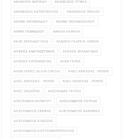
ΑΘΑΝΑΣΊΑ ΦΩΤΙΆΔΗ
ΑΘΑΝΆΣΙΟΣ ΓΡΊΒΑΣ
ΑΘΑΝΆΣΙΟΣ ΚΩΤΣΌΠΟΥΛΟΣ
ΑΘΑΝΆΣΙΟΣ ΠΆΣΧΟΥ
ΑΘΗΝΆ ΑΝΤΩΝΙΆΔΟΥ
ΑΘΗΝΆ ΠΑΠΑΝΙΚΟΛΆΟΥ
ΑΊΘΡΑ ΓΕΝΝΑΔΊΟΥ
ΑΙΜΙΛΊΑ ΚΑΡΑΛΉ
ΆΚΗΣ ΖΑΡΚΑΔΟΎΛΑΣ
ΆΛΒΑΡΟ ΓΚΑΡΣΊΑ ΛΙΝΈΡΑ
ΑΛΈΚΟΣ ΑΝΑΓΝΩΣΤΆΚΗΣ
ΑΛΈΚΟΣ ΜΙΧΑΗΛΊΔΗΣ
ΑΛΈΚΟΣ ΧΑΤΖΗΚΏΣΤΑΣ
ΑΛΈΝ ΓΚΡΕΣ
ΆΛΕΝ ΓΚΡΕΣ (ALAIN GRESH)
ΆΛΕΞ ΚΆΝΤΖΙΑΣ - ΡΌΝΤΕ
ΑΛΕΞ ΚΆΝΤΖΙΑΣ - ΡΌΝΤΕ
ΆΛΕΞ ΚΆΝΤΖΙΑΣ - ΡΌΝΤΕ
ΆΛΕΞ ΠΑΖΑΪ́ΤΗΣ
ΑΛΕΞΆΝΔΡΑ ΓΚΊΤΣΗ
ΑΛΕΞΆΝΔΡΑ ΚΑΠΑΡΟΎ
ΑΛΈΞΑΝΔΡΟΣ ΓΟΎΛΑΣ
ΑΛΈΞΑΝΔΡΟΣ ΖΈΡΒΑΣ
ΑΛΈΞΑΝΔΡΟΣ ΚΑΖΑΜΊΑΣ
ΑΛΈΞΑΝΔΡΟΣ ΚΛΏΣΣΑΣ
ΑΛΈΞΑΝΔΡΟΣ ΚΟΥΤΣΟΜΗΤΌΠΟΥΛΟΣ