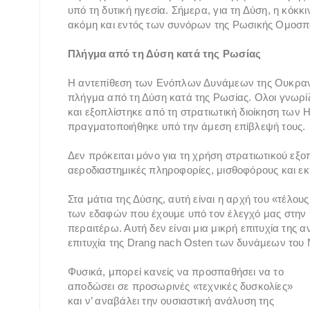
υπό τη δυτική ηγεσία. Σήμερα, για τη Δύση, η κόκκ
ακόμη και εντός των συνόρων της Ρωσικής Ομοσπ
Πλήγμα από τη Δύση κατά της Ρωσίας
Η αντεπίθεση των Ενόπλων Δυνάμεων της Ουκρανί
πλήγμα από τη Δύση κατά της Ρωσίας. Ολοι γνωρί
και εξοπλίστηκε από τη στρατιωτική διοίκηση των
πραγματοποιήθηκε υπό την άμεση επίβλεψή τους.
Δεν πρόκειται μόνο για τη χρήση στρατιωτικού εξο
αεροδιαστημικές πληροφορίες, μισθοφόρους και εκ
Στα μάτια της Δύσης, αυτή είναι η αρχή του «τέλο
των εδαφών που έχουμε υπό τον έλεγχό μας στην
περαιτέρω. Αυτή δεν είναι μια μικρή επιτυχία της 
επιτυχία της Drang nach Osten των δυνάμεων του
Φυσικά, μπορεί κανείς να προσπαθήσει να το
αποδώσει σε προσωρινές «τεχνικές δυσκολίες»
και ν’ αναβάλει την ουσιαστική ανάλυση της