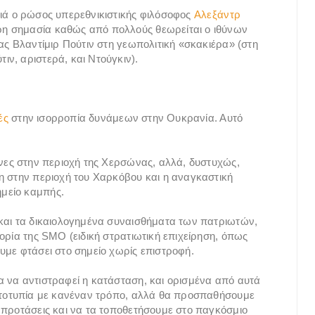
τιά ο ρώσος υπερεθνικιστικής φιλόσοφος
Αλεξάντρ
τερη σημασία καθώς από πολλούς θεωρείται ο ιθύνων
ας Βλαντίμιρ Πούτιν στη γεωπολιτική «σκακιέρα» (στη
ν, αριστερά, και Ντούγκιν).
ές
στην ισορροπία δυνάμεων στην Ουκρανία. Αυτό
ένες στην περιοχή της Χερσώνας, αλλά, δυστυχώς,
η στην περιοχή του Χαρκόβου και η αναγκαστική
μείο καμπής.
 και τα δικαιολογημένα συναισθήματα των πατριωτών,
ορία της SMO (ειδική στρατιωτική επιχείρηση, όπως
υμε φτάσει στο σημείο χωρίς επιστροφή.
 να αντιστραφεί η κατάσταση, και ορισμένα από αυτά
ρωτοτυπία με κανέναν τρόπο, αλλά θα προσπαθήσουμε
 προτάσεις και να τα τοποθετήσουμε στο παγκόσμιο