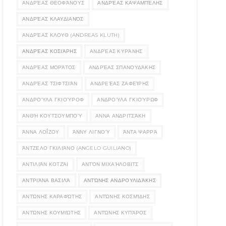
ΑΝΔΡΈΑΣ ΘΕΟΦΆΝΟΥΣ
ΑΝΔΡΈΑΣ ΚΑΨΑΜΠΈΛΗΣ
ΑΝΔΡΈΑΣ ΚΛΑΥΔΙΑΝΌΣ
ΑΝΔΡΈΑΣ ΚΛΟΥΘ (ANDREAS KLUTH)
ΑΝΔΡΈΑΣ ΚΟΣΙΆΡΗΣ
ΑΝΔΡΈΑΣ ΚΥΡΆΝΗΣ
ΑΝΔΡΈΑΣ ΜΟΡΆΤΟΣ
ΑΝΔΡΈΑΣ ΣΠΑΝΟΥΔΆΚΗΣ
ΑΝΔΡΈΑΣ ΤΣΙΦΤΣΙΆΝ
ΑΝΔΡΕΈΑΣ ΖΑΦΕΊΡΗΣ
ΑΝΔΡΟΎΛΑ ΓΚΙΟΎΡΟΦ
ΑΝΔΡΟΎΛΑ ΓΚΙΟΎΡΩΦ
ΑΝΘΉ ΚΟΥΤΣΟΥΜΠΟΎ
ΑΝΝΑ ΑΝΔΡΙΤΣΆΚΗ
ΆΝΝΑ ΛΟΪ́ΖΟΥ
ΆΝΝΥ ΛΙΓΝΟΎ
ΆΝΤΑ ΨΑΡΡΆ
ΆΝΤΖΕΛΟ ΓΚΙΛΙΆΝΟ (ANGELO GUILIANO)
ΑΝΤΙΛΙΆΝ ΚΟΤΖΆΙ
ΑΝΤΌΝ ΜΙΧΑΉΛΟΒΙΤΣ
ΑΝΤΡΙΆΝΑ ΒΑΣΙΛΆ
ΑΝΤΏΝΗΣ ΑΝΔΡΟΥΛΙΔΆΚΗΣ
ΑΝΤΏΝΗΣ ΚΑΡΑΦΏΤΗΣ
ΑΝΤΏΝΗΣ ΚΟΣΜΊΔΗΣ
ΑΝΤΏΝΗΣ ΚΟΥΜΙΏΤΗΣ
ΑΝΤΏΝΗΣ ΚΥΠΆΡΟΣ