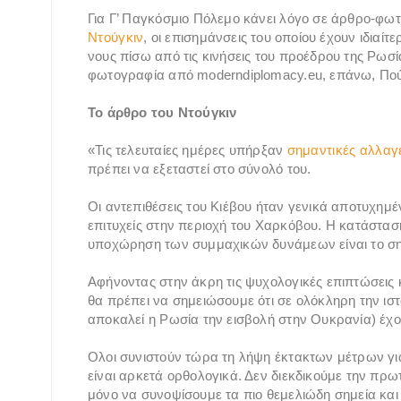
Για Γ’ Παγκόσμιο Πόλεμο κάνει λόγο σε άρθρο-φω
Ντούγκιν
, οι επισημάνσεις του οποίου έχουν ιδιαί
νους πίσω από τις κινήσεις του προέδρου της Ρωσί
φωτογραφία από moderndiplomacy.eu, επάνω, Πούτι
Το άρθρο του Ντούγκιν
«Τις τελευταίες ημέρες υπήρξαν
σημαντικές αλλαγ
πρέπει να εξεταστεί στο σύνολό του.
Οι αντεπιθέσεις του Κιέβου ήταν γενικά αποτυχημ
επιτυχείς στην περιοχή του Χαρκόβου. Η κατάστασ
υποχώρηση των συμμαχικών δυνάμεων είναι το ση
Αφήνοντας στην άκρη τις ψυχολογικές επιπτώσεις
θα πρέπει να σημειώσουμε ότι σε ολόκληρη την ιστ
αποκαλεί η Ρωσία την εισβολή στην Ουκρανία) έχο
Ολοι συνιστούν τώρα τη λήψη έκτακτων μέτρων για
είναι αρκετά ορθολογικά. Δεν διεκδικούμε την π
μόνο να συνοψίσουμε τα πιο θεμελιώδη σημεία και