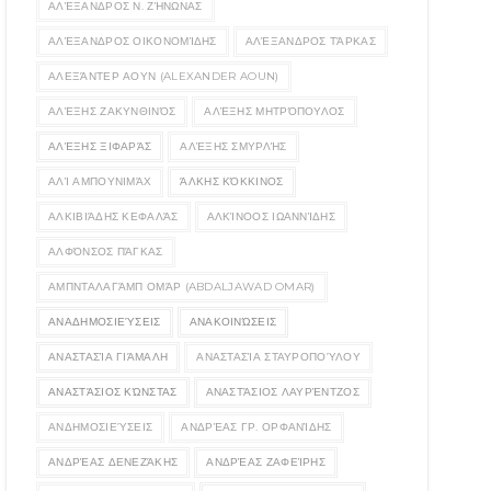
ΑΛΈΞΑΝΔΡΟΣ Ν. ΖΉΝΩΝΑΣ
ΑΛΈΞΑΝΔΡΟΣ ΟΙΚΟΝΟΜΊΔΗΣ
ΑΛΈΞΑΝΔΡΟΣ ΤΆΡΚΑΣ
ΑΛΕΞΆΝΤΕΡ ΑΟΥΝ (ALEXANDER AOUN)
ΑΛΈΞΗΣ ΖΑΚΥΝΘΙΝΌΣ
ΑΛΈΞΗΣ ΜΗΤΡΌΠΟΥΛΟΣ
ΑΛΈΞΗΣ ΞΙΦΑΡΆΣ
ΑΛΈΞΗΣ ΣΜΥΡΛΉΣ
ΑΛΊ ΑΜΠΟΥΝΙΜΆΧ
ΆΛΚΗΣ ΚΌΚΚΙΝΟΣ
ΑΛΚΙΒΙΆΔΗΣ ΚΕΦΑΛΆΣ
ΑΛΚΊΝΟΟΣ ΙΩΑΝΝΊΔΗΣ
ΑΛΦΌΝΣΟΣ ΠΆΓΚΑΣ
ΑΜΠΝΤΑΛΑΓΆΜΠ ΟΜΆΡ (ABDALJAWAD OMAR)
ΑΝΑΔΗΜΟΣΙΕΎΣΕΙΣ
ΑΝΑΚΟΙΝΏΣΕΙΣ
ΑΝΑΣΤΑΣΊΑ ΓΙΆΜΑΛΗ
ΑΝΑΣΤΑΣΊΑ ΣΤΑΥΡΟΠΟΎΛΟΥ
ΑΝΑΣΤΆΣΙΟΣ ΚΏΝΣΤΑΣ
ΑΝΑΣΤΆΣΙΟΣ ΛΑΥΡΈΝΤΖΟΣ
ΑΝΔΗΜΟΣΙΕΎΣΕΙΣ
ΑΝΔΡΈΑΣ ΓΡ. ΟΡΦΑΝΊΔΗΣ
ΑΝΔΡΈΑΣ ΔΕΝΕΖΆΚΗΣ
ΑΝΔΡΈΑΣ ΖΑΦΕΊΡΗΣ