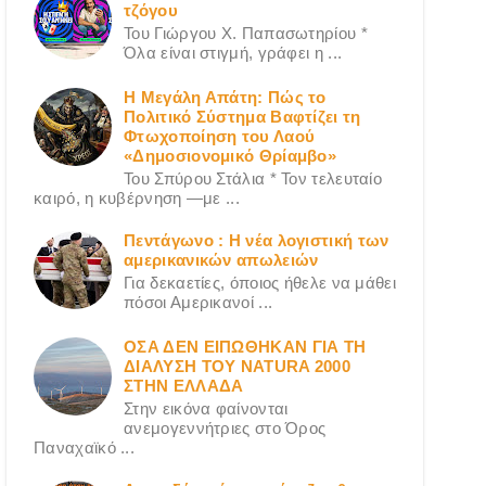
τζόγου
Του Γιώργου X. Παπασωτηρίου *
Όλα είναι στιγμή, γράφει η ...
Η Μεγάλη Απάτη: Πώς το
Πολιτικό Σύστημα Βαφτίζει τη
Φτωχοποίηση του Λαού
«Δημοσιονομικό Θρίαμβο»
Του Σπύρου Στάλια * Τον τελευταίο
καιρό, η κυβέρνηση —με ...
Πεντάγωνο : Η νέα λογιστική των
αμερικανικών απωλειών
Για δεκαετίες, όποιος ήθελε να μάθει
πόσοι Αμερικανοί ...
ΟΣΑ ΔΕN ΕΙΠΩΘΗΚΑΝ ΓΙΑ ΤΗ
ΔΙΑΛΥΣΗ ΤΟΥ NATURA 2000
ΣΤΗΝ ΕΛΛΑΔΑ
Στην εικόνα φαίνονται
ανεμογεννήτριες στο Όρος
Παναχαϊκό ...