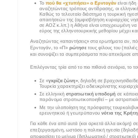
Το
πού θα «χτυπήσει» ο Ερντογάν
είναι ήδη
αναζητώντας τρόπους αντίδρασης, οι ελληνικέ
Καθώς το τελευταίο διάστημα η τουρκική ηγεσί
απαιτήσεών της (αμφισβήτηση κυριαρχίας νησ
σε ΑΟΖ κ.λπ.) η Αθήνα είναι υποχρεωμένη να 
εύρος της ελληνοτουρκικής μεθορίου μέχρι και
Αναζητώντας «απαντήσεις» στα ερωτήματα αν, πότε 
Ερντογάν, το «Π»
ρώτησε
τους φίλους του (παλιέ
και συνοψίζει τα συμπεράσματα που απεκόμισε απ’ 
Επιλέγοντας τρία από το πιο πιθανά σενάρια, το το
Σε «
γκρίζα ζώνη»
, δηλαδή σε βραχονησίδα/δε
Τουρκία χαρακτηρίζει αδιευκρίνιστης κυριαρχί
Σε ελληνική
στρατιωτική υποδομή
σε κάποιο
παράνομα στρατιωτικοποιηθεί – με αστραπιαί
Με την υλοποίηση της πρόσφατης τουρκολιβυ
ερευνητικού ή γεωτρύπανου
νότια της Κρήτη
Για κάθε ένα από αυτά (και αρκετά άλλα ακόμη) σ
επεξεργασμένη, ωστόσο η πολιτική ηγεσία (δηλαδ
αποφασίσει το μείγμα (διπλωματικό / στρατιωτικό)