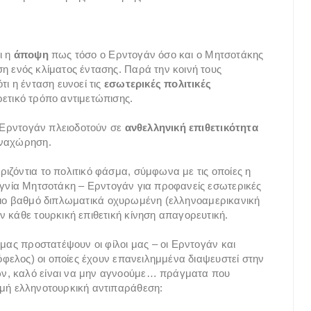
ι η
άποψη
πως τόσο ο Ερντογάν όσο και ο Μητσοτάκης
η ενός κλίματος έντασης. Παρά την κοινή τους
ι η ένταση ευνοεί τις
εσωτερικές πολιτικές
ετικό τρόπο αντιμετώπισης.
ν Ερντογάν πλειοδοτούν σε
ανθελληνική επιθετικότητα
αναχώρηση.
ιζόντια το πολιτικό φάσμα, σύμφωνα με τις οποίες η
νία Μητσοτάκη – Ερντογάν για προφανείς εσωτερικές
τοιο βαθμό διπλωματικά οχυρωμένη (ελληνοαμερικανική
ν κάθε τουρκική επιθετική κίνηση απαγορευτική.
 μας προστατέψουν οι φίλοι μας – οι Ερντογάν και
 όφελος) οι οποίες έχουν επανειλημμένα διαψευστεί στην
ν, καλό είναι να μην αγνοούμε… πράγματα που
ρμή ελληνοτουρκική αντιπαράθεση: