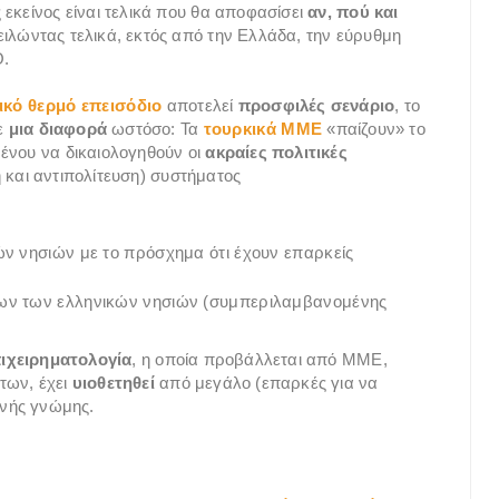
εκείνος είναι τελικά που θα αποφασίσει
αν, πού και
ιλώντας τελικά, εκτός από την Ελλάδα, την εύρυθμη
Ο.
ικό θερμό επεισόδιο
αποτελεί
προσφιλές σενάριο
, το
ε
μια διαφορά
ωστόσο: Τα
τουρκικά ΜΜΕ
«παίζουν» το
ένου να δικαιολογηθούν οι
ακραίες πολιτικές
 και αντιπολίτευση) συστήματος
ών νησιών με το πρόσχημα ότι έχουν επαρκείς
λων των ελληνικών νησιών (συμπεριλαμβανομένης
ιχειρηματολογία
, η οποία προβάλλεται από ΜΜΕ,
των, έχει
υιοθετηθεί
από μεγάλο (επαρκές για να
ινής γνώμης.