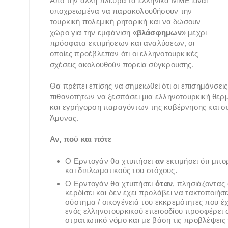
Από την άλλη πλευρά τα ελληνικά ΜΜΕ είναι
υποχρεωμένα να παρακολουθήσουν την
τουρκική πολεμική ρητορική και να δώσουν
χώρο για την εμφάνιση «
βλάσφημων
» μέχρι
πρόσφατα εκτιμήσεων και αναλύσεων, οι
οποίες προέβλεπαν ότι οι ελληνοτουρκικές
σχέσεις ακολουθούν πορεία σύγκρουσης.
Θα πρέπει επίσης να σημειωθεί ότι οι επισημάνσ
πιθανοτήτων να ξεσπάσει μια ελληνοτουρκική θερ
και εγρήγορση παραγόντων της κυβέρνησης και σ
Άμυνας.
Αν, πού και πότε
Ο Ερντογάν θα χτυπήσει
αν
εκτιμήσει ότι μπο
και διπλωματικούς του στόχους.
Ο Ερντογάν θα χτυπήσει
όταν
, πλησιάζοντας 
κερδίσει και δεν έχει προλάβει να τακτοποιήσε
σύστημα / οικογένειά του εκκρεμότητες που έ
ενός ελληνοτουρκικού επεισοδίου προσφέρει 
στρατιωτικό νόμο και με βάση τις προβλέψεις 