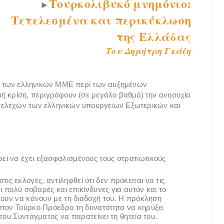
Τουρκολιβυκό μνημόνιο:
►
Τετελεσμένα και περικύκλωση
της Ελλάδας
Του Δημήτρη Γκάζη
εις των ελληνικών ΜΜΕ περί των αυξημένων
μή κρίση, περιγράφουν (σε μεγάλο βαθμό) την ανησυχία
τελεχών των ελληνικών υπουργείων Εξωτερικών και
ρεί να έχει εξασφαλισμένους τους στρατιωτικούς
στις εκλογές, αντιληφθεί ότι δεν πρόκειται να τις
ι πολύ σοβαρές και επικίνδυνες για αυτόν και το
χουν να κάνουν με τη διαδοχή του. Η πρόκληση
στον Τούρκο Πρόεδρο τη δυνατότητα να κηρύξει
του Συντάγματος να παρατείνει τη θητεία του.