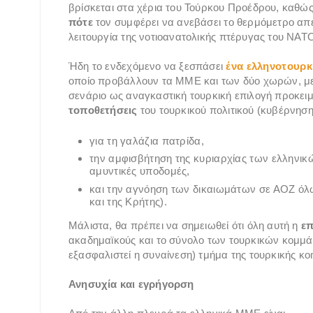
βρίσκεται στα χέρια του Τούρκου Προέδρου, καθώς 
πότε
τον συμφέρει να ανεβάσει το θερμόμετρο απε
λειτουργία της νοτιοανατολικής πτέρυγας του ΝΑΤ
Ήδη το ενδεχόμενο να ξεσπάσει
ένα ελληνοτουρκ
οποίο προβάλλουν τα ΜΜΕ και των δύο χωρών, μ
σενάριο ως αναγκαστική τουρκική επιλογή προκειμ
τοποθετήσεις
του τουρκικού πολιτικού (κυβέρνηση
για τη γαλάζια πατρίδα,
την αμφισβήτηση της κυριαρχίας των ελληνικ
αμυντικές υποδομές,
και την αγνόηση των δικαιωμάτων σε ΑΟΖ ό
και της Κρήτης).
Μάλιστα, θα πρέπει να σημειωθεί ότι όλη αυτή η
επ
ακαδημαϊκούς και το σύνολο των τουρκικών κομμά
εξασφαλιστεί η συναίνεση) τμήμα της τουρκικής κο
Ανησυχία και εγρήγορση