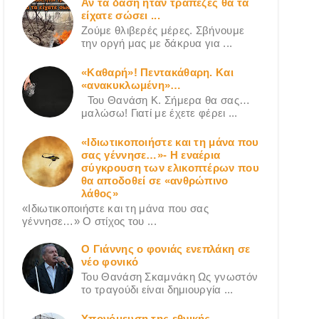
Αν τα δάση ήταν τράπεζες θα τα
είχατε σώσει ...
Ζούμε θλιβερές μέρες. Σβήνουμε
την οργή μας με δάκρυα για ...
«Καθαρή»! Πεντακάθαρη. Και
«ανακυκλωμένη»…
Του Θανάση Κ. Σήμερα θα σας…
μαλώσω! Γιατί με έχετε φέρει ...
«Ιδιωτικοποιήστε και τη μάνα που
σας γέννησε…»- Η εναέρια
σύγκρουση των ελικοπτέρων που
θα αποδοθεί σε «ανθρώπινο
λάθος»
«Ιδιωτικοποιήστε και τη μάνα που σας
γέννησε…» Ο στίχος του ...
Ο Γιάννης ο φονιάς ενεπλάκη σε
νέο φονικό
Του Θανάση Σκαμνάκη Ως γνωστόν
το τραγούδι είναι δημιουργία ...
Υπονόμευση της εθνικής