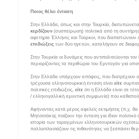
Ποιος θέλει ένταση
Στην Ελλάδα, όπως και στην Τουρκία, διατυπώνετα
κερδίζουν
(συσπείρωση) πολιτικά από τη συντήρησ
αφετηρία Έλληνες και Τούρκοι, που διαπιστώνουν ότ
επιδιώξεις
των δύο ηγετών, καταλήγουν σε διαφορ
Στην Τουρκία οι δυνάμεις που αντιπολιτεύονται το
περιορίζοντας τα περιθώρια του Ερντογάν για υπ
Στην Ελλάδα υπάρχουν απόψεις, που διατρέχουν ορ
τρέχουσα ελληνοτουρκική ένταση είναι
είτε
συμπαιγ
πολιτικές επιδιώξεις,
είτε
ότι η Ελλάδα είναι σε τέ
/ ελληνογαλλική αμυντική συμφωνία) που καθιστού
Αφήνοντας κατά μέρος αφελείς εκτιμήσεις (π.χ. θα
Μητσοτάκης παίζουν την ένταση για ίδιον πολιτικό
ιστορία των ταραγμένων ελληνοτουρκικών σχέσεω
πολλαπλασιάζουν τις πιθανότητες να ξεσπάσει θε