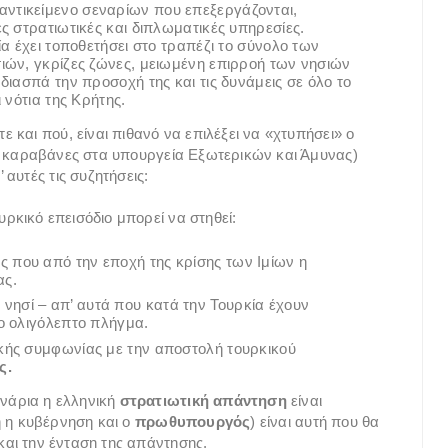
 αντικείμενο σεναρίων που επεξεργάζονται,
ς στρατιωτικές και διπλωματικές υπηρεσίες.
α έχει τοποθετήσει στο τραπέζι το σύνολο των
ιών, γκρίζες ζώνες, μειωμένη επιρροή των νησιών
διασπά την προσοχή της και τις δυνάμεις σε όλο το
 νότια της Κρήτης.
και πού, είναι πιθανό να επιλέξει να «χτυπήσει» ο
ς καραβάνες στα υπουργεία Εξωτερικών και Άμυνας)
αυτές τις συζητήσεις:
υρκικό επεισόδιο μπορεί να στηθεί:
ς που από την εποχή της κρίσης των Ιμίων η
ας.
 νησί – απ’ αυτά που κατά την Τουρκία έχουν
ο ολιγόλεπτο πλήγμα.
κής συμφωνίας με την αποστολή τουρκικού
ς.
ενάρια η ελληνική
στρατιωτική απάντηση
είναι
ή η κυβέρνηση και ο
πρωθυπουργός
) είναι αυτή που θα
 και την ένταση της απάντησης.