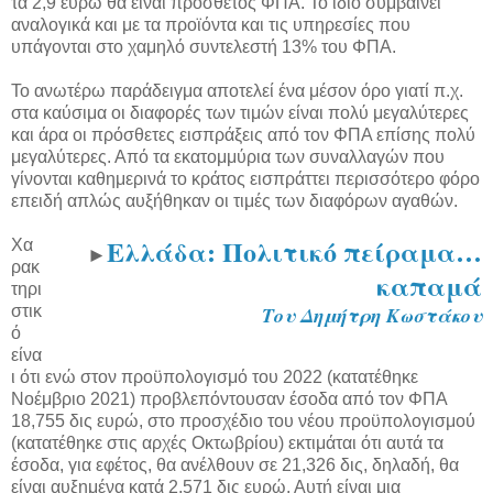
τα 2,9 ευρώ θα είναι πρόσθετος ΦΠΑ. Το ίδιο συμβαίνει
αναλογικά και με τα προϊόντα και τις υπηρεσίες που
υπάγονται στο χαμηλό συντελεστή 13% του ΦΠΑ.
Το ανωτέρω παράδειγμα αποτελεί ένα μέσον όρο γιατί π.χ.
στα καύσιμα οι διαφορές των τιμών είναι πολύ μεγαλύτερες
και άρα οι πρόσθετες εισπράξεις από τον ΦΠΑ επίσης πολύ
μεγαλύτερες. Από τα εκατομμύρια των συναλλαγών που
γίνονται καθημερινά το κράτος εισπράττει περισσότερο φόρο
επειδή απλώς αυξήθηκαν οι τιμές των διαφόρων αγαθών.
Ελλάδα: Πολιτικό πείραμα…
Χα
►
ρακ
καπαμά
τηρι
στικ
Του Δημήτρη Κωστάκου
ό
είνα
ι ότι ενώ στον προϋπολογισμό του 2022 (κατατέθηκε
Νοέμβριο 2021) προβλεπόντουσαν έσοδα από τον ΦΠΑ
18,755 δις ευρώ, στο προσχέδιο του νέου προϋπολογισμού
(κατατέθηκε στις αρχές Οκτωβρίου) εκτιμάται ότι αυτά τα
έσοδα, για εφέτος, θα ανέλθουν σε 21,326 δις, δηλαδή, θα
είναι αυξημένα κατά 2,571 δις ευρώ. Αυτή είναι μια