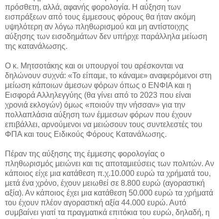
πρόσθετη, αλλά, αφανής φορολογία. Η αύξηση των
εισπράξεων από τους έμμεσους φόρους θα ήταν ακόμη
υψηλότερη αν λόγω πληθωρισμού και μη αντίστοιχης
αύξησης των εισοδημάτων δεν υπήρχε παράλληλα μείωση
της κατανάλωσης.
Ο κ. Μητσοτάκης και οι υπουργοί του αρέσκονται να
δηλώνουν συχνά: «Το είπαμε, το κάναμε» αναφερόμενοι στη
μείωση κάποιων άμεσων φόρων όπως ο ΕΝΦΙΑ και η
Εισφορά Αλληλεγγύης (θα γίνει από το 2023 που είναι
χρονιά εκλογών) όμως «ποιούν την νήσσαν» για την
πολλαπλάσια αύξηση των έμμεσων φόρων που έχουν
επιβάλλει, αρνούμενοι να μειώσουν τους συντελεστές του
ΦΠΑ και τους Ειδικούς Φόρους Κατανάλωσης.
Πέραν της αύξησης της έμμεσης φορολογίας ο
πληθωρισμός μειώνει και τις αποταμιεύσεις των πολιτών. Αν
κάποιος είχε μια κατάθεση π.χ.10.000 ευρώ τα χρήματά του,
μετά ένα χρόνο, έχουν μειωθεί σε 8.800 ευρώ (αγοραστική
αξία). Αν κάποιος έχει μια κατάθεση 50.000 ευρώ τα χρήματά
του έχουν πλέον αγοραστική αξία 44.000 ευρώ. Αυτό
συμβαίνει γιατί τα πραγματικά επιτόκια του ευρώ, δηλαδή, η