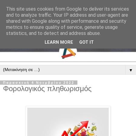
This site uses cookies from Google to deliver its services
and to analyze traffic. Your IP address and user-agent are
shared with Google along with performance and security
metrics to ensure quality of service, generate usage
statistics, and to detect and address abuse.
LEARN MORE
GOT IT
▼
Παρασκευή 4 Νοεμβρίου 2022
Φορολογικός πληθωρισμός