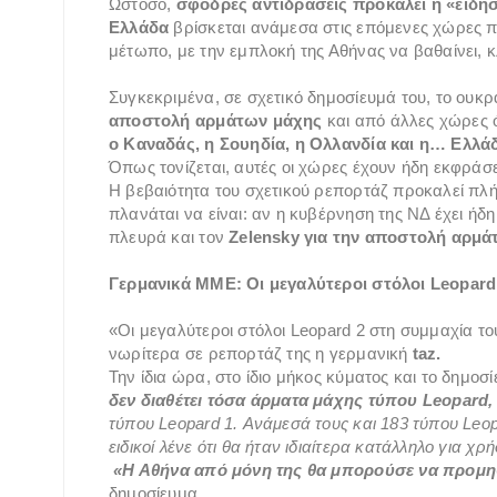
Ωστόσο,
σφοδρές αντιδράσεις προκαλεί η «είδη
Ελλάδα
βρίσκεται ανάμεσα στις επόμενες χώρες 
μέτωπο, με την εμπλοκή της Αθήνας να βαθαίνει, 
Συγκεκριμένα, σε σχετικό δημοσίευμά του, το ουκρα
αποστολή αρμάτων μάχης
και από άλλες χώρες
ο Καναδάς, η Σουηδία, η Ολλανδία και η… Ελλά
Όπως τονίζεται, αυτές οι χώρες έχουν ήδη εκφράσε
Η βεβαιότητα του σχετικού ρεπορτάζ προκαλεί πλ
πλανάται να είναι: αν η κυβέρνηση της ΝΔ έχει ή
πλευρά και τον
Zelensky για την αποστολή αρμά
Γερμανικά ΜΜΕ: Οι μεγαλύτεροι στόλοι Leopard
«Οι μεγαλύτεροι στόλοι Leopard 2 στη συμμαχία το
νωρίτερα σε ρεπορτάζ της η γερμανική
taz.
Την ίδια ώρα, στο ίδιο μήκος κύματος και το δημοσ
δεν διαθέτει τόσα άρματα μάχης τύπου Leopard,
τύπου Leopard 1. Ανάμεσά τους και 183 τύπου Leopa
ειδικοί λένε ότι θα ήταν ιδιαίτερα κατάλληλο για χ
«Η Αθήνα από μόνη της θα μπορούσε να προμηθ
δημοσίευμα.