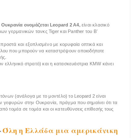
η Ουκρανία ονομάζεται Leopard 2 A4,
είναι κλασικό
ων γερμανικών τανκς Tiger και Panther του Β'
μπροστά και εξοπλισμένο με κορυφαία οπτικά και
όλου που μπορούν να καταστρέψουν οποιοδήποτε
ής.
τον ελληνικό στρατό) και η κατασκευάστρια KMW κάνει
τόνων (ανάλογα με το μοντέλο) το Leopard 2 είναι
ν γεφυρών στην Ουκρανία, πράγμα που σημαίνει ότι τα
πό τομέα σε τομέα και οι κατευθύνσεις επίθεσής τους
Όλη η Ελλάδα μια αμερικάνικη
►