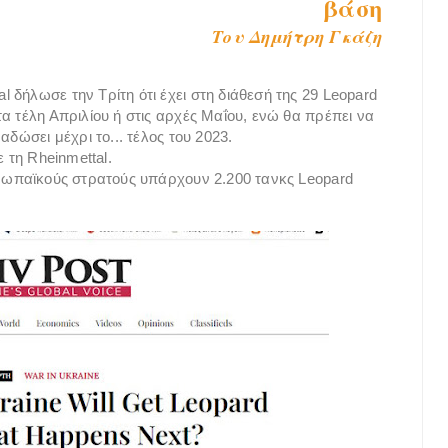
βάση
Του Δημήτρη Γκάζη
δήλωσε την Τρίτη ότι έχει στη διάθεσή της 29 Leopard
α τέλη Απριλίου ή στις αρχές Μαΐου, ενώ θα πρέπει να
αδώσει μέχρι το... τέλος του 2023.
ε τη Rheinmettal.
ρωπαϊκούς στρατούς υπάρχουν 2.200 τανκς Leopard