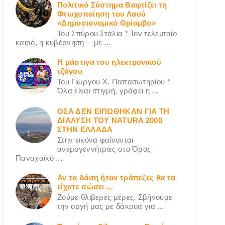
Πολιτικό Σύστημα Βαφτίζει τη
Φτωχοποίηση του Λαού
«Δημοσιονομικό Θρίαμβο»
Του Σπύρου Στάλια * Τον τελευταίο
καιρό, η κυβέρνηση —με ...
Η μάστιγα του ηλεκτρονικού
τζόγου
Του Γιώργου X. Παπασωτηρίου *
Όλα είναι στιγμή, γράφει η ...
ΟΣΑ ΔΕN ΕΙΠΩΘΗΚΑΝ ΓΙΑ ΤΗ
ΔΙΑΛΥΣΗ ΤΟΥ NATURA 2000
ΣΤΗΝ ΕΛΛΑΔΑ
Στην εικόνα φαίνονται
ανεμογεννήτριες στο Όρος
Παναχαϊκό ...
Αν τα δάση ήταν τράπεζες θα τα
είχατε σώσει ...
Ζούμε θλιβερές μέρες. Σβήνουμε
την οργή μας με δάκρυα για ...