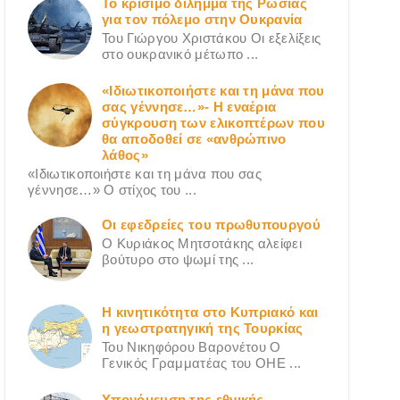
Το κρίσιμο δίλημμα της Ρωσίας
για τον πόλεμο στην Ουκρανία
Του Γιώργου Χριστάκου Οι εξελίξεις
στο ουκρανικό μέτωπο ...
«Ιδιωτικοποιήστε και τη μάνα που
σας γέννησε…»- Η εναέρια
σύγκρουση των ελικοπτέρων που
θα αποδοθεί σε «ανθρώπινο
λάθος»
«Ιδιωτικοποιήστε και τη μάνα που σας
γέννησε…» Ο στίχος του ...
Οι εφεδρείες του πρωθυπουργού
Ο Κυριάκος Μητσοτάκης αλείφει
βούτυρο στο ψωμί της ...
Η κινητικότητα στο Κυπριακό και
η γεωστρατηγική της Τουρκίας
Του Νικηφόρου Βαρονέτου Ο
Γενικός Γραμματέας του ΟΗΕ ...
Υπονόμευση της εθνικής