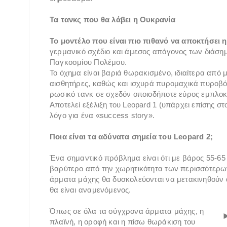
Τα τανκς που θα λάβει η Ουκρανία
Το μοντέλο που είναι πιο πιθανό να αποκτήσει 
γερμανικό σχέδιο και άμεσος απόγονος των διάσημ
Παγκοσμίου Πολέμου.
Το όχημα είναι βαριά θωρακισμένο, ιδιαίτερα από 
αισθητήρες, καθώς και ισχυρά πυρομαχικά πυροβ
ρωσικό τανκ σε σχεδόν οποιοδήποτε εύρος εμπλοκ
Αποτελεί εξέλιξη του Leopard 1 (υπάρχει επίσης σ
λόγο για ένα «success story».
Ποια είναι τα αδύνατα σημεία του Leopard 2;
Ένα σημαντικό πρόβλημα είναι ότι με βάρος 55-65 
βαρύτερο από την χωρητικότητα των περισσότερω
άρματα μάχης θα δυσκολεύονται να μετακινηθούν α
θα είναι αναμενόμενος.
Όπως σε όλα τα σύγχρονα άρματα μάχης, η
πλαϊνή, η οροφή και η πίσω θωράκιση του