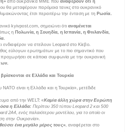
ση»
από ουκρανικά ΜΜΕ που
αναφέρουν ότι η
που θα μεταφέρουν παρόμοια τανκς στο ουκρανικό
κλιμακώνοντας έτσι περαιτέρω την ένταση με τη
Ρωσία.
νικό kyivpost.com, σημειώνει ότι
αναμένεται
 όπως η
Πολωνία, η Σουηδία, η Ισπανία, η Φινλανδία,
δα
.
ι ενδιαφέρον να στείλουν Leopard στο Κίεβο.
ήθος εύλογων ερωτημάτων με το πιο σημαντικό που
δη προχωρήσει σε κάποια συμφωνία με την ουκρανική
των.
 βρίσκονται σε Ελλάδα και Τουρκία
υ ΝΑΤΟ είναι η Ελλάδα και η Τουρκία», μετέδιδε
ίευμα από την WELT: «
Καμία άλλη χώρα στην Ευρώπη
 όσα η Ελλάδα:
Περίπου 350 τύπου Leopard 2 και 500
rd 2A4, ενός παλαιότερου μοντέλου, για το οποίο οι
ρήση στην Ουκρανία
».
εύσει ένα μεγάλο μέρος τους»
, αναφέρεται στο