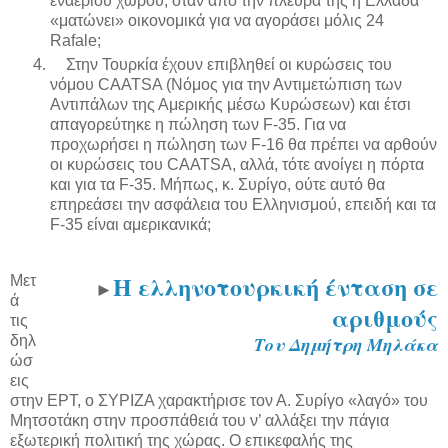
εναέριου χώρου, όταν από την πλευρά της η Ελλάδα
«ματώνει» οικονομικά για να αγοράσει μόλις 24
Rafale;
Στην Τουρκία έχουν επιβληθεί οι κυρώσεις του
νόμου CAATSA (Νόμος για την Αντιμετώπιση των
Αντιπάλων της Αμερικής μέσω Κυρώσεων) και έτσι
απαγορεύτηκε η πώληση των F-35. Για να
προχωρήσει η πώληση των F-16 θα πρέπει να αρθούν
οι κυρώσεις του CAATSA, αλλά, τότε ανοίγει η πόρτα
και για τα F-35. Μήπως, κ. Συρίγο, ούτε αυτό θα
επηρεάσει την ασφάλεια του Ελληνισμού, επειδή και τα
F-35 είναι αμερικανικά;
Η ελληνοτουρκική ένταση σε
Μετ
►
ά
αριθμούς
τις
δηλ
Του Δημήτρη Μηλάκα
ώσ
εις
στην ΕΡΤ, ο ΣΥΡΙΖΑ χαρακτήρισε τον Α. Συρίγο «λαγό» του
Μητσοτάκη στην προσπάθειά του ν’ αλλάξει την πάγια
εξωτερική πολιτική της χώρας. Ο επικεφαλής της