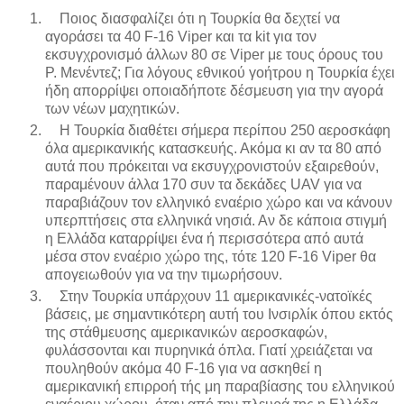
Ποιος διασφαλίζει ότι η Τουρκία θα δεχτεί να
αγοράσει τα 40 F-16 Viper και τα kit για τον
εκσυγχρονισμό άλλων 80 σε Viper με τους όρους του
Ρ. Μενέντεζ; Για λόγους εθνικού γοήτρου η Τουρκία έχει
ήδη απορρίψει οποιαδήποτε δέσμευση για την αγορά
των νέων μαχητικών.
Η Τουρκία διαθέτει σήμερα περίπου 250 αεροσκάφη
όλα αμερικανικής κατασκευής. Ακόμα κι αν τα 80 από
αυτά που πρόκειται να εκσυγχρονιστούν εξαιρεθούν,
παραμένουν άλλα 170 συν τα δεκάδες UAV για να
παραβιάζουν τον ελληνικό εναέριο χώρο και να κάνουν
υπερπτήσεις στα ελληνικά νησιά. Αν δε κάποια στιγμή
η Ελλάδα καταρρίψει ένα ή περισσότερα από αυτά
μέσα στον εναέριο χώρο της, τότε 120 F-16 Viper θα
απογειωθούν για να την τιμωρήσουν.
Στην Τουρκία υπάρχουν 11 αμερικανικές-νατοϊκές
βάσεις, με σημαντικότερη αυτή του Ινσιρλίκ όπου εκτός
της στάθμευσης αμερικανικών αεροσκαφών,
φυλάσσονται και πυρηνικά όπλα. Γιατί χρειάζεται να
πουληθούν ακόμα 40 F-16 για να ασκηθεί η
αμερικανική επιρροή τής μη παραβίασης του ελληνικού