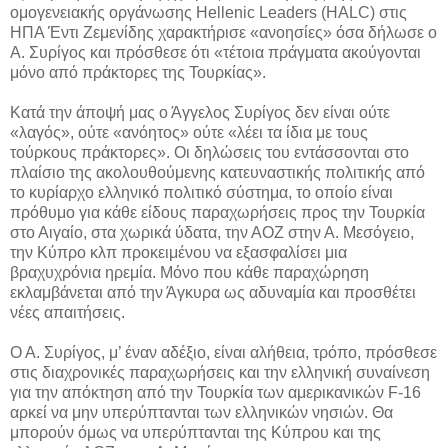
ομογενειακής οργάνωσης Hellenic Leaders (HALC) στις
ΗΠΑ Έντι Ζεμενίδης χαρακτήρισε «ανοησίες» όσα δήλωσε ο
Α. Συρίγος και πρόσθεσε ότι «τέτοια πράγματα ακούγονται
μόνο από πράκτορες της Τουρκίας».
Κατά την άποψή μας ο Άγγελος Συρίγος δεν είναι ούτε
«λαγός», ούτε «ανόητος» ούτε «λέει τα ίδια με τους
τούρκους πράκτορες». Οι δηλώσεις του εντάσσονται στο
πλαίσιο της ακολουθούμενης κατευναστικής πολιτικής από
το κυρίαρχο ελληνικό πολιτικό σύστημα, το οποίο είναι
πρόθυμο για κάθε είδους παραχωρήσεις προς την Τουρκία
στο Αιγαίο, στα χωρικά ύδατα, την ΑΟΖ στην Α. Μεσόγειο,
την Κύπρο κλπ προκειμένου να εξασφαλίσει μια
βραχυχρόνια ηρεμία. Μόνο που κάθε παραχώρηση
εκλαμβάνεται από την Άγκυρα ως αδυναμία και προσθέτει
νέες απαιτήσεις.
Ο Α. Συρίγος, μ’ έναν αδέξιο, είναι αλήθεια, τρόπο, πρόσθεσε
στις διαχρονικές παραχωρήσεις και την ελληνική συναίνεση
για την απόκτηση από την Τουρκία των αμερικανικών F-16
αρκεί να μην υπερύπτανται των ελληνικών νησιών. Θα
μπορούν όμως να υπερύπτανται της Κύπρου και της