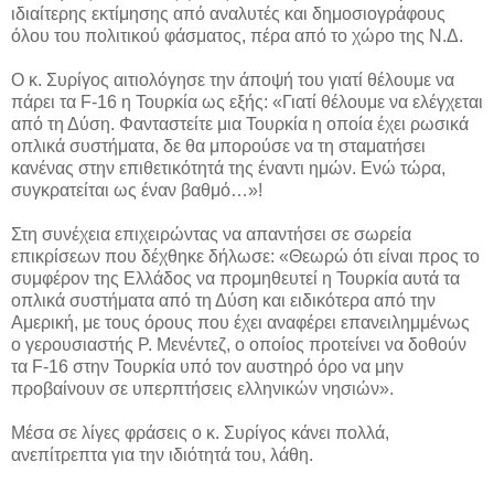
ιδιαίτερης εκτίμησης από αναλυτές και δημοσιογράφους
όλου του πολιτικού φάσματος, πέρα από το χώρο της Ν.Δ.
Ο κ. Συρίγος αιτιολόγησε την άποψή του γιατί θέλουμε να
πάρει τα F-16 η Τουρκία ως εξής: «Γιατί θέλουμε να ελέγχεται
από τη Δύση. Φανταστείτε μια Τουρκία η οποία έχει ρωσικά
οπλικά συστήματα, δε θα μπορούσε να τη σταματήσει
κανένας στην επιθετικότητά της έναντι ημών. Ενώ τώρα,
συγκρατείται ως έναν βαθμό…»!
Στη συνέχεια επιχειρώντας να απαντήσει σε σωρεία
επικρίσεων που δέχθηκε δήλωσε: «Θεωρώ ότι είναι προς το
συμφέρον της Ελλάδος να προμηθευτεί η Τουρκία αυτά τα
οπλικά συστήματα από τη Δύση και ειδικότερα από την
Αμερική, με τους όρους που έχει αναφέρει επανειλημμένως
ο γερουσιαστής Ρ. Μενέντεζ, ο οποίος προτείνει να δοθούν
τα F-16 στην Τουρκία υπό τον αυστηρό όρο να μην
προβαίνουν σε υπερπτήσεις ελληνικών νησιών».
Μέσα σε λίγες φράσεις ο κ. Συρίγος κάνει πολλά,
ανεπίτρεπτα για την ιδιότητά του, λάθη.