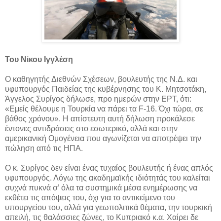
Του Νίκου Ιγγλέση
Ο καθηγητής Διεθνών Σχέσεων, βουλευτής της Ν.Δ. και
υφυπουργός Παιδείας της κυβέρνησης του Κ. Μητσοτάκη,
Άγγελος Συρίγος δήλωσε, προ ημερών στην ΕΡΤ, ότι:
«Εμείς θέλουμε η Τουρκία να πάρει τα F-16. Όχι τώρα, σε
βάθος χρόνου». Η απίστευτη αυτή δήλωση προκάλεσε
έντονες αντιδράσεις στο εσωτερικό, αλλά και στην
αμερικανική Ομογένεια που αγωνίζεται να αποτρέψει την
πώληση από τις ΗΠΑ.
Ο κ. Συρίγος δεν είναι ένας τυχαίος βουλευτής ή ένας απλός
υφυπουργός. Λόγω της ακαδημαϊκής ιδιότητάς του καλείται
συχνά πυκνά σ’ όλα τα συστημικά μέσα ενημέρωσης να
εκθέτει τις απόψεις του, όχι για το αντικείμενο του
υπουργείου του, αλλά για γεωπολιτικά θέματα, την τουρκική
απειλή, τις θαλάσσιες ζώνες, το Κυπριακό κ.α. Χαίρει δε