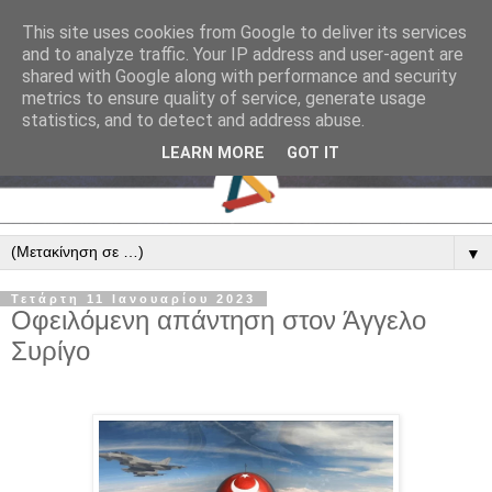
This site uses cookies from Google to deliver its services
and to analyze traffic. Your IP address and user-agent are
shared with Google along with performance and security
metrics to ensure quality of service, generate usage
statistics, and to detect and address abuse.
LEARN MORE
GOT IT
▼
Τετάρτη 11 Ιανουαρίου 2023
Οφειλόμενη απάντηση στον Άγγελο
Συρίγο