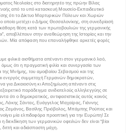
ύματος Νεολαίας στο διατηρητέο της πρώην Βίλας
πνοής από το υπό κατασκευή Μουσείο-Εκπαιδευτικό
σης ότι το Δίκτυο Μαρτυρικών Πόλεων και Χωριών
ο οποίο μετέχει ο Δήμος Θεσσαλονίκης, στη συνεδρίασή
ξεκάθαρη θέση κατά των πρωτοβουλιών της γερμανικής
ι”, αποβλέπουν στην αναθεώρηση της Ιστορίας και την
ιλών. Μία απόφαση που επαναλήφθηκε αρκετές φορές
με φιλικά αισθήματα απέναντι στον γερμανικό λαό,
όμως ότι η πραγματική φιλία και συνεργασία των
α της Μνήμης, του αμοιβαίου Σεβασμού και της
και ενεργός συμμετοχή Γερμανών δημοκρατών,
α για Δικαιοσύνη κι Αποζημίωση απέναντι στις
 εξαιρετικό παράδειγμα ανιδιοτελούς αλληλεγγύης σε
ντα ότι ο δημοκρατικός, αντιφασιστικός αυτός κοινός
ς, Λάκης Σάντας, Ευάγγελος Μαχαίρας, Γιάννης
ιος Ζαμάνος, Βασίλης Πριόβολος, Μπάμπης Ρούπας και
νοίγει μία ελπιδοφόρα προοπτική για την Ευρώπη! Σε
 η διεκδίκηση των γερμανικών οφειλών δεν είναι “βίοι
 διττή και αδιάσπαστη μάχη.