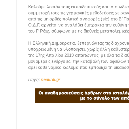
Καλούμε λοιπόν τους εκπαιδευτικούς και τα συνδικ
συμμετοχή τους τις γερμανικές μεθοδεύσεις χειρα
από τις μη ορθές πολιτικά αναφορές (sic) στο Β’ 
Ο.Δ.Γ. αρνείται να αναλάβει έμπρακτα την ευθύνη 
του Γ’ Ράιχ, σύμφωνα με τις διεθνείς μεταπολεμικέ
Η Ελληνική Δημοκρατία, ξεπερνώντας τις διαχρονι
υποχρεωμένη να υλοποιήσει, χωρίς άλλη καθυστέ
της 17ης Απριλίου 2019 απαιτώντας, με όλα τα διαθ
μονομερείς ενέργειες, την καταβολή των οφειλών
άρει κάθε νομικό κώλυμα που εμποδίζει τη δικαίω
Πηγή:
neakriti.gr