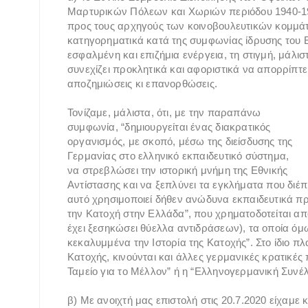
Μαρτυρικών Πόλεων και Χωριών περιόδου 1940-1
προς τους αρχηγούς των κοινοβουλευτικών κομμάτω
κατηγορηματικά κατά της συμφωνίας ίδρυσης του 
εσφαλμένη και επιζήμια ενέργεια, τη στιγμή, μάλ
συνεχίζει προκλητικά και αφοριστικά να απορρίπτει
αποζημιώσεις κι επανορθώσεις.
Τονίζαμε, μάλιστα, ότι, με την παραπάνω
συμφωνία, “δημιουργείται ένας διακρατικός
οργανισμός, με σκοπό, μέσω της διείσδυσης της
Γερμανίας στο ελληνικό εκπαιδευτικό σύστημα,
να στρεβλώσει την ιστορική μνήμη της Εθνικής
Αντίστασης και να ξεπλύνει τα εγκλήματα που διέπρ
αυτό χρησιμοποιεί δήθεν ανώδυνα εκπαιδευτικά
την Κατοχή στην Ελλάδα”, που χρηματοδοτείται απ
έχει ξεσηκώσει θύελλα αντιδράσεων), τα οποία ό
κεκαλυμμένα την Ιστορία της Κατοχής”. Στο ίδιο πλ
Κατοχής, κινούνται και άλλες γερμανικές κρατικέ
Ταμείο για το Μέλλον” ή η “Ελληνογερμανική Συνέ
β) Με ανοιχτή μας επιστολή στις 20.7.2020 είχαμε