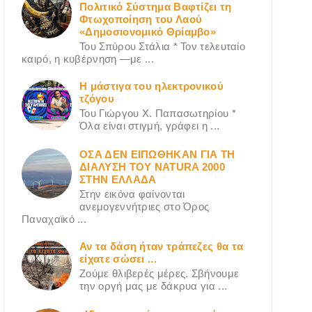
Πολιτικό Σύστημα Βαφτίζει τη
Φτωχοποίηση του Λαού
«Δημοσιονομικό Θρίαμβο»
Του Σπύρου Στάλια * Τον τελευταίο
καιρό, η κυβέρνηση —με ...
Η μάστιγα του ηλεκτρονικού
τζόγου
Του Γιώργου X. Παπασωτηρίου *
Όλα είναι στιγμή, γράφει η ...
ΟΣΑ ΔΕN ΕΙΠΩΘΗΚΑΝ ΓΙΑ ΤΗ
ΔΙΑΛΥΣΗ ΤΟΥ NATURA 2000
ΣΤΗΝ ΕΛΛΑΔΑ
Στην εικόνα φαίνονται
ανεμογεννήτριες στο Όρος
Παναχαϊκό ...
Αν τα δάση ήταν τράπεζες θα τα
είχατε σώσει ...
Ζούμε θλιβερές μέρες. Σβήνουμε
την οργή μας με δάκρυα για ...