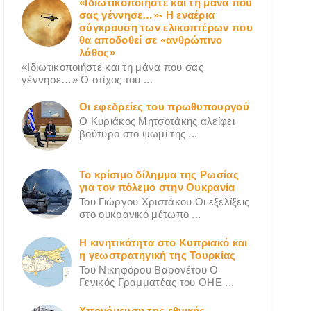
«Ιδιωτικοποιήστε και τη μάνα που
σας γέννησε…»- Η εναέρια
σύγκρουση των ελικοπτέρων που
θα αποδοθεί σε «ανθρώπινο
λάθος»
«Ιδιωτικοποιήστε και τη μάνα που σας
γέννησε…» Ο στίχος του ...
Οι εφεδρείες του πρωθυπουργού
Ο Κυριάκος Μητσοτάκης αλείφει
βούτυρο στο ψωμί της ...
Το κρίσιμο δίλημμα της Ρωσίας
για τον πόλεμο στην Ουκρανία
Του Γιώργου Χριστάκου Οι εξελίξεις
στο ουκρανικό μέτωπο ...
Η κινητικότητα στο Κυπριακό και
η γεωστρατηγική της Τουρκίας
Του Νικηφόρου Βαρονέτου Ο
Γενικός Γραμματέας του ΟΗΕ ...
Υπονόμευση της εθνικής