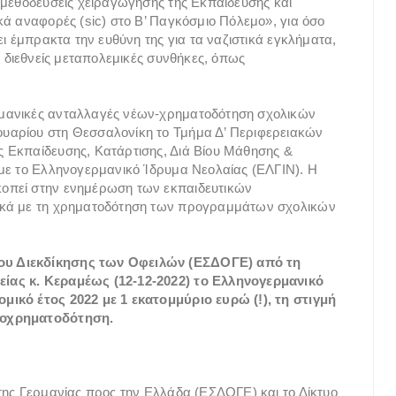
 μεθοδεύσεις χειραγώγησης της Εκπαίδευσης και
κά αναφορές (sic) στο Β’ Παγκόσμιο Πόλεμο», για όσο
ει έμπρακτα την ευθύνη της για τα ναζιστικά εγκλήματα,
ς διεθνείς μεταπολεμικές συνθήκες, όπως
μανικές ανταλλαγές νέων-χρηματοδότηση σχολικών
υαρίου στη Θεσσαλονίκη το Τμήμα Δ’ Περιφερειακών
 Εκπαίδευσης, Κατάρτισης, Διά Βίου Μάθησης &
 με το Ελληνογερμανικό Ίδρυμα Νεολαίας (EΛΓΙΝ). Η
οπεί στην ενημέρωση των εκπαιδευτικών
ικά με τη χρηματοδότηση των προγραμμάτων σχολικών
ου Διεκδίκησης των Οφειλών (ΕΣΔΟΓΕ) από τη
ίας κ. Κεραμέως (12-12-2022) το Ελληνογερμανικό
ικό έτος 2022 με 1 εκατομμύριο ευρώ (!), τη στιγμή
ποχρηματοδότηση.
της Γερμανίας προς την Ελλάδα (ΕΣΔΟΓΕ) και το Δίκτυο