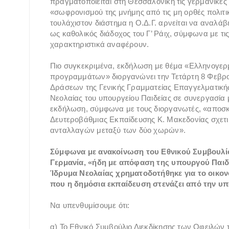
πραγματοποιείται στη Θεσσαλονίκη τις γερμανικές
«σωφρονισμού της μνήμης από τις μη ορθές πολιτι
τουλάχιστον διάστημα η Ο.Δ.Γ. αρνείται να αναλάβ
ως καθολικός διάδοχος του Γ’ Ράιχ, σύμφωνα με τι
χαρακτηριστικά αναφέρουν.
Πιο συγκεκριμένα, εκδήλωση με θέμα «Ελληνογερ
προγραμμάτων» διοργανώνει την Τετάρτη 8 Φεβρο
Δράσεων της Γενικής Γραμματείας Επαγγελματικής
Νεολαίας του υπουργείου Παιδείας σε συνεργασία
εκδήλωση, σύμφωνα με τους διοργανωτές, «αποσκ
Δευτεροβάθμιας Εκπαίδευσης Κ. Μακεδονίας σχετ
ανταλλαγών μεταξύ των δύο χωρών».
Σύμφωνα με ανακοίνωση του Εθνικού Συμβουλί
Γερμανία, «ήδη με απόφαση της υπουργού Παιδε
Ίδρυμα Νεολαίας χρηματοδοτήθηκε για το οικονομ
που η δημόσια εκπαίδευση στενάζει από την υ
Να υπενθυμίσουμε ότι:
α) Το Εθνικό Συμβούλιο Διεκδίκησης των Οφειλών 