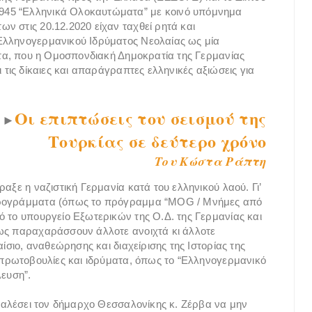
945 “Ελληνικά Ολοκαυτώματα” με κοινό υπόμνημα
ν στις 20.12.2020 είχαν ταχθεί ρητά και
Ελληνογερμανικού Ιδρύματος Νεολαίας ως μία
ιστα, που η Ομοσπονδιακή Δημοκρατία της Γερμανίας
 τις δίκαιες και απαράγραπτες ελληνικές αξιώσεις για
Οι επιπτώσεις του σεισμού της
►
Τουρκίας σε δεύτερο χρόνο
Του Κώστα Ράπτη
αξε η ναζιστική Γερμανία κατά του ελληνικού λαού. Γι’
 προγράμματα (όπως το πρόγραμμα “MOG / Μνήμες από
ό το υπουργείο Εξωτερικών της Ο.Δ. της Γερμανίας και
μως παραχαράσσουν άλλοτε ανοιχτά κι άλλοτε
αίσιο, αναθεώρησης και διαχείρισης της Ιστορίας της
ς πρωτοβουλίες και ιδρύματα, όπως το “Ελληνογερμανικό
λευση”.
 καλέσει τον δήμαρχο Θεσσαλονίκης κ. Ζέρβα να μην