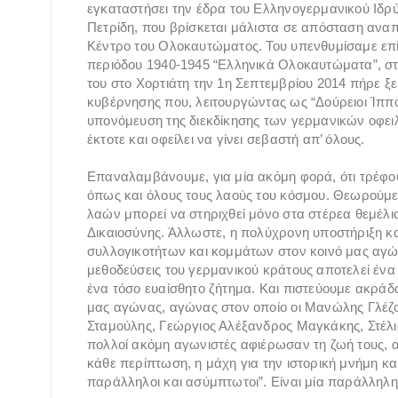
εγκαταστήσει την έδρα του Ελληνογερμανικού Ιδρ
Πετρίδη, που βρίσκεται μάλιστα σε απόσταση ανα
Κέντρο του Ολοκαυτώματος. Του υπενθυμίσαμε επί
περιόδου 1940-1945 “Ελληνικά Ολοκαυτώματα”, στ
του στο Χορτιάτη την 1η Σεπτεμβρίου 2014 πήρε 
κυβέρνησης που, λειτουργώντας ως “Δούρειοι Ίππο
υπονόμευση της διεκδίκησης των γερμανικών οφε
έκτοτε και οφείλει να γίνει σεβαστή απ’ όλους.
Επαναλαμβάνουμε, για μία ακόμη φορά, ότι τρέφου
όπως και όλους τους λαούς του κόσμου. Θεωρούμε 
λαών μπορεί να στηριχθεί μόνο στα στέρεα θεμέλι
Δικαιοσύνης. Άλλωστε, η πολύχρονη υποστήριξη 
συλλογικοτήτων και κομμάτων στον κοινό μας αγών
μεθοδεύσεις του γερμανικού κράτους αποτελεί ένα
ένα τόσο ευαίσθητο ζήτημα. Και πιστεύουμε ακράδα
μας αγώνας, αγώνας στον οποίο οι Μανώλης Γλέζο
Σταμούλης, Γεώργιος Αλέξανδρος Μαγκάκης, Στέλ
πολλοί ακόμη αγωνιστές αφιέρωσαν τη ζωή τους, α
κάθε περίπτωση, η μάχη για την ιστορική μνήμη και
παράλληλοι και ασύμπτωτοι”. Είναι μία παράλληλη,