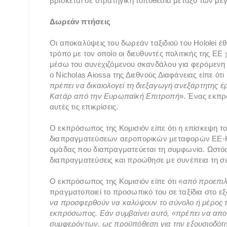
βρίσκεται σε στρατηγική τοποθεσία μεταξύ των με
Δωρεάν πτήσεις
Οι αποκαλύψεις του δωρεάν ταξιδιού του Hololei έ
τρόπο με τον οποίο οι διευθυντές πολιτικής της ΕΕ
μέσω του συνεχιζόμενου σκανδάλου για φερόμενη 
ο Nicholas Aiossa της Διεθνούς Διαφάνειας είπε ό
πρέπει να δικαιολογεί τη διεξαγωγή ανεξάρτητης έ
Κατάρ από την Ευρωπαϊκή Επιτροπή
». Ένας εκπρ
αυτές τις επικρίσεις.
Ο εκπρόσωπος της Κομισιόν είπε ότι η επίσκεψη το
διαπραγματεύσεων αεροπορικών μεταφορών ΕΕ-Κα
ομάδας που διαπραγματεύεται τη συμφωνία. Ωστόσο,
διαπραγματεύσεις και προώθησε με συνέπεια τη σ
Ο εκπρόσωπος της Κομισιόν είπε ότι «
από προεπι
πραγματοποιεί το προσωπικό του σε ταξίδια στο εξ
να προσφερθούν να καλύψουν το σύνολο ή μέρος τ
εκπρόσωπος. Εάν συμβαίνει αυτό, «πρέπει να απο
συμφερόντων, ως προϋπόθεση για την εξουσιοδότ