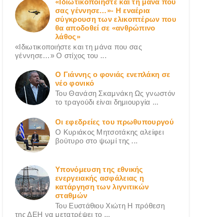
«Ιδιωτικοποιήστε και τη μάνα που
σας γέννησε…»- Η εναέρια
σύγκρουση των ελικοπτέρων που
θα αποδοθεί σε «ανθρώπινο
λάθος»
«Ιδιωτικοποιήστε και τη μάνα που σας
γέννησε…» Ο στίχος του ...
Ο Γιάννης ο φονιάς ενεπλάκη σε
νέο φονικό
Του Θανάση Σκαμνάκη Ως γνωστόν
το τραγούδι είναι δημιουργία ...
Οι εφεδρείες του πρωθυπουργού
Ο Κυριάκος Μητσοτάκης αλείφει
βούτυρο στο ψωμί της ...
Υπονόμευση της εθνικής
ενεργειακής ασφάλειας η
κατάργηση των λιγνιτικών
σταθμών
Του Ευστάθιου Χιώτη Η πρόθεση
της ΔΕΗ να μετατρέψει το ...