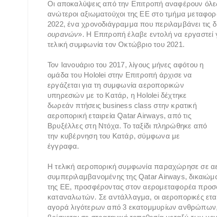
Οι αποκαλύψεις από την Επιτροπή αναφέρουν όλες
ανώτεροι αξιωματούχοι της ΕΕ στο τμήμα μεταφορώ
2022, ένα χρονοδιάγραμμα που περιλαμβάνει τις δ
ουρανών
». Η Επιτροπή έλαβε εντολή να εργαστεί 
τελική συμφωνία τον Οκτώβριο του 2021.
Τον Ιανουάριο του 2017, λίγους μήνες αφότου η
ομάδα του Hololei στην Επιτροπή άρχισε να
εργάζεται για τη συμφωνία αεροπορικών
υπηρεσιών με το Κατάρ, η Hololei δέχτηκε
δωρεάν πτήσεις business class στην κρατική
αεροπορική εταιρεία Qatar Airways, από τις
Βρυξέλλες στη Ντόχα. Το ταξίδι πληρώθηκε από
την κυβέρνηση του Κατάρ, σύμφωνα με
έγγραφα.
Η τελική αεροπορική συμφωνία παραχώρησε σε αερ
συμπεριλαμβανομένης της Qatar Airways, δικαιώ
της ΕΕ, προσφέροντας στον αερομεταφορέα προσ
καταναλωτών. Σε αντάλλαγμα, οι αεροπορικές εται
αγορά λιγότερων από 3 εκατομμυρίων ανθρώπων,