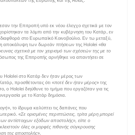
γαλουπόλεων της Ευρώπης και της Ασίας.
θεσαν την Επιτροπή υπό εκ νέου έλεγχο σχετικά με τον
 χειρίστηκαν τα λόμπι από την κυβέρνηση του Κατάρ, εν
διαφθορά στο Ευρωπαϊκό Κοινοβούλιο. Εν τω μεταξύ,
τι η αποκάλυψη των δωρεάν πτήσεων της Hololei «
θα
ρευνας σχετικά με τον χειρισμό των σχέσεών της με το
όσωπος της Επιτροπής αρνήθηκε να απαντήσει σε
υ Hololei στο Κατάρ δεν ήταν μέρος των
τάρ, προσθέτοντας ότι «
ποτέ δεν ήταν μέρος
» της
 ο Hololei διηύθυνε το τμήμα που εργαζόταν για τις
υνεργασία με το Κατάρ δημόσια.
λογή
», το ίδρυμα καλύπτει τις δαπάνες που
ωτερικό. «
Σε ορισμένες περιπτώσεις, τρίτα μέρη μπορεί
ων αντίστοιχων εξόδων αποστολής», είπε ο
κλειστούν όλες οι μορφές πιθανής σύγκρουσης
ηση της αποστολής
».