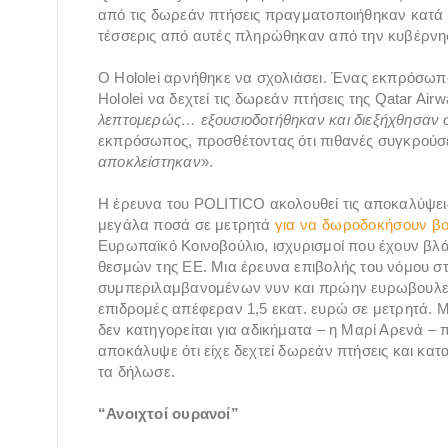
από τις δωρεάν πτήσεις πραγματοποιήθηκαν κατά
τέσσερις από αυτές πληρώθηκαν από την κυβέρνησ
Ο Hololei αρνήθηκε να σχολιάσει. Ένας εκπρόσωπ
Hololei να δεχτεί τις δωρεάν πτήσεις της Qatar Airw
λεπτομερώς… εξουσιοδοτήθηκαν και διεξήχθησαν 
εκπρόσωπος, προσθέτοντας ότι πιθανές συγκρούσ
αποκλείστηκαν
».
Η έρευνα του POLITICO ακολουθεί τις αποκαλύψει
μεγάλα ποσά σε μετρητά
για να δωροδοκήσουν βο
Ευρωπαϊκό Κοινοβούλιο, ισχυρισμοί που έχουν βλά
θεσμών της ΕΕ. Μια έρευνα επιβολής του νόμου 
συμπεριλαμβανομένων νυν και πρώην ευρωβουλευτ
επιδρομές απέφεραν 1,5 εκατ. ευρώ σε μετρητά. Μ
δεν κατηγορείται για αδικήματα – η Μαρί Αρενά –
αποκάλυψε ότι είχε δεχτεί δωρεάν πτήσεις και κα
τα δήλωσε.
“Ανοιχτοί ουρανοί”