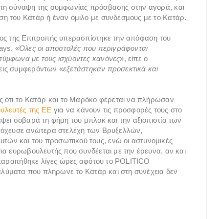
 τη σύναψη της συμφωνίας πρόσβασης στην αγορά, και
η του Κατάρ ή έναν όμιλο με συνδέσμους με το Κατάρ.
ος της Επιτροπής υπερασπίστηκε την απόφαση του
ays. «
Όλες οι αποστολές που περιγράφονται
σύμφωνα με τους ισχύοντες κανόνες
», είπε ο
εις συμφερόντων «
εξετάστηκαν προσεκτικά και
ς ότι το Κατάρ και το Μαρόκο φέρεται να πλήρωσαν
υλευτές της ΕΕ
για να κάνουν τις προσφορές τους στο
ψει σοβαρά τη φήμη του μπλοκ και την αξιοπιστία των
στόχευσε ανώτερα στελέχη των Βρυξελλών,
ών και του προσωπικού τους, ενώ οι αστυνομικές
ια ευρωβουλευτής που συνδέεται με την έρευνα, αν και
 παραιτήθηκε λίγες ώρες αφότου το POLITICO
ταλύματα που πλήρωνε το Κατάρ και στη συνέχεια δεν