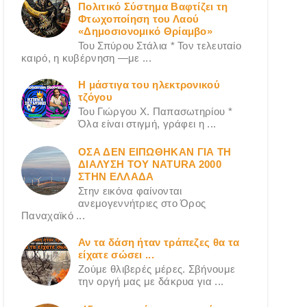
Πολιτικό Σύστημα Βαφτίζει τη
Φτωχοποίηση του Λαού
«Δημοσιονομικό Θρίαμβο»
Του Σπύρου Στάλια * Τον τελευταίο
καιρό, η κυβέρνηση —με ...
Η μάστιγα του ηλεκτρονικού
τζόγου
Του Γιώργου X. Παπασωτηρίου *
Όλα είναι στιγμή, γράφει η ...
ΟΣΑ ΔΕN ΕΙΠΩΘΗΚΑΝ ΓΙΑ ΤΗ
ΔΙΑΛΥΣΗ ΤΟΥ NATURA 2000
ΣΤΗΝ ΕΛΛΑΔΑ
Στην εικόνα φαίνονται
ανεμογεννήτριες στο Όρος
Παναχαϊκό ...
Αν τα δάση ήταν τράπεζες θα τα
είχατε σώσει ...
Ζούμε θλιβερές μέρες. Σβήνουμε
την οργή μας με δάκρυα για ...