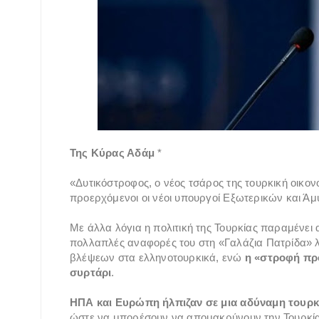
Της Κύρας Αδάμ
*
«Δυτικόστροφος, ο νέος τσάρος της τουρκική οικο
προερχόμενοι οι νέοι υπουργοί Εξωτερικών και Άμ
Με άλλα λόγια η πολιτική της Τουρκίας παραμένει α
πολλαπλές αναφορές του στη «Γαλάζια Πατρίδα» λί
βλέψεων στα ελληνοτουρκικά, ενώ
η «στροφή προ
συρτάρι
.
ΗΠΑ και Ευρώπη ήλπιζαν σε μια αδύναμη τουρκ
ώστε να μπορέσουν να απομακρύνουν την Τουρκία