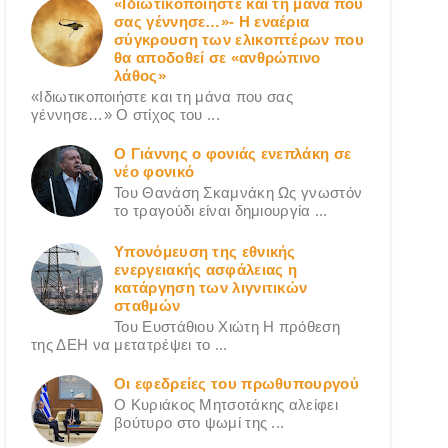
«Ιδιωτικοποιήστε και τη μάνα που
σας γέννησε…»- Η εναέρια
σύγκρουση των ελικοπτέρων που
θα αποδοθεί σε «ανθρώπινο
λάθος»
«Ιδιωτικοποιήστε και τη μάνα που σας
γέννησε…» Ο στίχος του ...
Ο Γιάννης ο φονιάς ενεπλάκη σε
νέο φονικό
Του Θανάση Σκαμνάκη Ως γνωστόν
το τραγούδι είναι δημιουργία ...
Υπονόμευση της εθνικής
ενεργειακής ασφάλειας η
κατάργηση των λιγνιτικών
σταθμών
Του Ευστάθιου Χιώτη Η πρόθεση
της ΔΕΗ να μετατρέψει το ...
Οι εφεδρείες του πρωθυπουργού
Ο Κυριάκος Μητσοτάκης αλείφει
βούτυρο στο ψωμί της ...