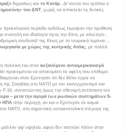
πραξε
δημοσίως και
το Κατάρ
.. Δι’ αυτού του τρόπου ο
εημοσύνη» του ΔΝΤ
, χωρίς να αποκλείει τις δυτικές
την προεκλογική περίοδο ουδόλως έκρυψαν την πρόθεση
ν ανατολή και ιδιαίτερα προς την Κίνα, με απώτερο ,
δρομική σύνδεση!! της Κίνας με τα τουρκικά λιμάνια…
υνεργασία με χώρες της κεντρικής Ασίας
, με πολλά
ή πολιτική του στον
αυξανόμενο αντιαμερικανισμό
υθεί προκειμένου να αποκομίσει τα οφέλη που επιθυμεί
ιαμηνύει στον Ερντογάν ότι δεν θέλει τώρα να
ξη της Σουηδίας στο ΝΑΤΟ με τον εκσυγχρονισμό και
 F-16, συναντώντας όμως την σθεναρή αντίσταση του
κυρα – μετα την αγορά των ρωσικών συστημάτων S-
ων ΗΠΑ
στην περιοχή, αν και ο Ερντογάν σε καμιά
στο ΝΑΤΟ, στη σημαντική νοτιοανατολική πτέρυγα της
 μάλλον αφ’ υψηλού, αφού δεν πιστεύει πλέον στην