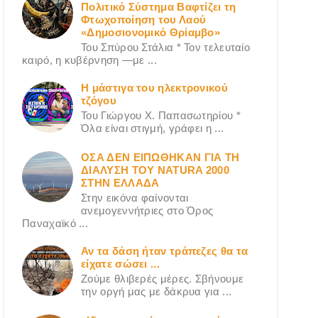
Πολιτικό Σύστημα Βαφτίζει τη
Φτωχοποίηση του Λαού
«Δημοσιονομικό Θρίαμβο»
Του Σπύρου Στάλια * Τον τελευταίο
καιρό, η κυβέρνηση —με ...
Η μάστιγα του ηλεκτρονικού
τζόγου
Του Γιώργου X. Παπασωτηρίου *
Όλα είναι στιγμή, γράφει η ...
ΟΣΑ ΔΕN ΕΙΠΩΘΗΚΑΝ ΓΙΑ ΤΗ
ΔΙΑΛΥΣΗ ΤΟΥ NATURA 2000
ΣΤΗΝ ΕΛΛΑΔΑ
Στην εικόνα φαίνονται
ανεμογεννήτριες στο Όρος
Παναχαϊκό ...
Αν τα δάση ήταν τράπεζες θα τα
είχατε σώσει ...
Ζούμε θλιβερές μέρες. Σβήνουμε
την οργή μας με δάκρυα για ...