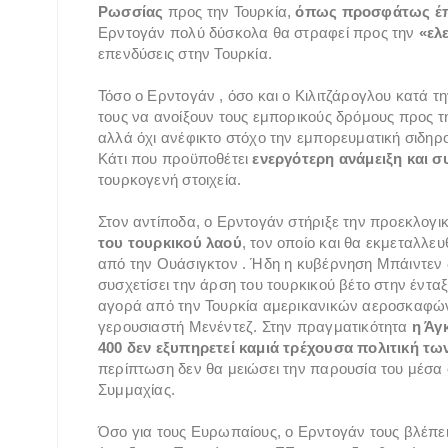
Ρωσσίας
προς την Τουρκία,
όπως προσφάτως έ
Ερντογάν πολύ δύσκολα θα στραφεί προς την
«ελ
επενδύσεις στην Τουρκία.
Τόσο ο Ερντογάν , όσο και ο Κιλιτζάρογλου κατά 
τους να ανοίξουν τους εμπορικούς δρόμους προς τη
αλλά όχι ανέφικτο στόχο την εμπορευματική σιδηρο
Κάτι που προϋποθέτει
ενεργότερη ανάμειξη και σ
τουρκογενή στοιχεία.
Στον αντίποδα, ο Ερντογάν στήριξε την προεκλογικ
του τουρκικού λαού
, τον οποίο και θα εκμεταλλε
από την Ουάσιγκτον . Ήδη η κυβέρνηση Μπάιντεν δ
συσχετίσει την άρση του τουρκικού βέτο στην έντα
αγορά από την Τουρκία αμερικανικών αεροσκαφών
γερουσιαστή Μενέντεζ. Στην πραγματικότητα
η Άγ
400 δεν εξυπηρετεί καμιά τρέχουσα πολιτική τ
περίπτωση δεν θα μειώσει την παρουσία του μέσα 
Συμμαχίας.
Όσο για τους Ευρωπαίους, ο Ερντογάν τους βλέπει