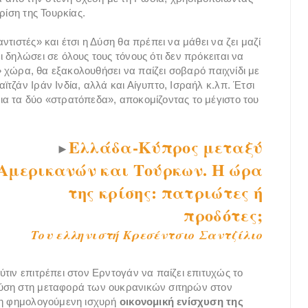
ρίση της Τουρκίας.
τιστές» και έτσι η Δύση θα πρέπει να μάθει να ζει μαζί
 δηλώσει σε όλους τους τόνους ότι δεν πρόκειται να
ή» χώρα, θα εξακολουθήσει να παίζει σοβαρό παιχνίδι με
τζάν Ιράν Ινδία, αλλά και Αίγυπτο, Ισραήλ κ.λπ. Έτσι
α τα δύο «στρατόπεδα», αποκομίζοντας το μέγιστο του
Ελλάδα-Κύπρος μεταξύ
►
Αμερικανών και Τούρκων. Η ώρα
της κρίσης: πατριώτες ή
προδότες;
Του ελληνιστή Κρεσέντσιο Σαντζίλιο
τιν επιτρέπει στον Ερντογάν να παίζει επιτυχώς το
Δύση στη μεταφορά των ουκρανικών σιτηρών στον
ι η φημολογούμενη ισχυρή
οικονομική ενίσχυση της