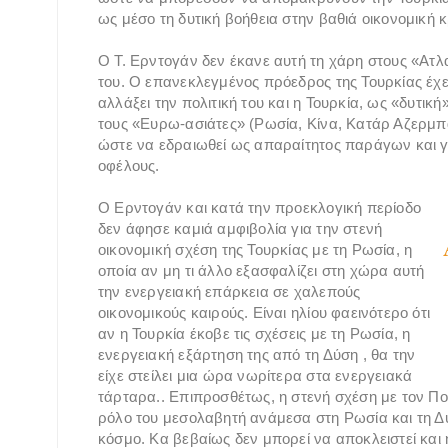
ως μέσο τη δυτική βοήθεια στην βαθιά οικονομική κ
Ο Τ. Ερντογάν δεν έκανε αυτή τη χάρη στους «Ατλαν
του. Ο επανεκλεγμένος πρόεδρος της Τουρκίας έχει
αλλάξει την πολιτική του και η Τουρκία, ως «δυτικ
τους «Ευρω-ασιάτες» (Ρωσία, Κίνα, Κατάρ Αζερμπαϊ
ώστε να εδραιωθεί ως απαραίτητος παράγων και γι
οφέλους.
Ο Ερντογάν και κατά την προεκλογική περίοδο
δεν άφησε καμιά αμφιβολία για την στενή
οικονομική σχέση της Τουρκίας με τη Ρωσία, η
οποία αν μη τι άλλο εξασφαλίζει στη χώρα αυτή
την ενεργειακή επάρκεια σε χαλεπούς
οικονομικούς καιρούς. Είναι ηλίου φαεινότερο ότι
αν η Τουρκία έκοβε τις σχέσεις με τη Ρωσία, η
ενεργειακή εξάρτηση της από τη Δύση , θα την
είχε στείλει μια ώρα νωρίτερα στα ενεργειακά
τάρταρα.. Επιπροσθέτως, η στενή σχέση με τον Πού
ρόλο του μεσολαβητή ανάμεσα στη Ρωσία και τη 
κόσμο. Κα βεβαίως δεν μπορεί να αποκλειστεί κα